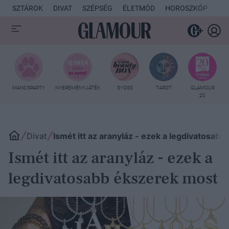
SZTÁROK
DIVAT
SZÉPSÉG
ÉLETMÓD
HOROSZKÓP
KU
MANCSPARTY
NYEREMÉNYJÁTÉK
SYOSS
TAROT
GLAMOUR
20
Divat
Ismét itt az aranyláz - ezek a legdivatosab
Ismét itt az aranyláz - ezek a
legdivatosabb ékszerek most