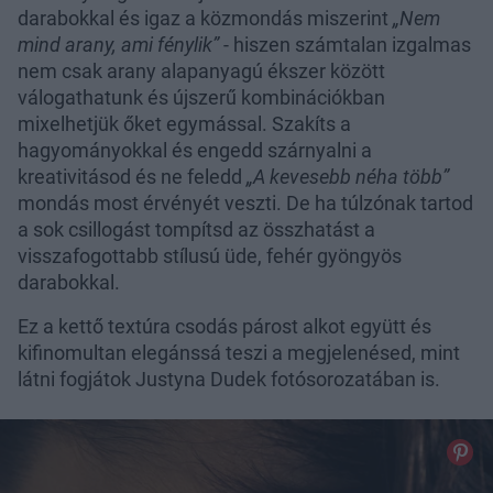
darabokkal és igaz a közmondás miszerint
„Nem
mind arany, ami fénylik”
- hiszen számtalan izgalmas
nem csak arany alapanyagú ékszer között
válogathatunk és újszerű kombinációkban
mixelhetjük őket egymással. Szakíts a
hagyományokkal és engedd szárnyalni a
kreativitásod és ne feledd
„A kevesebb néha több”
mondás most érvényét veszti. De ha túlzónak tartod
a sok csillogást tompítsd az összhatást a
visszafogottabb stílusú üde, fehér gyöngyös
darabokkal.
Ez a kettő textúra csodás párost alkot együtt és
kifinomultan elegánssá teszi a megjelenésed, mint
látni fogjátok Justyna Dudek fotósorozatában is.