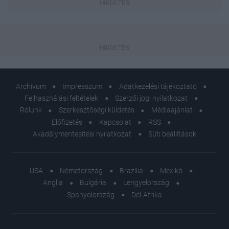
Archívum
Impresszum
Adatkezelési tájékoztató
Felhasználási feltételek
Szerzői jogi nyilatkozat
Rólunk
Szerkesztőségi küldetés
Médiaajánlat
Előfizetés
Kapcsolat
RSS
Akadálymentesítési nyilatkozat
Süti beállítások
USA
Németország
Brazília
Mexikó
Anglia
Bulgária
Lengyelország
Spanyolország
Dél-Afrika