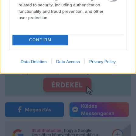
related to security, including authentication
functionality and fraud prevention, and other
user protection.
CONFIRM
Data Deletion
Data Access
Privacy Policy
Küldés
Megosztás
Messengeren
Itt állíthatod be
, hogy a Google
keresőben könnyebben megtaláld a