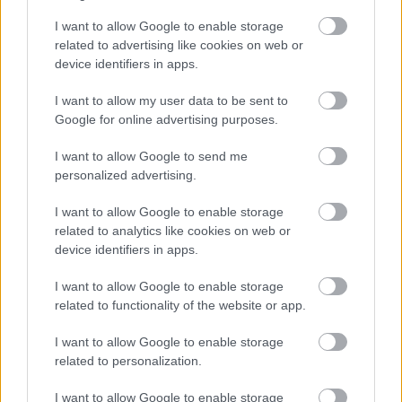
táskát
is.
I want to allow Google to enable storage
Mik a szezon legmenőbb
related to advertising like cookies on web or
device identifiers in apps.
darabjai? Mutatjuk!
I want to allow my user data to be sent to
Íme egy nyári ajándék a szerelmednek, amivel
Google for online advertising purposes.
jótékonykodsz is
Visszatért a 2000-es évek legnagyobb trendje:
I want to allow Google to send me
personalized advertising.
megint hódít a mikromini
Tarol a francia stílus: íme 6 trendi farmer 15000
I want to allow Google to enable storage
forint alatt
related to analytics like cookies on web or
device identifiers in apps.
I want to allow Google to enable storage
related to functionality of the website or app.
I want to allow Google to enable storage
related to personalization.
I want to allow Google to enable storage