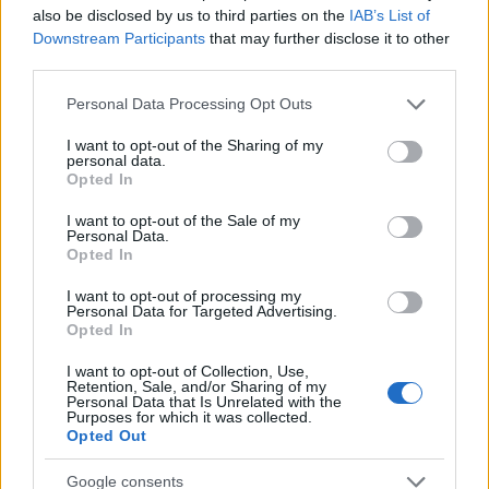
also be disclosed by us to third parties on the
IAB’s List of
Downstream Participants
that may further disclose it to other
third parties.
Please note that this website/app uses one or more Google
Personal Data Processing Opt Outs
services and may gather and store information including but
not limited to your visit or usage behaviour. You may click to
I want to opt-out of the Sharing of my
personal data.
grant or deny consent to Google and its third-party tags to
Opted In
use your data for below specified purposes in below Google
consent section.
I want to opt-out of the Sale of my
Personal Data.
Opted In
Julia Fox ismét szettje ismét nagyot megy
I want to opt-out of processing my
Fotó:
Rachpoot/Bauer-Griffin/Getty Images
Personal Data for Targeted Advertising.
Opted In
Julia Fox az utóbbi időben már hozzászoktatott
I want to opt-out of Collection, Use,
bennünket az ámulatba ejtő szettekhez. Legutóbb
Retention, Sale, and/or Sharing of my
Personal Data that Is Unrelated with the
egy övekből készített
kis feketével
nyűgözött le
Purposes for which it was collected.
Opted Out
minket, de láthattunk rajta köldökmutogató
meztelenruhát
, valamint életnagyságú
női test
Google consents