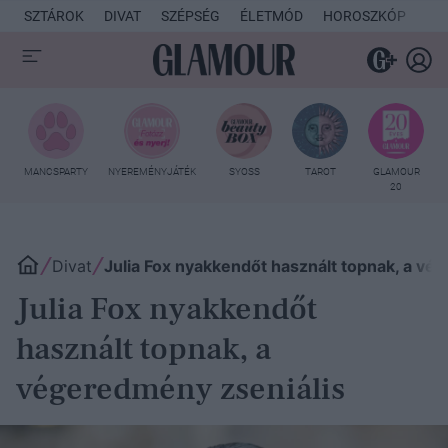
SZTÁROK
DIVAT
SZÉPSÉG
ÉLETMÓD
HOROSZKÓP
KU
MANCSPARTY
NYEREMÉNYJÁTÉK
SYOSS
TAROT
GLAMOUR
20
Divat
Julia Fox nyakkendőt használt topnak, a vé
Julia Fox nyakkendőt
használt topnak, a
végeredmény zseniális