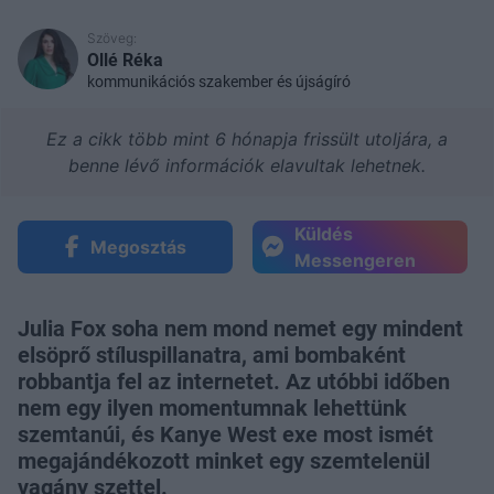
Szöveg:
Ollé Réka
kommunikációs szakember és újságíró
Ez a cikk több mint 6 hónapja frissült utoljára, a
benne lévő információk elavultak lehetnek.
Küldés
Megosztás
Messengeren
Julia Fox soha nem mond nemet egy mindent
elsöprő stíluspillanatra, ami bombaként
robbantja fel az internetet. Az utóbbi időben
nem egy ilyen momentumnak lehettünk
szemtanúi, és Kanye West exe most ismét
megajándékozott minket egy szemtelenül
vagány szettel.