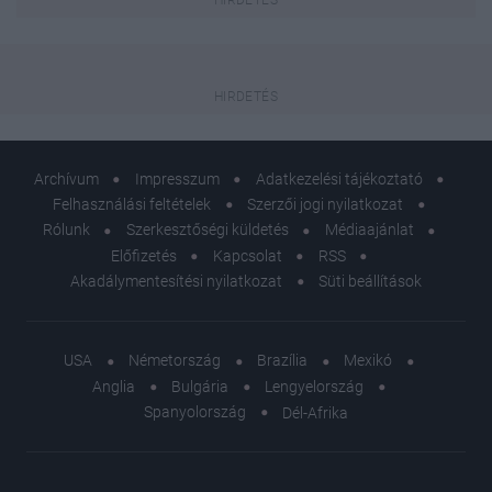
Archívum
Impresszum
Adatkezelési tájékoztató
Felhasználási feltételek
Szerzői jogi nyilatkozat
Rólunk
Szerkesztőségi küldetés
Médiaajánlat
Előfizetés
Kapcsolat
RSS
Akadálymentesítési nyilatkozat
Süti beállítások
USA
Németország
Brazília
Mexikó
Anglia
Bulgária
Lengyelország
Spanyolország
Dél-Afrika