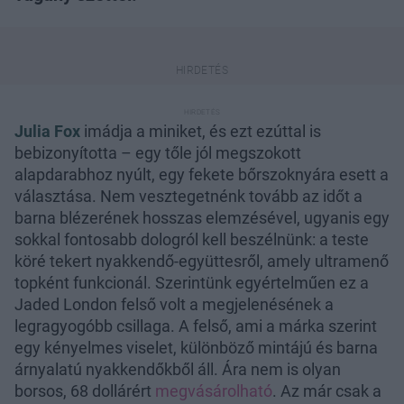
Julia Fox
imádja a miniket, és ezt ezúttal is
bebizonyította – egy tőle jól megszokott
alapdarabhoz nyúlt, egy fekete bőrszoknyára esett a
választása. Nem vesztegetnénk tovább az időt a
barna blézerének hosszas elemzésével, ugyanis egy
sokkal fontosabb dologról kell beszélnünk: a teste
köré tekert nyakkendő-együttesről, amely ultramenő
topként funkcionál. Szerintünk egyértelműen ez a
Jaded London felső volt a megjelenésének a
legragyogóbb csillaga. A felső, ami a márka szerint
egy kényelmes viselet, különböző mintájú és barna
árnyalatú nyakkendőkből áll. Ára nem is olyan
borsos, 68 dollárért
megvásárolható
. Az már csak a