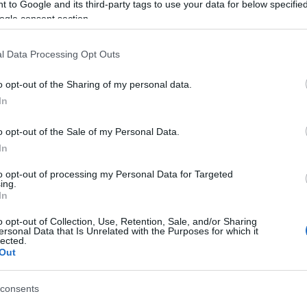
 to Google and its third-party tags to use your data for below specifi
ogle consent section.
l Data Processing Opt Outs
peráló American Apparel
hirdetéseket
o opt-out of the Sharing of my personal data.
decemberben
kiskorúak szexuális tartalmú
In
süket. A divatmárka nem tanult az
stára.
o opt-out of the Sale of my Personal Data.
In
an Apparel kreatívjai minden ilyen
bb szó esik a márkáról. A betiltással
to opt-out of processing my Personal Data for Targeted
ing.
minden fórumon bemutatják, mire is
In
o opt-out of Collection, Use, Retention, Sale, and/or Sharing
ersonal Data that Is Unrelated with the Purposes for which it
lected.
Out
consents
 betiltott divatreklámok a kattintás