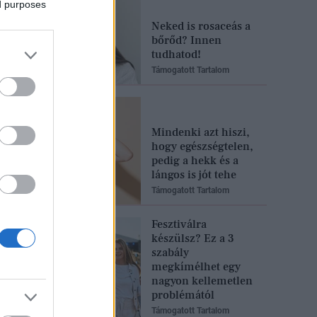
ed purposes
Neked is rosaceás a
bőrőd? Innen
tudhatod!
Támogatott Tartalom
Mindenki azt hiszi,
hogy egészségtelen,
pedig a hekk és a
lángos is jót tehe
Támogatott Tartalom
Fesztiválra
készülsz? Ez a 3
szabály
megkímélhet egy
nagyon kellemetlen
problémától
Támogatott Tartalom