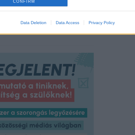
CONFIRM
Data Deletion
Data Access
Privacy Policy
ugallja a hatóság szerint