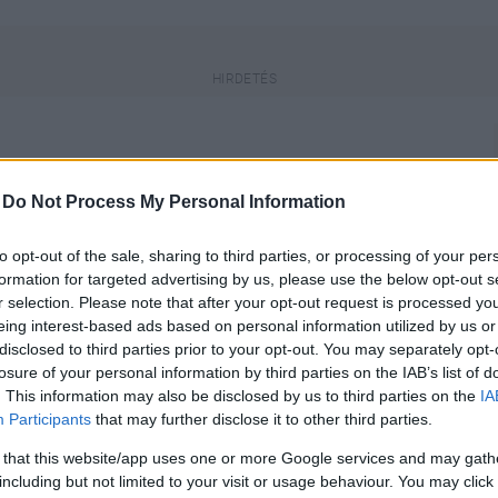
-
Do Not Process My Personal Information
a, a benne lévő információk elavultak
to opt-out of the sale, sharing to third parties, or processing of your per
formation for targeted advertising by us, please use the below opt-out s
r selection. Please note that after your opt-out request is processed y
eing interest-based ads based on personal information utilized by us or
engeren
Pinterest
disclosed to third parties prior to your opt-out. You may separately opt-
losure of your personal information by third parties on the IAB’s list of
. This information may also be disclosed by us to third parties on the
IA
n termékét hirdetné az egyébként
Participants
that may further disclose it to other third parties.
, a betiltás veszélye mindig
 that this website/app uses one or more Google services and may gath
including but not limited to your visit or usage behaviour. You may click 