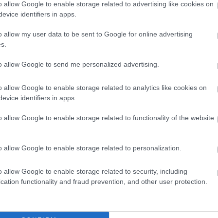
o allow Google to enable storage related to advertising like cookies on
evice identifiers in apps.
mal volt baj, konkrétan a hatóság úgy
o allow my user data to be sent to Google for online advertising
ellek szexuális szolgáltatást kínálnak
s.
rajongói azzal védték az American
is tartalom oda, a cég még mindig
to allow Google to send me personalized advertising.
agát, mint a legtöbb divatmárka.
o allow Google to enable storage related to analytics like cookies on
evice identifiers in apps.
o allow Google to enable storage related to functionality of the website
o allow Google to enable storage related to personalization.
o allow Google to enable storage related to security, including
cation functionality and fraud prevention, and other user protection.