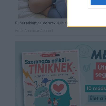
Ruhát reklámoz, de szexuális szolgáltatás hirdetését s
Fotó:
AmericanApparel