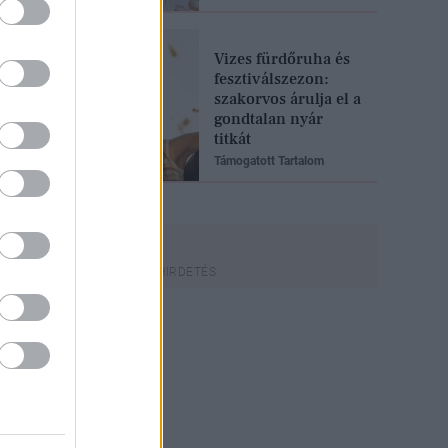
Vizes fürdőruha és
fesztiválszezon:
szakorvos árulja el a
gondtalan nyár
titkát
Támogatott Tartalom