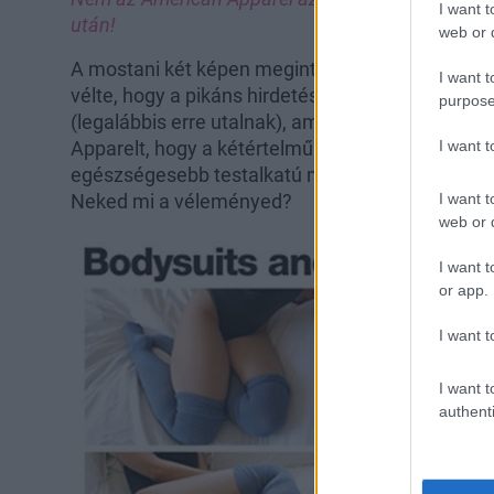
I want t
után!
web or d
A mostani két képen megint a szexuális tartalom
I want t
vélte, hogy a pikáns hirdetéseken megjelenő mod
purpose
(legalábbis erre utalnak), ami eleve tilos. Nos, 
Apparelt, hogy a kétértelmű üzenet ide, szexuál
I want 
egészségesebb testalkatú modellekkel hirdeti m
Neked mi a véleményed?
I want t
web or d
I want t
or app.
I want t
I want t
authenti