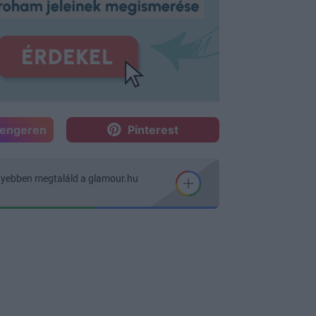
sengeren
Pinterest
nyebben megtaláld a glamour.hu