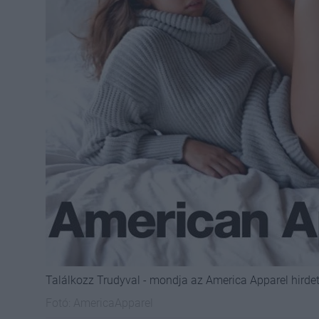
Találkozz Trudyval - mondja az America Apparel hirde
Fotó:
AmericaApparel