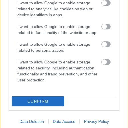
I want to allow Google to enable storage
Kate Bosworth
related to analytics like cookies on web or
Fotó:
Pinterest
device identifiers in apps.
I want to allow Google to enable storage
Kate Bosworth a legismertebb heterochrómiás sztár
related to functionality of the website or app.
Hollywoodban. A két szeme ránézésre is különböző
színű. Az egyik világoskék, míg a másik sötétebb,
I want to allow Google to enable storage
related to personalization.
mogyorószínű.
I want to allow Google to enable storage
related to security, including authentication
functionality and fraud prevention, and other
user protection.
CONFIRM
Data Deletion
Data Access
Privacy Policy