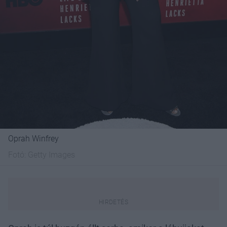
Oprah Winfrey
Fotó:
Getty Images