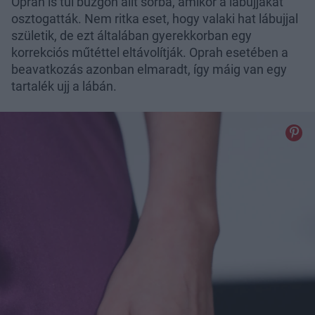
Oprah is túl buzgón állt sorba, amikor a lábujjakat
osztogatták. Nem ritka eset, hogy valaki hat lábujjal
születik, de ezt általában gyerekkorban egy
korrekciós műtéttel eltávolítják. Oprah esetében a
beavatkozás azonban elmaradt, így máig van egy
tartalék ujj a lábán.