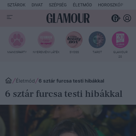
SZTÁROK
DIVAT
SZÉPSÉG
ÉLETMÓD
HOROSZKÓP
KU
MANCSPARTY
NYEREMÉNYJÁTÉK
SYOSS
TAROT
GLAMOUR
20
Életmód
6 sztár furcsa testi hibákkal
6 sztár furcsa testi hibákkal