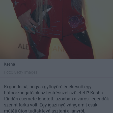
Kesha
Fotó:
Getty Images
Ki gondolná, hogy a gyönyörű énekesnő egy
hátborzongató plusz testrésszel született? Kesha
tündéri csemete lehetett, azonban a városi legendák
szerint farka volt. Egy igazi nyúlvány, amit csak
műtéti úton tudtak leválasztani a lányról.