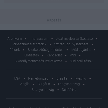
Archívum
Impresszum
Adatkezelési tájékoztató
Felhasználási feltételek
Szerzői jogi nyilatkozat
Rólunk
Szerkesztőségi küldetés
Médiaajánlat
Előfizetés
Kapcsolat
RSS
Akadálymentesítési nyilatkozat
Süti beállítások
USA
Németország
Brazília
Mexikó
Anglia
Bulgária
Lengyelország
Spanyolország
Dél-Afrika