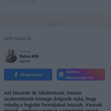
Fotó:
Getty Images
2017. június 14.
Szöveg:
Babos Kitti
szerző
Küldés
Megosztás
Messengeren
Azt hinnénk ők tökéletesek, hiszen
szakemberek tömege dolgozik rajta, hogy
mindig a legjobb formájukat hozzák. Vannak
dolgok, amiken azonban a tömérdek smink