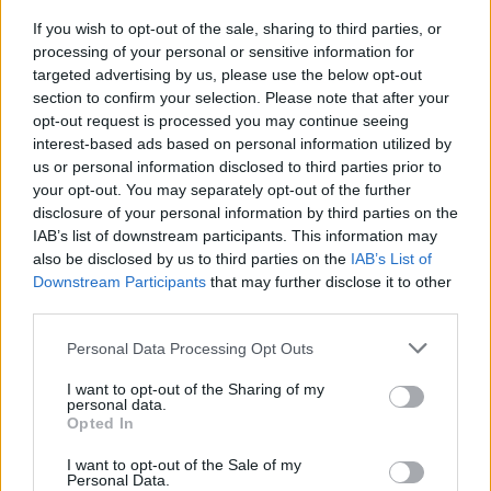
If you wish to opt-out of the sale, sharing to third parties, or
Megan Fox egy igazi szexszimbólum. A férfiak
processing of your personal or sensitive information for
rajonganak érte. Ha jobban megnézzük azonban
targeted advertising by us, please use the below opt-out
van ott valami. Nézted már meg közelebbről a
section to confirm your selection. Please note that after your
opt-out request is processed you may continue seeing
hüvelykujját? Ez egy viszonylag gyakori születési
interest-based ads based on personal information utilized by
rendellenesség, ami sajnos egyáltalán nem nőies.
us or personal information disclosed to third parties prior to
De megnyugtató, hogy ezzel együtt is lehet álomnő
your opt-out. You may separately opt-out of the further
valaki.
disclosure of your personal information by third parties on the
IAB’s list of downstream participants. This information may
also be disclosed by us to third parties on the
IAB’s List of
Downstream Participants
that may further disclose it to other
third parties.
Please note that this website/app uses one or more Google
Personal Data Processing Opt Outs
services and may gather and store information including but
not limited to your visit or usage behaviour. You may click to
I want to opt-out of the Sharing of my
personal data.
grant or deny consent to Google and its third-party tags to
Opted In
use your data for below specified purposes in below Google
consent section.
I want to opt-out of the Sale of my
Personal Data.