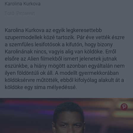
Karolina Kurkova
Fotó:
Pinterest
Karolina Kurkova az egyik legkeresettebb
szupermodellek közé tartozik. Pár éve vették észre
a szemfüles lesifotósok a kifutón, hogy bizony
Karolinának nincs, vagyis alig van köldöke. Erről
elsőre az Alien filmekből ismert jelenetek jutnak
eszünkbe, a hiány mögött azonban egyáltalán nem
ilyen földöntúli ok áll. A modellt gyermekkorában
köldöksérvre műtötték, ebből kifolyólag alakult át a
köldöke egy sima mélyedéssé.