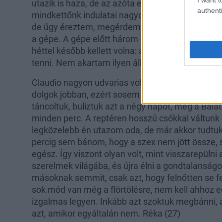
utazik is haza, de az azóta eltelt egy hónap sűrű
authenti
mindkettőnk indulatai nagyon felkorbácsolódta
de úgy éreztem, megérdemlek egy kis huncutságo
a gépe. A gépe előtt három órával azonban meg
héttel később kellett volna: a menzeszem. Telje
tenni. Nem akartam ilyen állapotban könnyed sz
Claudio nagyon udvarias volt, végig nem kérdeze
dolgok jobban, ezért sosem kerültünk kellemetle
táncoltuk, buliztuk azt a négy napot, még a Bala
minden perc. A reptéren hosszú csókkal váltunk
legközelebb én utazom oda, de már akkor tudtuk, 
percig sem bánom, hogy a szex nem jött össze, ső
egész. Így viszont olyan volt, mint visszarepülni
szerelmek világába, és újra élni a gondtalansá
másoknak semmit, csak azt, hogy felnőtten se fe
sok mód van még a flörtölésre, nem kell ahhoz eg
izgalmas legyen. Inkább azt szoktuk megbánni, 
azt, amikor egyáltalán nem. Réka (27)