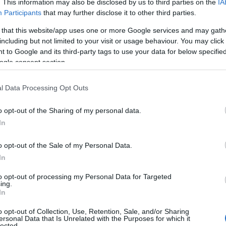
. This information may also be disclosed by us to third parties on the
IA
, és még egyszer utoljára együtt
Participants
that may further disclose it to other third parties.
 másnap reggelt végigbőgem, nagyon
 that this website/app uses one or more Google services and may gath
 látni. Ő elrepült, bennem pedig még
including but not limited to your visit or usage behaviour. You may click 
r túl voltam rajta rég.
 to Google and its third-party tags to use your data for below specifi
ogle consent section.
már volt egy kisfiam, boldog
t és az igazi társát. Bevallom, ez
l Data Processing Opt Outs
 hogy csak én voltam kevés neki annak
 régi emlékeket, és hirtelen ráébredtem,
o opt-out of the Sharing of my personal data.
vlatából már világos volt, hogy minden
In
r életem egyik legszebb nyara volt, és
yan szép. Ma már örülök, hogy ismerem
o opt-out of the Sale of my Personal Data.
it tanácsolnék másoknak? Talán azt,
In
ni, lássák meg az értéket a múlandó
em készek arra, hogy belemenjenek egy
to opt-out of processing my Personal Data for Targeted
ing.
i, legyenek őszinték magukhoz és a
In
nita (36)
o opt-out of Collection, Use, Retention, Sale, and/or Sharing
ersonal Data that Is Unrelated with the Purposes for which it
lected.