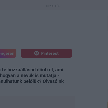
engeren
Pinterest
te hozzáállásod dönti el, ami
ahogyan a nevük is mutatja -
tanulhatunk belőlük? Olvasóink