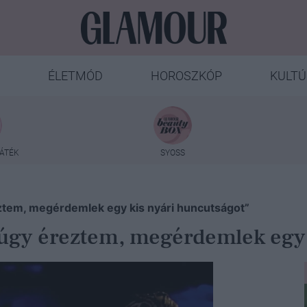
ÉLETMÓD
HOROSZKÓP
KULTÚ
ÁTÉK
SYOSS
ztem, megérdemlek egy kis nyári huncutságot”
 úgy éreztem, megérdemlek egy 