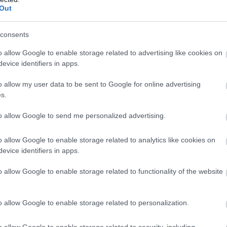
Out
consents
o allow Google to enable storage related to advertising like cookies on
evice identifiers in apps.
Ezt kell tudnod, mielőtt
o allow my user data to be sent to Google for online advertising
s.
egyéjszakás kalandba
keveredsz
to allow Google to send me personalized advertising.
o allow Google to enable storage related to analytics like cookies on
x
evice identifiers in apps.
” - gondoltam magamban elégedetten,
o allow Google to enable storage related to functionality of the website
n, hogy megismerkedtünk és egy egész
ott egy esemest, hogy négy napra
o allow Google to enable storage related to personalization.
mellem a büszkeségtől, és
tünk, kiderült, hogy másnap már
o allow Google to enable storage related to security, including