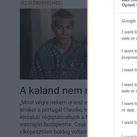
Opted 
Google 
I want t
web or d
I want t
purpose
I want 
I want t
A kaland nem mindig sze
web or d
„Most végre nekem is lesz egy forró kalandom!
I want t
amikor a portugál Claudio, egy hónappal azutá
or app.
éjszakát végigtáncoltunk a Margitszigeten, dob
I want t
visszajön Budapestre. Csak miattam. Dagadt a 
elképesztően boldog voltam. Mikor megismerked
I want t