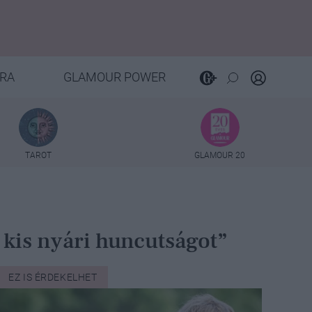
RA
GLAMOUR POWER
TAROT
GLAMOUR 20
kis nyári huncutságot”
EZ IS ÉRDEKELHET