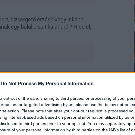
smert, bizsergető érzés? Vagy inkább
k egy balul elsült kalandról? Hidd el,
ak
-
Do Not Process My Personal Information
 srácra, aki összetörte a szívemet.
i szórakozóhelyen júniusban, és egy
to opt-out of the sale, sharing to third parties, or processing of your per
formation for targeted advertising by us, please use the below opt-out s
tön az elején megmondta, hogy nem
r selection. Please note that after your opt-out request is processed y
merikába utazik, és ott fog egyetemre
eing interest-based ads based on personal information utilized by us or
bet. Én mégis abban reménykedtem, hogy
disclosed to third parties prior to your opt-out. You may separately opt-
tazása előtt iszonyúan összevesztünk.
losure of your personal information by third parties on the IAB’s list of
élyt sem ad nekünk. Nem találkoztunk