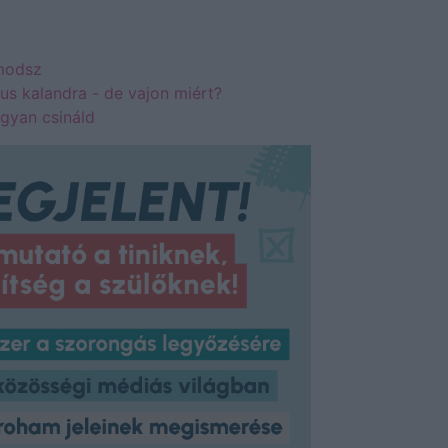
lmodsz
us kalandra - de vajon miért?
ogyan csináld