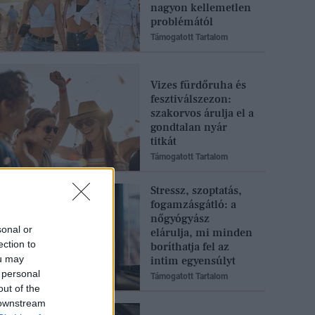
nagyon kellemetlen
problémától
Támogatott Tartalom
Vizes fürdőruha és
fesztiválszezon:
szakorvos árulja el a
gondtalan nyár
titkát
Támogatott Tartalom
Stressz, szoptatás,
fogamzásgátló: a
nőgyógyász
sonal or
elárulja, mi minden
ection to
boríthatja fel az
ou may
intim egyensúlyt
 personal
Támogatott Tartalom
out of the
 downstream