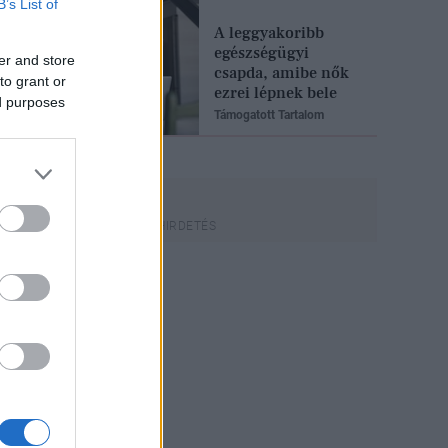
B’s List of
A leggyakoribb
egészségügyi
er and store
csapda, amibe nők
to grant or
ezrei lépnek bele
ed purposes
Támogatott Tartalom