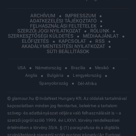
ARCHÍVUM
IMPRESSZUM
ADATKEZELÉSI TÁJÉKOZTATÓ
FELHASZNÁLÁSI FELTÉTELEK
SZERZŐI JOGI NYILATKOZAT
RÓLUNK
SZERKESZTŐSÉGI KÜLDETÉS
MÉDIAAJÁNLAT
ELŐFIZETÉS
KAPCSOLAT
RSS
AKADÁLYMENTESÍTÉSI NYILATKOZAT
SÜTI BEÁLLÍTÁSOK
USA
Németország
Brazília
Mexikó
Anglia
Bulgária
Lengyelország
Spanyolország
Dél-Afrika
© glamour.hu © IndaNext Hungary Kft. Az oldalak tartalmával
kapcsolatban minden jog fenntartva, beleértve a tartalom
szöveg- és adatbányászat céljára való felhasználását is – a
szerzői jogról szóló 1999. évi LXXVI. törvény rendelkezései
értelmében a törvény 35/A. § (1) paragrafusa és a digitális
szolgáltatások piacairól szóló európai irányelv (Az Európai