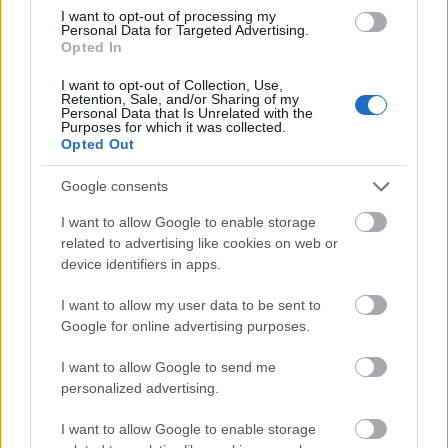
„
Nem az esküvő nagysága határozza meg a
I want to opt-out of processing my
Personal Data for Targeted Advertising.
házasságot, hanem az, hogy a házasulandó felek
Opted In
hogyan képesek egymással és egymásért
I want to opt-out of Collection, Use,
Retention, Sale, and/or Sharing of my
kompromisszumot kötni
” – mondja Szabó
Personal Data that Is Unrelated with the
Purposes for which it was collected.
Katalin párkapcsolati mediátor.
Opted Out
Google consents
A szakértő szerint az
esküvő szervezése
tökéletes
I want to allow Google to enable storage
alkalom arra, hogy a párok megtapasztalják,
related to advertising like cookies on web or
hogyan tudnak együttműködni és közös
device identifiers in apps.
döntéseket hozni. Olyan ez, mint egy
I want to allow my user data to be sent to
akadálypálya, ahol a versenyzők párban
Google for online advertising purposes.
teljesítenek, egymás kezét fogva. Ha ebben az
I want to allow Google to send me
időszakban már komoly nézeteltérések merülnek
personalized advertising.
fel, vagy az egyik fél mindig kompromisszumra
I want to allow Google to enable storage