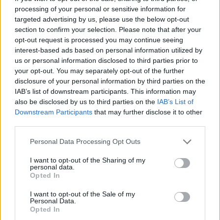
processing of your personal or sensitive information for
targeted advertising by us, please use the below opt-out
section to confirm your selection. Please note that after your
opt-out request is processed you may continue seeing
interest-based ads based on personal information utilized by
us or personal information disclosed to third parties prior to
your opt-out. You may separately opt-out of the further
disclosure of your personal information by third parties on the
IAB’s list of downstream participants. This information may
also be disclosed by us to third parties on the
IAB’s List of
Downstream Participants
that may further disclose it to other
third parties.
Luxusnak
Please note that this website/app uses one or more Google
Personal Data Processing Opt Outs
hisszük, valójában életünk befektetése
services and may gather and store information including but
not limited to your visit or usage behaviour. You may click to
I want to opt-out of the Sharing of my
lehet egy esküvőszervező megbízása
personal data.
grant or deny consent to Google and its third-party tags to
Opted In
use your data for below specified purposes in below Google
consent section.
I want to opt-out of the Sale of my
Az esküvő, mint próbatétel
Personal Data.
Opted In