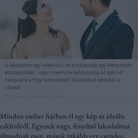
A lakodalom egy estés buli, de a házasság egy életre szóló
elköteleződés - vajon mennyire befolyásolja az esküvő
hangulata a frigy tartósságát? Szakértővel kerestük a
választ
Fotó:
Habib Hosseini/Pexels
Minden ember fejében él egy kép az ideális
esküvőről. Egyesek nagy, fényűző lakodalmat
álmodnak meg, mások inkább egy csendes,