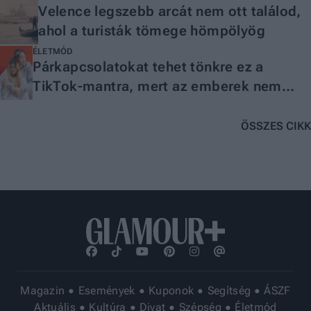
Velence legszebb arcát nem ott találod,
ahol a turisták tömege hömpölyög
ÉLETMÓD
Párkapcsolatokat tehet tönkre ez a
TikTok-mantra, mert az emberek nem
értik a lényegét
ÖSSZES CIKK
Magazin
Események
Kuponok
Segítség
ÁSZF
Aktuális
Kultúra
Divat
Szépség
Életmód