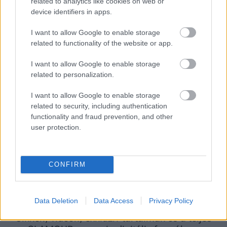
related to analytics like cookies on web or
kényszerül, az a házasság későbbi éveire is
device identifiers in apps.
hatással lehet.
I want to allow Google to enable storage
related to functionality of the website or app.
„
A házasság tartósságát az mutatja meg igazán,
hogy mennyi benne a közös akarat, mennyire
I want to allow Google to enable storage
related to personalization.
azonosak az elképzelések és mennyire hasonló az
értékrend. Ha ezek teljesen eltérnek, az előrevetíti a
I want to allow Google to enable storage
related to security, including authentication
kapcsolat nehézségeit
” – teszi hozzá a szakértő.
functionality and fraud prevention, and other
user protection.
CONFIRM
Data Deletion
Data Access
Privacy Policy