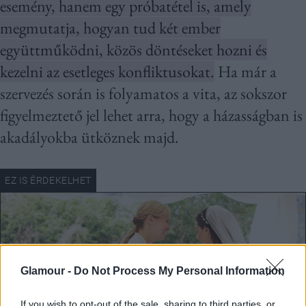
esemény, hanem egy próbatétel is, amely
megmutatja, hogyan tud két ember
együttműködni, közös döntéseket hozni és
kezelni az esetleges konfliktusokat.
Ha már a
szervezés során is folyamatos a vita, az sokszor
figyelmeztető jel lehet arra, hogy a házasságban is
akadályokba ütköznek majd.
Glamour -
Do Not Process My Personal Information
If you wish to opt-out of the sale, sharing to third parties, or