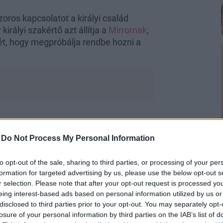
zoros kapcsolatot a királyi család
irályi szakértő azt állítja a
Mirrornak
,
ét, hogy megpróbálja rendbe hozni a
ténteket?
-
Do Not Process My Personal Information
 hogy ő és
Meghan Markle
meghozták a
ról és Amerikába költöznek. A pár azóta
to opt-out of the sale, sharing to third parties, or processing of your per
palota ellen, ami csak tovább fokozta a
formation for targeted advertising by us, please use the below opt-out s
r selection. Please note that after your opt-out request is processed y
eing interest-based ads based on personal information utilized by us or
gy kicsit helyrehozhatja a dolgokat,
disclosed to third parties prior to your opt-out. You may separately opt-
losure of your personal information by third parties on the IAB’s list of
történhetett. Quinn a Mirrornak