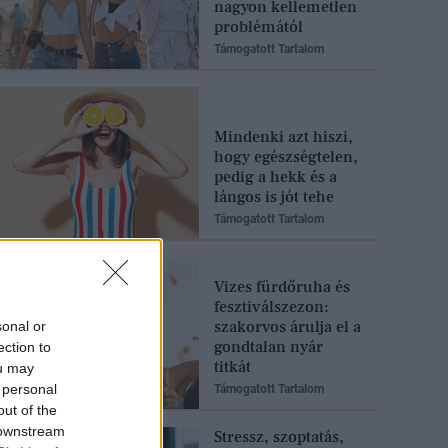
nagyon kellemetlen
problémától
Támogatott Tartalom
Mindenki azt hiszi,
hogy egészségtelen,
pedig a hekk és a
lángos is jót tehe
Támogatott Tartalom
Vizes fürdőruha és
fesztiválszezon:
szakorvos árulja el a
sonal or
gondtalan nyár
ection to
titkát
ou may
 personal
Támogatott Tartalom
out of the
 downstream
Stressz, szoptatás,