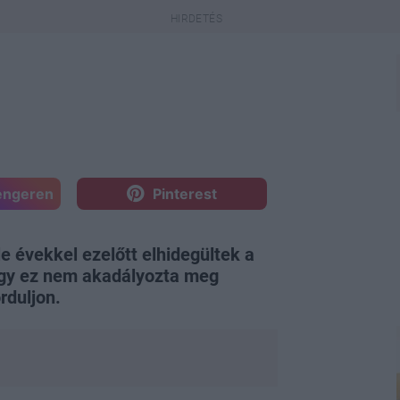
engeren
Pinterest
 évekkel ezelőtt elhidegültek a
 hogy ez nem akadályozta meg
rduljon.