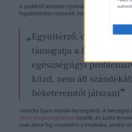
A szakértő azonban nyomatékosította azt is, ho
authenti
fogadtatásban részesül, mint amilyenre számít.
Együttérző, de teljes mé
támogatja a férjét, és miv
egészségügyi problémái
küzd, nem áll szándéká
béketeremtőt játszani
-mondta Quinn Katalin hercegnéről. A hercegné 
rákos megbetegedéssel
kezelik, és azóta lemon
csak akkor fog visszatérni a munkába, amikor or