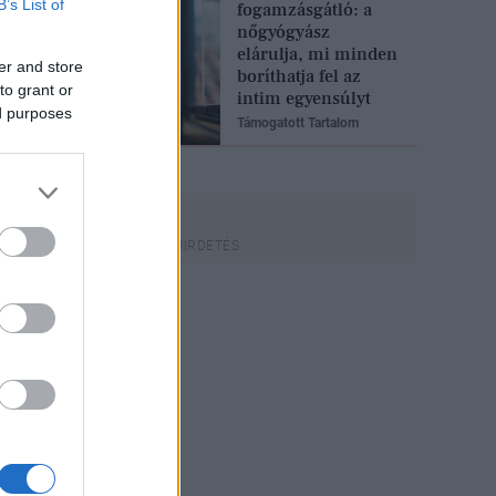
B’s List of
fogamzásgátló: a
nőgyógyász
elárulja, mi minden
er and store
boríthatja fel az
to grant or
intim egyensúlyt
ed purposes
Támogatott Tartalom