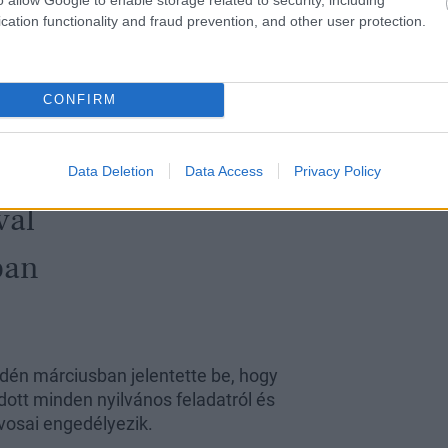
gy nem biztos, hogy olyan
cation functionality and fraud prevention, and other user protection.
CONFIRM
rtékben
el saját
Data Deletion
Data Access
Privacy Policy
val
ban
idén márciusban jelentette be, hogy
dott minden nyilvános feladatról és
vosai engedélyezik.