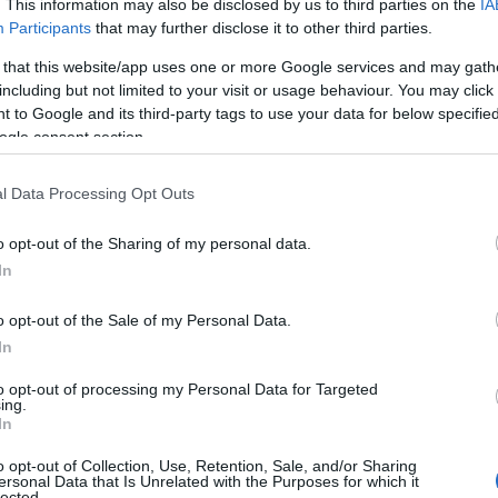
. This information may also be disclosed by us to third parties on the
IA
hercegnét
, amióta Amerikában él
Participants
that may further disclose it to other third parties.
 that this website/app uses one or more Google services and may gath
including but not limited to your visit or usage behaviour. You may click 
 to Google and its third-party tags to use your data for below specifi
ogle consent section.
l Data Processing Opt Outs
o opt-out of the Sharing of my personal data.
In
o opt-out of the Sale of my Personal Data.
In
to opt-out of processing my Personal Data for Targeted
ing.
In
o opt-out of Collection, Use, Retention, Sale, and/or Sharing
ersonal Data that Is Unrelated with the Purposes for which it
lected.