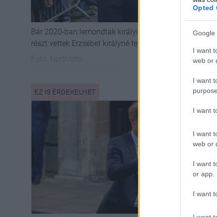
Opted 
Bár 2020-ban lemondtak királyi feladataikról, Harry 
Google 
részt vettek Erzsébet királyné temetésén.
I want t
Fotó:
Northfoto
web or d
I want t
purpose
I want 
I want t
web or d
I want t
or app.
I want t
I want t