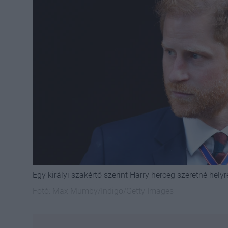
Egy királyi szakértő szerint Harry herceg szeretné hely
Fotó:
Max Mumby/Indigo/Getty Images