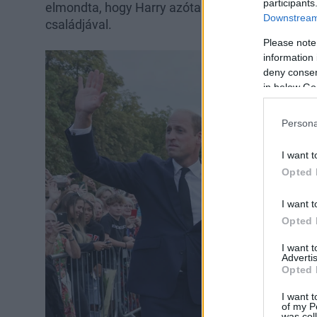
participants
elmondta, hogy Harry azóta kereste fel
Katalin 
Downstream 
családjával.
Please note
information 
deny consent
in below Go
Persona
I want t
Opted 
I want t
Opted 
I want 
Advertis
Opted 
I want t
of my P
was col