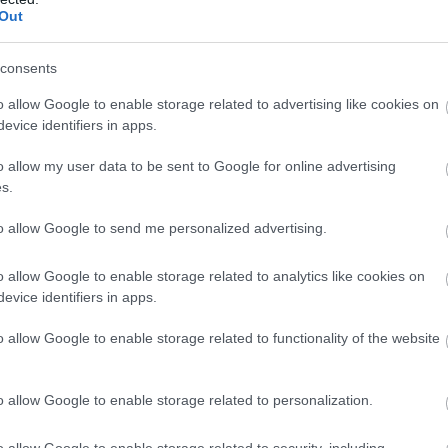
Out
herceg és Meghan 2022-ben természetesen
consents
o allow Google to enable storage related to advertising like cookies on
evice identifiers in apps.
o allow my user data to be sent to Google for online advertising
s.
to allow Google to send me personalized advertising.
Ez most komoly?
o allow Google to enable storage related to analytics like cookies on
Kiderült, miért
evice identifiers in apps.
utasította vissza Harry
o allow Google to enable storage related to functionality of the website
herceg a Károly
királlyal való
találkozóját
o allow Google to enable storage related to personalization.
o allow Google to enable storage related to security, including