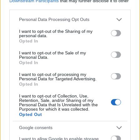
Downstream Participants
that may further disclose it to other
third parties.
Please note that this website/app uses one or more Google
Personal Data Processing Opt Outs
services and may gather and store information including but
not limited to your visit or usage behaviour. You may click to
I want to opt-out of the Sharing of my
personal data.
grant or deny consent to Google and its third-party tags to
Opted In
use your data for below specified purposes in below Google
consent section.
I want to opt-out of the Sale of my
Personal Data.
A férjfaló Elizabeth Taylor mérlege: 8
Opted In
házasság, 7 férj
I want to opt-out of processing my
Personal Data for Targeted Advertising.
Opted In
„Ha a középkorú férfiak
I want to opt-out of Collection, Use,
nem kapják össze
Retention, Sale, and/or Sharing of my
Personal Data that Is Unrelated with the
Purposes for which it was collected.
magukat, a feleségeik
Opted Out
lecserélik őket egy
Google consents
fiatalabbra!”
I want to allow Google to enable storage