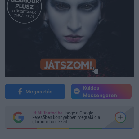
Küldés
Megosztás
Messengeren
Itt állíthatod be
, hogy a Google
keresőben könnyebben megtaláld a
glamour.hu cikkeit