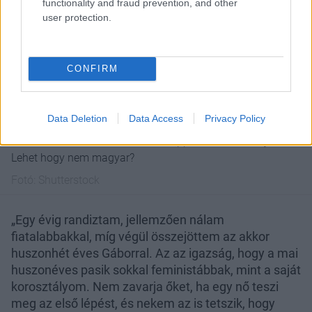
functionality and fraud prevention, and other
user protection.
CONFIRM
Próbálj meg kicsit kilépni a sztereotíp keretkeből, ha
Data Deletion
Data Access
Privacy Policy
nagyon nem találod a megfelelő párt. Lehet hogy nem
idősebb, fiatalabb nálad, hanem éppen az ellenkezője?
Lehet hogy nem magyar?
Fotó:
Shutterstock
„Egy évig randiztam, jellemzően nálam
fiatalabbakkal, míg végül összejöttem az akkor
huszonhét éves Gáborral. Az az igazság, hogy a mai
huszonéves pasik sokkal feministábbak, mint a saját
korosztályom. Nem zavarja őket, ha egy nő teszi
meg az első lépést, és nekem az is tetszik, hogy