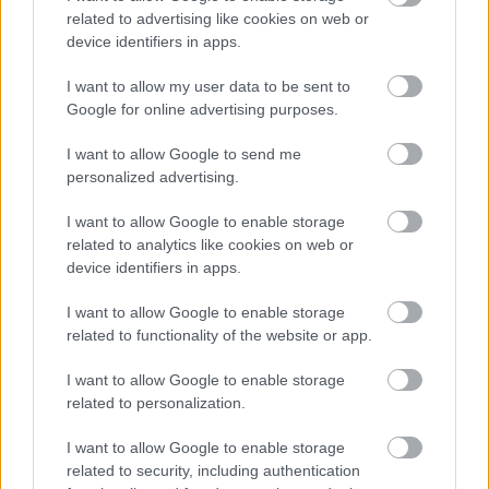
related to advertising like cookies on web or
Bianka a következőket mesélte nekünk:
device identifiers in apps.
„Harmincnégy éves voltam amikor végetért egy
hosszú kapcsolatom és elkezdtem Tinderezni. Pár
I want to allow my user data to be sent to
Google for online advertising purposes.
hónap randizás után döbbenten állapítottam meg
hogy a saját korosztályomat egyáltalán nem
I want to allow Google to send me
érdeklem. Ők szívesebben ismerkedtek
personalized advertising.
huszonévesekkel. A negyvenes férfiakat viszont
egyszerűen túl öregnek éreztem magamhoz.
I want to allow Google to enable storage
Gondoltam egyet, és én is átállítottam a profilomban
related to analytics like cookies on web or
device identifiers in apps.
a keresett korosztály alsó határát huszonötre.”
I want to allow Google to enable storage
related to functionality of the website or app.
I want to allow Google to enable storage
related to personalization.
I want to allow Google to enable storage
related to security, including authentication