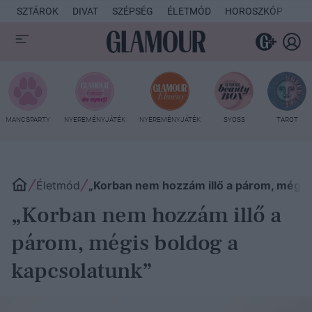
SZTÁROK
DIVAT
SZÉPSÉG
ÉLETMÓD
HOROSZKÓP
KU
MANCSPARTY
NYEREMÉNYJÁTÉK
NYEREMÉNYJÁTÉK
SYOSS
TAROT
Életmód
„Korban nem hozzám illő a párom, mégis
„Korban nem hozzám illő a
párom, mégis boldog a
kapcsolatunk”