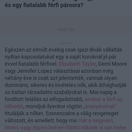
és egy fiatalabb férfi párosra?
Egészen az elmúlt évekig csak igazi dívák vállalták
nyíltan kapcsolatukat egy a saját koruknál jó pár
évvel fiatalabb férfivel.
Elisabeth Taylor
, Demi Moore
vagy Jennifer Lopez választásai azonban még
néhány éve is csak azt jelentették, vannak olyan
domináns, sikeres és kivételes nők, akik áthághatják
az íratlan társadalmi szabályokat is. Mai napig a
fordított felállás az elfogadottabb,
amikor a férfi az
idősebb
, mondjuk ilyenkor rögtön
„aranyásónak"
titulálják a nőket. Szerencsére a világ rengeteget
változott, és amellett, hogy ma
már a negyven,
ötven, vagy éppen hetven fölötti nőknek is van helye