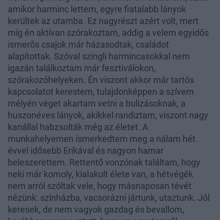
amikor harminc lettem, egyre fiatalabb lányok
kerültek az utamba. Ez nagyrészt azért volt, mert
míg én aktívan szórakoztam, addig a velem egyidős
ismerős csajok már házasodtak, családot
alapítottak. Szóval szingli harmincasokkal nem
igazán találkoztam már fesztiválokon,
szórakozóhelyeken. Én viszont akkor már tartós
kapcsolatot kerestem, tulajdonképpen a szívem
mélyén véget akartam vetni a bulizásoknak, a
huszonéves lányok, akikkel randiztam, viszont nagy
kanállal habzsolták még az életet. A
munkahelyemen ismerkedtem meg a nálam hét
évvel idősebb Erikával és nagyon hamar
beleszerettem. Rettentő vonzónak találtam, hogy
neki már komoly, kialakult élete van, a hétvégék
nem arról szóltak vele, hogy másnaposan tévét
nézünk: színházba, vacsorázni jártunk, utaztunk. Jól
keresek, de nem vagyok gazdag és bevallom,