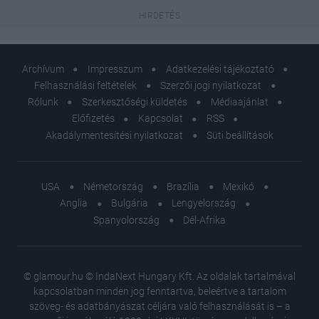
Archívum
Impresszum
Adatkezelési tájékoztató
Felhasználási feltételek
Szerzői jogi nyilatkozat
Rólunk
Szerkesztőségi küldetés
Médiaajánlat
Előfizetés
Kapcsolat
RSS
Akadálymentesítési nyilatkozat
Süti beállítások
USA
Németország
Brazília
Mexikó
Anglia
Bulgária
Lengyelország
Spanyolország
Dél-Afrika
© glamour.hu © IndaNext Hungary Kft. Az oldalak tartalmával
kapcsolatban minden jog fenntartva, beleértve a tartalom
szöveg- és adatbányászat céljára való felhasználását is – a