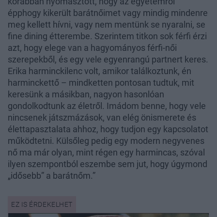
korábban nyomasztott, hogy az egyetemről
épphogy kikerült barátnőimet vagy mindig mindenre
meg kellett hívni, vagy nem mentünk se nyaralni, se
fine dining étterembe. Szerintem titkon sok férfi érzi
azt, hogy elege van a hagyományos férfi-női
szerepekből, és egy vele egyenrangú partnert keres.
Erika harminckilenc volt, amikor találkoztunk, én
harminckettő – mindketten pontosan tudtuk, mit
keresünk a másikban, nagyon hasonlóan
gondolkodtunk az életről. Imádom benne, hogy vele
nincsenek játszmázások, van elég önismerete és
élettapasztalata ahhoz, hogy tudjon egy kapcsolatot
működtetni. Külsőleg pedig egy modern negyvenes
nő ma már olyan, mint régen egy harmincas, szóval
ilyen szempontból eszembe sem jut, hogy úgymond
„idősebb” a barátnőm.”