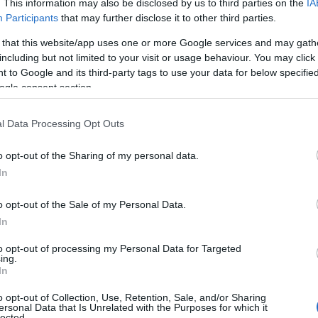
. This information may also be disclosed by us to third parties on the
IA
Participants
that may further disclose it to other third parties.
 mindössze egy közleményt adott ki
 that this website/app uses one or more Google services and may gath
g és a hercegné is nagyon meghatódott
including but not limited to your visit or usage behaviour. You may click 
Királyságból, a Nemzetközösségből,
 to Google and its third-party tags to use your data for below specifi
ge bejelentésére.”
ogle consent section.
ával töltötte a
l Data Processing Opt Outs
o opt-out of the Sharing of my personal data.
alin hercegné
Vilmos herceggel és a
In
ővel
és
Lajos herceggel
a norfolki
erekek iskolai szünetét - együtt, szűk
o opt-out of the Sale of my Personal Data.
In
on értékes időszak lehetett Katalin
to opt-out of processing my Personal Data for Targeted
ing.
 válik, így biztos vagyok benne, hogy
In
 programokhoz - a piknikhez, a
 a
Bella magazinnak
.
o opt-out of Collection, Use, Retention, Sale, and/or Sharing
ersonal Data that Is Unrelated with the Purposes for which it
lected.