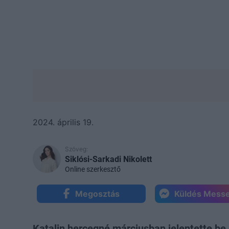
2024. április 19.
Szöveg:
Siklósi-Sarkadi Nikolett
Online szerkesztő
Megosztás
Küldés Mess
Katalin hercegné márciusban jelentette be 