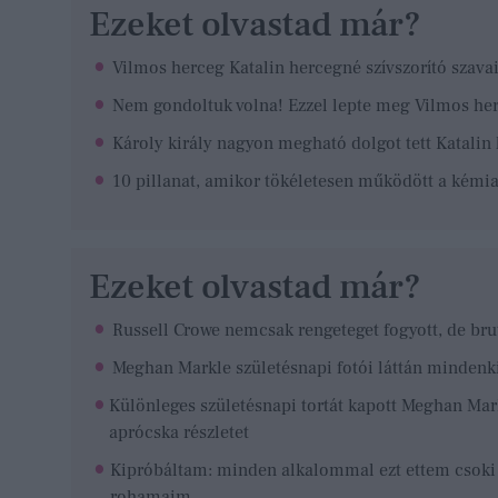
Ezeket olvastad már?
Vilmos herceg Katalin hercegné szívszorító szava
Nem gondoltuk volna! Ezzel lepte meg Vilmos her
Károly király nagyon megható dolgot tett Katalin
10 pillanat, amikor tökéletesen működött a kémia
Ezeket olvastad már?
Russell Crowe nemcsak rengeteget fogyott, de brut
Meghan Markle születésnapi fotói láttán mindenk
Különleges születésnapi tortát kapott Meghan Mark
aprócska részletet
Kipróbáltam: minden alkalommal ezt ettem csoki he
rohamaim