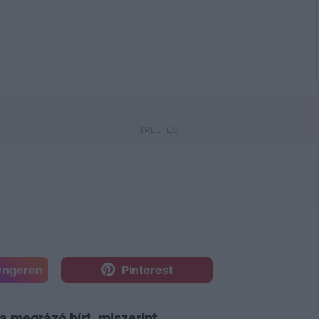
engeren
Pinterest
a megrázó hírt, miszerint