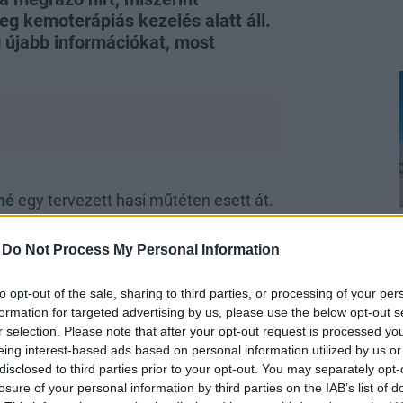
eg kemoterápiás kezelés alatt áll.
g újabb információkat, most
gné
egy tervezett hasi műtéten esett át.
, Katalin a
windsori otthonukban
r majd vissza a hercegnéi
-
Do Not Process My Personal Information
 azonban az orvosok rákos elváltozást
ideóüzenetben
jelentette be
, hogy
to opt-out of the sale, sharing to third parties, or processing of your per
formation for targeted advertising by us, please use the below opt-out s
r selection. Please note that after your opt-out request is processed y
eing interest-based ads based on personal information utilized by us or
disclosed to third parties prior to your opt-out. You may separately opt-
losure of your personal information by third parties on the IAB’s list of