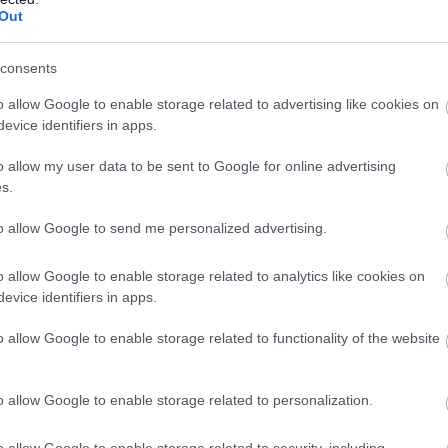
Out
consents
o allow Google to enable storage related to advertising like cookies on
evice identifiers in apps.
Ez lenne rá a
o allow my user data to be sent to Google for online advertising
bizonyíték, hogy
s.
Katalin hercegné
to allow Google to send me personalized advertising.
jobban van?
o allow Google to enable storage related to analytics like cookies on
evice identifiers in apps.
lmos herceg
hatalmas támogatást és
szakban.
„Ő egy nagyon megbízható,
o allow Google to enable storage related to functionality of the website
gát elszigetelve ebben a helyzetben,
entes a
People magazinnak
.
o allow Google to enable storage related to personalization.
o allow Google to enable storage related to security, including