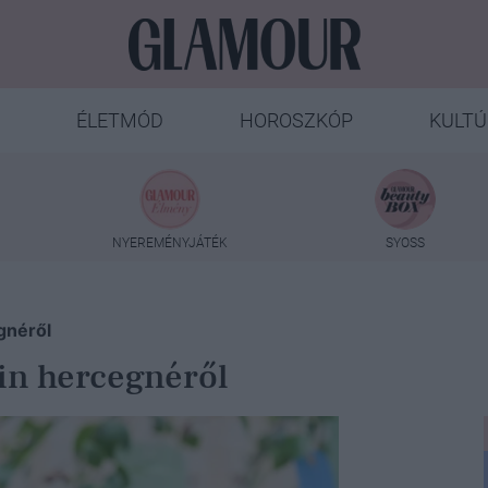
ÉLETMÓD
HOROSZKÓP
KULTÚ
NYEREMÉNYJÁTÉK
SYOSS
egnéről
lin hercegnéről