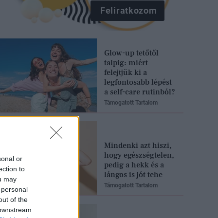
Feliratkozom
Glow-up tetőtől
talpig: miért
felejtjük ki a
legfontosabb lépést
a self-care rutinból?
Támogatott Tartalom
Mindenki azt hiszi,
hogy egészségtelen,
sonal or
pedig a hekk és a
ection to
lángos is jót tehe
ou may
Támogatott Tartalom
 personal
out of the
 downstream