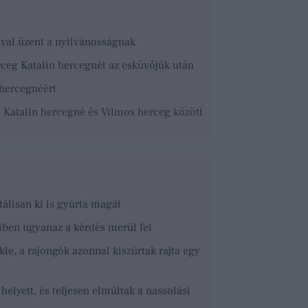
ival üzent a nyilvánosságnak
ceg Katalin hercegnét az esküvőjük után
 hercegnéért
 Katalin hercegné és Vilmos herceg között
álisan ki is gyúrta magát
iben ugyanaz a kérdés merül fel
le, a rajongók azonnal kiszúrtak rajta egy
lyett, és teljesen elmúltak a nassolási