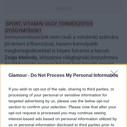
SPORT, VITAMIN VAGY TERMÉSZETES
GYÓGYMÓDOK?
Immunrendszerünk nem csak a mindenki számára
jól ismert influenzával, hanem komolyabb
megbetegedésekkel is képes felvenni a harcot.
Zsiga Melinda
, kétszeres világbajnoki bronzérmes
és többszörös magyar bajnok kick-boxoló szerint
ehhez azonban, nem elegendők a vitaminok, hiszen
Glamour -
Do Not Process My Personal Information
a fitt test és karbantartott fizikum is sokat számít,
hogy szervezetünk ellenállóbb legyen ebben az
If you wish to opt-out of the sale, sharing to third parties, or
időszakban.
processing of your personal or sensitive information for
targeted advertising by us, please use the below opt-out
section to confirm your selection. Please note that after your
opt-out request is processed you may continue seeing
interest-based ads based on personal information utilized by
us or personal information disclosed to third parties prior to