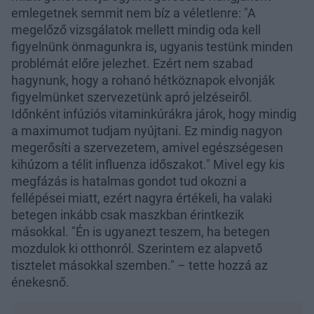
emlegetnek semmit nem bíz a véletlenre: "A
megelőző vizsgálatok mellett mindig oda kell
figyelnünk önmagunkra is, ugyanis testünk minden
problémát előre jelezhet. Ezért nem szabad
hagynunk, hogy a rohanó hétköznapok elvonják
figyelmünket szervezetünk apró jelzéseiről.
Időnként infúziós vitaminkúrákra járok, hogy mindig
a maximumot tudjam nyújtani. Ez mindig nagyon
megerősíti a szervezetem, amivel egészségesen
kihúzom a télit influenza időszakot." Mivel egy kis
megfázás is hatalmas gondot tud okozni a
fellépései miatt, ezért nagyra értékeli, ha valaki
betegen inkább csak maszkban érintkezik
másokkal. "Én is ugyanezt teszem, ha betegen
mozdulok ki otthonról. Szerintem ez alapvető
tisztelet másokkal szemben." – tette hozzá az
énekesnő.