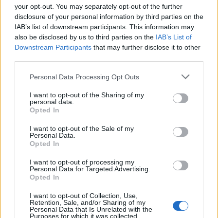
your opt-out. You may separately opt-out of the further
disclosure of your personal information by third parties on the
IAB’s list of downstream participants. This information may
also be disclosed by us to third parties on the
IAB’s List of
Downstream Participants
that may further disclose it to other
third parties.
Please note that this website/app uses one or more Google
Personal Data Processing Opt Outs
services and may gather and store information including but
not limited to your visit or usage behaviour. You may click to
I want to opt-out of the Sharing of my
personal data.
grant or deny consent to Google and its third-party tags to
Opted In
use your data for below specified purposes in below Google
consent section.
I want to opt-out of the Sale of my
Personal Data.
Opted In
I want to opt-out of processing my
Personal Data for Targeted Advertising.
Opted In
I want to opt-out of Collection, Use,
Retention, Sale, and/or Sharing of my
Personal Data that Is Unrelated with the
Purposes for which it was collected.