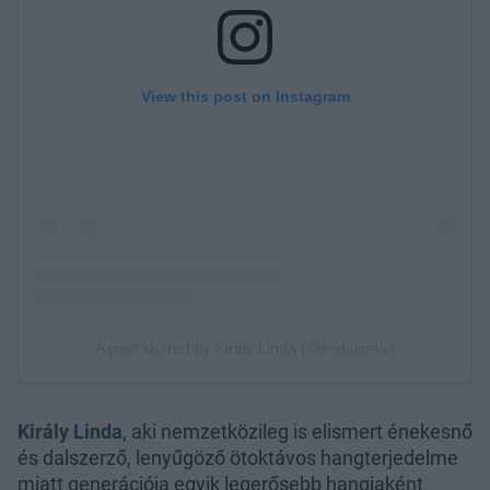
Király Linda
, aki nemzetközileg is elismert énekesnő
és dalszerző, lenyűgöző ötoktávos hangterjedelme
miatt generációja egyik legerősebb hangjaként