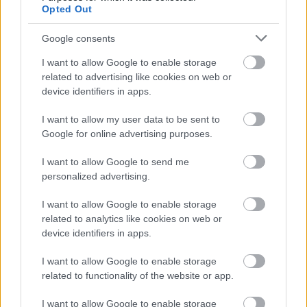
Opted Out
"Testileg és lelkileg is formában kell tartanunk
Google consents
magunkat. Nekem ebben sokat segít a napi szintű
sport, amivel ellenállóvá és erőssé teszem a
I want to allow Google to enable storage
related to advertising like cookies on web or
szervezetemet az egész évi rendszeres
device identifiers in apps.
vitaminfogyasztás mellett" – emeli ki a mozgás
fontosságát Az év sportolója kategória jelöltje.
I want to allow my user data to be sent to
Google for online advertising purposes.
Színésznőként és énekesnőként valóságos
mumusnak számít a megfázás és az influenza,
I want to allow Google to send me
ezért mindenkinek megvannak a maga praktikái,
personalized advertising.
amelyek közül most pár tippet meg is osztott
Gera
Marina
, aki 2019-ben elnyerte a televíziós Oscarként
I want to allow Google to enable storage
related to analytics like cookies on web or
emlegetett Emmy-díjat a legjobb színésznő
device identifiers in apps.
kategóriában.
I want to allow Google to enable storage
related to functionality of the website or app.
I want to allow Google to enable storage