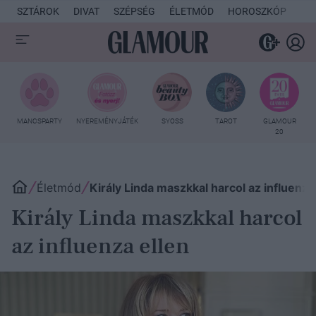
SZTÁROK
DIVAT
SZÉPSÉG
ÉLETMÓD
HOROSZKÓP
KU
MANCSPARTY
NYEREMÉNYJÁTÉK
SYOSS
TAROT
GLAMOUR
20
Életmód
Király Linda maszkkal harcol az influenza
Király Linda maszkkal harcol
az influenza ellen