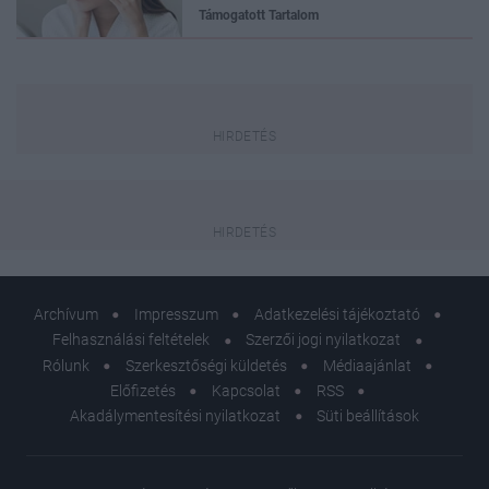
Támogatott Tartalom
Archívum
Impresszum
Adatkezelési tájékoztató
Felhasználási feltételek
Szerzői jogi nyilatkozat
Rólunk
Szerkesztőségi küldetés
Médiaajánlat
Előfizetés
Kapcsolat
RSS
Akadálymentesítési nyilatkozat
Süti beállítások