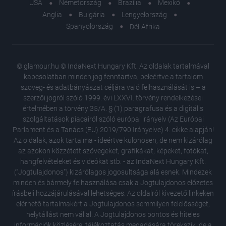
USA
Németország
Brazília
Mexikó
Anglia
Bulgária
Lengyelország
Spanyolország
Dél-Afrika
© glamour.hu © IndaNext Hungary Kft. Az oldalak tartalmával
kapcsolatban minden jog fenntartva, beleértve a tartalom
szöveg- és adatbányászat céljára való felhasználását is – a
szerzői jogról szóló 1999. évi LXXVI. törvény rendelkezései
értelmében a törvény 35/A. § (1) paragrafusa és a digitális
szolgáltatások piacairól szóló európai irányelv (Az Európai
Parlament és a Tanács (EU) 2019/790 Irányelve) 4. cikke alapján!
Az oldalak, azok tartalma - ideértve különösen, de nem kizárólag
az azokon közzétett szövegeket, grafikákat, képeket, fotókat,
hangfelvételeket és videókat stb. - az IndaNext Hungary Kft.
("Jogtulajdonos") kizárólagos jogosultsága alá esnek. Mindezek
minden és bármely felhasználása csak a Jogtulajdonos előzetes
írásbeli hozzájárulásával lehetséges. Az oldalról kivezető linkeken
elérhető tartalmakért a Jogtulajdonos semmilyen felelősséget,
helytállást nem vállal. A Jogtulajdonos pontos és hiteles
Billie E
információk közlésére, tájékoztatás megadására törekszik, de a