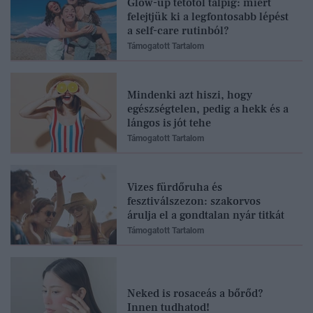
Glow-up tetőtől talpig: miért
felejtjük ki a legfontosabb lépést
a self-care rutinból?
Támogatott Tartalom
Mindenki azt hiszi, hogy
egészségtelen, pedig a hekk és a
lángos is jót tehe
Támogatott Tartalom
Vizes fürdőruha és
fesztiválszezon: szakorvos
árulja el a gondtalan nyár titkát
Támogatott Tartalom
Neked is rosaceás a bőrőd?
Innen tudhatod!