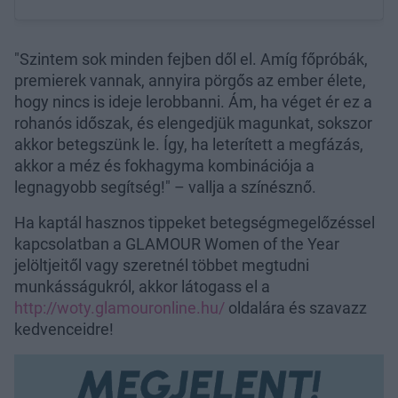
"Szintem sok minden fejben dől el. Amíg főpróbák,
premierek vannak, annyira pörgős az ember élete,
hogy nincs is ideje lerobbanni. Ám, ha véget ér ez a
rohanós időszak, és elengedjük magunkat, sokszor
akkor betegszünk le. Így, ha leterített a megfázás,
akkor a méz és fokhagyma kombinációja a
legnagyobb segítség!" – vallja a színésznő.
Ha kaptál hasznos tippeket betegségmegelőzéssel
kapcsolatban a GLAMOUR Women of the Year
jelöltjeitől vagy szeretnél többet megtudni
munkásságukról, akkor látogass el a
http://woty.glamouronline.hu/
oldalára és szavazz
kedvenceidre!