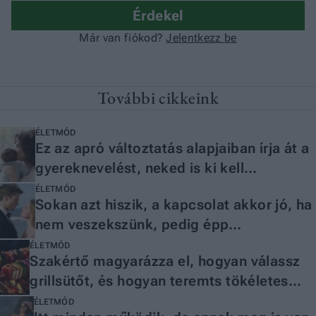
További cikkeink
ÉLETMÓD
Ez az apró változtatás alapjaiban írja át a
gyereknevelést, neked is ki kell
próbálnod
ÉLETMÓD
Sokan azt hiszik, a kapcsolat akkor jó, ha
nem veszekszünk, pedig épp
ellenkezőleg
ÉLETMÓD
Szakértő magyarázza el, hogyan válassz
grillsütőt, és hogyan teremts tökéletes
kerti parti hangulatot
ÉLETMÓD