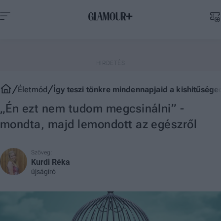
Életmód
Így teszi tönkre mindennapjaid a kishitűsége
„Én ezt nem tudom megcsinálni” -
mondta, majd lemondott az egészről
Szöveg:
Kurdi Réka
újságíró