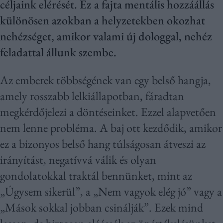
céljaink elérését. Ez a fajta mentális hozzáállás
különösen azokban a helyzetekben okozhat
nehézséget, amikor valami új dologgal, nehéz
feladattal állunk szembe.
Az emberek többségének van egy belső hangja,
amely rosszabb lelkiállapotban, fáradtan
megkérdőjelezi a döntéseinket. Ezzel alapvetően
nem lenne probléma. A baj ott kezdődik, amikor
ez a bizonyos belső hang túlságosan átveszi az
irányítást, negatívvá válik és olyan
gondolatokkal traktál bennünket, mint az
„Úgysem sikerül”, a „Nem vagyok elég jó” vagy a
„Mások sokkal jobban csinálják”. Ezek mind