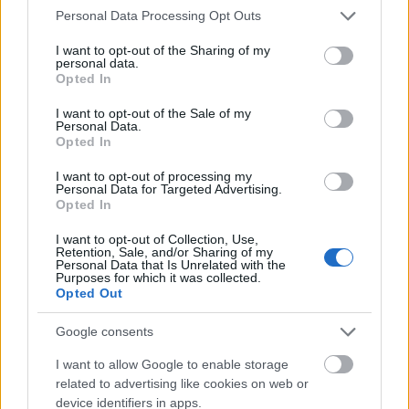
az tényleg megerősít? Mindent a
Please note that this website/app uses one or more Google
Personal Data Processing Opt Outs
poszttraumás fejlődésről és a
services and may gather and store information including but
rezilienciáról
not limited to your visit or usage behaviour. You may click to
I want to opt-out of the Sharing of my
personal data.
grant or deny consent to Google and its third-party tags to
Opted In
use your data for below specified purposes in below Google
Persze nem csak a szülők, nagyszülők, a kiskori
consent section.
I want to opt-out of the Sale of my
Personal Data.
sérelmek vagy a kritizálás okozhat kishitűséget
Opted In
valakiben. A mai modern világban egyre jobban
I want to opt-out of processing my
Personal Data for Targeted Advertising.
hat ránk az
összehasonlítás
ereje. Amikor a
Opted In
2000-es években megjelentek a közösségimédia-
I want to opt-out of Collection, Use,
Retention, Sale, and/or Sharing of my
platformok, akkor még senki sem gondolta, hogy
Personal Data that Is Unrelated with the
Purposes for which it was collected.
20 évvel később milyen torzított és idealizált
Opted Out
képet mutatunk ezeken az oldalakon a világ felé.
Google consents
Ez a folyamat tovább erősítheti azt az érzést,
I want to allow Google to enable storage
hogy mások sokkal jobbak és tehetségesebbek
related to advertising like cookies on web or
nálunk. Ezzel párhuzamosan csökkenhet a saját
device identifiers in apps.