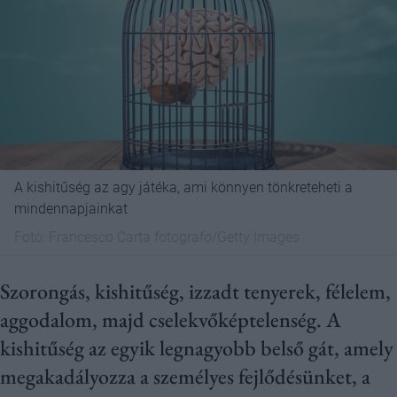
A kishitűség az agy játéka, ami könnyen tönkreteheti a
mindennapjainkat
Fotó:
Francesco Carta fotografo/Getty Images
Szorongás, kishitűség, izzadt tenyerek, félelem,
aggodalom, majd cselekvőképtelenség. A
kishitűség az egyik legnagyobb belső gát, amely
megakadályozza a személyes fejlődésünket, a