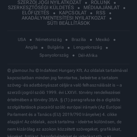
SZERZŐI JOGI NYILATKOZAT
RÓLUNK
SZERKESZTŐSÉGI KÜLDETÉS
MÉDIAAJÁNLAT
ELŐFIZETÉS
KAPCSOLAT
RSS
AKADÁLYMENTESÍTÉSI NYILATKOZAT
SÜTI BEÁLLÍTÁSOK
USA
Németország
Brazília
Mexikó
Anglia
Bulgária
Lengyelország
Spanyolország
Dél-Afrika
© glamour.hu © IndaNext Hungary Kft. Az oldalak tartalmával
kapcsolatban minden jog fenntartva, beleértve a tartalom
szöveg- és adatbányászat céljára való felhasználását is – a
szerzői jogról szóló 1999. évi LXXVI. törvény rendelkezései
értelmében a törvény 35/A. § (1) paragrafusa és a digitális
szolgáltatások piacairól szóló európai irányelv (Az Európai
Parlament és a Tanács (EU) 2019/790 Irányelve) 4. cikke
alapján! Az oldalak, azok tartalma - ideértve különösen, de
nem kizárólag az azokon közzétett szövegeket, grafikákat,
képeket, fotókat, hangfelvételeket és videókat stb. - az