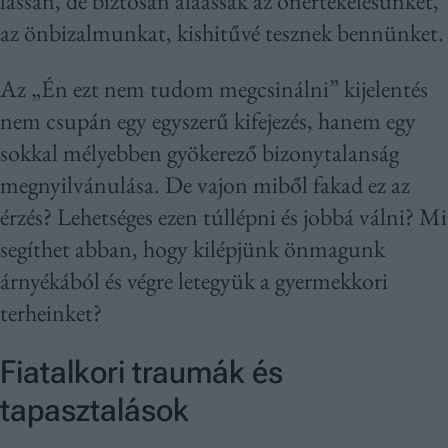
lassan, de biztosan aláássák az önértékelésünket,
az önbizalmunkat, kishitűvé tesznek bennünket.
Az „Én ezt nem tudom megcsinálni” kijelentés
nem csupán egy egyszerű kifejezés, hanem egy
sokkal mélyebben gyökerező bizonytalanság
megnyilvánulása. De vajon miből fakad ez az
érzés? Lehetséges ezen túllépni és jobbá válni? Mi
segíthet abban, hogy kilépjünk önmagunk
árnyékából és végre letegyük a gyermekkori
terheinket?
Fiatalkori traumák és
tapasztalások