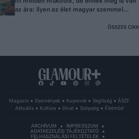
Itt minden működik, de ennek meg is van
az ára: ilyen az élet magyar szemmel
Svájcban
ÖSSZES CIKK
Magazin
Események
Kuponok
Segítség
ÁSZF
Aktuális
Kultúra
Divat
Szépség
Életmód
ARCHÍVUM
IMPRESSZUM
ADATKEZELÉSI TÁJÉKOZTATÓ
FELHASZNÁLÁSI FELTÉTELEK