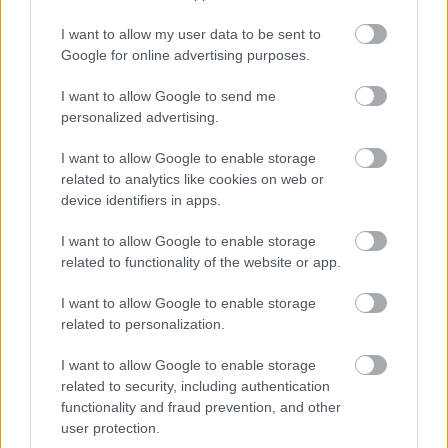
képességeinkbe vetett hitünk.
I want to allow my user data to be sent to
Google for online advertising purposes.
Ha az interneten csak azt látjuk, hogy a többi
I want to allow Google to send me
ember milyen sikeres, milyen fiatalon belevágott
personalized advertising.
egy vállalkozásba, kezdett el termékeket vagy
I want to allow Google to enable storage
szolgáltatást árulni eredményesen, akkor sokan
related to analytics like cookies on web or
device identifiers in apps.
okkal gondolhatják azt, hogy ők nem elég jók,
hogy ugyanezt megvalósíthassák.
I want to allow Google to enable storage
related to functionality of the website or app.
I want to allow Google to enable storage
related to personalization.
Pedig senki sem profiként
I want to allow Google to enable storage
kezdte.
related to security, including authentication
functionality and fraud prevention, and other
user protection.