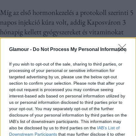
Míg az első hormonkezelés a protokoll szerinti 5
napos injekció kúra volt, addig Kaposváron 3
hónapig kellett gyógyszereket és vitaminokat
szednem, amíg eljutottam oda, hogy
elkezdhettük a hormonkezelést. Itt úgy éreztem
Glamour -
Do Not Process My Personal Information
tényleg számítok. Foglalkoztak velem, amit jól
If you wish to opt-out of the sale, sharing to third parties, or
mutat, hogy már az első alkalommal 30-40
processing of your personal or sensitive information for
targeted advertising by us, please use the below opt-out
percet voltam bent vizsgálatokon. Az 5 napos
section to confirm your selection. Please note that after your
injekciós kúra nem az én utam volt, hiszen nem
opt-out request is processed you may continue seeing
interest-based ads based on personal information utilized by
ért meg petém, szinte azonnal petedonorra
us or personal information disclosed to third parties prior to
akartak küldeni, amit én nem szerettem volna.
your opt-out. You may separately opt-out of the further
disclosure of your personal information by third parties on the
IAB’s list of downstream participants. This information may
A második próbálkozásnál viszont már
also be disclosed by us to third parties on the
IAB’s List of
Downstream Participants
that may further disclose it to other