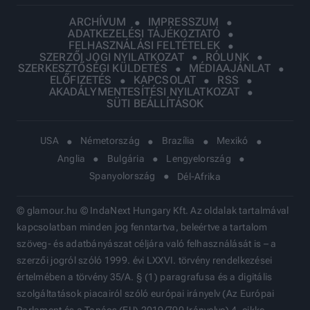
ARCHÍVUM
IMPRESSZUM
ADATKEZELÉSI TÁJÉKOZTATÓ
FELHASZNÁLÁSI FELTÉTELEK
SZERZŐI JOGI NYILATKOZAT
RÓLUNK
SZERKESZTŐSÉGI KÜLDETÉS
MÉDIAAJÁNLAT
ELŐFIZETÉS
KAPCSOLAT
RSS
AKADÁLYMENTESÍTÉSI NYILATKOZAT
SÜTI BEÁLLÍTÁSOK
USA
Németország
Brazília
Mexikó
Anglia
Bulgária
Lengyelország
Spanyolország
Dél-Afrika
© glamour.hu © IndaNext Hungary Kft. Az oldalak tartalmával
kapcsolatban minden jog fenntartva, beleértve a tartalom
szöveg- és adatbányászat céljára való felhasználását is – a
szerzői jogról szóló 1999. évi LXXVI. törvény rendelkezései
értelmében a törvény 35/A. § (1) paragrafusa és a digitális
szolgáltatások piacairól szóló európai irányelv (Az Európai