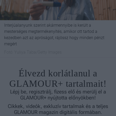
Interjúalanyunk szerint akármennyibe is került a
mesterséges megtermékenyítés, amikor ott tartod a
kezedben azt az apróságot, rájössz hogy minden pénzt
megért
Fotó:
Yuliya Taba/Getty Images