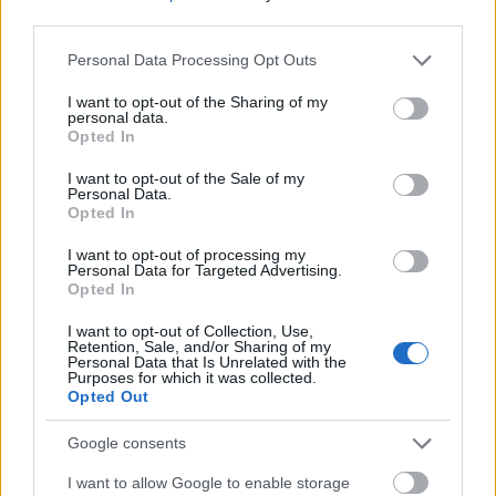
tartósabb ideig adták a kezelést, 3 hétig kaptam a
third parties.
kúrát, és ez nálam be is vált, bár még így is csak
Please note that this website/app uses one or more Google
Personal Data Processing Opt Outs
egy petém ért meg.
services and may gather and store information including but
not limited to your visit or usage behaviour. You may click to
I want to opt-out of the Sharing of my
personal data.
grant or deny consent to Google and its third-party tags to
Hogyan hatott ez rád? Gondolom voltak
Opted In
use your data for below specified purposes in below Google
hormonális változások. Mennyire
consent section.
I want to opt-out of the Sale of my
Personal Data.
foglalkoztatott téged a mindennapokban az,
Opted In
hogy most ebben vagytok?
I want to opt-out of processing my
Personal Data for Targeted Advertising.
Opted In
Olyan személyiség vagyok, aki nem adja fel
könnyen a dolgokat.
Bár az első sikertelen kúra
I want to opt-out of Collection, Use,
Retention, Sale, and/or Sharing of my
Personal Data that Is Unrelated with the
után mélyen magamba zuhantam, a párom
Purposes for which it was collected.
Opted Out
segítségével képes voltam felállni, és rászánni
magamat arra, hogy próbáljuk meg újra,
Google consents
meglátjuk, hogy mi lesz.
A második orvosnál
I want to allow Google to enable storage