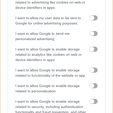
related to advertising like cookies on web or
már elsőre éreztem, hogy itt minden más lesz. A
device identifiers in apps.
szakember úgy kezelte a helyzetet, ahogy arról
I want to allow my user data to be sent to
álmodni sem mertem. Mivel máshogy
Google for online advertising purposes.
foglalkoztak velem, így az én hozzáállásom is
I want to allow Google to send me
megváltozott.
personalized advertising.
Bár azért kicsit szkeptikusan mentem oda, mert
I want to allow Google to enable storage
related to analytics like cookies on web or
féltem, hogy mi vár rám megint. De itt
device identifiers in apps.
ténylegesen érdekelte őket a női lélek, nem úgy
I want to allow Google to enable storage
beszéltek velem, mint a sokadik nő, aki várandós
related to functionality of the website or app.
akar lenni. Ilyenkor nagyon sokszor megkapják a
I want to allow Google to enable storage
nők, hogy túl kell lépni egy-egy sikertelen
related to personalization.
próbálkozáson, és csak előre kell tekinteni.
I want to allow Google to enable storage
Bármennyire mondják, hogy el kell engedni, ha
related to security, including authentication
functionality and fraud prevention, and other