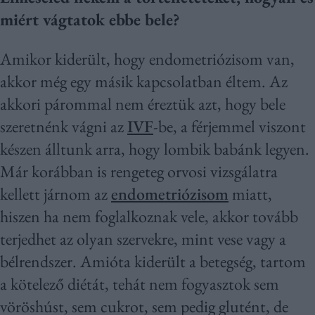
miért vágtatok ebbe bele?
Amikor kiderült, hogy endometriózisom van,
akkor még egy másik kapcsolatban éltem. Az
akkori párommal nem éreztük azt, hogy bele
szeretnénk vágni az
IVF
-be, a férjemmel viszont
készen álltunk arra, hogy lombik babánk legyen.
Már korábban is rengeteg orvosi vizsgálatra
kellett járnom az
endometriózisom
miatt,
hiszen ha nem foglalkoznak vele, akkor tovább
terjedhet az olyan szervekre, mint vese vagy a
bélrendszer. Amióta kiderült a betegség, tartom
a kötelező diétát, tehát nem fogyasztok sem
vöröshúst, sem cukrot, sem pedig glutént, de