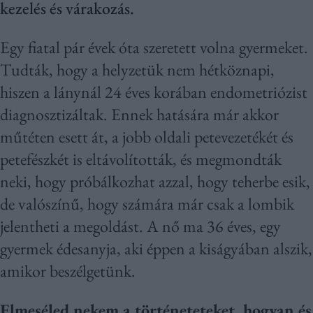
kezelés és várakozás.
Egy fiatal pár évek óta szeretett volna gyermeket.
Tudták, hogy a helyzetük nem hétköznapi,
hiszen a lánynál 24 éves korában endometriózist
diagnosztizáltak. Ennek hatására már akkor
műtéten esett át, a jobb oldali petevezetékét és
petefészkét is eltávolították, és megmondták
neki, hogy próbálkozhat azzal, hogy teherbe esik,
de valószínű, hogy számára már csak a lombik
jelentheti a megoldást. A nő ma 36 éves, egy
gyermek édesanyja, aki éppen a kiságyában alszik,
amikor beszélgetünk.
Elmeséled nekem a történeteteket, hogyan és