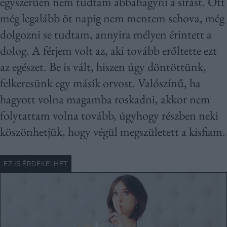
egyszerűen nem tudtam abbahagyni a sírást. Ott
még legalább öt napig nem mentem sehova, még
dolgozni se tudtam, annyira mélyen érintett a
dolog. A férjem volt az, aki tovább erőltette ezt
az egészet. Be is vált, hiszen úgy döntöttünk,
felkeresünk egy másik orvost. Valószínű, ha
hagyott volna magamba roskadni, akkor nem
folytattam volna tovább, úgyhogy részben neki
köszönhetjük, hogy végül megszületett a kisfiam.