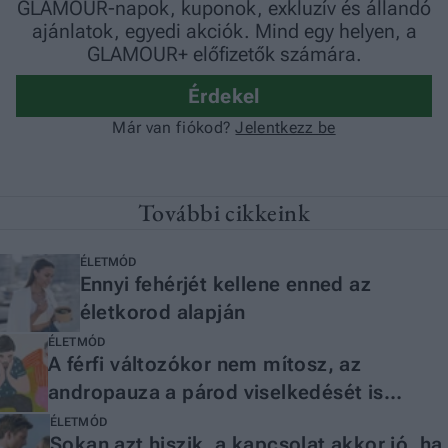
További cikkeink
ÉLETMÓD
Ennyi fehérjét kellene enned az
életkorod alapján
ÉLETMÓD
A férfi változókor nem mítosz, az
andropauza a párod viselkedését is
megváltoztathatja
ÉLETMÓD
Sokan azt hiszik, a kapcsolat akkor jó, ha