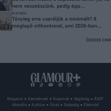
nem veszekszünk, pedig épp
ellenkezőleg
ÉLETMÓD
Tényleg erre cseréljük a minimált? 8
meglepő otthontrend, ami 2026-ban
mindent visz
ÖSSZES CIKK
Magazin
Események
Kuponok
Segítség
ÁSZF
Aktuális
Kultúra
Divat
Szépség
Életmód