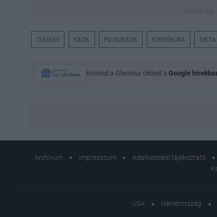
TÚLSÚLY
KILOK
PLUSZKILOK
FOGYÓKÚRA
DIÉTA
Kövesd a Glamour cikkeit a
Google hírekbe
Archívum
Impresszum
Adatkezelési tájékoztató
K
USA
Németország