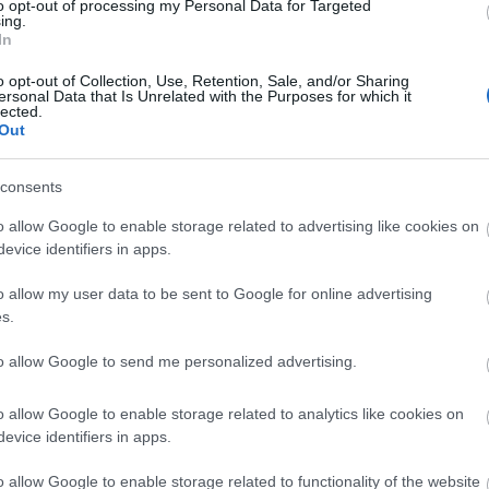
to opt-out of processing my Personal Data for Targeted
ing.
In
érdezésével online kutatást végzett,
k a nagy karácsonyi evés-ivás során és
o opt-out of Collection, Use, Retention, Sale, and/or Sharing
ersonal Data that Is Unrelated with the Purposes for which it
elszedett kilók.
lected.
Out
consents
o allow Google to enable storage related to advertising like cookies on
evice identifiers in apps.
o allow my user data to be sent to Google for online advertising
s.
to allow Google to send me personalized advertising.
o allow Google to enable storage related to analytics like cookies on
evice identifiers in apps.
o allow Google to enable storage related to functionality of the website