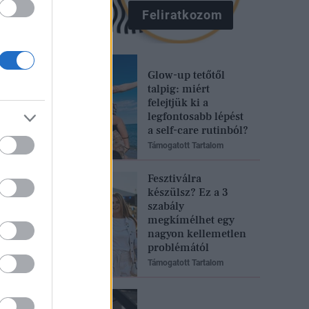
Feliratkozom
Glow-up tetőtől
talpig: miért
felejtjük ki a
legfontosabb lépést
a self-care rutinból?
Támogatott Tartalom
Fesztiválra
készülsz? Ez a 3
szabály
megkímélhet egy
nagyon kellemetlen
problémától
Támogatott Tartalom