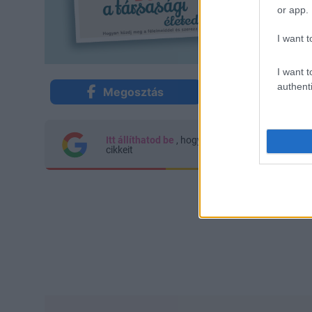
or app.
I want t
I want t
authenti
Megosztás
Küldés Mes
Itt állíthatod be
, hogy a Google keresőben kön
cikkeit