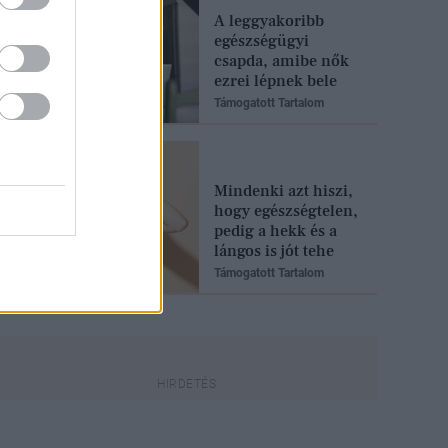
A leggyakoribb
egészségügyi
csapda, amibe nők
ezrei lépnek bele
Támogatott Tartalom
Mindenki azt hiszi,
hogy egészségtelen,
pedig a hekk és a
lángos is jót tehe
Támogatott Tartalom