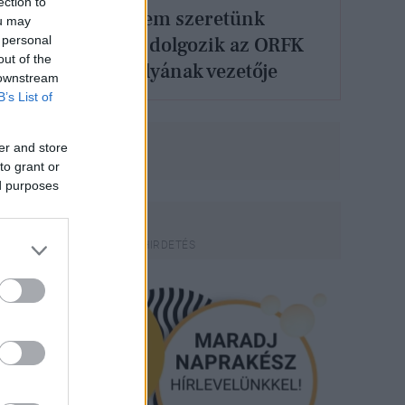
ection to
„Egyszerűen nem szeretünk
ou may
 personal
veszíteni” - Így dolgozik az ORFK
out of the
Felderítő Osztályának vezetője
 downstream
B’s List of
er and store
to grant or
ed purposes