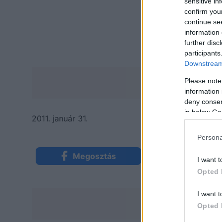
sensitive in
confirm you
continue se
information 
further disc
participants
Downstream 
Please note
information 
deny consent
in below Go
2011. január 31.
Persona
Megosztás
Küldés Mess
I want t
Opted 
I want t
Opted 