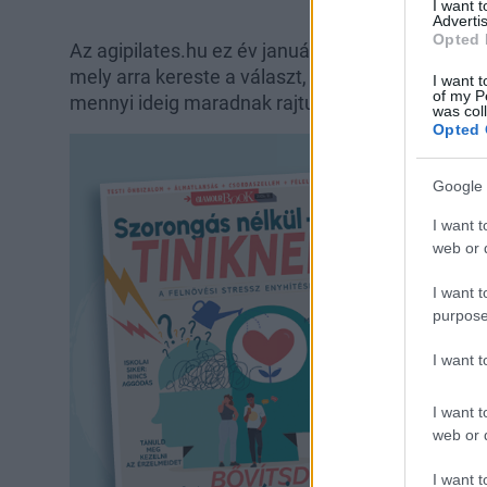
I want 
Advertis
Opted 
Az agipilates.hu ez év januárjában ezer nő megk
mely arra kereste a választ, hogy mennyit hízun
I want t
of my P
mennyi ideig maradnak rajtunk az ünnepek alatt f
was col
Opted 
Google 
I want t
web or d
I want t
purpose
I want 
I want t
web or d
I want t