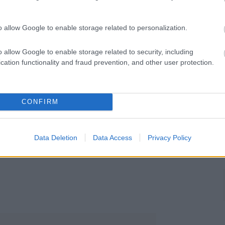
o allow Google to enable storage related to personalization.
o allow Google to enable storage related to security, including
cation functionality and fraud prevention, and other user protection.
sengeren
Pinterest
nyebben megtaláld a glamour.hu
CONFIRM
Data Deletion
Data Access
Privacy Policy