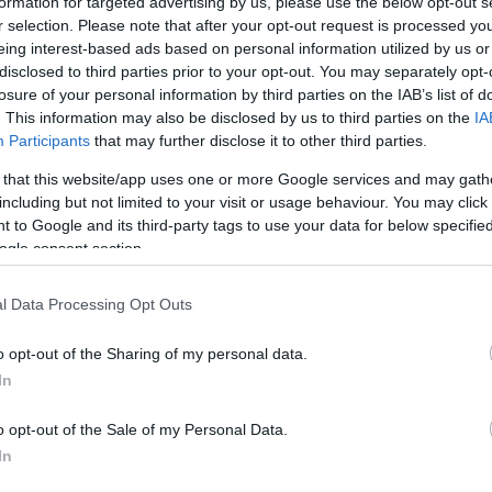
formation for targeted advertising by us, please use the below opt-out s
r selection. Please note that after your opt-out request is processed y
eing interest-based ads based on personal information utilized by us or
disclosed to third parties prior to your opt-out. You may separately opt-
losure of your personal information by third parties on the IAB’s list of
. This information may also be disclosed by us to third parties on the
IA
Participants
that may further disclose it to other third parties.
 that this website/app uses one or more Google services and may gath
including but not limited to your visit or usage behaviour. You may click 
 to Google and its third-party tags to use your data for below specifi
ogle consent section.
l Data Processing Opt Outs
engeren
Pinterest
o opt-out of the Sharing of my personal data.
In
o opt-out of the Sale of my Personal Data.
In