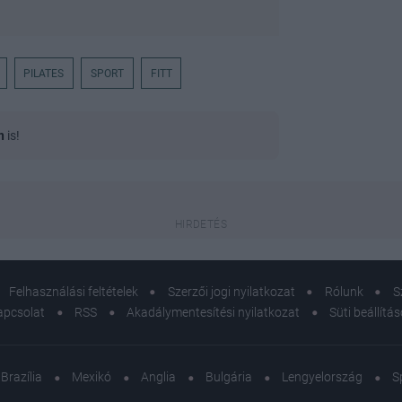
PILATES
SPORT
FITT
n
is!
Felhasználási feltételek
Szerzői jogi nyilatkozat
Rólunk
S
apcsolat
RSS
Akadálymentesítési nyilatkozat
Süti beállítá
Brazília
Mexikó
Anglia
Bulgária
Lengyelország
S