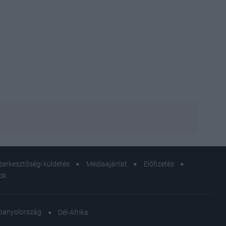
zerkesztőségi küldetés
Médiaajánlat
Előfizetés
sok
panyolország
Dél-Afrika