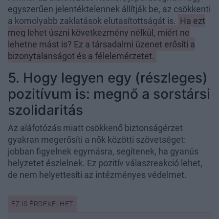
egyszerűen jelentéktelennek állítják be, az csökkenti
a komolyabb zaklatások elutasítottságát is.
Ha ezt
meg lehet úszni következmény nélkül, miért ne
lehetne mást is? Ez a társadalmi üzenet erősíti a
bizonytalanságot és a félelemérzetet.
5. Hogy legyen egy (részleges)
pozitívum is: megnő a sorstársi
szolidaritás
Az aláfotózás miatt csökkenő biztonságérzet
gyakran megerősíti a nők közötti szövetséget:
jobban figyelnek egymásra, segítenek, ha gyanús
helyzetet észlelnek. Ez pozitív válaszreakció lehet,
de nem helyettesíti az intézményes védelmet.