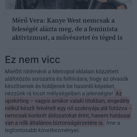
Mérő Vera: Kanye West nemcsak a
feleségét alázta meg, de a feminista
aktivizmust, a művészetet és téged is
Ez nem vicc
Mielőtt rátérnénk a Metropol oldalain közzétett
aláfotózós sorozatra és felhívásra, hogy az olvasók
készítsenek és küldjenek be hasonló képeket,
nézzünk rá kicsit mélységeiben a jelenségre!
Az
upskirting – vagyis amikor valaki titokban, engedély
nélkül készít felvételt egy nő szoknyája alá fotózva –
nemcsak konkrét áldozatokat érint, hanem hatással
van a nők általános biztonságérzetére is.
Íme a
legfontosabb következményei: