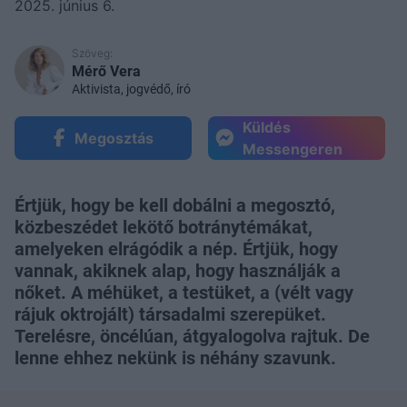
2025. június 6.
Szöveg:
Mérő Vera
Aktivista, jogvédő, író
Küldés
Megosztás
Messengeren
Értjük, hogy be kell dobálni a megosztó,
közbeszédet lekötő botránytémákat,
amelyeken elrágódik a nép. Értjük, hogy
vannak, akiknek alap, hogy használják a
nőket. A méhüket, a testüket, a (vélt vagy
rájuk oktrojált) társadalmi szerepüket.
Terelésre, öncélúan, átgyalogolva rajtuk. De
lenne ehhez nekünk is néhány szavunk.