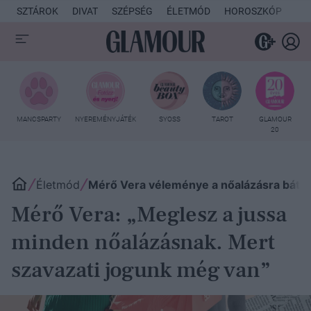
SZTÁROK
DIVAT
SZÉPSÉG
ÉLETMÓD
HOROSZKÓP
KU
MANCSPARTY
NYEREMÉNYJÁTÉK
SYOSS
TAROT
GLAMOUR
20
Életmód
Mérő Vera véleménye a nőalázásra bátor
Mérő Vera: „Meglesz a jussa
minden nőalázásnak. Mert
szavazati jogunk még van”