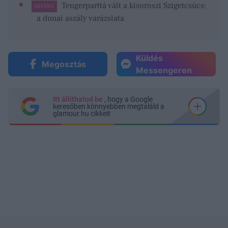
Tengerparttá vált a kisoroszi Szigetcsúcs:
DÍVÁNY
a dunai aszály varázslata
Küldés
Megosztás
Messengeren
Itt állíthatod be
, hogy a Google
keresőben könnyebben megtaláld a
glamour.hu cikkeit