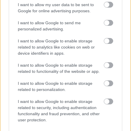
I want to allow my user data to be sent to
Fotózza le, küldje be!
Google for online advertising purposes.
I want to allow Google to send me
– írják, miközben még el sem halkult a "Motherless"-
personalized advertising.
ügy, amelyről azt kell tudni, hogy egy darkwebes
oldalon pont ilyen, utcán lőtt fotókat manipulálva,
I want to allow Google to enable storage
arctalan vademberek perverz, gyilkos szándékokkal,
related to analytics like cookies on web or
mit sem sejtő, köztereinket gyanútlanul használó
device identifiers in apps.
lányok kínhaláláról fantáziálnak.
I want to allow Google to enable storage
related to functionality of the website or app.
„Fotózza le, küldje be!"
– írják, miközben minden
ötödik magyar nő és lány szenvedett már el
I want to allow Google to enable storage
szexuális erőszakot
, élte át a testi autonómiája
related to personalization.
brutális, fizikai megsértését Magyarországon. És
szögezzük le: ez egy életen át elkíséri őket.
I want to allow Google to enable storage
related to security, including authentication
„Fotózza le, küldje be!"
– írják, miközben szinte nincs
functionality and fraud prevention, and other
olyan magyar nő, aki 13 éves koráig ne tapasztalta
user protection.
volna meg, milyen az utcai szexuális zaklatás, a