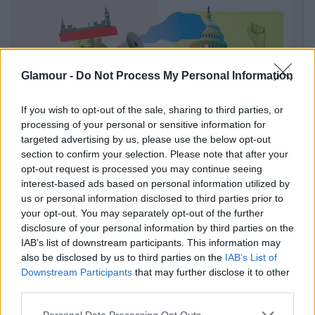
Glamour -
Do Not Process My Personal Information
If you wish to opt-out of the sale, sharing to third parties, or
processing of your personal or sensitive information for
targeted advertising by us, please use the below opt-out
section to confirm your selection. Please note that after your
opt-out request is processed you may continue seeing
Mérő Vera: Mindegy, milyen színű az
interest-based ads based on personal information utilized by
aktuális hatalom, attól lesz legitim,
us or personal information disclosed to third parties prior to
your opt-out. You may separately opt-out of the further
hogy egy kicsit mindenki elégedetlen
disclosure of your personal information by third parties on the
vele
IAB’s list of downstream participants. This information may
also be disclosed by us to third parties on the
IAB’s List of
Downstream Participants
that may further disclose it to other
Összefoglalva: az aláfotózás nemcsak egy “apró
third parties.
kellemetlenség”, hanem részét képezi annak a
Please note that this website/app uses one or more Google
Personal Data Processing Opt Outs