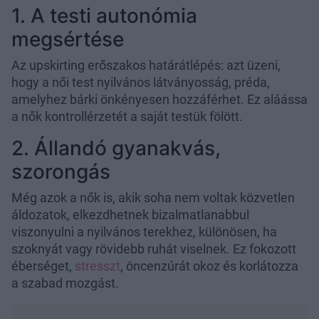
1. A testi autonómia
megsértése
Az upskirting erőszakos határátlépés: azt üzeni,
hogy a női test nyilvános látványosság, préda,
amelyhez bárki önkényesen hozzáférhet. Ez aláássa
a nők kontrollérzetét a saját testük fölött.
2. Állandó gyanakvás,
szorongás
Még azok a nők is, akik soha nem voltak közvetlen
áldozatok, elkezdhetnek bizalmatlanabbul
viszonyulni a nyilvános terekhez, különösen, ha
szoknyát vagy rövidebb ruhát viselnek. Ez fokozott
éberséget,
stresszt
, öncenzúrát okoz és korlátozza
a szabad mozgást.