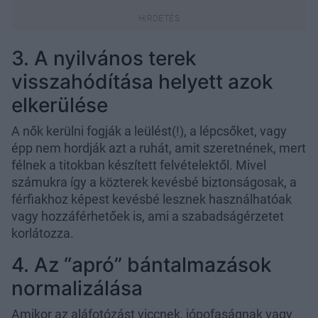
3. A nyilvános terek
visszahódítása helyett azok
elkerülése
A nők kerülni fogják a leülést(!), a lépcsőket, vagy
épp nem hordják azt a ruhát, amit szeretnének, mert
félnek a titokban készített felvételektől. Mivel
számukra így a közterek kevésbé biztonságosak, a
férfiakhoz képest kevésbé lesznek használhatóak
vagy hozzáférhetőek is, ami a szabadságérzetet
korlátozza.
4. Az “apró” bántalmazások
normalizálása
Amikor az aláfotózást viccnek, jópofaságnak vagy