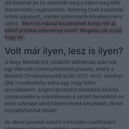
alá fotóztak be és osztották meg a képet meg több
(konzervatív) orgánumban. Nemrég Cseh Katalinnal
tették ugyanezt, minden különösebb következmény
nélkül.
Mert mi mással kezdenének ki egy nőt az
eltérő politikai véleménye miatt? Megalázzák azzal,
hogy nő.
Volt már ilyen, lesz is ilyen?
A Nagy Blankát érő, vérlázító aláfotózás után volt
egy ellenzéki törvénymódosító javaslat, amely a
Büntető Törvénykönyvről szóló 2012. évi C. törvényt
(Btk.) módosította volna úgy, hogy külön
tényállásként, szigorú büntetési tételekkel kívánta
szankcionálni a szándékosan a sértett becsületét és
intim szféráját sértő képfelvételek készítését, illetve
hozzáférhetővé tételét.
Az akkori javaslat szerint a becsület csorbítására
alkalmas szexuális tartalmú, vagy egyéb okból