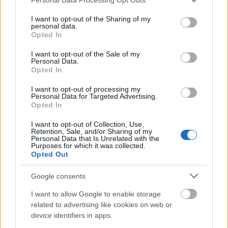
társadalmi dinamikának is, amely szűkíti a nők
services and may gather and store information including but
szabadságát és mozgásterét, és amelyben
not limited to your visit or usage behaviour. You may click to
I want to opt-out of the Sharing of my
folyamatosan mérlegelniük kell:
personal data.
grant or deny consent to Google and its third-party tags to
Opted In
use your data for below specified purposes in below Google
consent section.
I want to opt-out of the Sale of my
Mi véd meg jobban: ha észrevétlen
Personal Data.
Opted In
maradok, vagy ha látható leszek?
I want to opt-out of processing my
Personal Data for Targeted Advertising.
Opted In
Miközben az egész végtelenül megalázó, gyáva és
aljas megsértése nemcsak a konkrét áldozatok,
I want to opt-out of Collection, Use,
Retention, Sale, and/or Sharing of my
hanem minden nő méltóságának is.
Personal Data that Is Unrelated with the
Purposes for which it was collected.
Adóforintokból végzett
Opted Out
nőalázás
Google consents
I want to allow Google to enable storage
Erre a fent leírt cselekményre hívja fel olvasóit a
related to advertising like cookies on web or
Metropol:
device identifiers in apps.