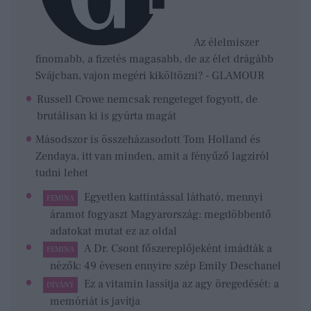
Az élelmiszer
finomabb, a fizetés magasabb, de az élet drágább
Svájcban, vajon megéri kiköltözni? - GLAMOUR
Russell Crowe nemcsak rengeteget fogyott, de
brutálisan ki is gyúrta magát
Másodszor is összeházasodott Tom Holland és
Zendaya, itt van minden, amit a fényűző lagziról
tudni lehet
Egyetlen kattintással látható, mennyi
FEMINA
áramot fogyaszt Magyarország: megdöbbentő
adatokat mutat ez az oldal
A Dr. Csont főszereplőjeként imádták a
FEMINA
nézők: 49 évesen ennyire szép Emily Deschanel
Ez a vitamin lassítja az agy öregedését: a
DÍVÁNY
memóriát is javítja