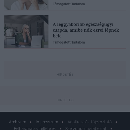
Támogatott Tartalom
A leggyakoribb egészségügyi
csapda, amibe nők ezrei lépnek
bele
Támogatott Tartalom
Archívum
Impresszum
Adatkezelési tájékoztató
Felhasználási feltételek
Szerzői jogi nyilatkozat