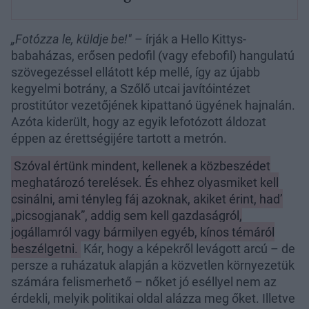
„Fotózza le, küldje be!"
– írják a Hello Kittys-
babaházas, erősen pedofil (vagy efebofil) hangulatú
szövegezéssel ellátott kép mellé, így az újabb
kegyelmi botrány, a Szőlő utcai javítóintézet
prostitútor vezetőjének kipattanó ügyének hajnalán.
Azóta kiderült, hogy az egyik lefotózott áldozat
éppen az érettségijére tartott a metrón.
Szóval értünk mindent, kellenek a közbeszédet
meghatározó terelések. És ehhez olyasmiket kell
csinálni, ami tényleg fáj azoknak, akiket érint, had’
„picsogjanak”, addig sem kell gazdaságról,
jogállamról vagy bármilyen egyéb, kínos témáról
beszélgetni.
Kár, hogy a képekről levágott arcú – de
persze a ruházatuk alapján a közvetlen környezetük
számára felismerhető – nőket jó eséllyel nem az
érdekli, melyik politikai oldal alázza meg őket. Illetve