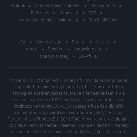
Rólunk
Szerkesztőségi küldetés
Médiaajánlat
Előfizetés
Kapcsolat
RSS
Akadálymentesítési nyilatkozat
Süti beállítások
USA
Németország
Brazília
Mexikó
Anglia
Bulgária
Lengyelország
Spanyolország
Dél-Afrika
© glamour.hu © IndaNext Hungary Kft. Az oldalak tartalmával
kapcsolatban minden jog fenntartva, beleértve a tartalom
szöveg- és adatbányászat céljára való felhasználását is – a
szerzői jogról szóló 1999. évi LXXVI. törvény rendelkezései
értelmében a törvény 35/A. § (1) paragrafusa és a digitális
szolgáltatások piacairól szóló európai irányelv (Az Európai
Parlament és a Tanács (EU) 2019/790 Irányelve) 4. cikke alapján!
Az oldalak, azok tartalma - ideértve különösen, de nem kizárólag
az azokon közzétett szövegeket, grafikákat, képeket, fotókat,