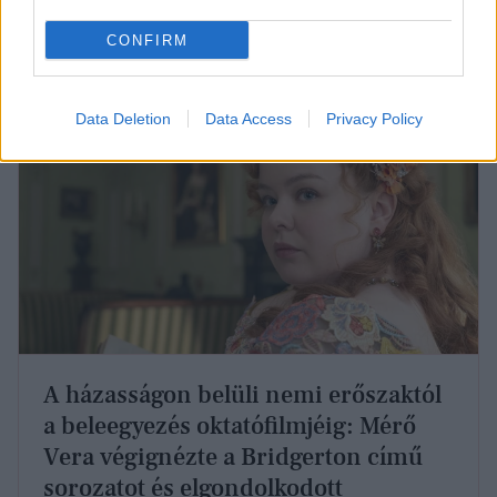
catcalling,
a
kőművesfütty
, a
szia cica, van gazdád?
CONFIRM
Data Deletion
Data Access
Privacy Policy
A házasságon belüli nemi erőszaktól
a beleegyezés oktatófilmjéig: Mérő
Vera végignézte a Bridgerton című
sorozatot és elgondolkodott