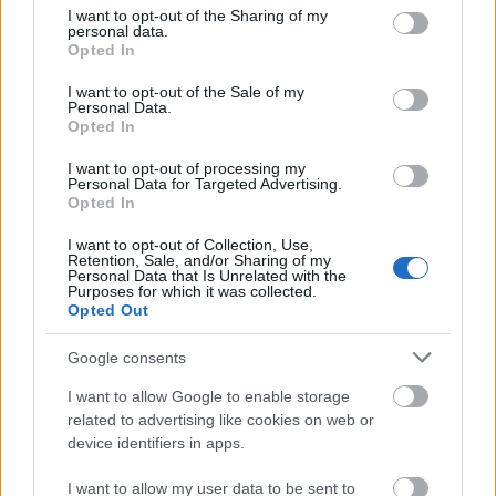
not limited to your visit or usage behaviour. You may click to
I want to opt-out of the Sharing of my
personal data.
grant or deny consent to Google and its third-party tags to
Opted In
use your data for below specified purposes in below Google
consent section.
I want to opt-out of the Sale of my
Personal Data.
Opted In
„Namaste” –
I want to opt-out of processing my
Personal Data for Targeted Advertising.
Minden jógagyakorlást így zárunk, de
Opted In
lehet, hogy nem kéne?
I want to opt-out of Collection, Use,
Retention, Sale, and/or Sharing of my
Personal Data that Is Unrelated with the
Purposes for which it was collected.
Hárítás
Opted Out
Google consents
Mivel a bully nem engedi magát kérdőre vonni,
I want to allow Google to enable storage
nagyon összeszedetten kell őt szembesíteni. Nem
related to advertising like cookies on web or
szükséges lesüllyedni az ő szintjére, megtanulni
device identifiers in apps.
hangosabbnak lenni vagy nagyobbat mondani.
I want to allow my user data to be sent to