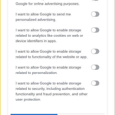
Ezek az emberek rutinosak abban, amit
Google for online advertising purposes.
csinálnak, hiszen gyerekkoruktól kezdve ezekkel a
I want to allow Google to send me
personalized advertising.
taktikákkal élnek. Számukra nincs is más
valóság, hiszen nem először csinálják: mindenkit
I want to allow Google to enable storage
related to analytics like cookies on web or
így kezelnek, nem csak bennünket.
device identifiers in apps.
„
Az asszertív kommunikációban fontos szerepe
I want to allow Google to enable storage
related to functionality of the website or app.
van az időkérésnek. Ha egy adott helyzetben
hirtelen ér egy támadás bennünket, akkor igenis
I want to allow Google to enable storage
related to personalization.
kereshetünk alkalmasabb szituációt, és
I want to allow Google to enable storage
összeszedett gondolatokkal is visszatérhetünk rá.
related to security, including authentication
Konkrét helyzeteket mondjunk az illetőnek, és
functionality and fraud prevention, and other
user protection.
írjuk le, hogy mely viselkedése volt
elfogadhatatlan.
”