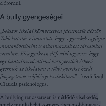
előfordul.
A bully gyengeségei
„
Sokszor iskolai környezetben jelentkezik először.
Több kutatás rámutatott, hogy a gyerekek egyfajta
mintakövetésként is alkalmazzák ezt társaikkal
szemben. Elég gyakran előfordul ugyanis, hogy
egy bántalmazó otthoni környezetből érkező
gyermek az iskolában a többi gyereket kezdi
fenyegetni és erőfölényt kialakítani
” - kezdi Szajli
Claudia pszichológus.
A bullying rendszeresen ismétlődő viselkedés,
amely munkahelyi környezetben mobbinggá is