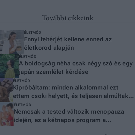
További cikkeink
ÉLETMÓD
Ennyi fehérjét kellene enned az
életkorod alapján
ÉLETMÓD
A boldogság néha csak négy szó és egy
japán szemlélet kérdése
ÉLETMÓD
Kipróbáltam: minden alkalommal ezt
ettem csoki helyett, és teljesen elmúltak a
nassolási rohamaim
ÉLETMÓD
Nemcsak a tested változik menopauza
idején, ez a kétnapos program a
lelkednek is segíthet