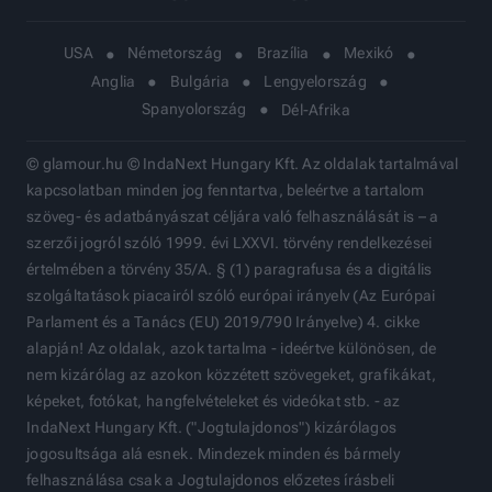
USA
Németország
Brazília
Mexikó
Anglia
Bulgária
Lengyelország
Spanyolország
Dél-Afrika
© glamour.hu © IndaNext Hungary Kft. Az oldalak tartalmával
kapcsolatban minden jog fenntartva, beleértve a tartalom
szöveg- és adatbányászat céljára való felhasználását is – a
szerzői jogról szóló 1999. évi LXXVI. törvény rendelkezései
értelmében a törvény 35/A. § (1) paragrafusa és a digitális
szolgáltatások piacairól szóló európai irányelv (Az Európai
Parlament és a Tanács (EU) 2019/790 Irányelve) 4. cikke
alapján! Az oldalak, azok tartalma - ideértve különösen, de
nem kizárólag az azokon közzétett szövegeket, grafikákat,
képeket, fotókat, hangfelvételeket és videókat stb. - az
IndaNext Hungary Kft. ("Jogtulajdonos") kizárólagos
jogosultsága alá esnek. Mindezek minden és bármely
felhasználása csak a Jogtulajdonos előzetes írásbeli