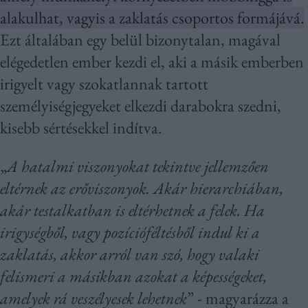
alakulhat, vagyis a zaklatás csoportos formájává.
Ezt általában egy belül bizonytalan, magával
elégedetlen ember kezdi el, aki a másik emberben
irigyelt vagy szokatlannak tartott
személyiségjegyeket elkezdi darabokra szedni,
kisebb sértésekkel indítva.
„
A hatalmi viszonyokat tekintve jellemzően
eltérnek az erőviszonyok. Akár hierarchiában,
akár testalkatban is eltérhetnek a felek. Ha
irigységből, vagy pozícióféltésből indul ki a
zaklatás, akkor arról van szó, hogy valaki
felismeri a másikban azokat a képességeket,
amelyek rá veszélyesek lehetnek
” - magyarázza a