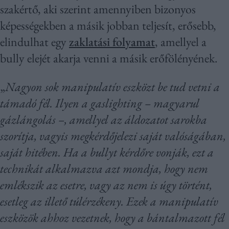
szakértő, aki szerint amennyiben bizonyos
képességekben a másik jobban teljesít, erősebb,
elindulhat egy
zaklatási folyamat
, amellyel a
bully elejét akarja venni a másik erőfölényének.
„
Nagyon sok manipulatív eszközt be tud vetni a
támadó fél. Ilyen a gaslighting – magyarul
gázlángolás –, amellyel az áldozatot sarokba
szorítja, vagyis megkérdőjelezi saját valóságában,
saját hitében. Ha a bullyt kérdőre vonják, ezt a
technikát alkalmazva azt mondja, hogy nem
emlékszik az esetre, vagy az nem is úgy történt,
esetleg az illető túlérzékeny. Ezek a manipulatív
eszközök ahhoz vezetnek, hogy a bántalmazott fél