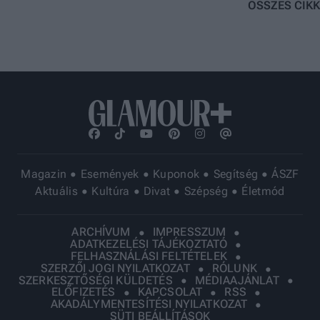
ÖSSZES CIKK
Magazin
Események
Kuponok
Segítség
ÁSZF
Aktuális
Kultúra
Divat
Szépség
Életmód
ARCHÍVUM
IMPRESSZUM
ADATKEZELÉSI TÁJÉKOZTATÓ
FELHASZNÁLÁSI FELTÉTELEK
SZERZŐI JOGI NYILATKOZAT
RÓLUNK
SZERKESZTŐSÉGI KÜLDETÉS
MÉDIAAJÁNLAT
ELŐFIZETÉS
KAPCSOLAT
RSS
AKADÁLYMENTESÍTÉSI NYILATKOZAT
SÜTI BEÁLLÍTÁSOK