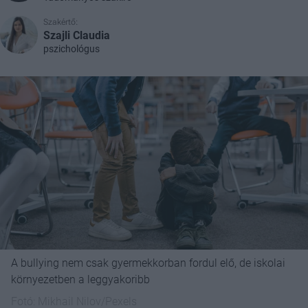
Szakértő:
Szajli Claudia
pszichológus
A bullying nem csak gyermekkorban fordul elő, de iskolai
környezetben a leggyakoribb
Fotó:
Mikhail Nilov/Pexels