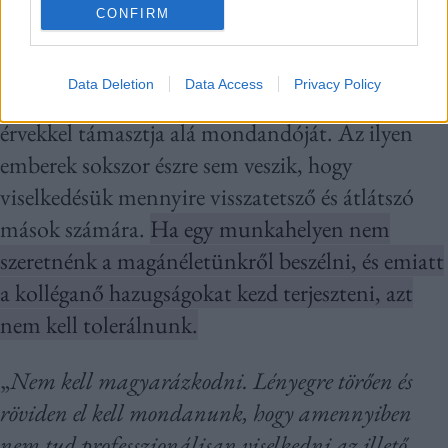
CONFIRM
Attól, hogy valaki nagyhangú, nem kell
tolerálnunk a viselkedését. Nem az nyer, aki
Data Deletion
Data Access
Privacy Policy
hangosabban nyilvánul meg, hanem az, aki
érvekkel támasztja alá mondandóját. Az ilyen
emberek sokszor észre sem veszik, hogy
viselkedésük mennyire visszatetsző és átlátszó
mások számára.
Ha egy munkahelyen nem
szeretnénk a magánéletünkről beszélni, és emiatt
a kolléganő hazugságokat kezd terjeszteni, azt
nem kell tolerálnunk.
„
Nem kell magyarázkodni. Lényegre törően és
röviden el kell mondanunk, hogy amennyiben
nem tud professzionálisan viselkedni az illető,