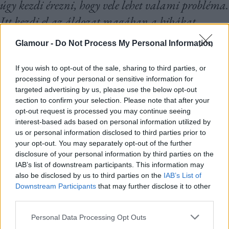
úgy kezdi érezni, hogy vele lehet valami probléma.
Itt kezdi el az áldozat magában a hibákat
keresni, ami pontosan a bully célja
.”
Glamour -
Do Not Process My Personal Information
If you wish to opt-out of the sale, sharing to third parties, or
processing of your personal or sensitive information for
targeted advertising by us, please use the below opt-out
section to confirm your selection. Please note that after your
opt-out request is processed you may continue seeing
interest-based ads based on personal information utilized by
us or personal information disclosed to third parties prior to
your opt-out. You may separately opt-out of the further
disclosure of your personal information by third parties on the
IAB’s list of downstream participants. This information may
also be disclosed by us to third parties on the
IAB’s List of
Downstream Participants
that may further disclose it to other
third parties.
Please note that this website/app uses one or more Google
Personal Data Processing Opt Outs
services and may gather and store information including but