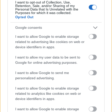
I want to opt-out of Collection, Use,
csak a sajátodba láthatsz bele igazán. Ne azt
Retention, Sale, and/or Sharing of my
Personal Data that Is Unrelated with the
nézegesd, hogy a közösségi média felületein kik
Purposes for which it was collected.
Opted Out
milyen boldognak tűnnek, hanem koncentrálj
magadra. Rendkívül ritka, hogy a veszekedésükről
Google consents
és a kapcsolatuk megromlásáról töltsenek fel
képeket az emberek, nemde? Ne feledd, egy
I want to allow Google to enable storage
kapcsolat sem tökéletes, mások számára pedig
related to advertising like cookies on web or
device identifiers in apps.
nem a teljes kép látszik. Fontos, hogy a családi és
baráti kapcsolataidat is egyensúlyban, összhangban
I want to allow my user data to be sent to
tartsd - ez a biztos alap szükséges ahhoz, hogy a
Google for online advertising purposes.
szerelmet is megtaláld. És, ha már hasonlítgatásnál
tartunk, a legrosszabb, amit magaddal tehetsz, ha a
I want to allow Google to send me
párod előző barátnőihez hasonlítod magad, ha
personalized advertising.
egyáltalán foglalkozol velük. Ugyanez érvényes a te
I want to allow Google to enable storage
korábbi párjaidra is, ne próbáld összehasonlítani a
related to analytics like cookies on web or
jelenlegit egy múltbélivel, mert azzal csak tönkre
device identifiers in apps.
tehetsz mindent.
I want to allow Google to enable storage
Szerelem és vágy hosszú távon? Lehetséges!