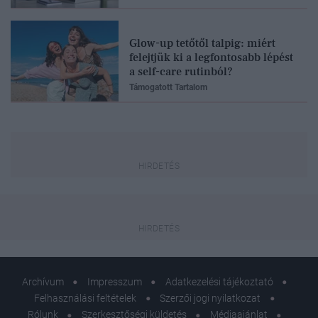
Glow-up tetőtől talpig: miért
felejtjük ki a legfontosabb lépést
a self-care rutinból?
Támogatott Tartalom
Archívum
Impresszum
Adatkezelési tájékoztató
Felhasználási feltételek
Szerzői jogi nyilatkozat
Rólunk
Szerkesztőségi küldetés
Médiaajánlat