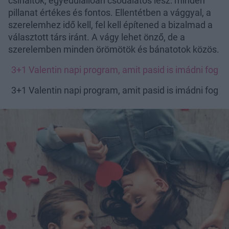
csináltok, egyedülállóan csodálatos lesz: minden
pillanat értékes és fontos. Ellentétben a vággyal, a
szerelemhez idő kell, fel kell építened a bizalmad a
választott társ iránt. A vágy lehet önző, de a
szerelemben minden örömötök és bánatotok közös.
3+1 Valentin napi program, amit pasid is imádni fog
3+1 Valentin napi program, amit pasid is imádni fog