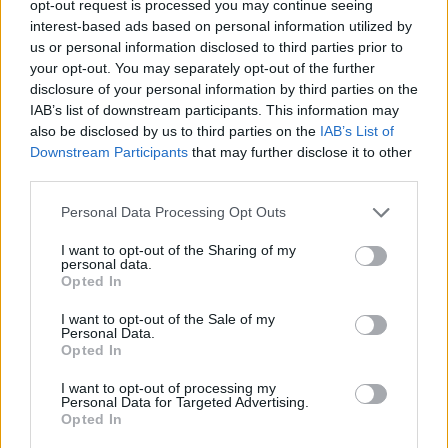
opt-out request is processed you may continue seeing
3+1 meglepő jel, hogy a párod megcsal
interest-based ads based on personal information utilized by
us or personal information disclosed to third parties prior to
your opt-out. You may separately opt-out of the further
disclosure of your personal information by third parties on the
IAB’s list of downstream participants. This information may
also be disclosed by us to third parties on the
IAB’s List of
Downstream Participants
that may further disclose it to other
third parties.
Please note that this website/app uses one or more Google
Personal Data Processing Opt Outs
services and may gather and store information including but
not limited to your visit or usage behaviour. You may click to
I want to opt-out of the Sharing of my
personal data.
grant or deny consent to Google and its third-party tags to
Opted In
use your data for below specified purposes in below Google
consent section.
I want to opt-out of the Sale of my
Personal Data.
Opted In
I want to opt-out of processing my
Personal Data for Targeted Advertising.
Opted In
Ne hasonlítgasd magad másokhoz
Ne feledd, minden kapcsolat más és más, te pedig