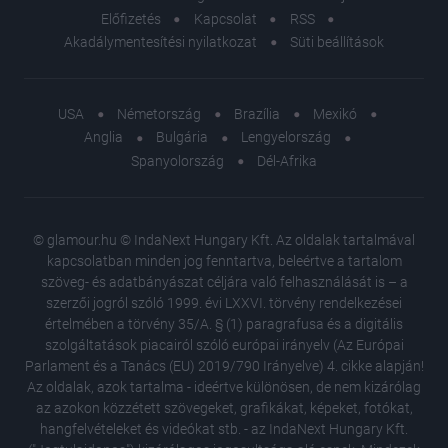
Előfizetés
Kapcsolat
RSS
Akadálymentesítési nyilatkozat
Süti beállítások
USA
Németország
Brazília
Mexikó
Anglia
Bulgária
Lengyelország
Spanyolország
Dél-Afrika
© glamour.hu © IndaNext Hungary Kft. Az oldalak tartalmával
kapcsolatban minden jog fenntartva, beleértve a tartalom
szöveg- és adatbányászat céljára való felhasználását is – a
szerzői jogról szóló 1999. évi LXXVI. törvény rendelkezései
értelmében a törvény 35/A. § (1) paragrafusa és a digitális
szolgáltatások piacairól szóló európai irányelv (Az Európai
Parlament és a Tanács (EU) 2019/790 Irányelve) 4. cikke alapján!
Az oldalak, azok tartalma - ideértve különösen, de nem kizárólag
az azokon közzétett szövegeket, grafikákat, képeket, fotókat,
hangfelvételeket és videókat stb. - az IndaNext Hungary Kft.