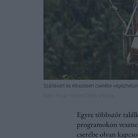
Szállásért és étkezésért cserébe végezhetün
Fotó:
Klaus Vedfelt/Getty Images
Egyre többször talál
programokon vesznek 
cserébe olyan kapcso