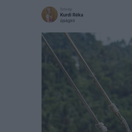
Szöveg:
Kurdi Réka
újságíró