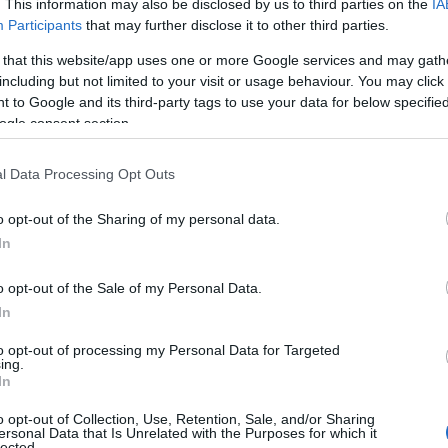
. This information may also be disclosed by us to third parties on the
IA
ztem magam mindig a leginkább önfeledten, önm
Participants
that may further disclose it to other third parties.
y külföldön élhessek.
 that this website/app uses one or more Google services and may gath
including but not limited to your visit or usage behaviour. You may click 
 to Google and its third-party tags to use your data for below specifi
re borítottam a korábbi életemet, és nem vártam t
ogle consent section.
méletemet, megértettem, hogy utána kell menne
mmal végre el mertem mondani a nővéremnek, ho
l Data Processing Opt Outs
ósíthatnám meg. Ő volt az aki több lehetőséget i
o opt-out of the Sharing of my personal data.
a
Worldpackers
szervezet, amin keresztül végül i
In
o opt-out of the Sale of my Personal Data.
 nagy vágyam, soha korábban még nem jártam kele
In
e az utóbbi években besokalltam a nyugati világ r
to opt-out of processing my Personal Data for Targeted
ságától is szóval vágytam ebből kiszakadni.
ing.
In
ilyen nyelvtudás vagy elég volt az angol?
o opt-out of Collection, Use, Retention, Sale, and/or Sharing
ersonal Data that Is Unrelated with the Purposes for which it
lected.