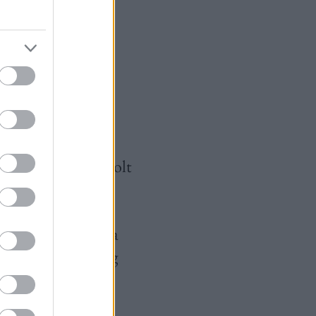
 a munkáltatókkal,
yelvvizsga nem
ultál.
mációkat a
olgok, ahogy le volt
erről készítsek
r csak rövid
tteim hátrahagyása
 egyedül oldjak meg