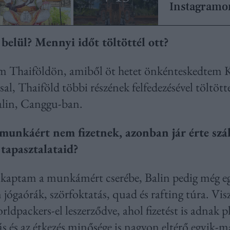
Instagramon
belül? Mennyi időt töltöttél ott?
m Thaiföldön, amiből öt hetet önkénteskedtem 
sal, Thaiföld többi részének felfedezésével töltö
alin, Canggu-ban.
unkáért nem fizetnek, azonban jár érte száll
tapasztalataid?
st kaptam a munkámért cserébe, Balin pedig még e
n jógaórák, szörfoktatás, quad és rafting túra. Vi
rldpackers-el leszerződve, ahol fizetést is adnak 
lás és az étkezés minősége is nagyon eltérő egyik-m