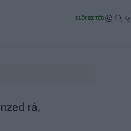
ELŐFIZETÉS
énzed rá,