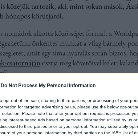
is közéjük tartozik, aki, mint sokan mások, Ázsi
b hónapos körútjáról.
is nomádok alkotta közösséget formált a Worldpac
 végezhetünk önkéntes munkát a világ bármely po
szegletét, amit egy sima nyaralás során biztos, h
k-csatornáján
osztja meg követőivel keleti kaland
ről.
-
Do Not Process My Personal Information
t, hogy önkénteskedj, és miért pont külföldre
to opt-out of the sale, sharing to third parties, or processing of your per
dom az utazásokat, nagyon szerencsés vagyok, és
formation for targeted advertising by us, please use the below opt-out s
r selection. Please note that after your opt-out request is processed y
 családom által, ugyanis Anyukám mindig szerett
eing interest-based ads based on personal information utilized by us or
letben bármi lehetséges. Bárhová eljuthatunk, és 
disclosed to third parties prior to your opt-out. You may separately opt-
losure of your personal information by third parties on the IAB’s list of
t adni nekünk. Ezek a családi utazások során, kis