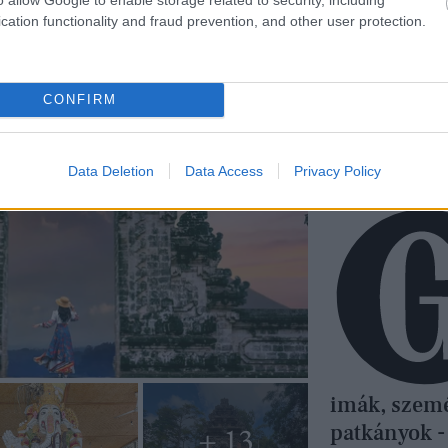
cation functionality and fraud prevention, and other user protection.
CONFIRM
Data Deletion
Data Access
Privacy Policy
imák, szem
patkányok - 
+ 13