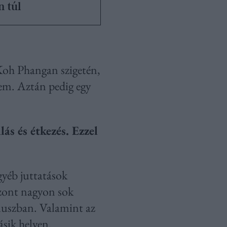
 túl
Koh Phangan szigetén,
ttem. Aztán pedig egy
ás és étkezés. Ezzel
gyéb juttatások
szont nagyon sok
pluszban. Valamint az
ásik helyen.