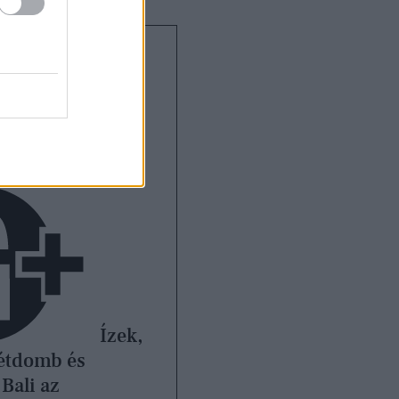
Ízek,
étdomb és
Bali az