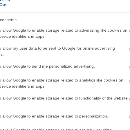
Out
algási szinten szükséges, hiszen a legtöbb helyen
ndégekkel így lehet csak kommunikálni viszont n
consents
o allow Google to enable storage related to advertising like cookies on
evice identifiers in apps.
nned félelmek és kétségek, amikor útnak ind
o allow my user data to be sent to Google for online advertising
s.
bennem, hogy nem találtam magyar nyelven infor
to allow Google to send me personalized advertising.
m tudtam megbízható-e, valóban úgy lesznek-e a d
tük. Aztán ez is adta végül a motivációmat, hogy 
o allow Google to enable storage related to analytics like cookies on
letve, amikor elindultam úgy terveztem, hogy má
evice identifiers in apps.
atérni a családomhoz/barátaimhoz, szóval a szere
o allow Google to enable storage related to functionality of the website
t, illetve ez volt az első alkalom, hogy teljesen
o allow Google to enable storage related to personalization.
o allow Google to enable storage related to security, including