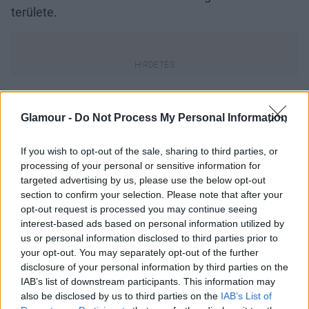
területe.
Tapasztalataid szerint a magyar nők mennyire
nyitottak a segítség kérésre, ha ilyen problémákkal
Glamour -
Do Not Process My Personal Information
küszködnek felnőttkorukban?
If you wish to opt-out of the sale, sharing to third parties, or
A női orgazmus számos tényező függvénye: felnőtt
processing of your personal or sensitive information for
korban az örömteli szexualitás legnagyobb gátja a
targeted advertising by us, please use the below opt-out
hüvelyi orgazmus elvárása. A nők – és párjuk –
section to confirm your selection. Please note that after your
opt-out request is processed you may continue seeing
gyakran csalódásként élik meg, ha a nő "csak" csiklói
interest-based ads based on personal information utilized by
orgazmussal rendelkezik. S mivel emiatt szorong,
us or personal information disclosed to third parties prior to
így a teljes együttlét elveszti örömszerző jellegét. Az
your opt-out. You may separately opt-out of the further
a nő, aki egyedül pár perc alatt képes eljutni a
disclosure of your personal information by third parties on the
csúcsra, de párjával akár egy óra alatt sem tud, azt
IAB’s list of downstream participants. This information may
félelmei, komplexusai, bizonytalansága,
also be disclosed by us to third parties on the
IAB’s List of