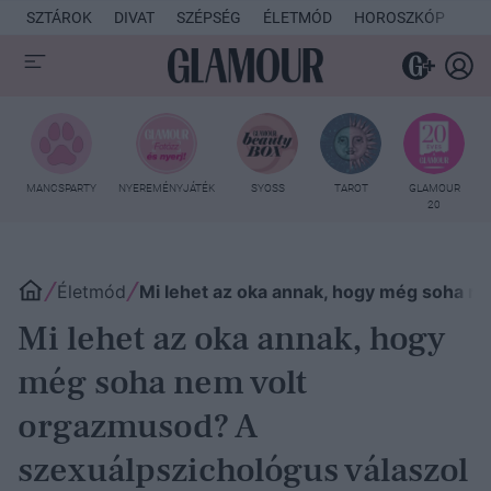
SZTÁROK
DIVAT
SZÉPSÉG
ÉLETMÓD
HOROSZKÓP
KU
MANCSPARTY
NYEREMÉNYJÁTÉK
SYOSS
TAROT
GLAMOUR
20
Életmód
Mi lehet az oka annak, hogy még soha n
Mi lehet az oka annak, hogy
még soha nem volt
orgazmusod? A
szexuálpszichológus válaszol