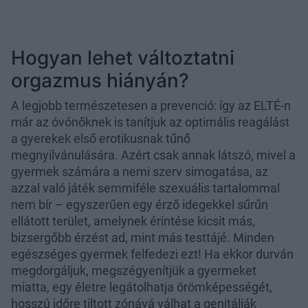
Hogyan lehet változtatni
orgazmus hiányán?
A legjobb természetesen a prevenció: így az ELTÉ-n
már az óvónőknek is tanítjuk az optimális reagálást
a gyerekek első erotikusnak tűnő
megnyilvánulására. Azért csak annak látszó, mivel a
gyermek számára a nemi szerv simogatása, az
azzal való játék semmiféle szexuális tartalommal
nem bír – egyszerűen egy érző idegekkel sűrűn
ellátott terület, amelynek érintése kicsit más,
bizsergőbb érzést ad, mint más testtájé. Minden
egészséges gyermek felfedezi ezt! Ha ekkor durván
megdorgáljuk, megszégyenítjük a gyermeket
miatta, egy életre legátolhatja örömképességét,
hosszú időre tiltott zónává válhat a genitáliák