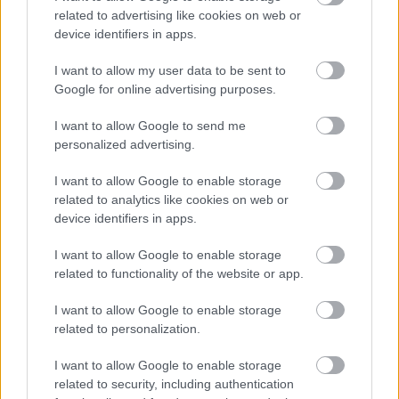
körülbelül olyan, mintha abból kreálnánk központi
related to advertising like cookies on web or
problémát, hogy a férfi a makkjával (ez a csikló
device identifiers in apps.
testen kívüli magocskája), vagy a pénisz törzsével
I want to allow my user data to be sent to
(ez a testen belüli területe a csiklónak) élvez el.
Google for online advertising purposes.
Akkor legmagasabb fokú a gyönyör, ha mindkét
területet izgatás, ingerlés éri! S a kérdésre
I want to allow Google to send me
válaszolva: nem, a nők egyszerűen "selejtesnek"
personalized advertising.
érzik magukat emiatt, titkolják, inkább megjátsszák,
hogy jó így nekik, s nem keresnek fel szakembert.
I want to allow Google to enable storage
De valójában nem is erre lenne szükségük, hanem
related to analytics like cookies on web or
device identifiers in apps.
tévhitektől mentes szexuális felvilágosításra és
szociális környezetre!
I want to allow Google to enable storage
related to functionality of the website or app.
Milyen módszerek vannak arra, hogy még
intenzívebb orgazmusa legyen egy nőnek?
I want to allow Google to enable storage
related to personalization.
Először is a gátlásoktól való felszabadulás, az
önfeledt öröm. Kísérletezés, nyitottság az újfajta
I want to allow Google to enable storage
érintésekre, simogatásokra, a pénisz különböző
related to security, including authentication