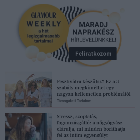
Feliratkozom
Fesztiválra készülsz? Ez a 3
szabály megkímélhet egy
nagyon kellemetlen problémától
Támogatott Tartalom
Stressz, szoptatás,
fogamzásgátló: a nőgyógyász
elárulja, mi minden boríthatja
fel az intim egyensúlyt