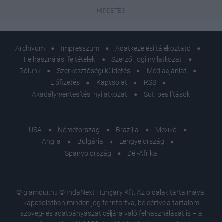
Archívum
Impresszum
Adatkezelési tájékoztató
Felhasználási feltételek
Szerzői jogi nyilatkozat
Rólunk
Szerkesztőségi küldetés
Médiaajánlat
Előfizetés
Kapcsolat
RSS
Akadálymentesítési nyilatkozat
Süti beállítások
USA
Németország
Brazília
Mexikó
Anglia
Bulgária
Lengyelország
Spanyolország
Dél-Afrika
© glamour.hu © IndaNext Hungary Kft. Az oldalak tartalmával
kapcsolatban minden jog fenntartva, beleértve a tartalom
szöveg- és adatbányászat céljára való felhasználását is – a