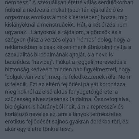
nem tesz." A szexuálisan éretté válás serdülőkorban
fiúknál a nedves álmokat (spontán ejakuláció és
orgazmus erotikus álmok kíséretében) hozza, míg
kislányoknál a menstruációt. Hát, a két érzés nem
ugyanaz… Lányoknál a fájdalom, a görcsök és a
szégyen (hisz a vérzés olyan "rémes" dolog, hogy a
reklámokban is csak kéken merik ábrázolni) nyitja a
szexualitás birodalmának ajtaját, s a neve is
beszédes: "havibaj". Fiúkat a reggeli merevedés a
biztonság kedvéért minden nap figyelmezteti, hogy
"dolguk van vele", meg ne feledkezzenek róla. Nem
is feledik. Ezt az eltérő fejlődési pályát koronázza
meg nőknél az első aktus fenyegető ígérete: a
szüzesség elvesztésének fájdalma. Összefoglalva,
biológiánk is hátrányból indít, ám a represszív és
korlátozó nevelés az, ami a lányok természetes
erotikus fejlődését sajnos gyakran derékba töri, és
akár egy életre tönkre teszi.