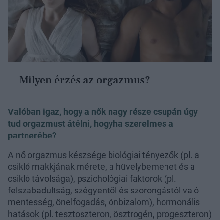
Milyen érzés az orgazmus?
Valóban igaz, hogy a nők nagy része csupán úgy
tud orgazmust átélni, hogyha szerelmes a
partnerébe?
A nő orgazmus készsége biológiai tényezők (pl. a
csikló makkjának mérete, a hüvelybemenet és a
csikló távolsága), pszichológiai faktorok (pl.
felszabadultság, szégyentől és szorongástól való
mentesség, önelfogadás, önbizalom), hormonális
hatások (pl. tesztoszteron, ösztrogén, progeszteron)