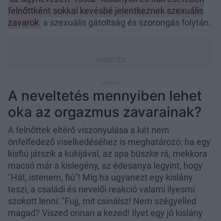
felnőttként sokkal kevésbé jelentkeznek szexuális
zavarok
a szexuális gátoltság és szorongás folytán.
A neveltetés mennyiben lehet
oka az orgazmus zavarainak?
A felnőttek eltérő viszonyulása a két nem
önfelfedező viselkedéséhez is meghatározó: ha egy
kisfiú játszik a kukijával, az apa büszke rá, mekkora
macsó már a kislegény, az édesanya legyint, hogy
"Hát, istenem, fiú"! Míg ha ugyanezt egy kislány
teszi, a családi és nevelői reakció valami ilyesmi
szokott lenni: "Fujj, mit csinálsz! Nem szégyelled
magad? Viszed onnan a kezed! Ilyet egy jó kislány