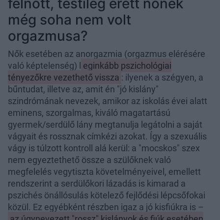
felnőtt, testileg érett nőnek
még soha nem volt
orgazmusa?
Nők esetében az anorgazmia (orgazmus elérésére
való képtelenség) l
eginkább pszichológiai
tényezőkre vezethető vissza
: ilyenek a szégyen, a
bűntudat, illetve az, amit én "jó kislány"
szindrómának nevezek, amikor az iskolás évei alatt
eminens, szorgalmas, kiváló magatartású
gyermek/serdülő lány megtanulja legátolni a saját
vágyait és rossznak címkézi azokat. Így a szexuális
vágy is túlzott kontroll alá kerül: a "mocskos" szex
nem egyeztethető össze a szülőknek való
megfelelés vegytiszta követelményeivel, emellett
rendszerint a serdülőkori lázadás is kimarad a
pszichés önállósulás kötelező fejlődési lépcsőfokai
közül. Ez egyébként részben igaz a jó kisfiúkra is –
az úgynevezett "rossz" kislányok és fiúk esetében