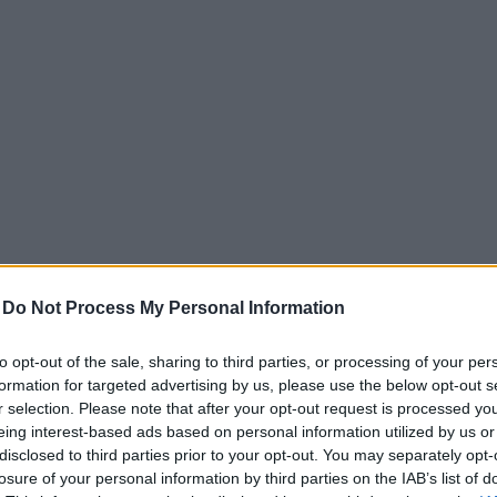
ló vulva-fotó közül kellene
ikerrel járna. Na és te?
ek, akik nem igazán nézték még meg a
tudják, hogy néz ki valójában, és ez
-
Do Not Process My Personal Information
tán naponta többször is látják
a
to opt-out of the sale, sharing to third parties, or processing of your per
, méghozzá minden állapotában. Azt nem
formation for targeted advertising by us, please use the below opt-out s
r selection. Please note that after your opt-out request is processed y
etük miatt, de legalább tökéletesen
eing interest-based ads based on personal information utilized by us or
bnyire azzal is, melyik része hogyan és
disclosed to third parties prior to your opt-out. You may separately opt-
tebb kincsüket akció közben, és szinte
losure of your personal information by third parties on the IAB’s list of
juknak arról, pontosan hogyan szeretik,