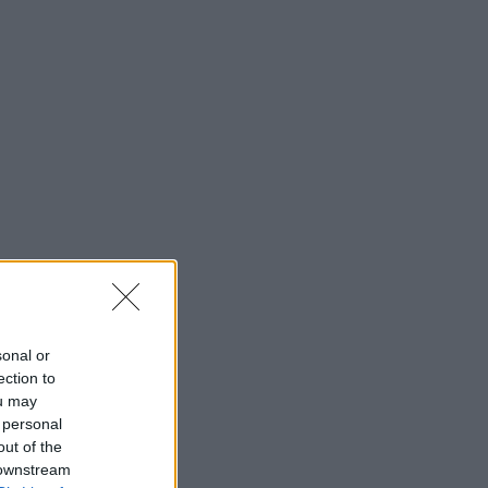
Neked is rosaceás a
bőrőd? Innen
tudhatod!
Támogatott Tartalom
7 drogériás beauty
termék, amire most
szükséged van egy
könnyed nyárhoz
Támogatott Tartalom
sonal or
Mindenki azt hiszi,
ection to
hogy egészségtelen,
ou may
pedig a hekk és a
 personal
lángos is jót tehe
out of the
Támogatott Tartalom
 downstream