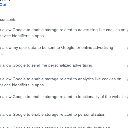
Out
k”, ha nekivetkőzünk, elbújunk a
ézünk a lábunk közé, miközben
consents
ilyen lenne már”.
A nagyszüleinktől
a „csúnyánknak” kell nevezni, hiszen
o allow Google to enable storage related to advertising like cookies on
kell.
evice identifiers in apps.
 vulvája egy hétköznapi pillanatban,
o allow my user data to be sent to Google for online advertising
rtjük, miért van oda annyira ezért a
s.
 mert ő látja, milyen elképesztően
to allow Google to send me personalized advertising.
k a nagyajkak, és az egész kinyílik,
tisztában van vele, mire hogyan reagál.
o allow Google to enable storage related to analytics like cookies on
evice identifiers in apps.
o allow Google to enable storage related to functionality of the website
o allow Google to enable storage related to personalization.
o allow Google to enable storage related to security, including