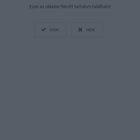
Ezen az oldalon felnőtt tartalom található!
IGEN
NEM
engeren
Pinterest
 érdekedben - csak őszintén ér
ját nemi szerved? Nem futólag,
rzőnk, PoliLili amellett érvel