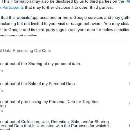
. This information may also be disclosed by us to third parties on the
IA
ák elég nagynak, többnyire szeretik a
Participants
that may further disclose it to other third parties.
 that this website/app uses one or more Google services and may gath
including but not limited to your visit or usage behaviour. You may click 
 to Google and its third-party tags to use your data for below specifi
ogle consent section.
l Data Processing Opt Outs
o opt-out of the Sharing of my personal data.
In
Felejtsd el a
o opt-out of the Sale of my Personal Data.
mélytorkozást, nem
In
ettől leszel jó az orális
to opt-out of processing my Personal Data for Targeted
szexben
ing.
In
o opt-out of Collection, Use, Retention, Sale, and/or Sharing
kkel
ersonal Data that Is Unrelated with the Purposes for which it
lected.