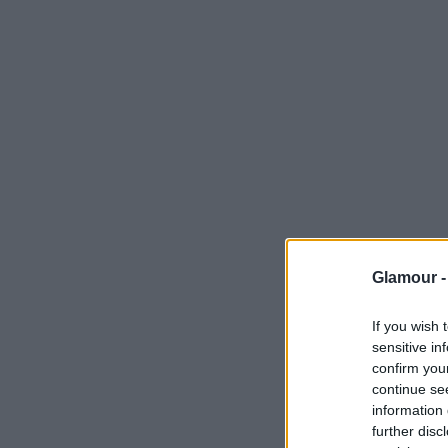
Ha lenne egy olyan vetélkedő, ahol néhány hason
kiválasztani, melyik a tiéd, a párod valószínűleg s
Megdöbbentően nagy az aránya azoknak a nőkn
nemi szerv
üket tükörben! Gyakorlatilag azt sem 
bizony nagy baj.
Glamour 
A férfiaknak könnyű dolga van ezen a téren, miu
If you wish 
falloszukat. Jól ismerik, hogy néz ki pontosan
sensitive in
confirm you
mondanám, hogy nem szoronganak például a mér
continue se
tisztában vannak a szerszámuk külsejével és töb
information 
mire reagál jól. Milliószor látták már a legféltet
further disc
kivétel nélkül tudnának kiselőadást tartani a pár