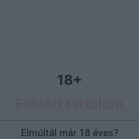
18+
Felnőtt tartalom
ervüket, addig a nők többsége még soha nem
Elmúltál már 18 éves?