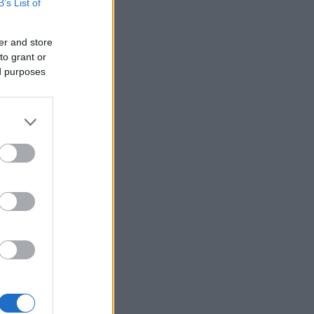
B’s List of
Vizes fürdőruha és
fesztiválszezon:
er and store
szakorvos árulja el a
to grant or
gondtalan nyár
ed purposes
titkát
Támogatott Tartalom