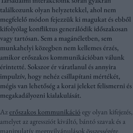
Társadalmi interakcióink során gyakran
találkozunk olyan helyzetekkel, ahol nem
megfelelő módon fejezzük ki magukat és ebből
kifolyólag konfliktus generálódik időszakosan
vagy tartósan. Sem a magánéletben, sem
munkahelyi közegben nem kellemes érzés,
amikor erőszakos kommunikációban válunk
érintetté. Sokszor ér váratlanul és annyira
impulzív, hogy nehéz csillapítani mértékét,
mégis van lehetőség a korai jeleket felismerni és
megakadályozni kialakulását.
Az
erőszakos kommunikáció
egy olyan kifejezés,
amelyet az agressziót kiváltó, bántó szavak és a
manipulatív megnyilvánulások összességére