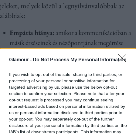
jeleket, melyek közül a legnyilvánvalóbbak az
alábbiak:
Empátia hiánya:
amikor a kommunikációban a
másik érzéseinek és nézőpontjának megértése
nem kap szerepet.
Glamour -
Do Not Process My Personal Information
Túlzott általánosítás:
amikor nem kötődik
konkrét szituációhoz a megjegyzés, hanem
If you wish to opt-out of the sale, sharing to third parties, or
processing of your personal or sensitive information for
sztereotipizálás üti fel a fejét.
targeted advertising by us, please use the below opt-out
Passzív-agresszív megjegyzések
:
amikor a
section to confirm your selection. Please note that after your
opt-out request is processed you may continue seeing
burkolt kritika párosul egy negatív stílussal,
interest-based ads based on personal information utilized by
hangnemmel.
us or personal information disclosed to third parties prior to
your opt-out. You may separately opt-out of the further
Személyes támadás
:
amikor érzékelhető, hogy a
disclosure of your personal information by third parties on the
másik jellemére irányul a bántó megjegyzés és
IAB’s list of downstream participants. This information may