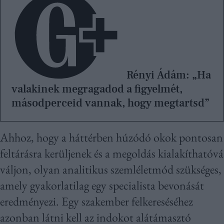
Rényi Ádám: „Ha
valakinek megragadod a figyelmét,
másodperceid vannak, hogy megtartsd”
Ahhoz, hogy a háttérben húzódó okok pontosan
feltárásra kerüljenek és a megoldás kialakíthatóvá
váljon, olyan analitikus szemléletmód szükséges,
amely gyakorlatilag egy specialista bevonását
eredményezi. Egy szakember felkereséséhez
azonban látni kell az indokot alátámasztó