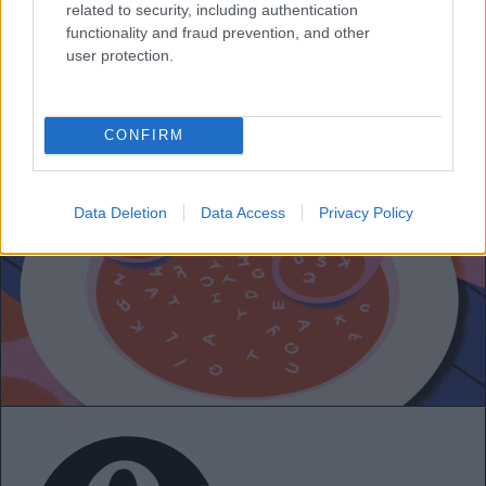
kommunikáció lesz segítségre, annak is egyik
related to security, including authentication
functionality and fraud prevention, and other
középponti eleme a „zsiráf-sakál elv”.
user protection.
CONFIRM
Data Deletion
Data Access
Privacy Policy