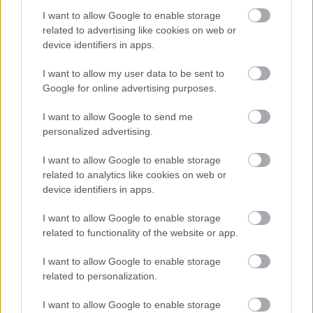
rendszeresség és az ebből kifolyólag kialakuló
I want to allow Google to enable storage
tartós rossz munkahelyi légkör lesz az, ami több
related to advertising like cookies on web or
device identifiers in apps.
veszélyt jelent.
I want to allow my user data to be sent to
Google for online advertising purposes.
A korai szakaszban megtehető
lépés
I want to allow Google to send me
personalized advertising.
Akár munkatársként, akár egy csoport
I want to allow Google to enable storage
related to analytics like cookies on web or
vezetőjeként állunk szembe az erőszakos
device identifiers in apps.
kommunikáció kezdeti jeleivel, két eszközt
I want to allow Google to enable storage
tudunk segítségül hívni: a példamutatást és a
related to functionality of the website or app.
kompetenciafejlesztést. Ebben pedig Dr.
I want to allow Google to enable storage
Marshall B. Rosenberg módszere a Nonviolent
related to personalization.
Communication (NVC), azaz az erőszakmentes
I want to allow Google to enable storage