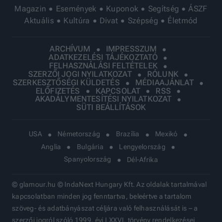
Magazin
Események
Kuponok
Segítség
ÁSZF
Aktuális
Kultúra
Divat
Szépség
Életmód
ARCHÍVUM
IMPRESSZUM
ADATKEZELÉSI TÁJÉKOZTATÓ
FELHASZNÁLÁSI FELTÉTELEK
SZERZŐI JOGI NYILATKOZAT
RÓLUNK
SZERKESZTŐSÉGI KÜLDETÉS
MÉDIAAJÁNLAT
ELŐFIZETÉS
KAPCSOLAT
RSS
AKADÁLYMENTESÍTÉSI NYILATKOZAT
SÜTI BEÁLLÍTÁSOK
USA
Németország
Brazília
Mexikó
Anglia
Bulgária
Lengyelország
Spanyolország
Dél-Afrika
© glamour.hu © IndaNext Hungary Kft. Az oldalak tartalmával
kapcsolatban minden jog fenntartva, beleértve a tartalom
szöveg- és adatbányászat céljára való felhasználását is – a
szerzői jogról szóló 1999. évi LXXVI. törvény rendelkezései