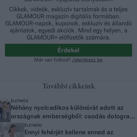
További cikkeink
ÉLETMÓD
Néhány nyolcadikos különórát adott az
országnak emberségből: csodás dologra
ajánlották fel a megmaradt
ÉLETMÓD
Ennyi fehérjét kellene enned az
osztálypénzüket