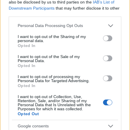
also be disclosed by us to third parties on the
IAB’s List of
nem a helyzetről esik szó.
Downstream Participants
that may further disclose it to other
third parties.
Megalázás vagy gúnyolódás:
amikor ironikus
vagy szarkasztikus a hangnem és a másik fél
Please note that this website/app uses one or more Google
Personal Data Processing Opt Outs
services and may gather and store information including but
önértékelésének csorbítására irányul.
not limited to your visit or usage behaviour. You may click to
I want to opt-out of the Sharing of my
personal data.
grant or deny consent to Google and its third-party tags to
Fenyegetés:
amikor egyértelműen félelmet vált ki
Opted In
use your data for below specified purposes in below Google
a kinyilatkoztatás.
consent section.
I want to opt-out of the Sale of my
Personal Data.
Vádaskodás
:
amely a felelősség áthárításának
Opted In
tipikus formája.
I want to opt-out of processing my
Personal Data for Targeted Advertising.
A lista korántsem teljes, továbbá egy-egy
Opted In
előfordulás még nem jelent erőszakos
I want to opt-out of Collection, Use,
Retention, Sale, and/or Sharing of my
kommunikációt.
A hirtelen felindulásból
Personal Data that Is Unrelated with the
Purposes for which it was collected.
kimondott szavak és mondatok lehetnek egy
Opted Out
adott helyzetbeli stressz állapot eredményei.
A
Google consents