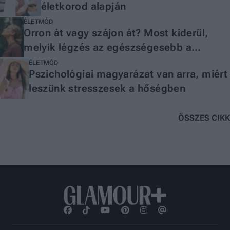
életkorod alapján
ÉLETMÓD
Orron át vagy szájon át? Most kiderül,
melyik légzés az egészségesebb a
szakember szerint
ÉLETMÓD
Pszichológiai magyarázat van arra, miért
leszünk stresszesek a hőségben
ÖSSZES CIKK