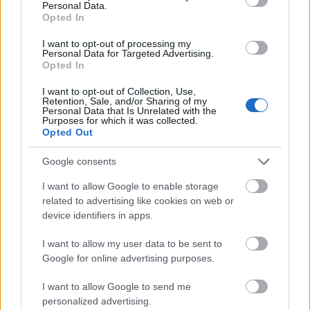
Personal Data.
Opted In
A nyitás mindegyikünknek mást jelent: szerelmi
vagy szexuális kapcsolódást, poliamoriát,
I want to opt-out of processing my
swingerezést
. Nagyon sok pár él szerető, ezer
Personal Data for Targeted Advertising.
Opted In
szállal összefonódott kapcsolatban és jól működő
családban, amit meg akar őrizni, de évek, évtizedek
I want to opt-out of Collection, Use,
Retention, Sale, and/or Sharing of my
elteltével feltámad bennük a kíváncsiság és vágy,
Personal Data that Is Unrelated with the
hogy már meglévő, jó szexuális életükbe más
Purposes for which it was collected.
Opted Out
szereplőket is bevonjanak.
Google consents
Van, hogy a partnerek egyáltalán nem akarnak tudni
arról, mit csinál a házastársuk, kifejezetten kérik,
I want to allow Google to enable storage
hogy a másik ne mondja el. Mások viszont
related to advertising like cookies on web or
megosztják élményeiket párjukkal, így az 'otthon
device identifiers in apps.
maradó' fél részesül a kaland izgalmából és partnere
I want to allow my user data to be sent to
boldogságából. Ha ez valóban mindkét fél vágya és
Google for online advertising purposes.
akarata szerint történik, a mással szabadon megélt
élmények ahelyett, hogy eltávolítanák a párokat,
I want to allow Google to send me
szorosabbra fűzik a köteléküket.
personalized advertising.