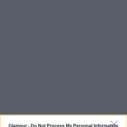
A féltékenységről
Sokan azt hiszik, hogy aki nyitott kapcsolatban él, az
sosem féltékeny. Gyakorlással lehet jobbnak lenni
benne: fontos megismerni saját működésünket, és
rájönni, hogy valójában ilyenkor mi az, ami kiborít
minket.
Lehet, hogy félünk attól, hogy a partnerünk
elhagy, vagy rosszul jövünk ki az összehasonlításból
valaki mással.
Glamour -
Do Not Process My Personal Information