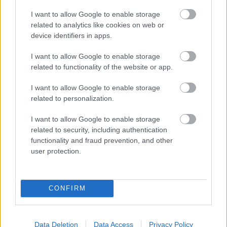
I want to allow Google to enable storage
related to analytics like cookies on web or
device identifiers in apps.
I want to allow Google to enable storage
related to functionality of the website or app.
I want to allow Google to enable storage
related to personalization.
I want to allow Google to enable storage
related to security, including authentication
functionality and fraud prevention, and other
user protection.
„Soha nem volt még orgazmusom, és
a férjem nem tud róla”
CONFIRM
Fontos tiszta lappal játszani, és a kívülről
csatlakozók tudtára hozni a párkapcsolat létét és a
Data Deletion
Data Access
Privacy Policy