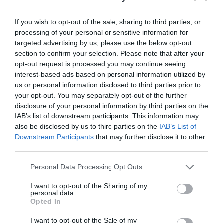
If you wish to opt-out of the sale, sharing to third parties, or
processing of your personal or sensitive information for
targeted advertising by us, please use the below opt-out
section to confirm your selection. Please note that after your
5 dolog, amiről a férfiak tévesen
opt-out request is processed you may continue seeing
gondolják azt, hogy a nők szeretik az
interest-based ads based on personal information utilized by
ágyban
us or personal information disclosed to third parties prior to
your opt-out. You may separately opt-out of the further
disclosure of your personal information by third parties on the
Ahogy egy monogám kapcsolatban is, érdemes
IAB’s list of downstream participants. This information may
also be disclosed by us to third parties on the
IAB’s List of
saját magunk érzéseit megvizsgálnunk először, és
Downstream Participants
that may further disclose it to other
ahelyett, hogy a másikra támadnánk, megértenünk
third parties.
és elmondanunk neki, mi történik bennünk.
Kérhetünk időt és lelassíthatjuk, vagy fel is
Please note that this website/app uses one or more Google
Personal Data Processing Opt Outs
függeszthetjük a másokkal való kapcsolódást.
services and may gather and store information including but
not limited to your visit or usage behaviour. You may click to
I want to opt-out of the Sharing of my
personal data.
Mi alkotjuk a saját
grant or deny consent to Google and its third-party tags to
Opted In
use your data for below specified purposes in below Google
szabályainkat
consent section.
I want to opt-out of the Sale of my