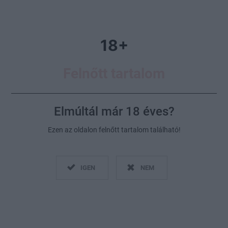
kapcsolatot
18+
Felnőtt tartalom
Elmúltál már 18 éves?
Ezen az oldalon felnőtt tartalom található!
A nyitott kapcsolatot kizárólag az erős párok számára
IGEN
NEM
javasolja a szakértő
Fotó:
Profimedia