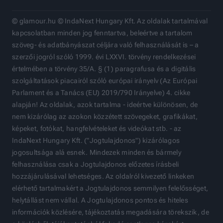
© glamour.hu © IndaNext Hungary Kft. Az oldalak tartalmával
kapcsolatban minden jog fenntartva, beleértve a tartalom
szöveg- és adatbányászat céljára való felhasználását is – a
szerzői jogról szóló 1999. évi LXXVI. törvény rendelkezései
értelmében a törvény 35/A. § (1) paragrafusa és a digitális
szolgáltatások piacairól szóló európai irányelv (Az Európai
Parlament és a Tanács (EU) 2019/790 Irányelve) 4. cikke
alapján! Az oldalak, azok tartalma - ideértve különösen, de
nem kizárólag az azokon közzétett szövegeket, grafikákat,
képeket, fotókat, hangfelvételeket és videókat stb. - az
IndaNext Hungary Kft. ("Jogtulajdonos") kizárólagos
jogosultsága alá esnek. Mindezek minden és bármely
felhasználása csak a Jogtulajdonos előzetes írásbeli
hozzájárulásával lehetséges. Az oldalról kivezető linkeken
elérhető tartalmakért a Jogtulajdonos semmilyen felelősséget,
helytállást nem vállal. A Jogtulajdonos pontos és hiteles
információk közlésére, tájékoztatás megadására törekszik, de