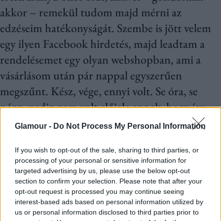
akkor – remekül tudom majd mérni az
edzéseim hatékonyságát. Szembe is jött velem
egy ilyen Facebook hirdetés, majd leadtam a
rendelésemet egy olyan webshopban, ami a
vásárlásom után pár nappal egyszerűen
megszűnt. Kész, vége, ennyi volt. Se óra, se
pénz, pedig nem volt előjele annak, hogy így
fogok járni többed magammal együtt.
Glamour -
Do Not Process My Personal Information
Azóta igyekszem még körültekintőbb lenni az
If you wish to opt-out of the sale, sharing to third parties, or
processing of your personal or sensitive information for
internetes vásárlásoknál, hiszen az online – és
targeted advertising by us, please use the below opt-out
kiváltképp a social médiában – tevékenykedő
section to confirm your selection. Please note that after your
opt-out request is processed you may continue seeing
csalók száma nem lett kevesebb, sőt, módszereik
interest-based ads based on personal information utilized by
kifinomultabbak, mint valaha.
us or personal information disclosed to third parties prior to