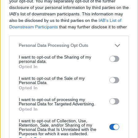
your opt-out. You may separately opt-out of the further
disclosure of your personal information by third parties on the
A fent említett webshop, ami az akkori híradások
IAB’s list of downstream participants. This information may
szerint állítólag csődbe ment, azokban az
also be disclosed by us to third parties on the
IAB’s List of
Downstream Participants
that may further disclose it to other
időkben rengeteg pénzt szedett be a gyanútlan
third parties.
vásárlóktól. Én is egy lettem közülük, ez pedig
Please note that this website/app uses one or more Google
Personal Data Processing Opt Outs
elképesztően nyomasztó érzés volt. Az ember azt
services and may gather and store information including but
not limited to your visit or usage behaviour. You may click to
I want to opt-out of the Sharing of my
hiszi, hogy vele ez nem fordulhat elő, hiszen
personal data.
grant or deny consent to Google and its third-party tags to
Opted In
mindennek alaposan utána néz, tájékozódik,
use your data for below specified purposes in below Google
consent section.
I want to opt-out of the Sale of my
megkérdőjelez stb. Sokszor azonban,
Personal Data.
Opted In
bármennyire vagyunk elővigyázatosak,
kijátszanak bennünket, ahogy velem is tették.
I want to opt-out of processing my
Personal Data for Targeted Advertising.
Mindezek ellenére volt némi fény az alagút
Opted In
végén.
I want to opt-out of Collection, Use,
Retention, Sale, and/or Sharing of my
Personal Data that Is Unrelated with the
Purposes for which it was collected.