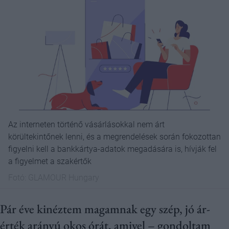
Az interneten történő vásárlásokkal nem árt
körültekintőnek lenni, és a megrendelések során fokozottan
figyelni kell a bankkártya-adatok megadására is, hívják fel
a figyelmet a szakértők
Fotó:
GLAMOUR Hungary
Pár éve kinéztem magamnak egy szép, jó ár-
érték arányú okos órát, amivel – gondoltam