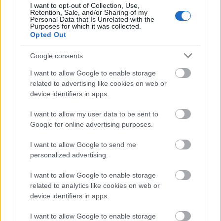
volna, hogy social media is épülhet erre az
I want to opt-out of Collection, Use,
Retention, Sale, and/or Sharing of my
Personal Data that Is Unrelated with the
ágazatra. Nézzük, kik a fogyasztók és kik a
Purposes for which it was collected.
Opted Out
feltöltők.
Google consents
I want to allow Google to enable storage
related to advertising like cookies on web or
device identifiers in apps.
I want to allow my user data to be sent to
Google for online advertising purposes.
I want to allow Google to send me
personalized advertising.
I want to allow Google to enable storage
related to analytics like cookies on web or
device identifiers in apps.
I want to allow Google to enable storage