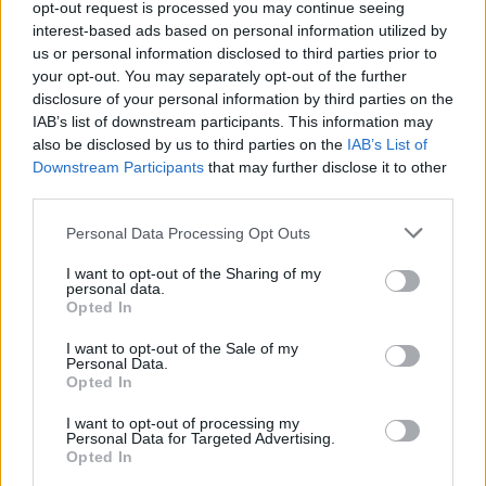
opt-out request is processed you may continue seeing
média felületektől, hogy
közvetlen pénzkereseti
interest-based ads based on personal information utilized by
lehetőséget nyújtott a felhasználóknak,
us or personal information disclosed to third parties prior to
your opt-out. You may separately opt-out of the further
különösen a szexuális tartalmak megosztása után
disclosure of your personal information by third parties on the
IAB’s list of downstream participants. This information may
– itt ugyanis művészeti és egyéb kreatív
also be disclosed by us to third parties on the
IAB’s List of
posztoknak is van helye. Az emberek egyfajta
Downstream Participants
that may further disclose it to other
third parties.
szolgáltatóként kezdtek tekinteni az appra,
Stokely pedig hirtelen kiemelkedett a brit
Please note that this website/app uses one or more Google
Personal Data Processing Opt Outs
services and may gather and store information including but
vállalkozók közül.
not limited to your visit or usage behaviour. You may click to
I want to opt-out of the Sharing of my
personal data.
grant or deny consent to Google and its third-party tags to
Opted In
use your data for below specified purposes in below Google
A népszerűségnek és fejlesztéseknek
consent section.
I want to opt-out of the Sale of my
köszönhetően az OnlyFans az elmúlt nyolc
Personal Data.
Opted In
évben sokat változott, de máig az erotikus
I want to opt-out of processing my
tartalmak a legkeresettebbek. Érhető, hiszen a
Personal Data for Targeted Advertising.
Opted In
szexpiac óriási, azt azonban senki sem gondolta