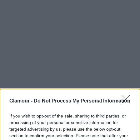
figyeli, míg mások aktív felhasználóként élvezik
az előnyeit – szó szoros értelemben. Ugyanis az
OnlyFans nemcsak a fogyasztóknak kínál
élvezetet, de anyagi biztonságot nyújt a
tartalomgyártóknak. FYI: jelen cikkünk egy, az
OnlyFans működését és népszerűségét
bemutató objektív írás, a későbbiekben
azonban a pszichológia és a feminizmus
szemszögéből is megközelítjük majd.
Glamour -
Do Not Process My Personal Information
Az alkalmazást Tim Stokely fejlesztette ki, majd
2016-ban szabadjára engedte a fenevadat, amely
If you wish to opt-out of the sale, sharing to third parties, or
processing of your personal or sensitive information for
azonnal megtalálta közönségét. A platform
targeted advertising by us, please use the below opt-out
abban különbözött az eddig ismert közösségi
section to confirm your selection. Please note that after your