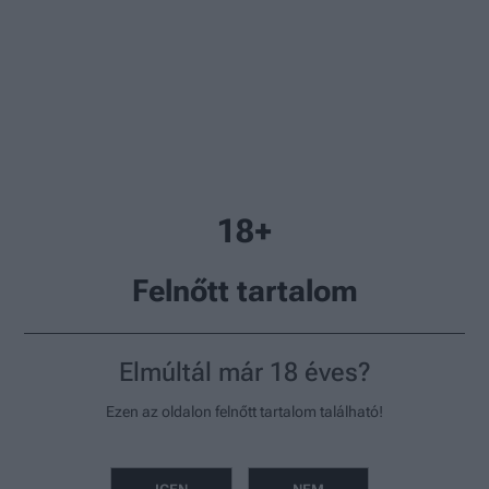
Életmód
Foglalkozása OnlyFans tartalomgyártó, a fizet
18+
Foglalkozása OnlyFans tartalomgyártó,
a fizetésétől pedig a székről is lefordulsz
Felnőtt tartalom
Szöveg:
Vermes Nikolett
Elmúltál már 18 éves?
újságíró
Ezen az oldalon felnőtt tartalom található!