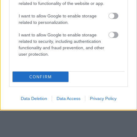
related to functionality of the website or app.
I want to allow Google to enable storage
related to personalization.
További cikkeink
I want to allow Google to enable storage
related to security, including authentication
ÉLETMÓD
Művészettörténeti kvíz: Ha 8/8-at elérsz,
functionality and fraud prevention, and other
user protection.
tényleg az átlagon felüliek csoportjába
tartozol
ÉLETMÓD
Egy hete minden címkét elolvasok vásárlás
CONFIRM
közben, és rájöttem valamire, amit
mindenkinek tudnia kellene
ÉLETMÓD
Igazi Balaton-szakértő vagy? Ezt a 8
Data Deletion
Data Access
Privacy Policy
kérdést csak az tudja megválaszolni, aki
ott nőtt fel!
ÉLETMÓD
Egy állatorvos 5 életmentő tanácsa,
amivel megelőzhető a kutya hőgutája