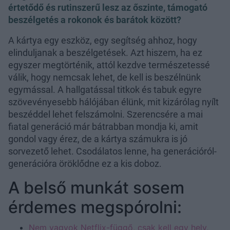
értetődő és rutinszerű lesz az őszinte, támogató
beszélgetés a rokonok és barátok között?
A kártya egy eszköz, egy segítség ahhoz, hogy
elinduljanak a beszélgetések. Azt hiszem, ha ez
egyszer megtörténik, attól kezdve természetessé
válik, hogy nemcsak lehet, de kell is beszélnünk
egymással. A hallgatással titkok és tabuk egyre
szövevényesebb hálójában élünk, mit kizárólag nyílt
beszéddel lehet felszámolni. Szerencsére a mai
fiatal generáció már bátrabban mondja ki, amit
gondol vagy érez, de a kártya számukra is jó
sorvezető lehet. Csodálatos lenne, ha generációról-
generációra öröklődne ez a kis doboz.
A belső munkát sosem
érdemes megspórolni:
Nem vagyok Netflix-függő, csak kell egy hely,