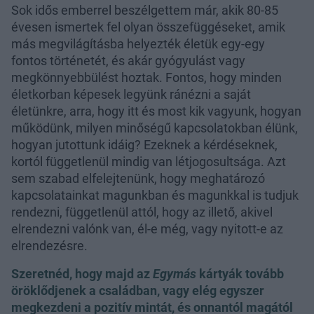
Sok idős emberrel beszélgettem már, akik 80-85
évesen ismertek fel olyan összefüggéseket, amik
más megvilágításba helyezték életük egy-egy
fontos történetét, és akár gyógyulást vagy
megkönnyebbülést hoztak. Fontos, hogy minden
életkorban képesek legyünk ránézni a saját
életünkre, arra, hogy itt és most kik vagyunk, hogyan
működünk, milyen minőségű kapcsolatokban élünk,
hogyan jutottunk idáig? Ezeknek a kérdéseknek,
kortól függetlenül mindig van létjogosultsága. Azt
sem szabad elfelejtenünk, hogy meghatározó
kapcsolatainkat magunkban és magunkkal is tudjuk
rendezni, függetlenül attól, hogy az illető, akivel
elrendezni valónk van, él-e még, vagy nyitott-e az
elrendezésre.
Szeretnéd, hogy majd az
Egymás
kártyák tovább
öröklődjenek a családban, vagy elég egyszer
megkezdeni a pozitív mintát, és onnantól magától