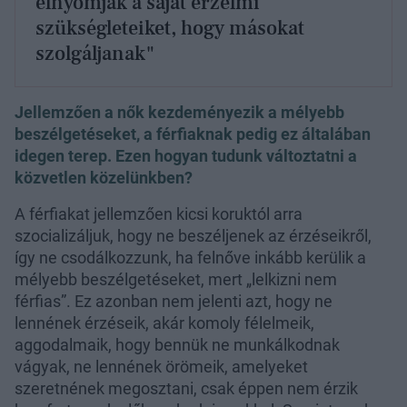
elnyomják a saját érzelmi
szükségleteiket, hogy másokat
szolgáljanak"
Jellemzően a nők kezdeményezik a mélyebb
beszélgetéseket, a férfiaknak pedig ez általában
idegen terep. Ezen hogyan tudunk változtatni a
közvetlen közelünkben?
A férfiakat jellemzően kicsi koruktól arra
szocializáljuk, hogy ne beszéljenek az érzéseikről,
így ne csodálkozzunk, ha felnőve inkább kerülik a
mélyebb beszélgetéseket, mert „lelkizni nem
férfias”. Ez azonban nem jelenti azt, hogy ne
lennének érzéseik, akár komoly félelmeik,
aggodalmaik, hogy bennük ne munkálkodnak
vágyak, ne lennének örömeik, amelyeket
szeretnének megosztani, csak éppen nem érzik