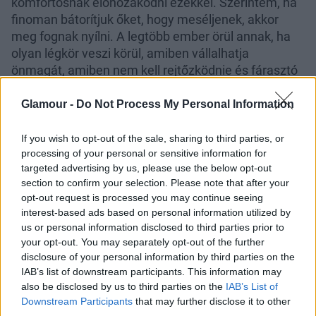
komfortosnak előhozakodni ezekkel. Szerintem, ha
finoman bátorítjuk őket, hogy meséljenek, akkor
meg fognak nyílni. A legtöbb ember örül annak, ha
olyan légkör veszi körül, amiben vállalhatja
önmagát, amiben nem kell rejtőzködnie és fárasztó
szerepeket játszania.
Ha pedig kisfiút nevelünk,
örökre felejtsük el azt a mondatot, hogy „Ugyan már,
Glamour -
Do Not Process My Personal Information
ez katonadolog!” Igenis hagyjuk sírni a fiainkat is, ha
éppen fájdalmuk van és beszélgessünk velük az
If you wish to opt-out of the sale, sharing to third parties, or
processing of your personal or sensitive information for
érzéseikről, mert ezzel tudunk leginkább
targeted advertising by us, please use the below opt-out
hozzájárulni, hogy ép lelkű felnőtt férfiakká
section to confirm your selection. Please note that after your
váljanak.
opt-out request is processed you may continue seeing
interest-based ads based on personal information utilized by
És egy zárkózottabb személyt hogyan tudunk
us or personal information disclosed to third parties prior to
bevonni a mély beszélgetésekbe, ha nincs
your opt-out. You may separately opt-out of the further
ilyesmihez hozzászokva?
disclosure of your personal information by third parties on the
IAB’s list of downstream participants. This information may
Én mindig a fokozatosság elve mellett teszem le a
also be disclosed by us to third parties on the
IAB’s List of
voksomat. Ne azonnal és ne egyetlen alkalommal
Downstream Participants
that may further disclose it to other
akarjunk mindent megbeszélni vele. Van, akit csak