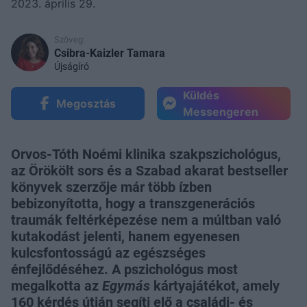
2023. április 29.
Szöveg:
Csibra-Kaizler Tamara
Újságíró
Küldés
Megosztás
Messengeren
Orvos-Tóth Noémi klinika szakpszichológus,
az Örökölt sors és a Szabad akarat bestseller
könyvek szerzője már több ízben
bebizonyította, hogy a transzgenerációs
traumák feltérképezése nem a múltban való
kutakodást jelenti, hanem egyenesen
kulcsfontosságú az egészséges
énfejlődéséhez. A pszichológus most
megalkotta az
Egymás
kártyajátékot, amely
160 kérdés útján segíti elő a családi- és