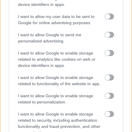
device identifiers in apps.
I want to allow my user data to be sent to
Google for online advertising purposes.
I want to allow Google to send me
personalized advertising.
I want to allow Google to enable storage
related to analytics like cookies on web or
device identifiers in apps.
I want to allow Google to enable storage
related to functionality of the website or app.
I want to allow Google to enable storage
Az Egymás nevet kapta Orvos-Tóth Noémi
related to personalization.
transzgenerációs kártyacsomagja
I want to allow Google to enable storage
related to security, including authentication
Visszakanyarodva a férfiak szocializációjához – az
functionality and fraud prevention, and other
Egymás
kártyák véleményed szerint segítenének