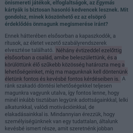
önismereti játékok, elfoglaltságok, az
Egymás
kártyák is biztosan hasonló kedvencek lesznek. Mit
gondolsz, minek köszönhető ez az elsöprő
érdeklődés önmagunk megismerése iránt?
Ennek hátterében elsősorban a kapaszkodók, a
rítusok, az életet vezető szabályrendszerek
elvesztése található.
Néhány évtizeddel ezelőttig
elsősorban a család, amibe beleszülettünk, és a
körülöttünk élő szűkebb közösség határozta meg a
lehetőségeinket, míg ma magunknak kell döntenünk
életünk fontos és kevésbé fontos kérdéseiben is.
A
ránk szakadó döntési lehetőségekkel teljesen
magunkra vagyunk utalva, így fontos lenne, hogy
minél inkább tisztában legyünk adottságainkkal, lelki
alkatunkkal, valódi motivációinkkal, de
elakadásainkkal is. Mindannyian érezzük, hogy
személyiségünknek van egy tudattalan, általunk
kevésbé ismert része, amit szeretnénk jobban