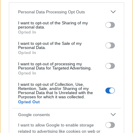
third parties.
lassan lehet megtanítani arra, hogy az érzésekről is
Please note that this website/app uses one or more Google
Personal Data Processing Opt Outs
lehet beszélni. Teremtsünk olyan légkört, amiben
services and may gather and store information including but
biztonságban érzi magát, és a világért se faggassuk,
not limited to your visit or usage behaviour. You may click to
I want to opt-out of the Sharing of my
ne akarjunk harapófogóval kihúzni belőle
personal data.
grant or deny consent to Google and its third-party tags to
Opted In
válaszokat. Fontos a nyitottság és az elfogadás is,
use your data for below specified purposes in below Google
az emberek általában pontosan érzékelik, hogy
consent section.
I want to opt-out of the Sale of my
Personal Data.
elfogadással közelednek-e feléjük, vagy bírálni
Opted In
szeretnék őket. A legjobb, ha saját példáinkkal
kezdünk, egyfajta önfeltárással, majd innen tereljük
I want to opt-out of processing my
Personal Data for Targeted Advertising.
a beszélgetést a másik felé. Lehet, hogy a válaszok
Opted In
nem azonnal érkeznek meg, de kis idő elteltével újra
fel lehet tenni a kérdéseket. Sokszor a
I want to opt-out of Collection, Use,
Retention, Sale, and/or Sharing of my
legegyszerűbb kérdések a leghatékonyabbak. Van,
Personal Data that Is Unrelated with the
Purposes for which it was collected.
hogy elég csak annyit kérdezünk: Hogy vagy?, Mit
Opted Out
gondolsz?, Hogy érzed magad? Ha ezeket nem
kutyafuttában, hanem valódi érdeklődéssel
Google consents
kérdezzük, érzelmileg a másik felé fordulva,
I want to allow Google to enable storage
tartalmas beszélgetések indulhatnak el.
related to advertising like cookies on web or