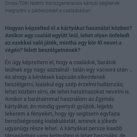
Orvos-Tóth Noémi transzgenerációs kártyái segítenek
megnyitni a párbeszédet a családokban
Hogyan képzelted el a kártyákat használat közben?
Amikor egy család együtt leül, lehet olyan önfeledt
az ezekkel való játék, mintha egy kör
Ki nevet a
végén?
felett beszélgetnének?
Én úgy képzeltem el, hogy a családok, barátok
leülnek egy nagy asztalnál - talán egy vacsora után -,
és ahogy a kérdések kapcsán elkezdenek
beszélgetni, kialakul egy szép érzelmi hullámzás;
lehet közben sírni, de lehet hatalmasokat nevetni is.
Amikor a barátaimmal használom az
Egymás
kártyákat, én mindig gyertyát gyújtok, lejjebb
tekerem a fényeket, hogy így segítsem egyfajta
bensőségesség kialakulástát, aminek a jókedv
ugyanúgy része lehet. A kártyákat persze kisebb
társaságban vagy kettesben is lehet használni, de