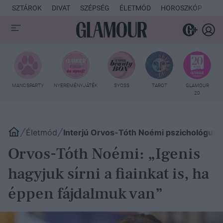
SZTÁROK
DIVAT
SZÉPSÉG
ÉLETMÓD
HOROSZKÓP
KU
MANCSPARTY
NYEREMÉNYJÁTÉK
SYOSS
TAROT
GLAMOUR
20
Életmód
Interjú Orvos-Tóth Noémi pszichológuss
Orvos-Tóth Noémi: „Igenis
hagyjuk sírni a fiainkat is, ha
éppen fájdalmuk van”