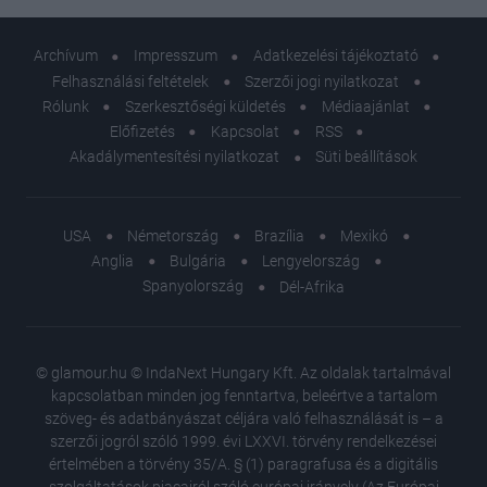
Archívum
Impresszum
Adatkezelési tájékoztató
Felhasználási feltételek
Szerzői jogi nyilatkozat
Rólunk
Szerkesztőségi küldetés
Médiaajánlat
Előfizetés
Kapcsolat
RSS
Akadálymentesítési nyilatkozat
Süti beállítások
USA
Németország
Brazília
Mexikó
Anglia
Bulgária
Lengyelország
Spanyolország
Dél-Afrika
© glamour.hu © IndaNext Hungary Kft. Az oldalak tartalmával
kapcsolatban minden jog fenntartva, beleértve a tartalom
szöveg- és adatbányászat céljára való felhasználását is – a
szerzői jogról szóló 1999. évi LXXVI. törvény rendelkezései
értelmében a törvény 35/A. § (1) paragrafusa és a digitális
szolgáltatások piacairól szóló európai irányelv (Az Európai