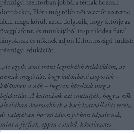
pénzügyi szektorban jobbára férfiak hoznak
döntéseket, Flóra még több női vezetőt szeretne
látni maga körül, azon dolgozik, hogy áttörje az
üvegplafont, és munkájából inspirálódva fiatal
lányoknak és nőknek adjon létfontosságú tudást:
pénzügyi edukációt.
„
Az egyik, ami iránt leginkább érdeklődöm, az
annak megértése, hogy különböző csoportok –
különösen a nők – hogyan közelítik meg a
befektetést. A kutatások azt mutatják, hogy a nők
általában óvatosabbak a kockázatvállalás terén,
de valójában hosszú távon jobban teljesítenek,
mint a férfiak, éppen e stabil, következetes
megközelítés miatt
” – meséli a kutató.
Flóra