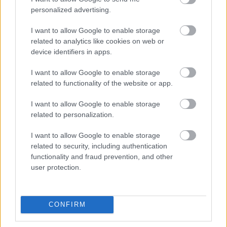
dinamikus vegyes alap. A Lightyear szervezésében
personalized advertising.
olyan beszélgetéseket és workshopokat vezet,
I want to allow Google to enable storage
amelyek összehozzák a laikus befektetőnőket a
related to analytics like cookies on web or
szakértőkkel, és közösen tudnak ötletelni. Hisz
device identifiers in apps.
abban, hogy megfelelő tudással a nők képesek
I want to allow Google to enable storage
megváltoztatni az életüket, és szilárd alapot
related to functionality of the website or app.
biztosítani vágyaiknak.„
különösen a nők
I want to allow Google to enable storage
related to personalization.
számára fontos ez a tudás, akik történelmileg
alulreprezentáltak a pénzügyi és a matematikai
I want to allow Google to enable storage
related to security, including authentication
oktatás terén. Hiszek abban, hogy a tájékozottság
functionality and fraud prevention, and other
kontrollt ad az élet felett.
”
user protection.
Közösséget formál
CONFIRM