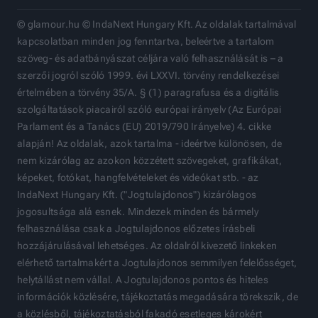
© glamour.hu © IndaNext Hungary Kft. Az oldalak tartalmával
kapcsolatban minden jog fenntartva, beleértve a tartalom
szöveg- és adatbányászat céljára való felhasználását is – a
szerzői jogról szóló 1999. évi LXXVI. törvény rendelkezései
értelmében a törvény 35/A. § (1) paragrafusa és a digitális
szolgáltatások piacairól szóló európai irányelv (Az Európai
Parlament és a Tanács (EU) 2019/790 Irányelve) 4. cikke
alapján! Az oldalak, azok tartalma - ideértve különösen, de
nem kizárólag az azokon közzétett szövegeket, grafikákat,
képeket, fotókat, hangfelvételeket és videókat stb. - az
IndaNext Hungary Kft. ("Jogtulajdonos") kizárólagos
jogosultsága alá esnek. Mindezek minden és bármely
felhasználása csak a Jogtulajdonos előzetes írásbeli
hozzájárulásával lehetséges. Az oldalról kivezető linkeken
elérhető tartalmakért a Jogtulajdonos semmilyen felelősséget,
helytállást nem vállal. A Jogtulajdonos pontos és hiteles
információk közlésére, tájékoztatás megadására törekszik, de
a közlésből, tájékoztatásból fakadó esetleges károkért