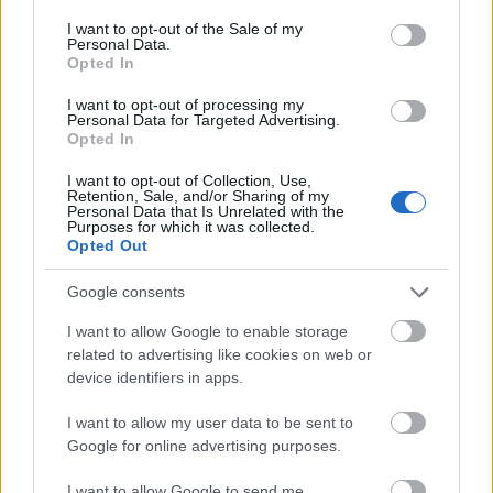
consent section.
I want to opt-out of the Sale of my
Personal Data.
Opted In
I want to opt-out of processing my
Personal Data for Targeted Advertising.
Opted In
I want to opt-out of Collection, Use,
Retention, Sale, and/or Sharing of my
Personal Data that Is Unrelated with the
Purposes for which it was collected.
Opted Out
Naponta tíz perc
és közelebb kerülhetsz az álmaidhoz -
Google consents
így vezess pénzügyi naplót
I want to allow Google to enable storage
related to advertising like cookies on web or
device identifiers in apps.
Azt szeretné elérni, hogy minél több nőt be
I want to allow my user data to be sent to
tudjon vonni a financiális életbe, hogy igenis női
Google for online advertising purposes.
téma legyen a tőzsde, a diverzifikált portfólió és a
I want to allow Google to send me