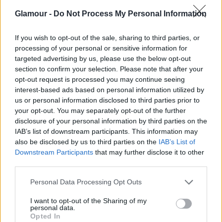
szerint a nők gyakran alábecsülik pénzkezelési
Glamour -
Do Not Process My Personal Information
képességüket, mert sokan még mindig úgy
If you wish to opt-out of the sale, sharing to third parties, or
gondolják, hogy „túl bonyolult”, pedig bárki
processing of your personal or sensitive information for
targeted advertising by us, please use the below opt-out
képes arra, hogy hozzáértően menedzselje a
section to confirm your selection. Please note that after your
pénzügyeit.
opt-out request is processed you may continue seeing
interest-based ads based on personal information utilized by
us or personal information disclosed to third parties prior to
your opt-out. You may separately opt-out of the further
disclosure of your personal information by third parties on the
IAB’s list of downstream participants. This information may
also be disclosed by us to third parties on the
IAB’s List of
Downstream Participants
that may further disclose it to other
third parties.
Please note that this website/app uses one or more Google
Personal Data Processing Opt Outs
services and may gather and store information including but
not limited to your visit or usage behaviour. You may click to
I want to opt-out of the Sharing of my
personal data.
grant or deny consent to Google and its third-party tags to
Opted In
use your data for below specified purposes in below Google