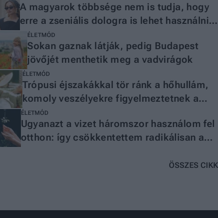
A magyarok többsége nem is tudja, hogy
erre a zseniális dologra is lehet használni
az egészségpénztárat
ÉLETMÓD
Sokan gaznak látják, pedig Budapest
jövőjét menthetik meg a vadvirágok
ÉLETMÓD
Trópusi éjszakákkal tör ránk a hőhullám,
komoly veszélyekre figyelmeztetnek a
szakemberek
ÉLETMÓD
Ugyanazt a vizet háromszor használom fel
otthon: így csökkentettem radikálisan a
vízhasználatomat
ÖSSZES CIKK