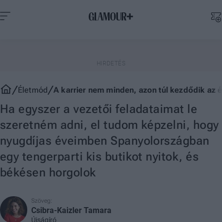
Életmód
A karrier nem minden, azon túl kezdődik az él
Ha egyszer a vezetői feladataimat le
szeretném adni, el tudom képzelni, hogy
nyugdíjas éveimben Spanyolországban
egy tengerparti kis butikot nyitok, és
békésen horgolok
Szöveg:
Csibra-Kaizler Tamara
Újságíró