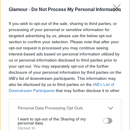
Ha nem ecetszagú a hajad is, teszel te a
Glamour -
Do Not Process My Personal Information
környezetedért
bármit is? Ugye, hogy nem?
Nem használsz mosódiót, mosható pelenkát,
If you wish to opt-out of the sale, sharing to third parties, or
processing of your personal or sensitive information for
intim kelyhet? Elpusztulunk. Mi is, a teknősök
targeted advertising by us, please use the below opt-out
is.
Bár az ecet tényleg csodákra képes, van, amit
section to confirm your selection. Please note that after your
opt-out request is processed you may continue seeing
nem lehet vele helyettesíteni.
interest-based ads based on personal information utilized by
us or personal information disclosed to third parties prior to
your opt-out. You may separately opt-out of the further
disclosure of your personal information by third parties on the
IAB’s list of downstream participants. This information may
also be disclosed by us to third parties on the
IAB’s List of
Downstream Participants
that may further disclose it to other
third parties.
Please note that this website/app uses one or more Google
Personal Data Processing Opt Outs
services and may gather and store information including but
not limited to your visit or usage behaviour. You may click to
I want to opt-out of the Sharing of my
personal data.
grant or deny consent to Google and its third-party tags to
Opted In