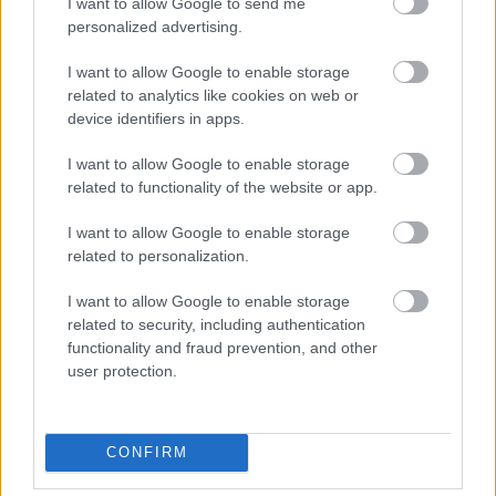
I want to allow Google to send me
kincset megtalálja a
turkálókban
. Fogadd el,
personalized advertising.
hogy ez egy adottság, amit az önéletrajzba is be
I want to allow Google to enable storage
kell írni. Nem gond, ha neked nem megy. Biztos,
related to analytics like cookies on web or
device identifiers in apps.
hogy a turkáló-gurunak is van néhány plázában
vásárolt cipője.
I want to allow Google to enable storage
related to functionality of the website or app.
4. #vegyélhazait
I want to allow Google to enable storage
related to personalization.
A hazai ananászültetvényeken nem az igazi a
I want to allow Google to enable storage
gyümölcs íze, ugye?
Ha teheted, étkezz
related to security, including authentication
functionality and fraud prevention, and other
szezonálisan, vásárolj helyi termelőktől - de nem
user protection.
kell álmatlanul forgolódnod, ha esetleg
kókusztejjel készíted a curry-s csirkédet.
CONFIRM