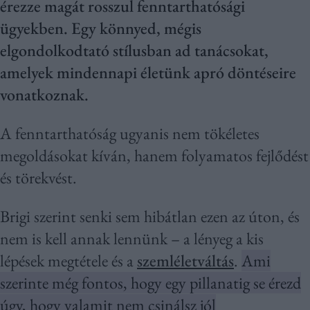
érezze magát rosszul fenntarthatósági
ügyekben. Egy könnyed, mégis
elgondolkodtató stílusban ad tanácsokat,
amelyek mindennapi életünk apró döntéseire
vonatkoznak.
A fenntarthatóság ugyanis nem tökéletes
megoldásokat kíván, hanem folyamatos fejlődést
és törekvést.
Brigi szerint senki sem hibátlan ezen az úton, és
nem is kell annak lennünk – a lényeg a kis
lépések megtétele és a
szemléletváltás
.
Ami
szerinte még fontos, hogy egy pillanatig se érezd
úgy, hogy valamit nem csinálsz jól