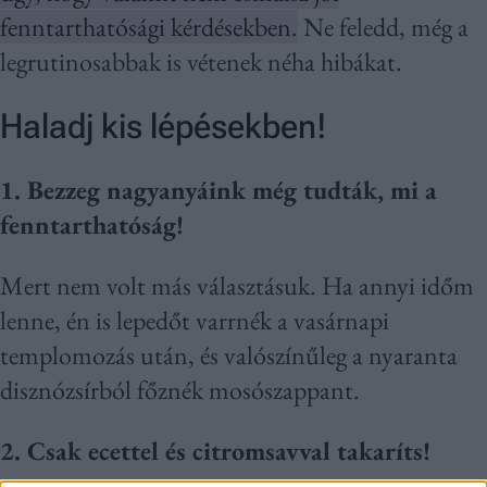
fenntarthatósági kérdésekben.
Ne feledd, még a
legrutinosabbak is vétenek néha hibákat.
Haladj kis lépésekben!
1. Bezzeg nagyanyáink még tudták, mi a
fenntarthatóság!
Mert nem volt más választásuk. Ha annyi időm
lenne, én is lepedőt varrnék a vasárnapi
templomozás után, és valószínűleg a nyaranta
disznózsírból főznék mosószappant.
2. Csak ecettel és citromsavval takaríts!