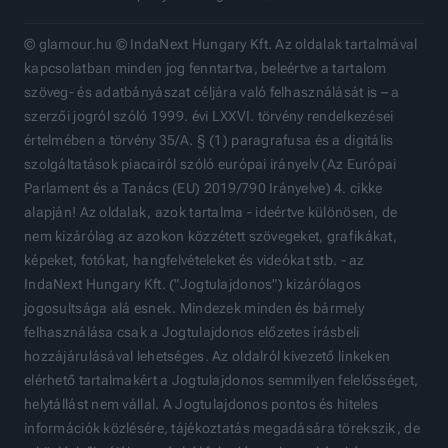
© glamour.hu © IndaNext Hungary Kft. Az oldalak tartalmával
kapcsolatban minden jog fenntartva, beleértve a tartalom
szöveg- és adatbányászat céljára való felhasználását is – a
szerzői jogról szóló 1999. évi LXXVI. törvény rendelkezései
értelmében a törvény 35/A. § (1) paragrafusa és a digitális
szolgáltatások piacairól szóló európai irányelv (Az Európai
Parlament és a Tanács (EU) 2019/790 Irányelve) 4. cikke
alapján! Az oldalak, azok tartalma - ideértve különösen, de
nem kizárólag az azokon közzétett szövegeket, grafikákat,
képeket, fotókat, hangfelvételeket és videókat stb. - az
IndaNext Hungary Kft. ("Jogtulajdonos") kizárólagos
jogosultsága alá esnek. Mindezek minden és bármely
felhasználása csak a Jogtulajdonos előzetes írásbeli
hozzájárulásával lehetséges. Az oldalról kivezető linkeken
elérhető tartalmakért a Jogtulajdonos semmilyen felelősséget,
helytállást nem vállal. A Jogtulajdonos pontos és hiteles
információk közlésére, tájékoztatás megadására törekszik, de