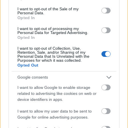
use your data for below specified purposes in below Google
consent section.
I want to opt-out of the Sale of my
Personal Data.
Opted In
I want to opt-out of processing my
Personal Data for Targeted Advertising.
Opted In
I want to opt-out of Collection, Use,
Retention, Sale, and/or Sharing of my
Personal Data that Is Unrelated with the
Purposes for which it was collected.
Opted Out
Tanuld meg
Google consents
kijelölni a saját határaidat a fengsuj
I want to allow Google to enable storage
segítségével
related to advertising like cookies on web or
device identifiers in apps.
3. Fast-fashion vs. turkáló
I want to allow my user data to be sent to
Google for online advertising purposes.
Mindenkinek van egy ismerőse, aki az összes