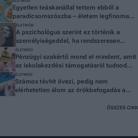
ÉLETMÓD
Egyetlen teáskanállal tettem ebből a
paradicsomszószba – életem legfinomabb
étele lett a végeredmény
ÉLETMÓD
A pszichológus szerint ez történik a
személyiségeddel, ha rendszeresen
hazudsz
ÉLETMÓD
Pénzügyi szakértő mond el mindent, amit
az iskolakezdési támogatásról tudnod
kell
ÉLETMÓD
Számos tévhit övezi, pedig nem
elérhetetlen álom az örökbefogadás a
szakértő szerint
ÖSSZES CIKK