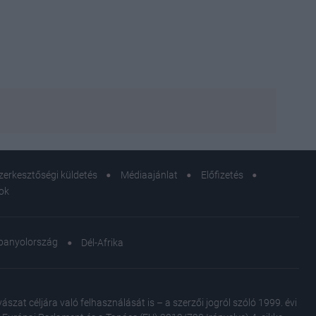
zerkesztőségi küldetés
Médiaajánlat
Előfizetés
sok
panyolország
Dél-Afrika
Egy h
megos
at céljára való felhasználását is – a szerzői jogról szóló 1999. évi