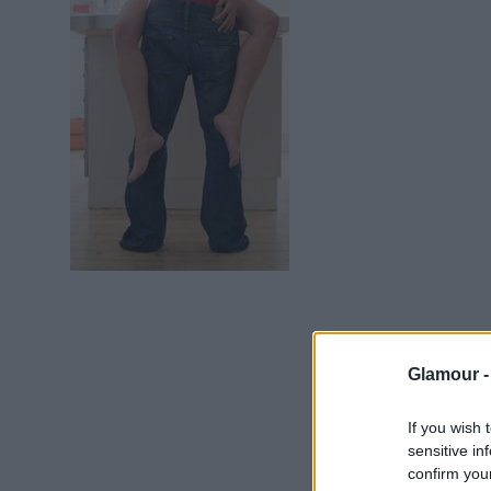
Glamour 
If you wish 
sensitive in
confirm you