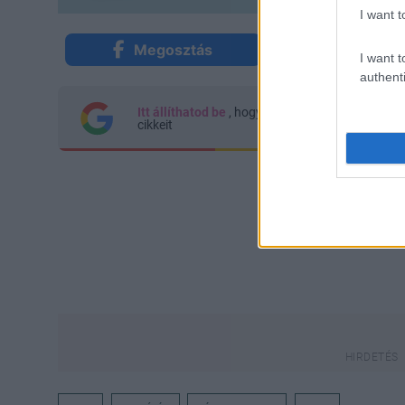
I want t
Megosztás
Küldés Mes
I want t
authenti
Itt állíthatod be
, hogy a Google keresőben kön
cikkeit