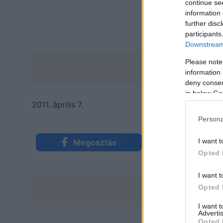
continue se
information 
further disc
participants
Downstream 
Please note
information 
deny consent
in below Go
2011. április 7.
Persona
I want t
Megosztás
Küldés Mess
Opted 
I want t
Opted 
I want 
Advertis
Opted 