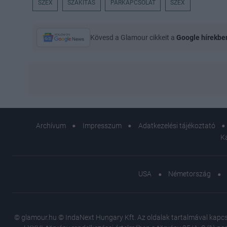
SZEX
SZAKÍTÁS
PÁRKAPCSOLAT
SZEX
Kövesd a Glamour cikkeit a
Google hírekbe
Archívum
Impresszum
Adatkezelési tájékoztató
K
USA
Németország
© glamour.hu © IndaNext Hungary Kft. Az oldalak tartalmával kapcsol