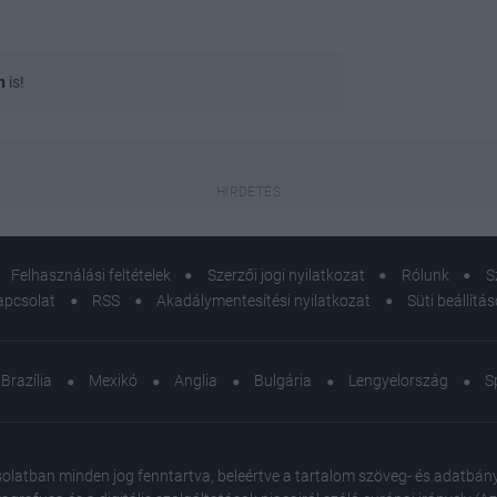
n
is!
Felhasználási feltételek
Szerzői jogi nyilatkozat
Rólunk
S
apcsolat
RSS
Akadálymentesítési nyilatkozat
Süti beállítá
Brazília
Mexikó
Anglia
Bulgária
Lengyelország
S
atban minden jog fenntartva, beleértve a tartalom szöveg- és adatbányász