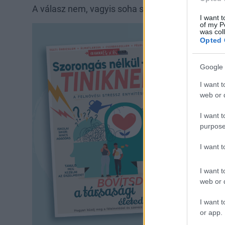
A válasz nem, vagyis soha semmilyen körülmén
I want t
of my P
was col
Opted 
Google 
I want t
web or d
I want t
purpose
I want 
I want t
web or d
I want t
or app.