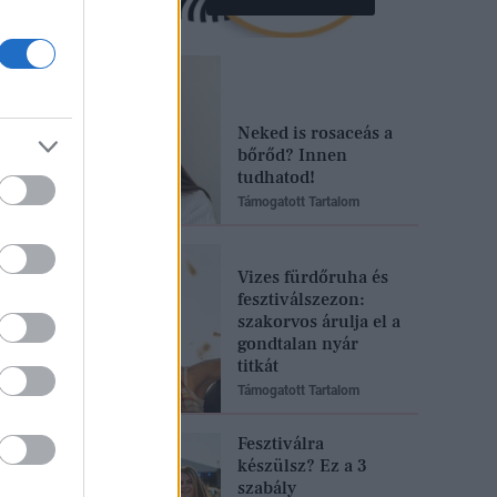
Neked is rosaceás a
bőrőd? Innen
tudhatod!
Támogatott Tartalom
Vizes fürdőruha és
fesztiválszezon:
szakorvos árulja el a
gondtalan nyár
titkát
Támogatott Tartalom
Fesztiválra
készülsz? Ez a 3
szabály