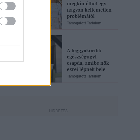
megkímélhet egy
nagyon kellemetlen
problémától
Támogatott Tartalom
A leggyakoribb
egészségügyi
csapda, amibe nők
ezrei lépnek bele
Támogatott Tartalom