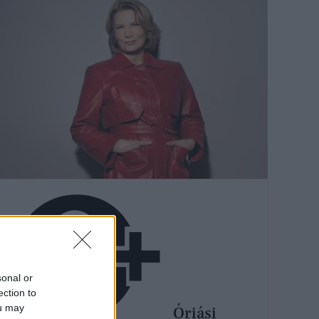
sonal or
ection to
ou may
Óriási