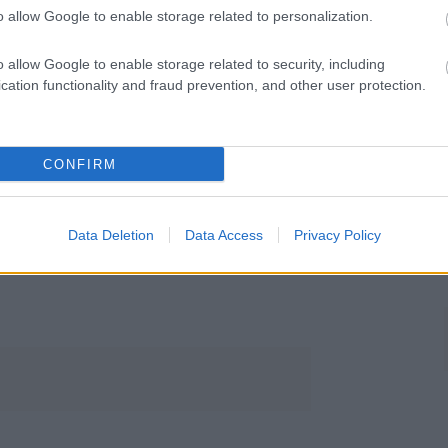
o allow Google to enable storage related to personalization.
sengeren
Pinterest
o allow Google to enable storage related to security, including
cation functionality and fraud prevention, and other user protection.
nyebben megtaláld a glamour.hu
CONFIRM
Data Deletion
Data Access
Privacy Policy