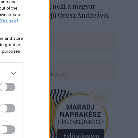
 personal
hálával tartozik neki a magyar
out of the
divatipar: interjú Orosz Andreával
 downstream
B’s List of
er and store
to grant or
ed purposes
Feliratkozom