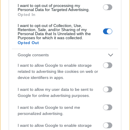
gyerekeidet, eszedbe jutna bántani azokat, akik
I want to opt-out of processing my
Personal Data for Targeted Advertising.
sem tartós kapcsolatot, sem gyereket nem
Opted In
akarnak?
Ezt szinte elképzelhetetlennek tartom.
I want to opt-out of Collection, Use,
Retention, Sale, and/or Sharing of my
Personal Data that Is Unrelated with the
Purposes for which it was collected.
Opted Out
Google consents
I want to allow Google to enable storage
related to advertising like cookies on web or
device identifiers in apps.
I want to allow my user data to be sent to
Google for online advertising purposes.
I want to allow Google to send me
personalized advertising.
I want to allow Google to enable storage