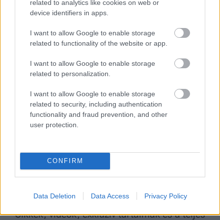
related to analytics like cookies on web or
device identifiers in apps.
I want to allow Google to enable storage
related to functionality of the website or app.
I want to allow Google to enable storage
related to personalization.
Mit jelent ma
szinglinek lenni, és mennyiben múlik ez
I want to allow Google to enable storage
related to security, including authentication
a saját döntésünkön?
functionality and fraud prevention, and other
user protection.
CONFIRM
Data Deletion
Data Access
Privacy Policy