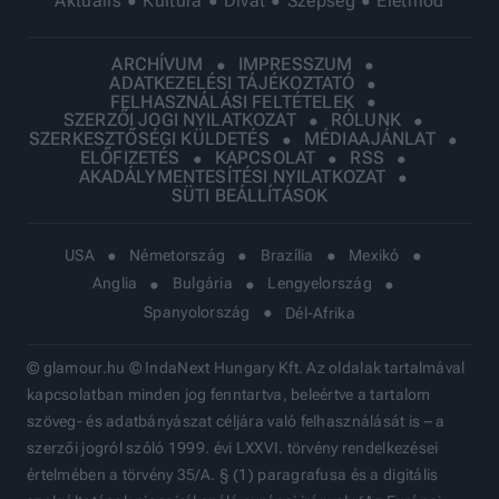
Aktuális
Kultúra
Divat
Szépség
Életmód
ARCHÍVUM
IMPRESSZUM
ADATKEZELÉSI TÁJÉKOZTATÓ
FELHASZNÁLÁSI FELTÉTELEK
SZERZŐI JOGI NYILATKOZAT
RÓLUNK
SZERKESZTŐSÉGI KÜLDETÉS
MÉDIAAJÁNLAT
ELŐFIZETÉS
KAPCSOLAT
RSS
AKADÁLYMENTESÍTÉSI NYILATKOZAT
SÜTI BEÁLLÍTÁSOK
USA
Németország
Brazília
Mexikó
Anglia
Bulgária
Lengyelország
Spanyolország
Dél-Afrika
© glamour.hu © IndaNext Hungary Kft. Az oldalak tartalmával
kapcsolatban minden jog fenntartva, beleértve a tartalom
szöveg- és adatbányászat céljára való felhasználását is – a
szerzői jogról szóló 1999. évi LXXVI. törvény rendelkezései
értelmében a törvény 35/A. § (1) paragrafusa és a digitális