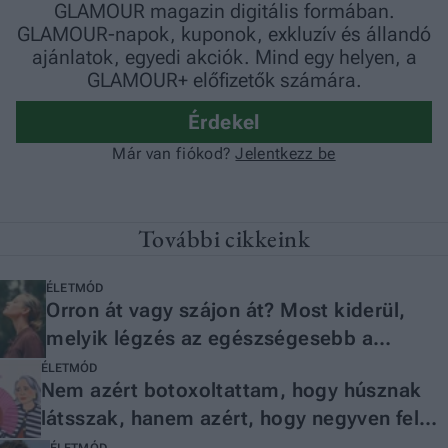
További cikkeink
ÉLETMÓD
Orron át vagy szájon át? Most kiderül,
melyik légzés az egészségesebb a
szakember szerint
ÉLETMÓD
Nem azért botoxoltattam, hogy húsznak
látsszak, hanem azért, hogy negyven felett
is jól érezzem magam