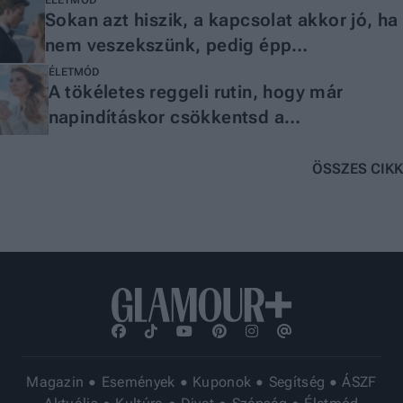
ÉLETMÓD
Sokan azt hiszik, a kapcsolat akkor jó, ha
nem veszekszünk, pedig épp
ellenkezőleg
ÉLETMÓD
A tökéletes reggeli rutin, hogy már
napindításkor csökkentsd a
kortizolszintet
ÖSSZES CIKK
Magazin
Események
Kuponok
Segítség
ÁSZF