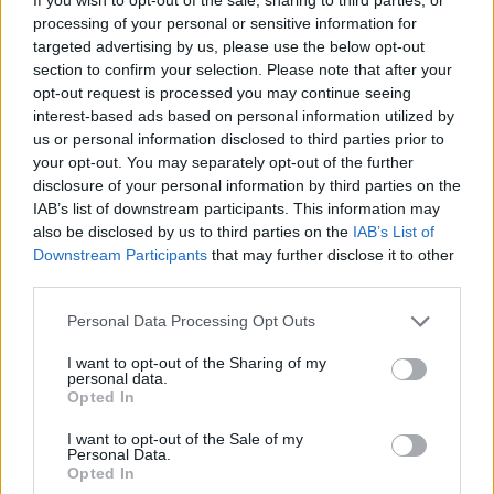
processing of your personal or sensitive information for
gondolom, hogy ez a kritika, ami amúgy nem is
targeted advertising by us, please use the below opt-out
kritika, hanem sokkal inkább egy faragatlan
section to confirm your selection. Please note that after your
opt-out request is processed you may continue seeing
beszólás volt, az önbizalmam leépítésére tett
interest-based ads based on personal information utilized by
tudatos vagy tudattalan kísérlet, csak és
us or personal information disclosed to third parties prior to
your opt-out. You may separately opt-out of the further
kizárólag azért hatott rám, mert nem éreztem
disclosure of your personal information by third parties on the
magam rendben az életemet illetően.
IAB’s list of downstream participants. This information may
also be disclosed by us to third parties on the
IAB’s List of
Downstream Participants
that may further disclose it to other
Szerintem az, aki negatív kritikával illet mást
third parties.
azért, mert úgy él, ahogyan neki jó, és ezzel nem
Please note that this website/app uses one or more Google
Personal Data Processing Opt Outs
bánt mást, - például egyedülállóként vagy
services and may gather and store information including but
not limited to your visit or usage behaviour. You may click to
I want to opt-out of the Sharing of my
gyermektelenül -, saját magáról állít ki
personal data.
grant or deny consent to Google and its third-party tags to
Opted In
szegénységi bizonyítványt, és nem szabad rá
use your data for below specified purposes in below Google
consent section.
figyelni. Őszintén?
Ha te egy boldog,
I want to opt-out of the Sale of my
Personal Data.
Opted In
kiegyensúlyozott kapcsolatban élsz, és imádod a