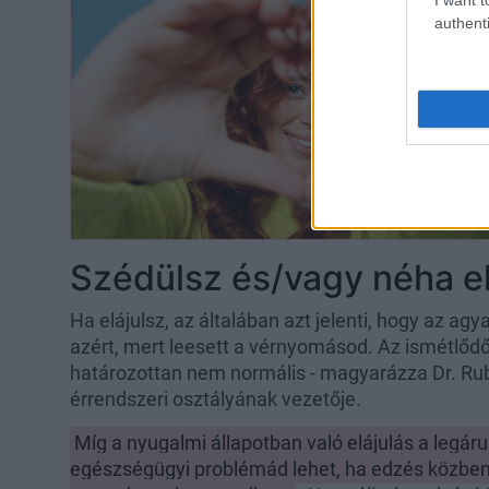
authenti
Szédülsz és/vagy néha el
Ha elájulsz, az általában azt jelenti, hogy az a
azért, mert leesett a vérnyomásod. Az ismétlődő, 
határozottan nem normális - magyarázza Dr. Rub
érrendszeri osztályának vezetője.
Míg a nyugalmi állapotban való elájulás a legár
egészségügyi problémád lehet, ha edzés közben