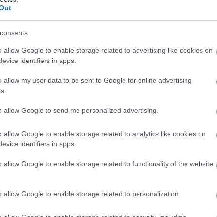
Out
lkasi
ínűbb,
consents
o allow Google to enable storage related to advertising like cookies on
evice identifiers in apps.
o allow my user data to be sent to Google for online advertising
s.
to allow Google to send me personalized advertising.
k szívproblémákra utalnak, és nem
áradtságra
? A szakember szerint
o allow Google to enable storage related to analytics like cookies on
át ha például néhány hete még végig
evice identifiers in apps.
anélkül, hogy ezeket a problémákat
n jelentheti azt, hogy valami nem
o allow Google to enable storage related to functionality of the website
o allow Google to enable storage related to personalization.
o allow Google to enable storage related to security, including