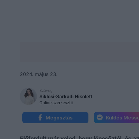
2024. május 23.
Szöveg:
Siklósi-Sarkadi Nikolett
Online szerkesztő
Megosztás
Küldés Mess
Előfordult már veled, hogy lépcsőztél, és 