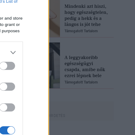
B’s List of
Mindenki azt hiszi,
hogy egészségtelen,
pedig a hekk és a
er and store
lángos is jót tehe
to grant or
ed purposes
Támogatott Tartalom
A leggyakoribb
egészségügyi
csapda, amibe nők
ezrei lépnek bele
Támogatott Tartalom