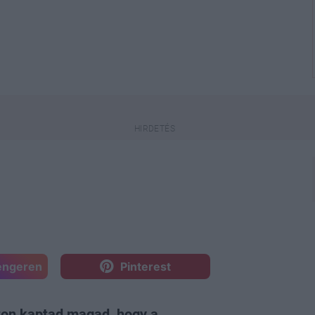
engeren
Pinterest
azon kaptad magad, hogy a