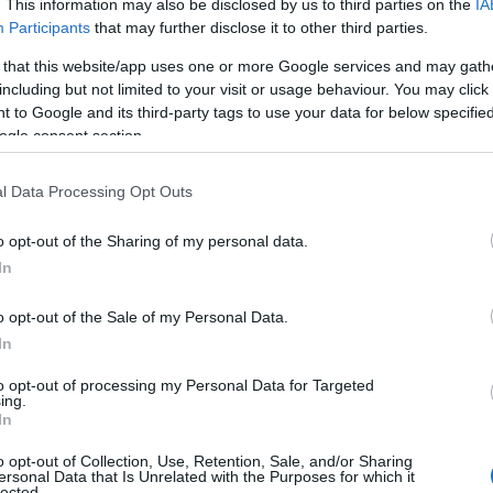
. This information may also be disclosed by us to third parties on the
IA
Participants
that may further disclose it to other third parties.
 és levegő után
 that this website/app uses one or more Google services and may gath
including but not limited to your visit or usage behaviour. You may click 
lkül
 to Google and its third-party tags to use your data for below specifi
ogle consent section.
 a szervezetedbe, ennek a folyamatnak
n elfáradtál volna. Továbbá, ha a szíved
l Data Processing Opt Outs
rulhat a tüdődbe, ami megnehezítheti
o opt-out of the Sharing of my personal data.
In
 férfiaknál másképp jelentkezhetnek.
ébb tüneteik”
- mondja Nikki Bart
o opt-out of the Sale of my Personal Data.
In
to opt-out of processing my Personal Data for Targeted
ing.
ap,
In
o opt-out of Collection, Use, Retention, Sale, and/or Sharing
ben
ersonal Data that Is Unrelated with the Purposes for which it
lected.