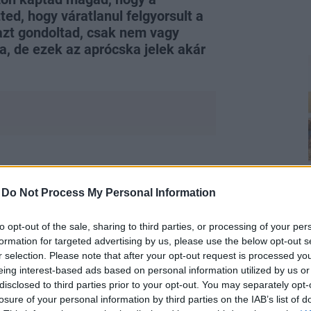
ed, hogy váratlanul felgyorsult a
 azt gondoltad, csak nem vagy
a, de ezek az aprócska jelek akár
gy, valószínűleg nincs miért aggódnod,
égek
leggyakoribb típusa) jeleit akár már
-
Do Not Process My Personal Information
od magadon. Ezeket a tüneteket sokan
eszed őket, és szakemberhez fordulsz,
to opt-out of the sale, sharing to third parties, or processing of your per
lyen tünetekre érdemes odafigyelned -
formation for targeted advertising by us, please use the below opt-out s
r selection. Please note that after your opt-out request is processed y
eing interest-based ads based on personal information utilized by us or
disclosed to third parties prior to your opt-out. You may separately opt-
losure of your personal information by third parties on the IAB’s list of