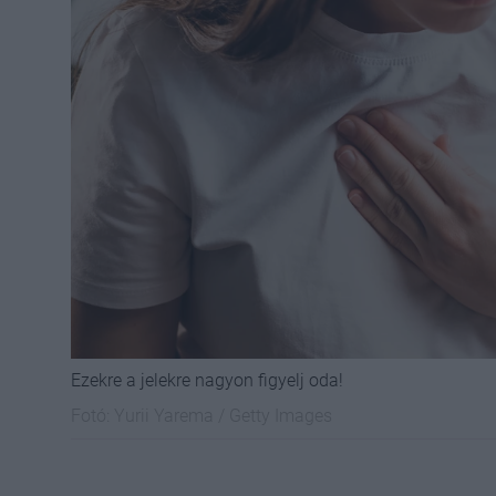
Ezekre a jelekre nagyon figyelj oda!
Fotó:
Yurii Yarema / Getty Images