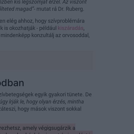
zben kis légszomjat érzel. Az viszont
rőlteted magad”
- mutat rá Dr. Ruberg.
őven elég ahhoz, hogy szívproblémára
 is okozhatják - például
kiszáradás
,
t mindenképp konzultálj az orvosoddal,
odban
 szívbetegségek egyik gyakori tünete. De
úgy írják le, hogy olyan érzés, mintha
záteszi, hogy mások viszont sokkal
érezhetsz, amely végigsugárzik a