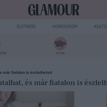
ÉLETMÓD
HOROSZKÓP
KULTÚ
ÁTÉK
SYOSS
s már fiatalon is észlelheted
talhat, és már fiatalon is észlel