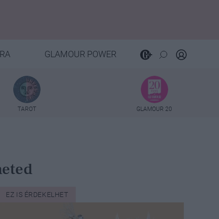
RA
GLAMOUR POWER
TAROT
GLAMOUR 20
heted
EZ IS ÉRDEKELHET