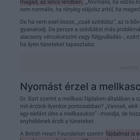
magad, az sincs rendben.
„Normális, ha edzés kö
nem normális, ha tényleg elájulsz attól, ha mege
De ha nem esel össze,
„
csak szédülsz
”
, az is b
gyanakodj. De persze a szédülést más problémák
alacsony vércukorszint vagy fülgyulladás -, ezér
ha ilyen tüneteket tapasztalsz.
Nyomást érzel a mellkas
Dr. Bart szerint a mellkasi fájdalom általában a
mit érzünk ilyenkor pontosabban? „
Vannak, akik 
egy elefánt ülne a mellkasukon”
- mondja, de hoz
enyhébbnek érzik a tüneteket.
A British Heart Foundation szerint
fájdalmat is 