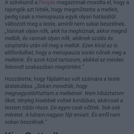
A színésznő a
People
magazinnak mondta el, hogy a
rajongók azt hitték, hogy megműttette a melleit,
pedig csak a menopauza egyik olyan hatásától
változott meg a teste, amiről nem sokat beszélnek.
„Vannak olyan nők, akik ha meghíznak, akkor megnő
mellük, és vannak olyan nők, akiknek szülés és
szoptatás után nő meg a mellük. Ezen kívül az is
előfordulhat, hogy a menopauza során nőnek meg a
melleink. Én azok közé tartozom, akikkel ez minden
felsorolt szakaszban megtörtént.”
Hozzátette, hogy fájdalmas volt számára a teste
átalakulása
. „Sokan mondták, hogy
megnagyobbíttattam a melleimet. Nem hibáztatom
őket, tényleg kisebbek voltak korábban, akárcsak a
testem többi része. De egyre csak nőttek. Sok-sok
méretet. A hátam nagyon fájt emiatt. És erről nem
sokan beszélnek.”