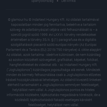
Spanyolország
Dél-Afrika
© glamour.hu © IndaNext Hungary Kft. Az oldalak tartalmával
kapcsolatban minden jog fenntartva, beleértve a tartalom
szöveg- és adatbányászat céljára való felhasználását is – a
szerzői jogról szóló 1999. évi LXXVI. törvény rendelkezései
értelmében a törvény 35/A. § (1) paragrafusa és a digitális
szolgáltatások piacairól szóló európai irányelv (Az Európai
Parlament és a Tanács (EU) 2019/790 Irányelve) 4. cikke alapján!
Az oldalak, azok tartalma - ideértve különösen, de nem kizárólag
az azokon közzétett szövegeket, grafikákat, képeket, fotókat,
hangfelvételeket és videókat stb. - az IndaNext Hungary Kft.
("Jogtulajdonos") kizárólagos jogosultsága alá esnek. Mindezek
minden és bármely felhasználása csak a Jogtulajdonos előzetes
írásbeli hozzájárulásával lehetséges. Az oldalról kivezető linkeken
elérhető tartalmakért a Jogtulajdonos semmilyen felelősséget,
helytállást nem vállal. A Jogtulajdonos pontos és hiteles
Gelencs
információk közlésére, tájékoztatás megadására törekszik, de a
ruhájába
közlésből, tájékoztatásból fakadó esetleges károkért
Te is ez
felelősséget, helytállást nem vállal.