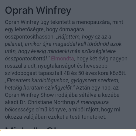
Oprah Winfrey
Oprah Winfrey úgy tekintett a menopauzára, mint
egy lehetőségre, hogy önmagára
összpontosíthasson.
„Rájöttem, hogy ez az a
pillanat, amikor újra magaddal kell törődnöd azok
után, hogy évekig mindenki más szükségleteire
összpontosítottál.”
Elmondta
, hogy két évig nagyon
rosszul aludt, nyugtalanságot és hevesebb
szívdobogást tapasztalt 48 és 50 éves kora között.
„Elmentem kardiológushoz, gyógyszert szedtem,
hetekig hordtam szívfigyelőt.”
Aztán egy nap, az
Oprah Winfrey Show
irodájába sétálva a kezébe
akadt Dr. Christiane Northrup
A menopauza
bölcsessége
című könyve, amiből rájött, hogy mi
okozza valójában ezeket a testi tüneteket.
Michelle Obama