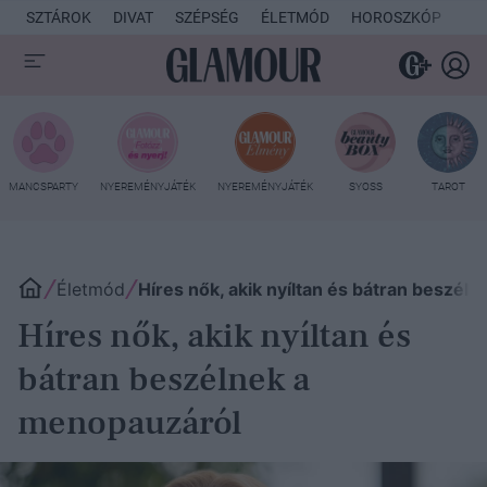
SZTÁROK
DIVAT
SZÉPSÉG
ÉLETMÓD
HOROSZKÓP
KU
MANCSPARTY
NYEREMÉNYJÁTÉK
NYEREMÉNYJÁTÉK
SYOSS
TAROT
Életmód
Híres nők, akik nyíltan és bátran beszél
Híres nők, akik nyíltan és
bátran beszélnek a
menopauzáról