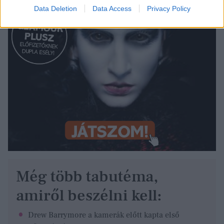
Data Deletion
Data Access
Privacy Policy
Még több tabutéma,
amiről beszélni kell:
Drew Barrymore a kamerák előtt kapta első