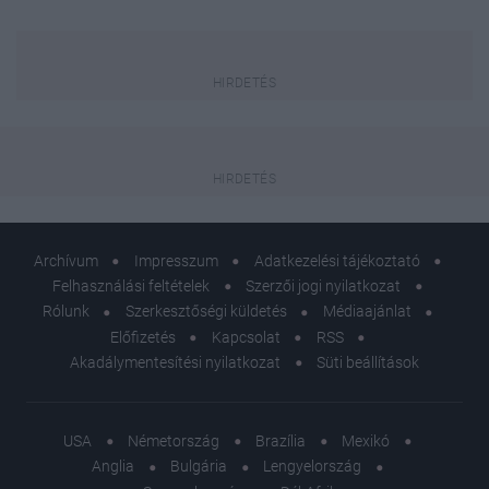
Archívum
Impresszum
Adatkezelési tájékoztató
Felhasználási feltételek
Szerzői jogi nyilatkozat
Rólunk
Szerkesztőségi küldetés
Médiaajánlat
Előfizetés
Kapcsolat
RSS
Akadálymentesítési nyilatkozat
Süti beállítások
USA
Németország
Brazília
Mexikó
Anglia
Bulgária
Lengyelország