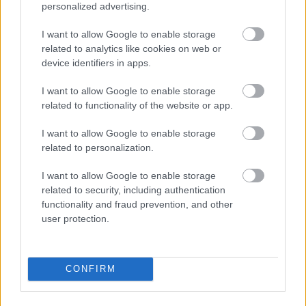
menopauza tüneteit.
„Hangulatingadozások,
personalized advertising.
éjszakai izzadás és migrén... Úgy éreztem, kicsúszik
a kezeim közül az irányítás”
– mondta a
Hello!
I want to allow Google to enable storage
magazinnak 2023 júliusában.
„Hiányoztak a nyílt
related to analytics like cookies on web or
device identifiers in apps.
beszélgetések és a források ahhoz, hogy eligazodjak
a változásokon, amiken a nők keresztülmennek.
I want to allow Google to enable storage
Ezért dolgozom most szenvedélyesen azon, hogy
related to functionality of the website or app.
felhívjam rá a figyelmet és ösztönözzem az őszinte
beszélgetéseket ezzel kapcsolatban.”
I want to allow Google to enable storage
related to personalization.
Forrás:
glamour.com
I want to allow Google to enable storage
related to security, including authentication
functionality and fraud prevention, and other
user protection.
CONFIRM