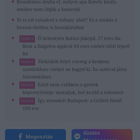
Bennfentes árulta el, milyen apa Károly király,
amikor nem látják a kamerák
Te is ezt csinálod a zuhany alatt? Ez a szokás a
hosszú élethez is hozzájárulhat
Ő Sebestyén Balázs jóképű, 17 éves fia:
FEMINA
Beni a Szigeten apjával 65 ezer ember előtt lépett
fel
Türkizkék folyó csorog a keskeny
FEMINA
szurdokban: ezeket ne hagyd ki, ha autóval jársz
Szlovéniában
Ezért nem csökken a gyerek
DÍVÁNY
képernyőideje: mutatjuk, hol kezdd a reformot
Így strandolt Budapest: a Gellért fürdő
DÍVÁNY
100 éve
Küldés
Megosztás