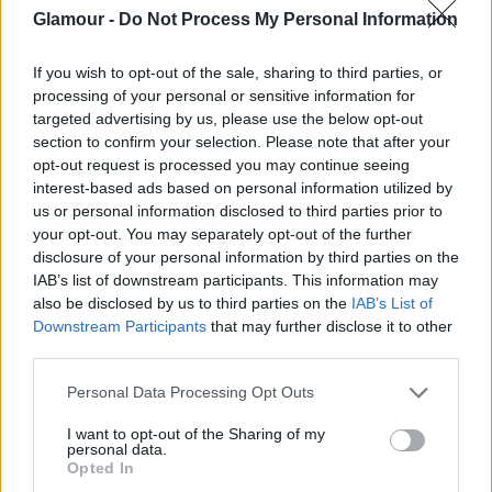
Glamour -
Do Not Process My Personal Information
2020-ban Michelle Obama a Spotify-on futó
podcastjában beszélgetett Sharon Malone
If you wish to opt-out of the sale, sharing to third parties, or
nőgyógyásszal a menopauzáról, ahol többek között
processing of your personal or sensitive information for
elmondta, hogy már a 30-as éveiben is tapasztalt
targeted advertising by us, please use the below opt-out
hőhullámokat éjszakánként. Sőt, First Lady-ként a
section to confirm your selection. Please note that after your
hivatalos események alatt is küzdött ezzel.
opt-out request is processed you may continue seeing
interest-based ads based on personal information utilized by
us or personal information disclosed to third parties prior to
Fel voltam öltözve, be kellett
your opt-out. You may separately opt-out of the further
disclosure of your personal information by third parties on the
mennem egy rendezvényre, közben
IAB’s list of downstream participants. This information may
also be disclosed by us to third parties on the
IAB’s List of
pedig szó szerint úgy éreztem,
Downstream Participants
that may further disclose it to other
mintha belém tettek volna egy
third parties.
kemencét, a maximumra csavarták
Please note that this website/app uses one or more Google
Personal Data Processing Opt Outs
services and may gather and store information including but
volna, és mindenem elkezdett volna
not limited to your visit or usage behaviour. You may click to
I want to opt-out of the Sharing of my
personal data.
grant or deny consent to Google and its third-party tags to
olvadni.
Opted In
use your data for below specified purposes in below Google