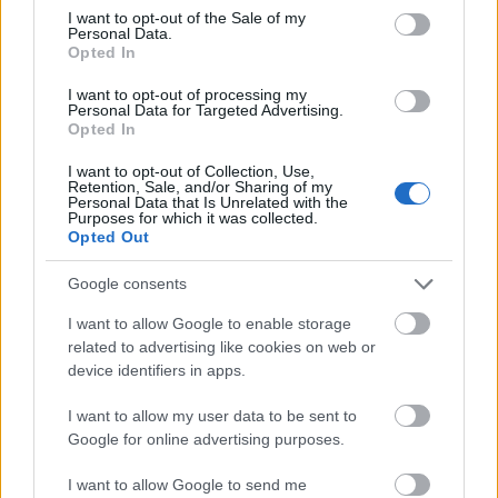
consent section.
I want to opt-out of the Sale of my
Personal Data.
Cynthia Nixon
Opted In
A
Szex és New York
Mirandája, aki feleségével egy
I want to opt-out of processing my
Personal Data for Targeted Advertising.
időben ment keresztül a menopauzán, igazi
Opted In
szabadságnak élte meg, hogy többé már nem lesz
termékeny.
„Számomra ez nem volt szomorú, mert
I want to opt-out of Collection, Use,
Retention, Sale, and/or Sharing of my
ha eléred az 50-et, akkor végeztél. Az a szabadság,
Personal Data that Is Unrelated with the
Purposes for which it was collected.
ami abból adódik, hogy többé nem vagy termékeny,
Opted Out
hatalmas” -
osztotta meg
2017-ben a Stella
magazinnal.
Google consents
I want to allow Google to enable storage
related to advertising like cookies on web or
device identifiers in apps.
I want to allow my user data to be sent to
Naomi Watts
Google for online advertising purposes.
Naomi Watts 36 évesen kezdte magán tapasztalni a
I want to allow Google to send me