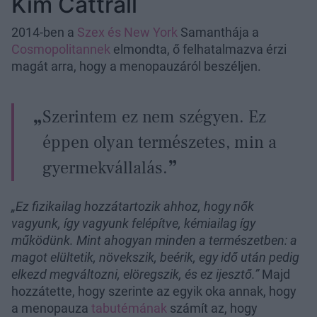
Kim Cattrall
2014-ben a
Szex és New York
Samanthája a
Cosmopolitannek
elmondta, ő felhatalmazva érzi
magát arra, hogy a menopauzáról beszéljen.
Szerintem ez nem szégyen. Ez
éppen olyan természetes, min a
gyermekvállalás.
„Ez fizikailag hozzátartozik ahhoz, hogy nők
vagyunk, így vagyunk felépítve, kémiailag így
működünk. Mint ahogyan minden a természetben: a
magot elültetik, növekszik, beérik, egy idő után pedig
elkezd megváltozni, elöregszik, és ez ijesztő.”
Majd
hozzátette, hogy szerinte az egyik oka annak, hogy
a menopauza
tabutémának
számít az, hogy