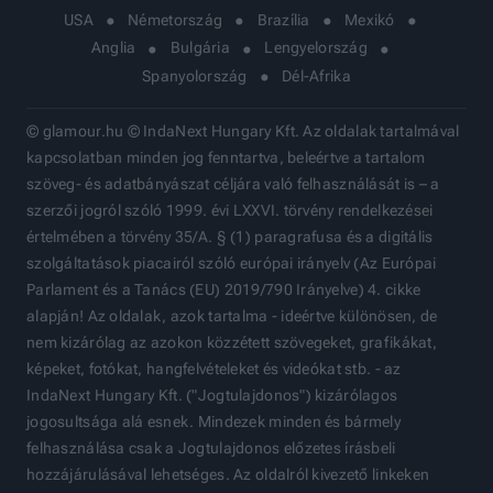
USA
Németország
Brazília
Mexikó
Anglia
Bulgária
Lengyelország
Spanyolország
Dél-Afrika
© glamour.hu © IndaNext Hungary Kft. Az oldalak tartalmával
kapcsolatban minden jog fenntartva, beleértve a tartalom
szöveg- és adatbányászat céljára való felhasználását is – a
szerzői jogról szóló 1999. évi LXXVI. törvény rendelkezései
értelmében a törvény 35/A. § (1) paragrafusa és a digitális
szolgáltatások piacairól szóló európai irányelv (Az Európai
Parlament és a Tanács (EU) 2019/790 Irányelve) 4. cikke
alapján! Az oldalak, azok tartalma - ideértve különösen, de
nem kizárólag az azokon közzétett szövegeket, grafikákat,
képeket, fotókat, hangfelvételeket és videókat stb. - az
IndaNext Hungary Kft. ("Jogtulajdonos") kizárólagos
jogosultsága alá esnek. Mindezek minden és bármely
felhasználása csak a Jogtulajdonos előzetes írásbeli
hozzájárulásával lehetséges. Az oldalról kivezető linkeken