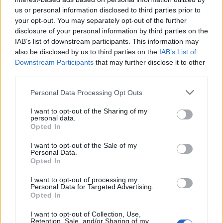
pénz.
us or personal information disclosed to third parties prior to
your opt-out. You may separately opt-out of the further
disclosure of your personal information by third parties on the
Mit jelent ez a pénztárcában?
IAB’s list of downstream participants. This information may
also be disclosed by us to third parties on the
IAB’s List of
Downstream Participants
that may further disclose it to other
Vegyünk egy konkrét példát! Ha egy édesanya
third parties.
500 ezer forintos bruttót keresett eddig, abból
Please note that this website/app uses one or more Google
Personal Data Processing Opt Outs
minden hónapban levontak 75 ezer forint SZJA-
services and may gather and store information including but
not limited to your visit or usage behaviour. You may click to
I want to opt-out of the Sharing of my
t és 92 500 forint TB-járulékot. Így a nettó bére
personal data.
grant or deny consent to Google and its third-party tags to
Opted In
332 500 forint volt.
Október 1-jétől viszont a 75
use your data for below specified purposes in below Google
consent section.
ezer forintos SZJA teljesen eltűnik, így a nettója
I want to opt-out of the Sale of my
Personal Data.
407 500 forintra nő.
Ez havonta pontosan 75
Opted In
ezer forint pluszt jelent, ami éves szinten közel
I want to opt-out of processing my
Personal Data for Targeted Advertising.
900 ezer forintot. Akárhonnan nézzük, ez nem
Opted In
kis összeg!
I want to opt-out of Collection, Use,
Retention, Sale, and/or Sharing of my