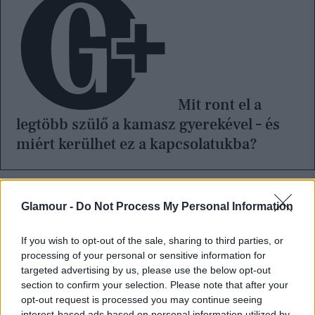
Mit ront el a
legtöbb szülő a kamasz gyerekével – és
miért kerülhet ez a kapcsolatukba?
Ha valaki elmulasztja a nyilatkozatot, akkor sem
Glamour -
Do Not Process My Personal Information
veszíti el a jogosultságot, de a kedvezményt csak a
jövő májusi adóbevalláskor tudja érvényesíteni,
If you wish to opt-out of the sale, sharing to third parties, or
egy összegben.
Ez azt jelenti, hogy a novemberi
processing of your personal or sensitive information for
targeted advertising by us, please use the below opt-out
fizetésnél még nem lesz magasabb a nettó, hanem
section to confirm your selection. Please note that after your
csak hónapokkal később, egyben érkezik vissza a
opt-out request is processed you may continue seeing
interest-based ads based on personal information utilized by