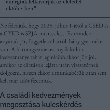
energiák felkavarják az életedet
októberben”
Ne feledjük, hogy 2025. július 1-jétől a CSED és
a GYED is SZJA-mentes lett. Ez minden
anyának jár, függetlenül attól, hány gyermeke
van. A háromgyermekes anyák külön
kedvezménye tehát leginkább akkor jön jól,
amikor az ellátások lejárta után visszatérnek
dolgozni, hiszen ekkor a munkabérük után sem
kell már adót fizetniük.
A családi kedvezmények
megosztása kulcskérdés