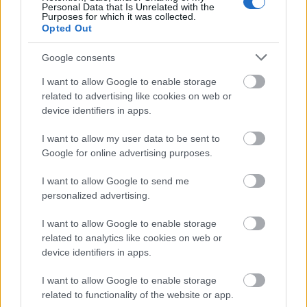
Personal Data that Is Unrelated with the
Az
SZJA-mentesség
a bér jellegű jövedelmekre
Purposes for which it was collected.
Opted Out
terjed ki. Ez a klasszikus munkabér mellett a
Google consents
közfoglalkoztatási díjra, tisztségviselői díjazásra
I want to allow Google to enable storage
vagy akár a nevelőszülői díjra is vonatkozik.
related to advertising like cookies on web or
Nem érvényes azonban az osztalékra, a kamatra
device identifiers in apps.
és az árfolyamnyereségre, vagyis a
I want to allow my user data to be sent to
tőkejövedelmek után továbbra is kell adót
Google for online advertising purposes.
fizetni. Ugyanez a helyzet például a
I want to allow Google to send me
végkielégítéssel is, ott sem alkalmazható a
personalized advertising.
mentesség.
I want to allow Google to enable storage
related to analytics like cookies on web or
device identifiers in apps.
I want to allow Google to enable storage
related to functionality of the website or app.