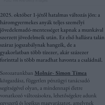
Fotó:
We Are/Getty Images
2025. október 1-jétől hatalmas változás jön: a
háromgyermekes anyák teljes személyi
jövedelemadó-mentességet kapnak a munkával
szerzett jövedelmeik után. Ez első hallásra talán
száraz jogszabálynak hangzik, de a
gyakorlatban több tízezer, akár százezer
forinttal is több maradhat havonta a családnál.
Sorozatunkban
Molnár- Simon Tímea
közgazdász, független pénzügyi tanácsadó
segítségével olyan, a mindennapi életre
vonatkozó változásokra, lehetőségekre adunk
egyszerű és logikus magyarázatot, amelynek