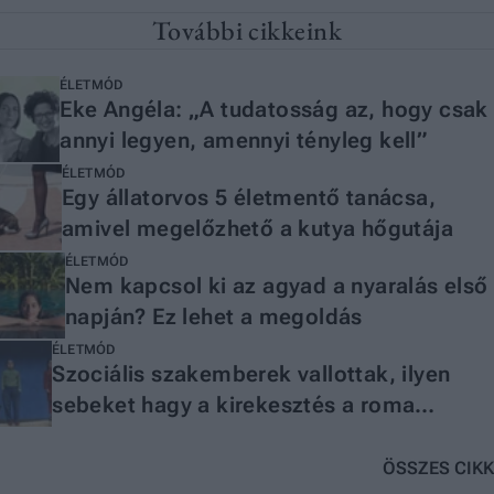
További cikkeink
ÉLETMÓD
Eke Angéla: „A tudatosság az, hogy csak
annyi legyen, amennyi tényleg kell”
ÉLETMÓD
Egy állatorvos 5 életmentő tanácsa,
amivel megelőzhető a kutya hőgutája
ÉLETMÓD
Nem kapcsol ki az agyad a nyaralás első
napján? Ez lehet a megoldás
ÉLETMÓD
Szociális szakemberek vallottak, ilyen
sebeket hagy a kirekesztés a roma
gyerekek lelkén
ÖSSZES CIKK