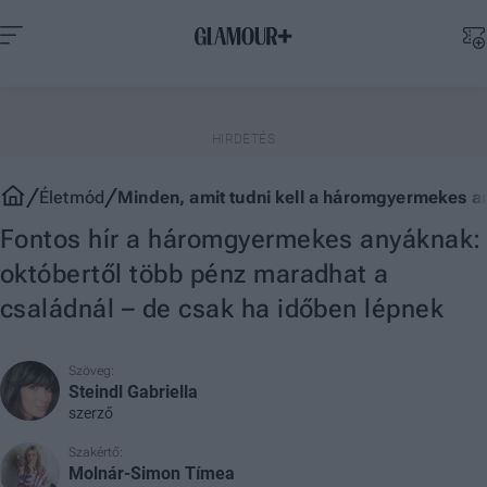
Életmód
Minden, amit tudni kell a háromgyermekes 
Fontos hír a háromgyermekes anyáknak:
októbertől több pénz maradhat a
családnál – de csak ha időben lépnek
Szöveg:
Steindl Gabriella
szerző
Szakértő:
Molnár-Simon Tímea