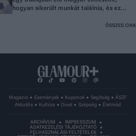
hogyan sikerült munkát találnia, és ez
másoknak is tanulságos lehet
ÖSSZES CIKK
Magazin
Események
Kuponok
Segítség
ÁSZF
Aktuális
Kultúra
Divat
Szépség
Életmód
ARCHÍVUM
IMPRESSZUM
ADATKEZELÉSI TÁJÉKOZTATÓ
FELHASZNÁLÁSI FELTÉTELEK