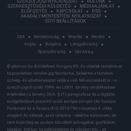
SZERZŐI JOGI NYILATKOZAT
RÓLUNK
SZERKESZTŐSÉGI KÜLDETÉS
MÉDIAAJÁNLAT
ELŐFIZETÉS
KAPCSOLAT
RSS
AKADÁLYMENTESÍTÉSI NYILATKOZAT
SÜTI BEÁLLÍTÁSOK
USA
Németország
Brazília
Mexikó
Anglia
Bulgária
Lengyelország
Spanyolország
Dél-Afrika
© glamour.hu © IndaNext Hungary Kft. Az oldalak tartalmával
kapcsolatban minden jog fenntartva, beleértve a tartalom
szöveg- és adatbányászat céljára való felhasználását is – a
szerzői jogról szóló 1999. évi LXXVI. törvény rendelkezései
értelmében a törvény 35/A. § (1) paragrafusa és a digitális
szolgáltatások piacairól szóló európai irányelv (Az Európai
Parlament és a Tanács (EU) 2019/790 Irányelve) 4. cikke
alapján! Az oldalak, azok tartalma - ideértve különösen, de
nem kizárólag az azokon közzétett szövegeket, grafikákat,
képeket, fotókat, hangfelvételeket és videókat stb. - az