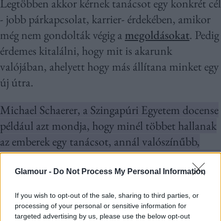
Legtöbben akkor kérnek tanácsot egy konkrét cél
- jobb párkapcsolat, karrier- érdekében, amikor
még nem gondolták végig a
megoldásokat
. Pedig
érdemes kitalálni, hogy mit is akarunk
valójában, ahelyett hogy más állítana minket egy
új útra.
Michael Schaerer, a Szingapúri Egyetem docense
például azt mondja, hogy minél többet hallanak
az emberek egy tanácsot, annál valószínűbb,
hogy megfogadják, így jó ha végiggondolod, hogy
mi is valójában a célod, mielőtt más találja ki
Glamour -
Do Not Process My Personal Information
helyetted!
If you wish to opt-out of the sale, sharing to third parties, or
processing of your personal or sensitive information for
targeted advertising by us, please use the below opt-out