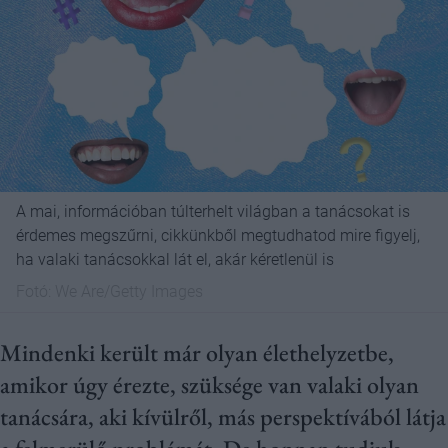
A mai, információban túlterhelt világban a tanácsokat is
érdemes megszűrni, cikkünkből megtudhatod mire figyelj,
ha valaki tanácsokkal lát el, akár kéretlenül is
Fotó:
We Are/Getty Images
Mindenki került már olyan élethelyzetbe,
amikor úgy érezte, szüksége van valaki olyan
tanácsára, aki kívülről, más perspektívából látja