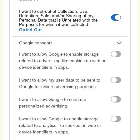
Itt a bizonyíték: a
I want to opt-out of Collection, Use,
digitális detox a legjobb dolog, amit a
Retention, Sale, and/or Sharing of my
Personal Data that Is Unrelated with the
mentális egészségedért tehetsz
Purposes for which it was collected.
Opted Out
Összhangban van az életeddel?
Google consents
I want to allow Google to enable storage
Valóban jó ötlet lehet egy baráttól kapott tanács
related to advertising like cookies on web or
device identifiers in apps.
az autóvásárlásról, hogy megoldódjanak a
I want to allow my user data to be sent to
szállítással, közlekedéssel kapcsolatos
Google for online advertising purposes.
problémáid? Lehet, hogy ez olyan anyagi terhet
I want to allow Google to send me
jelent, ami még nagyobb gond elé állít.
personalized advertising.
„
Az emberek akkor fogadnak el tanácsot, ha a
I want to allow Google to enable storage
related to analytics like cookies on web or
javaslat egy problémára vagy aggályra irányul,
device identifiers in apps.