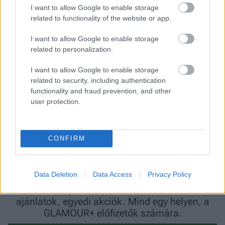
megvalósítható, és nincs jelentős következménye
I want to allow Google to enable storage
vagy mellékhatása
” - ezt már Erina Farrell, a
related to functionality of the website or app.
Penn Állami Egyetem professzora mondja, aki
I want to allow Google to enable storage
szerint egy tanács lehet praktikus, jó és hasznos,
related to personalization.
csak nem biztos, hogy nekünk szól.
I want to allow Google to enable storage
related to security, including authentication
functionality and fraud prevention, and other
user protection.
CONFIRM
Data Deletion
Data Access
Privacy Policy