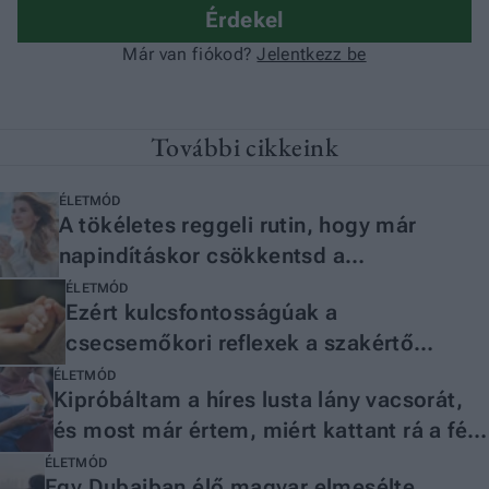
További cikkeink
ÉLETMÓD
A tökéletes reggeli rutin, hogy már
napindításkor csökkentsd a
kortizolszintet
ÉLETMÓD
Ezért kulcsfontosságúak a
csecsemőkori reflexek a szakértő
szerint
ÉLETMÓD
Kipróbáltam a híres lusta lány vacsorát,
és most már értem, miért kattant rá a fél
világ
ÉLETMÓD
Egy Dubajban élő magyar elmesélte,