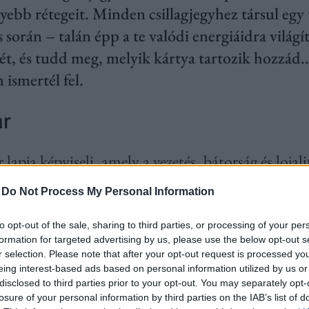
ebb rétegeit. Minden csillagjegyhez társul egy 
 során – talán épp a te valódi energiáidra világít
sét, és tudd meg, melyik kártya tartozik hozzád.
 ismertél fel.
ár
lapja képviseli, amely a vezetés, bátorság és lojali
ös, szenvedélyes, és nem fél a kihívásoktól – fejje
-
Do Not Process My Personal Information
t és rendszert hozza, ugyanakkor megjelenik benne
érdemes tudatosítani, hogyan teremtesz rendet a 
to opt-out of the sale, sharing to third parties, or processing of your per
formation for targeted advertising by us, please use the below opt-out s
a, nemcsak lendületre.
r selection. Please note that after your opt-out request is processed y
eing interest-based ads based on personal information utilized by us or
disclosed to third parties prior to your opt-out. You may separately opt-
losure of your personal information by third parties on the IAB’s list of