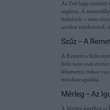
Az Erő lapja testesít
sugároz. A szenvedély
indulatát – nem elnyo
amikor türelemmel, n
Szűz – A Reme
A Remete a Szűz energi
Szűz nem csak elemzi a
felismerni, mikor van
mindennapokba.
Mérleg – Az Ig
A Mérleg jegyéhez az I