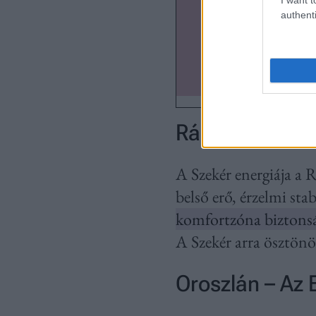
authenti
Rák – A Szekér
A Szekér energiája a R
belső erő, érzelmi stab
komfortzóna biztonság
A Szekér arra ösztönö
Oroszlán – Az 