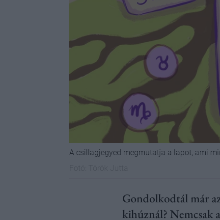
A csillagjegyed megmutatja a lapot, ami m
Fotó:
Török Jutta
Gondolkodtál már azon
kihúznál? Nemcsak az 