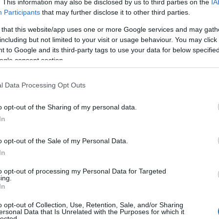
. This information may also be disclosed by us to third parties on the
IA
s nyelve az értékrend és a stabilitás. Míg a Bika a
Participants
that may further disclose it to other third parties.
dig a Főpap a spirituális rendet képviseli. Mindke
 that this website/app uses one or more Google services and may gath
including but not limited to your visit or usage behaviour. You may click 
ik a kiszámíthatóságot. Ez a lap emlékeztet arra,
 to Google and its third-party tags to use your data for below specifi
ilozófiád hogyan formálják a világod – és miként
ogle consent section.
s láthatatlan között.
l Data Processing Opt Outs
etők
o opt-out of the Sharing of my personal data.
In
eretők kártyája tartozik, amely a dualitást, válasz
o opt-out of the Sale of my Personal Data.
ommunikáció, a kíváncsiság és a sokoldalúság jell
In
vizsgáld meg helyzeteidet több szemszögből.
to opt-out of processing my Personal Data for Targeted
ing.
In
o opt-out of Collection, Use, Retention, Sale, and/or Sharing
ersonal Data that Is Unrelated with the Purposes for which it
lected.