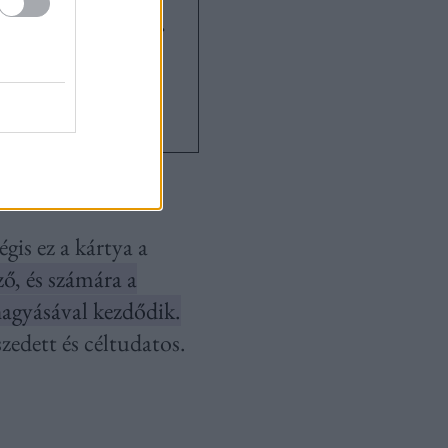
A kor
m – így találják
nmagukat a
ők
gis ez a kártya a
ő, és számára a
hagyásával kezdődik.
zedett és céltudatos.