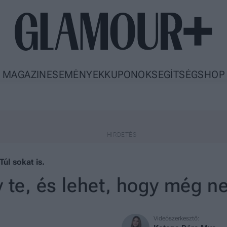
MAGAZIN
ESEMÉNYEK
KUPONOK
SEGÍTSÉG
SHOP
Túl sokat is.
y te, és lehet, hogy még n
Videószerkesztő: