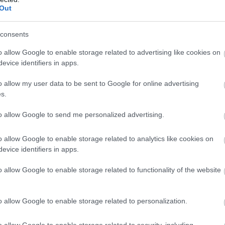
döntések
Out
letnek,
pes vagy a
consents
o allow Google to enable storage related to advertising like cookies on
őpontját is
evice identifiers in apps.
 – és közben
o allow my user data to be sent to Google for online advertising
ni önmagad.
s.
to allow Google to send me personalized advertising.
o allow Google to enable storage related to analytics like cookies on
evice identifiers in apps.
o allow Google to enable storage related to functionality of the website
o allow Google to enable storage related to personalization.
o allow Google to enable storage related to security, including