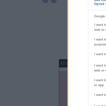
A valódi 
Opted 
akkor szü
amikor ké
Google 
I want t
másik néz
web or d
megérteni
I want t
megtalál
purpose
I want 
I want t
web or d
I want t
or app.
I want t
I want t