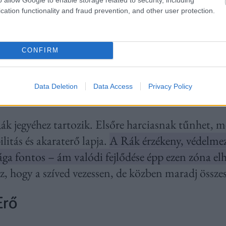
cation functionality and fraud prevention, and other user protection.
csak egy szá
meg újra ö
CONFIRM
nyugdíjas n
Data Deletion
Data Access
Privacy Policy
ák jegyéhez tartozik. Elsőre harciasnak tűnhet, mé
ilitás és akaraterő lapja.
A Rák érzékeny, védelmez
a fontos – ám valódi fejlődése épp ezen zóna el
z, hogy a szíved vezessen, de közben maradj összes
Erő