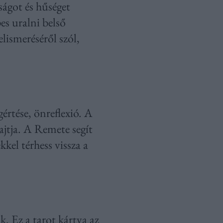
ságot és hűséget
es uralni belső
lismeréséről szól,
értése, önreflexió. A
ajtja. A Remete segít
kel térhess vissza a
k. Ez a tarot kártya az