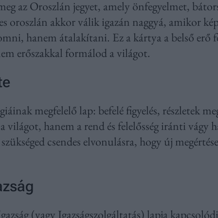
i meg az Oroszlán jegyet, amely önfegyelmet, bátor
es oroszlán akkor válik igazán naggyá, amikor kép
mni, hanem átalakítani. Ez a kártya a belső erő fe
em erőszakkal formálod a világot.
te
áinak megfelelő lap: befelé figyelés, részletek meg
 világot, hanem a rend és felelősség iránti vágy h
 szükséged csendes elvonulásra, hogy új megértések
azság
gazság (vagy Igazságszolgáltatás) lapja kapcsolódi