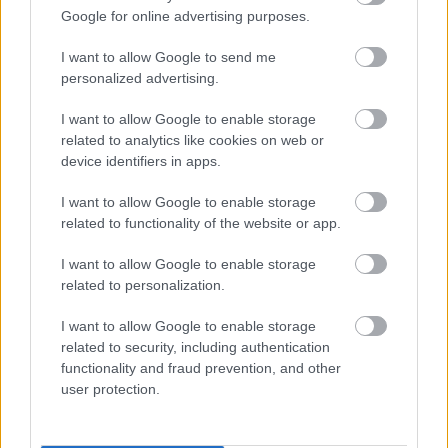
Google for online advertising purposes.
További cikkeink
I want to allow Google to send me
personalized advertising.
ÉLETMÓD
I want to allow Google to enable storage
Számos tévhit övezi, pedig nem
related to analytics like cookies on web or
elérhetetlen álom az örökbefogadás a
device identifiers in apps.
szakértő szerint
ÉLETMÓD
I want to allow Google to enable storage
Pénzügyi szakértő mond el mindent, amit
related to functionality of the website or app.
az iskolakezdési támogatásról tudnod
I want to allow Google to enable storage
kell
ÉLETMÓD
related to personalization.
Nem azért botoxoltattam, hogy húsznak
látsszak, hanem azért, hogy negyven felett
I want to allow Google to enable storage
is jól érezzem magam
related to security, including authentication
ÉLETMÓD
functionality and fraud prevention, and other
Nem kell milliárdosnak lenned, hogy
user protection.
lassítsd az öregedést – Amerikában élő
biológus árulta el a hosszú élet titkát