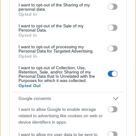
not limited to your visit or usage behaviour. You may click to
I want to opt-out of the Sharing of my
personal data.
grant or deny consent to Google and its third-party tags to
A kezdetek
Opted In
use your data for below specified purposes in below Google
consent section.
I want to opt-out of the Sale of my
Personal Data.
Opted In
I want to opt-out of processing my
Personal Data for Targeted Advertising.
Opted In
I want to opt-out of Collection, Use,
Retention, Sale, and/or Sharing of my
Personal Data that Is Unrelated with the
Purposes for which it was collected.
Opted Out
Google consents
I want to allow Google to enable storage
related to advertising like cookies on web or
device identifiers in apps.
I want to allow my user data to be sent to