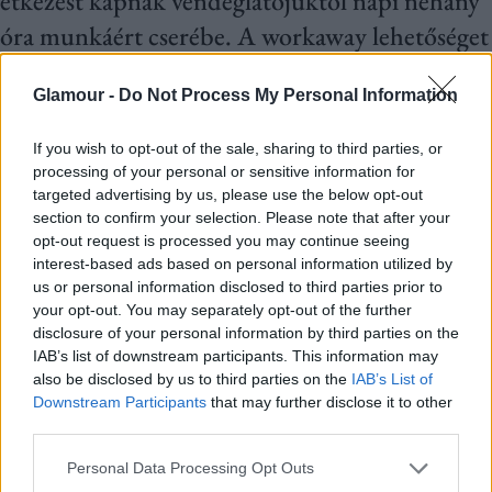
étkezést kapnak vendéglátójuktól napi néhány
óra munkáért cserébe. A workaway lehetőséget
biztosít arra, hogy mélyebb bepillantást
Glamour -
Do Not Process My Personal Information
nyerjünk egy másik kultúrába, új készségeket
sajátítsunk el és kapcsolatokat alakítsunk ki a
If you wish to opt-out of the sale, sharing to third parties, or
világ minden tájáról érkező emberekkel.
processing of your personal or sensitive information for
targeted advertising by us, please use the below opt-out
section to confirm your selection. Please note that after your
Ez a koncepció nem csupán az utazási költségek
opt-out request is processed you may continue seeing
interest-based ads based on personal information utilized by
csökkentésére szolgál, hanem egy izgalmakkal teli
us or personal information disclosed to third parties prior to
életmódot is kínál. Ádám Adrienn is ezt az utat
your opt-out. You may separately opt-out of the further
disclosure of your personal information by third parties on the
választotta férjével, Zsolttal. Cikkünkben,
IAB’s list of downstream participants. This information may
Adrienn tolmácsolásában betekintést kapunk
also be disclosed by us to third parties on the
IAB’s List of
Downstream Participants
that may further disclose it to other
ebbe a különleges utazási formába, ami nemcsak
third parties.
meseszép élményeket, de kihívásokat is tartogat
Please note that this website/app uses one or more Google
Personal Data Processing Opt Outs
bőven.
services and may gather and store information including but