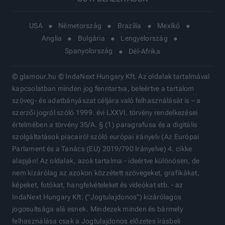
USA
Németország
Brazília
Mexikó
Anglia
Bulgária
Lengyelország
Spanyolország
Dél-Afrika
© glamour.hu © IndaNext Hungary Kft. Az oldalak tartalmával
kapcsolatban minden jog fenntartva, beleértve a tartalom
szöveg- és adatbányászat céljára való felhasználását is – a
szerzői jogról szóló 1999. évi LXXVI. törvény rendelkezései
értelmében a törvény 35/A. § (1) paragrafusa és a digitális
szolgáltatások piacairól szóló európai irányelv (Az Európai
Parlament és a Tanács (EU) 2019/790 Irányelve) 4. cikke
alapján! Az oldalak, azok tartalma - ideértve különösen, de
nem kizárólag az azokon közzétett szövegeket, grafikákat,
képeket, fotókat, hangfelvételeket és videókat stb. - az
IndaNext Hungary Kft. ("Jogtulajdonos") kizárólagos
jogosultsága alá esnek. Mindezek minden és bármely
felhasználása csak a Jogtulajdonos előzetes írásbeli