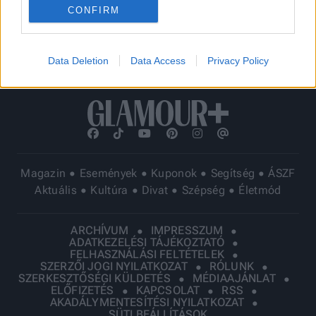
ÖSSZES CIKK
CONFIRM
Data Deletion
Data Access
Privacy Policy
Magazin
Események
Kuponok
Segítség
ÁSZF
Aktuális
Kultúra
Divat
Szépség
Életmód
ARCHÍVUM
IMPRESSZUM
ADATKEZELÉSI TÁJÉKOZTATÓ
FELHASZNÁLÁSI FELTÉTELEK
SZERZŐI JOGI NYILATKOZAT
RÓLUNK
SZERKESZTŐSÉGI KÜLDETÉS
MÉDIAAJÁNLAT
ELŐFIZETÉS
KAPCSOLAT
RSS
AKADÁLYMENTESÍTÉSI NYILATKOZAT
SÜTI BEÁLLÍTÁSOK