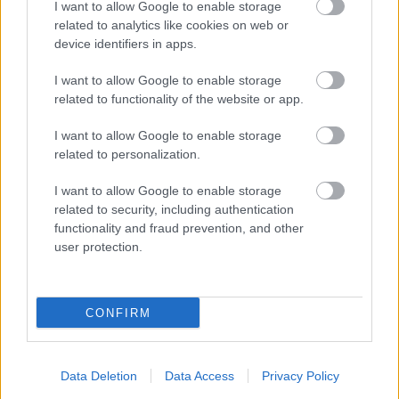
I want to allow Google to enable storage
related to analytics like cookies on web or
device identifiers in apps.
I want to allow Google to enable storage
related to functionality of the website or app.
I want to allow Google to enable storage
related to personalization.
G-FOOD
I want to allow Google to enable storage
related to security, including authentication
Olasz régiók inspirálták: isteni
functionality and fraud prevention, and other
kapszulákkal újít a Nespresso
user protection.
CONFIRM
Data Deletion
Data Access
Privacy Policy