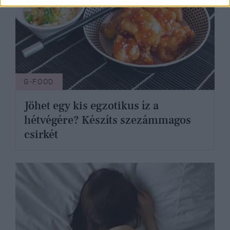
G-FOOD
Jöhet egy kis egzotikus íz a
hétvégére? Készíts szezámmagos
csirkét