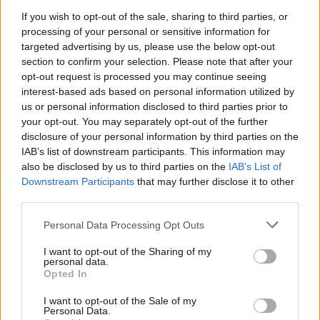
If you wish to opt-out of the sale, sharing to third parties, or
processing of your personal or sensitive information for
targeted advertising by us, please use the below opt-out
section to confirm your selection. Please note that after your
opt-out request is processed you may continue seeing
interest-based ads based on personal information utilized by
us or personal information disclosed to third parties prior to
your opt-out. You may separately opt-out of the further
disclosure of your personal information by third parties on the
IAB’s list of downstream participants. This information may
also be disclosed by us to third parties on the
IAB’s List of
Downstream Participants
that may further disclose it to other
third parties.
G-FOOD
Please note that this website/app uses one or more Google
Personal Data Processing Opt Outs
services and may gather and store information including but
Egészséges, isteni finom reggelik,
not limited to your visit or usage behaviour. You may click to
I want to opt-out of the Sharing of my
personal data.
amiket muszáj otthon kipróbálnod
grant or deny consent to Google and its third-party tags to
Opted In
use your data for below specified purposes in below Google
consent section.
I want to opt-out of the Sale of my
Personal Data.