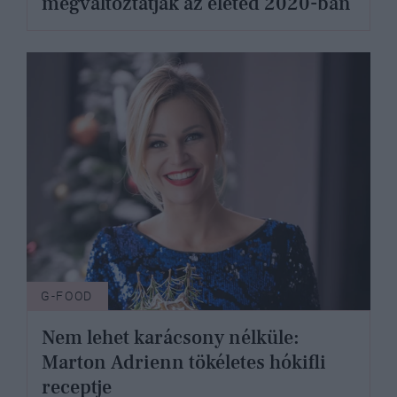
megváltoztatják az életed 2020-ban
G-FOOD
Nem lehet karácsony nélküle:
Marton Adrienn tökéletes hókifli
receptje