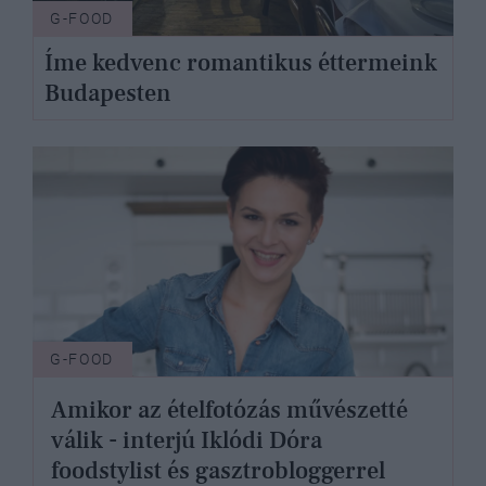
G-FOOD
Íme kedvenc romantikus éttermeink
Budapesten
G-FOOD
Amikor az ételfotózás művészetté
válik - interjú Iklódi Dóra
foodstylist és gasztrobloggerrel