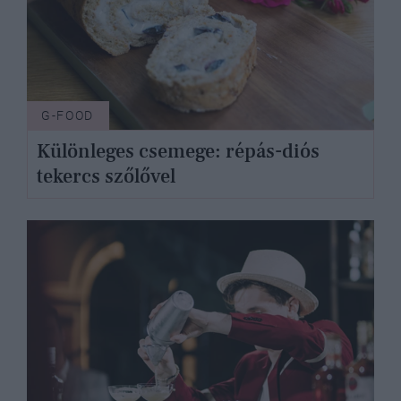
G-FOOD
Különleges csemege: répás-diós
tekercs szőlővel