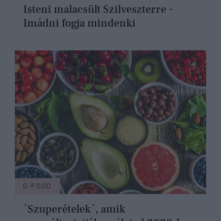
Isteni malacsült Szilveszterre -
Imádni fogja mindenki
G-FOOD
´Szuperételek´, amik