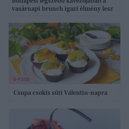
Budapest legszebb kávézójában a
vasárnapi brunch igazi élmény lesz
G-FOOD
Csupa csokis süti Valentin-napra