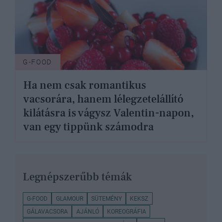
G-FOOD
Ha nem csak romantikus
vacsorára, hanem lélegzetelállító
kilátásra is vágysz Valentin-napon,
van egy tippünk számodra
Legnépszerűbb témák
G-FOOD
GLAMOUR
SÜTEMÉNY
KEKSZ
GÁLAVACSORA
AJÁNLÓ
KOREOGRÁFIA