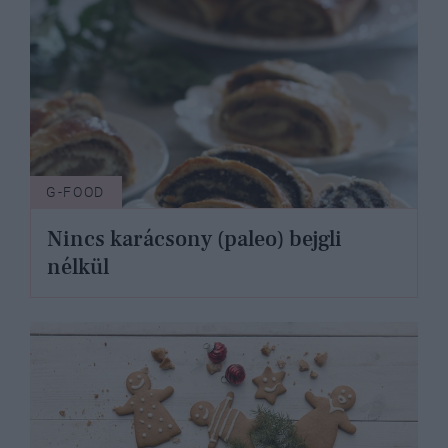
G-FOOD
Nincs karácsony (paleo) bejgli
nélkül