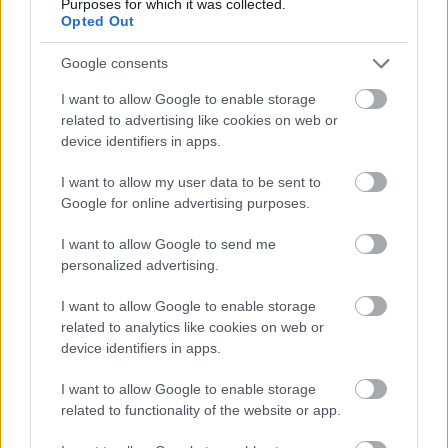
Purposes for which it was collected.
Opted Out
Google consents
I want to allow Google to enable storage
related to advertising like cookies on web or
device identifiers in apps.
I want to allow my user data to be sent to
G-FOOD
Google for online advertising purposes.
Egyszerű és gyors sajtos mennyei
I want to allow Google to send me
personalized advertising.
falatok
I want to allow Google to enable storage
related to analytics like cookies on web or
device identifiers in apps.
G-FOOD
I want to allow Google to enable storage
related to functionality of the website or app.
9 GIF, ami tökéletesen kifejezi mit