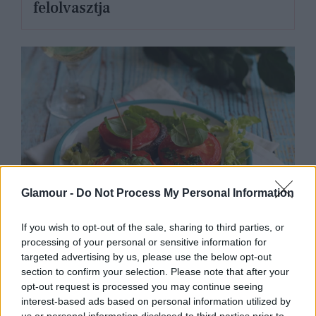
felolvasztja
Glamour -
Do Not Process My Personal Information
If you wish to opt-out of the sale, sharing to third parties, or
G-FOOD
processing of your personal or sensitive information for
targeted advertising by us, please use the below opt-out
Ez a legfinomabb alakbarát fogás,
section to confirm your selection. Please note that after your
opt-out request is processed you may continue seeing
amit valaha ettél: a kedvenced lesz
interest-based ads based on personal information utilized by
us or personal information disclosed to third parties prior to