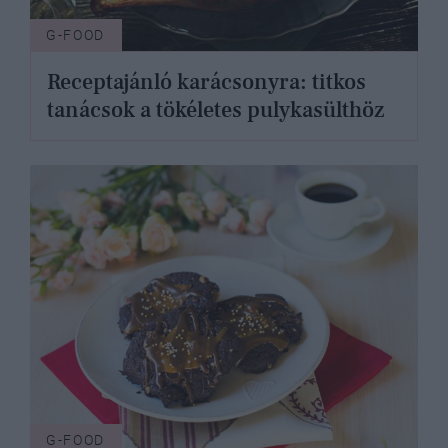
G-FOOD
Receptajánló karácsonyra: titkos
tanácsok a tökéletes pulykasülthöz
G-FOOD