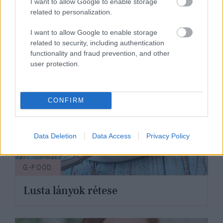
érzünk, ha kajáról van szó
I want to allow Google to enable storage
related to personalization.
I want to allow Google to enable storage
related to security, including authentication
functionality and fraud prevention, and other
user protection.
CONFIRM
Data Deletion
Data Access
Privacy Policy
G-FOOD
Lusta lányok rétese