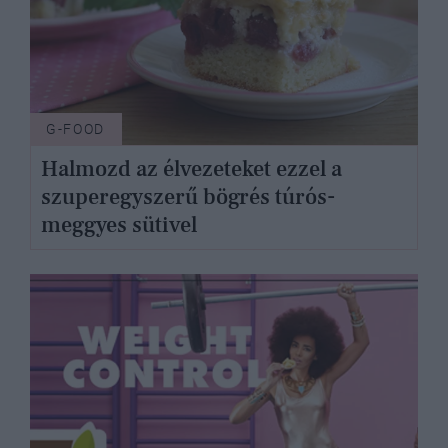
G-FOOD
Halmozd az élvezeteket ezzel a
szuperegyszerű bögrés túrós-
meggyes sütivel