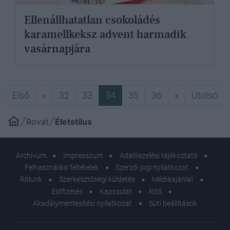
Ellenállhatatlan csokoládés
karamellkeksz advent harmadik
vasárnapjára
Első
Előző
Következő
Ut
Első
«
32
33
34
35
36
»
Utolsó
Rovat
Életstílus
Archívum
Impresszum
Adatkezelési tájékoztató
Felhasználási feltételek
Szerzői jogi nyilatkozat
Rólunk
Szerkesztőségi küldetés
Médiaajánlat
Előfizetés
Kapcsolat
RSS
Akadálymentesítési nyilatkozat
Süti beállítások