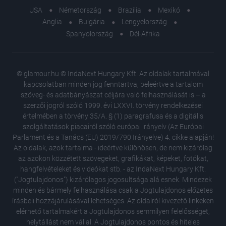
USA
Németország
Brazília
Mexikó
Anglia
Bulgária
Lengyelország
Spanyolország
Dél-Afrika
© glamour.hu © IndaNext Hungary Kft. Az oldalak tartalmával
kapcsolatban minden jog fenntartva, beleértve a tartalom
szöveg- és adatbányászat céljára való felhasználását is – a
szerzői jogról szóló 1999. évi LXXVI. törvény rendelkezései
értelmében a törvény 35/A. § (1) paragrafusa és a digitális
szolgáltatások piacairól szóló európai irányelv (Az Európai
Parlament és a Tanács (EU) 2019/790 Irányelve) 4. cikke alapján!
Az oldalak, azok tartalma - ideértve különösen, de nem kizárólag
az azokon közzétett szövegeket, grafikákat, képeket, fotókat,
hangfelvételeket és videókat stb. - az IndaNext Hungary Kft.
("Jogtulajdonos") kizárólagos jogosultsága alá esnek. Mindezek
minden és bármely felhasználása csak a Jogtulajdonos előzetes
írásbeli hozzájárulásával lehetséges. Az oldalról kivezető linkeken
elérhető tartalmakért a Jogtulajdonos semmilyen felelősséget,
helytállást nem vállal. A Jogtulajdonos pontos és hiteles