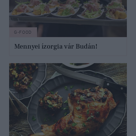
G-FOOD
Mennyei ízorgia vár Budán!