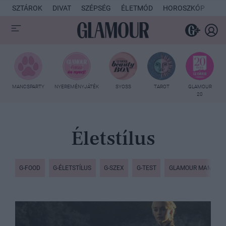
SZTÁROK
DIVAT
SZÉPSÉG
ÉLETMÓD
HOROSZKÓP
KU
MANCSPARTY
NYEREMÉNYJÁTÉK
SYOSS
TAROT
GLAMOUR
20
Életstílus
G-FOOD
G-ÉLETSTÍLUS
G-SZEX
G-TEST
GLAMOUR MAMI