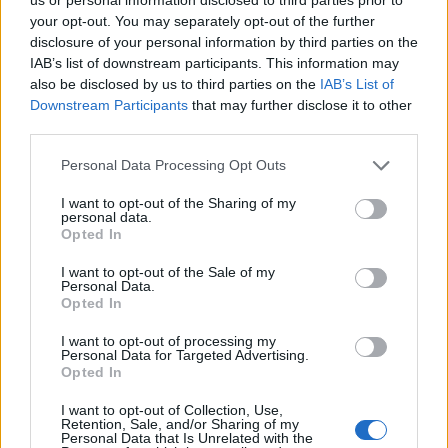
your opt-out. You may separately opt-out of the further
disclosure of your personal information by third parties on the
IAB’s list of downstream participants. This information may
also be disclosed by us to third parties on the
IAB’s List of
Downstream Participants
that may further disclose it to other
third parties.
Please note that this website/app uses one or more Google
Personal Data Processing Opt Outs
services and may gather and store information including but
not limited to your visit or usage behaviour. You may click to
I want to opt-out of the Sharing of my
personal data.
grant or deny consent to Google and its third-party tags to
Opted In
use your data for below specified purposes in below Google
consent section.
I want to opt-out of the Sale of my
Personal Data.
G-FOOD
Opted In
Ezzel a fitnesz túrótorta recepttel
I want to opt-out of processing my
Personal Data for Targeted Advertising.
betarthatod új évi fogadalmad
Opted In
I want to opt-out of Collection, Use,
Retention, Sale, and/or Sharing of my
Personal Data that Is Unrelated with the