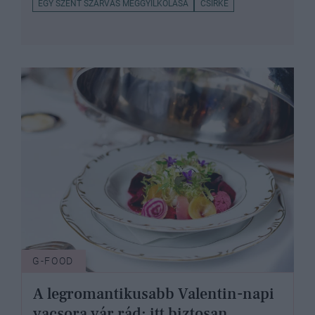
EGY SZENT SZARVAS MEGGYILKOLÁSA
CSIRKE
G-FOOD
A legromantikusabb Valentin-napi
vacsora vár rád: itt biztosan