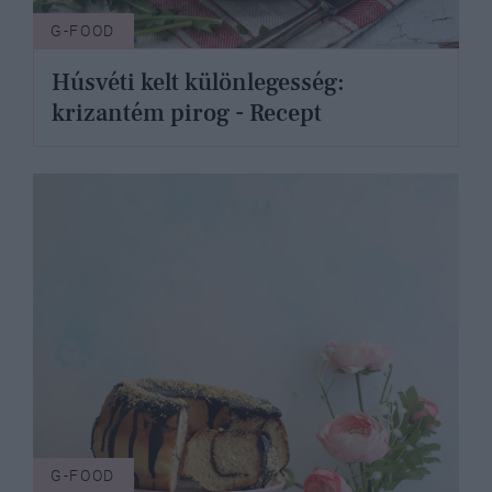
G-FOOD
Húsvéti kelt különlegesség:
krizantém pirog - Recept
G-FOOD