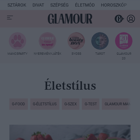
SZTÁROK
DIVAT
SZÉPSÉG
ÉLETMÓD
HOROSZKÓP
KU
MANCSPARTY
NYEREMÉNYJÁTÉK
SYOSS
TAROT
GLAMOUR
20
Életstílus
G-FOOD
G-ÉLETSTÍLUS
G-SZEX
G-TEST
GLAMOUR MAMI