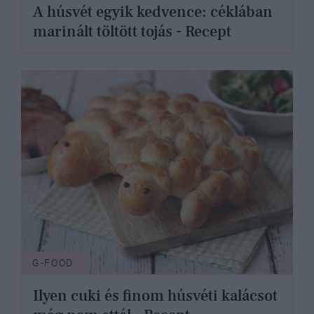
A húsvét egyik kedvence: céklában
marinált töltött tojás - Recept
G-FOOD
Ilyen cuki és finom húsvéti kalácsot