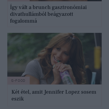
Így vált a brunch gasztronómiai
divathullámból beágyazott
fogalommá
G-FOOD
Két étel, amit Jennifer Lopez sosem
eszik