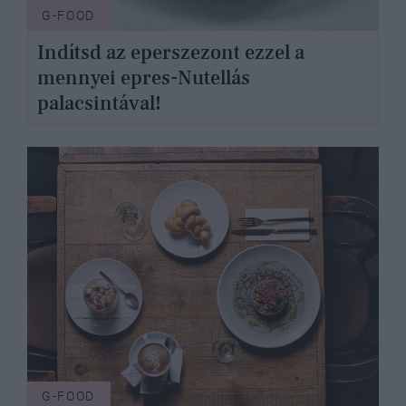
G-FOOD
Indítsd az eperszezont ezzel a
mennyei epres-Nutellás
palacsintával!
G-FOOD