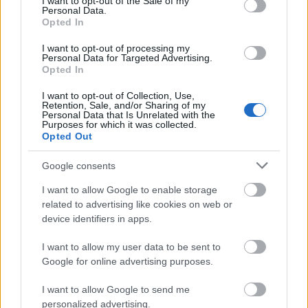
I want to opt-out of the Sale of my
Personal Data.
Opted In
I want to opt-out of processing my
Personal Data for Targeted Advertising.
Opted In
I want to opt-out of Collection, Use,
Retention, Sale, and/or Sharing of my
Personal Data that Is Unrelated with the
Purposes for which it was collected.
Opted Out
G-FOOD
Google consents
A két nemzetközi díjat is bezsebelt
I want to allow Google to enable storage
magyar ginből készült koktél lesz a
related to advertising like cookies on web or
device identifiers in apps.
húsvét etalonja
I want to allow my user data to be sent to
Google for online advertising purposes.
I want to allow Google to send me
personalized advertising.