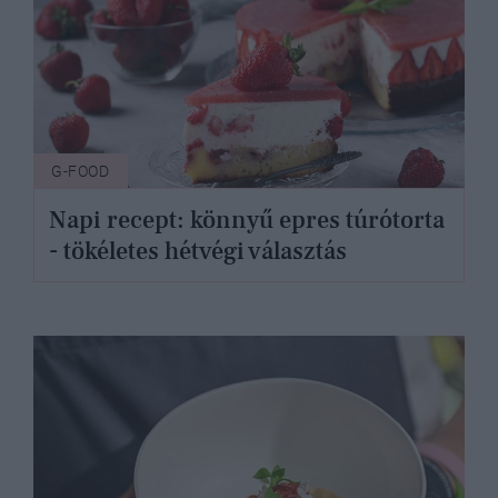
G-FOOD
Napi recept: könnyű epres túrótorta
- tökéletes hétvégi választás