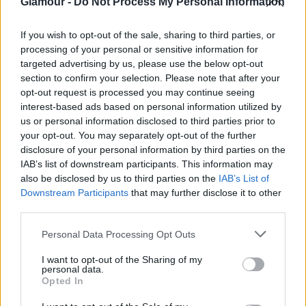
Glamour -
Do Not Process My Personal Information
If you wish to opt-out of the sale, sharing to third parties, or
processing of your personal or sensitive information for
targeted advertising by us, please use the below opt-out
section to confirm your selection. Please note that after your
opt-out request is processed you may continue seeing
interest-based ads based on personal information utilized by
us or personal information disclosed to third parties prior to
your opt-out. You may separately opt-out of the further
disclosure of your personal information by third parties on the
IAB’s list of downstream participants. This information may
also be disclosed by us to third parties on the
IAB’s List of
Downstream Participants
that may further disclose it to other
third parties.
G-FOOD
Please note that this website/app uses one or more Google
Personal Data Processing Opt Outs
services and may gather and store information including but
A süti, amit húsvétkor készít a fél
not limited to your visit or usage behaviour. You may click to
I want to opt-out of the Sharing of my
personal data.
világ - Recept
grant or deny consent to Google and its third-party tags to
Opted In
use your data for below specified purposes in below Google
consent section.