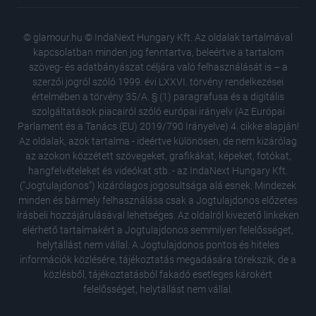
© glamour.hu © IndaNext Hungary Kft. Az oldalak tartalmával
kapcsolatban minden jog fenntartva, beleértve a tartalom
szöveg- és adatbányászat céljára való felhasználását is – a
szerzői jogról szóló 1999. évi LXXVI. törvény rendelkezései
értelmében a törvény 35/A. § (1) paragrafusa és a digitális
szolgáltatások piacairól szóló európai irányelv (Az Európai
Parlament és a Tanács (EU) 2019/790 Irányelve) 4. cikke alapján!
Az oldalak, azok tartalma - ideértve különösen, de nem kizárólag
az azokon közzétett szövegeket, grafikákat, képeket, fotókat,
hangfelvételeket és videókat stb. - az IndaNext Hungary Kft.
("Jogtulajdonos") kizárólagos jogosultsága alá esnek. Mindezek
minden és bármely felhasználása csak a Jogtulajdonos előzetes
írásbeli hozzájárulásával lehetséges. Az oldalról kivezető linkeken
elérhető tartalmakért a Jogtulajdonos semmilyen felelősséget,
helytállást nem vállal. A Jogtulajdonos pontos és hiteles
információk közlésére, tájékoztatás megadására törekszik, de a
közlésből, tájékoztatásból fakadó esetleges károkért
felelősséget, helytállást nem vállal.