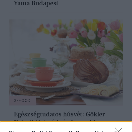
Yama Budapest
G-FOOD
Egészségtudatos húsvét: Gökler
Kriszti életmód- és fitneszblogger
kreatív receptjei