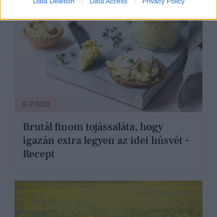
Data Deletion
Data Access
Privacy Policy
G-FOOD
Brutál finom tojássaláta, hogy
igazán extra legyen az idei húsvét -
Recept