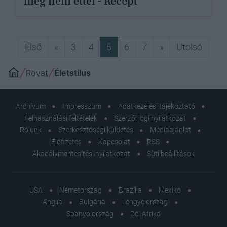
még nem ettél - Recept
Első
Előző
Következő
Utols
Első
«
3
4
5
6
7
»
Utolsó
Rovat
Életstílus
Archívum
Impresszum
Adatkezelési tájékoztató
Felhasználási feltételek
Szerzői jogi nyilatkozat
Rólunk
Szerkesztőségi küldetés
Médiaajánlat
Előfizetés
Kapcsolat
RSS
Akadálymentesítési nyilatkozat
Süti beállítások
USA
Németország
Brazília
Mexikó
Anglia
Bulgária
Lengyelország
Spanyolország
Dél-Afrika