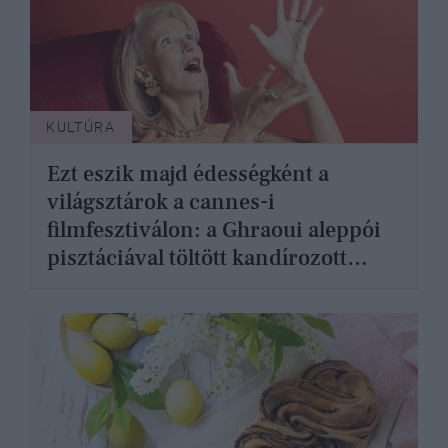
KULTÚRA
Ezt eszik majd édességként a
világsztárok a cannes-i
filmfesztiválon: a Ghraoui aleppói
pisztáciával töltött kandírozott
sárgabarackját