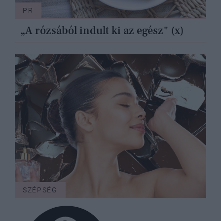
PR
„A rózsából indult ki az egész" (x)
SZÉPSÉG