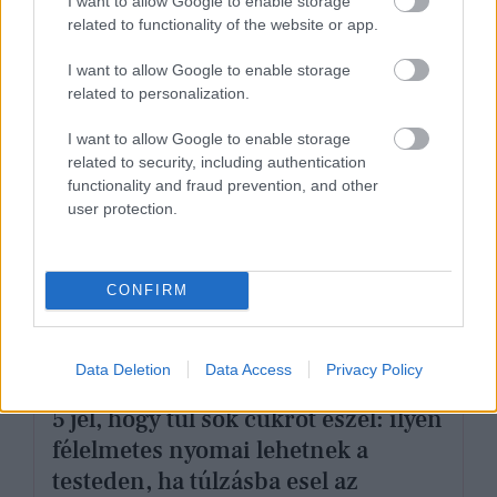
I want to allow Google to enable storage
related to functionality of the website or app.
I want to allow Google to enable storage
related to personalization.
I want to allow Google to enable storage
related to security, including authentication
functionality and fraud prevention, and other
user protection.
CONFIRM
ÉLETMÓD
Data Deletion
Data Access
Privacy Policy
5 jel, hogy túl sok cukrot eszel: ilyen
félelmetes nyomai lehetnek a
testeden, ha túlzásba esel az