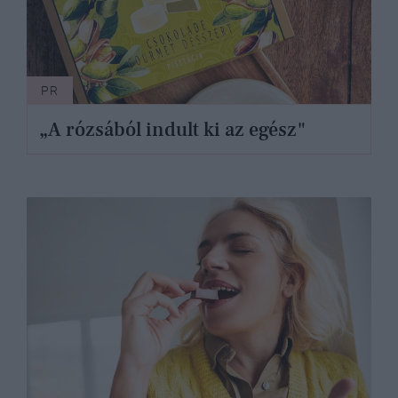
PR
„A rózsából indult ki az egész"