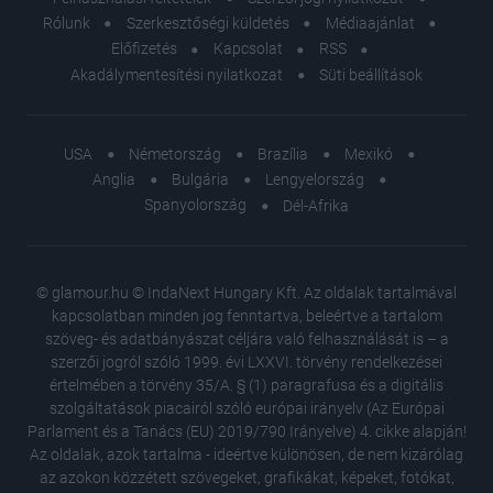
Rólunk
Szerkesztőségi küldetés
Médiaajánlat
Előfizetés
Kapcsolat
RSS
Akadálymentesítési nyilatkozat
Süti beállítások
USA
Németország
Brazília
Mexikó
Anglia
Bulgária
Lengyelország
Spanyolország
Dél-Afrika
© glamour.hu © IndaNext Hungary Kft. Az oldalak tartalmával
kapcsolatban minden jog fenntartva, beleértve a tartalom
szöveg- és adatbányászat céljára való felhasználását is – a
szerzői jogról szóló 1999. évi LXXVI. törvény rendelkezései
értelmében a törvény 35/A. § (1) paragrafusa és a digitális
szolgáltatások piacairól szóló európai irányelv (Az Európai
Parlament és a Tanács (EU) 2019/790 Irányelve) 4. cikke alapján!
Az oldalak, azok tartalma - ideértve különösen, de nem kizárólag
az azokon közzétett szövegeket, grafikákat, képeket, fotókat,