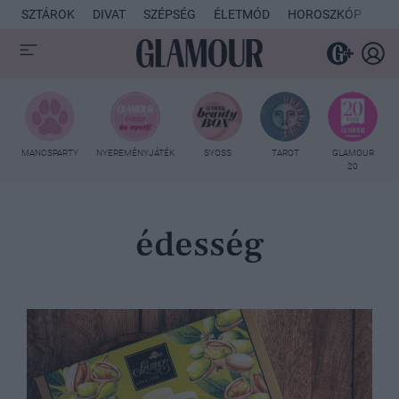
SZTÁROK
DIVAT
SZÉPSÉG
ÉLETMÓD
HOROSZKÓP
KU
MANCSPARTY
NYEREMÉNYJÁTÉK
SYOSS
TAROT
GLAMOUR
20
édesség