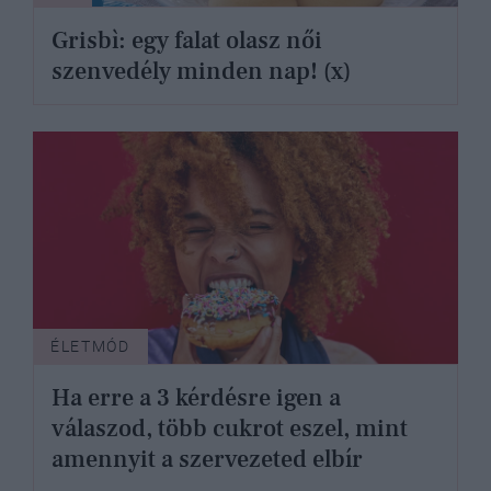
Grisbì: egy falat olasz női
szenvedély minden nap! (x)
ÉLETMÓD
Ha erre a 3 kérdésre igen a
válaszod, több cukrot eszel, mint
amennyit a szervezeted elbír