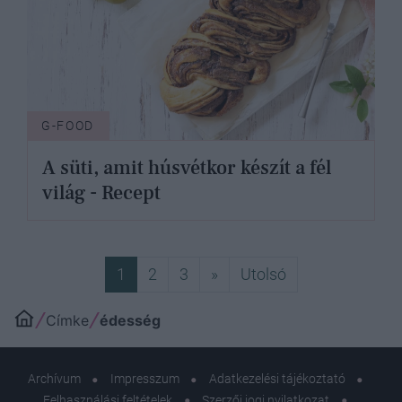
G-FOOD
A süti, amit húsvétkor készít a fél
világ - Recept
Következő
Utolsó
1
2
3
»
Utolsó
Címke
édesség
Archívum
Impresszum
Adatkezelési tájékoztató
Felhasználási feltételek
Szerzői jogi nyilatkozat