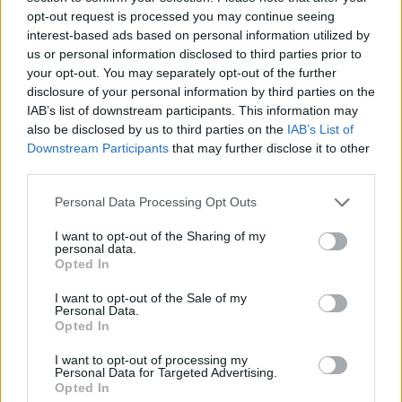
opt-out request is processed you may continue seeing
interest-based ads based on personal information utilized by
us or personal information disclosed to third parties prior to
your opt-out. You may separately opt-out of the further
disclosure of your personal information by third parties on the
IAB’s list of downstream participants. This information may
also be disclosed by us to third parties on the
IAB’s List of
Downstream Participants
that may further disclose it to other
third parties.
EXTRA AJÁNLÓ
Please note that this website/app uses one or more Google
Personal Data Processing Opt Outs
Szaloncukor-rajongók, ennél jobb
services and may gather and store information including but
not limited to your visit or usage behaviour. You may click to
I want to opt-out of the Sharing of my
hírt még nem kaptatok
personal data.
grant or deny consent to Google and its third-party tags to
Opted In
karácsonyra! Már bűntudat nélkül
use your data for below specified purposes in below Google
élvezhetitek a legfinomabb ízeket
consent section.
I want to opt-out of the Sale of my
Personal Data.
prémium minőségben
Opted In
I want to opt-out of processing my
Personal Data for Targeted Advertising.
Opted In