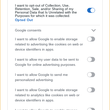
I want to opt-out of Collection, Use,
Retention, Sale, and/or Sharing of my
Personal Data that Is Unrelated with the
Purposes for which it was collected.
Opted Out
Google consents
ÉLETMÓD
I want to allow Google to enable storage
related to advertising like cookies on web or
device identifiers in apps.
I want to allow my user data to be sent to
Google for online advertising purposes.
I want to allow Google to send me
personalized advertising.
Igen, a
I want to allow Google to enable storage
csokifüggőség valóban létező
related to analytics like cookies on web or
device identifiers in apps.
probléma, a megoldás pedig
egyszerűbb, mint gondolnánk