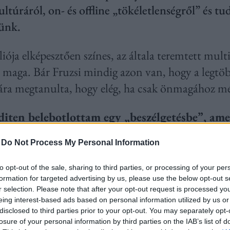
úráról, on- és offline „tökéletlenségről” és tu
tünk.
liója elképesztően színes, az általa teremtett mu
 maga. Bár Fruzsi mindig azon van, hogy a legtö
mára megtanulta, hogy elég, ha csak önmagához m
iten belebotlottam egy „beszélgetésbe”, ame
s vagy olyan ügyes a konyhában, „mire föl me
-
Do Not Process My Personal Information
Mit válaszolnál erre a kérdésre?
to opt-out of the sale, sharing to third parties, or processing of your per
z, hogy a Reddit mostanra hivatkozási alappá v
formation for targeted advertising by us, please use the below opt-out s
r selection. Please note that after your opt-out request is processed y
nyhában (főleg, ami a sütést illeti), de való iga
eing interest-based ads based on personal information utilized by us or
ásokkal és a speciális hozzávalókkal. Ez viszont n
disclosed to third parties prior to your opt-out. You may separately opt-
losure of your personal information by third parties on the IAB’s list of
ményeket készíteni!