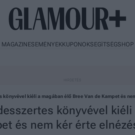
MAGAZIN
ESEMÉNYEK
KUPONOK
SEGÍTSÉG
SHOP
es könyvével kiéli a magában élő Bree Van de Kampet és nem
 desszertes könyvével kiél
et és nem kér érte elnézé