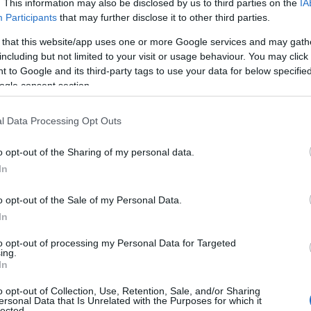
. This information may also be disclosed by us to third parties on the
IA
Participants
that may further disclose it to other third parties.
zzel a könyvvel, hogy ne vegyem el senki kedvét a 
 that this website/app uses one or more Google services and may gath
záláthat ezeknek a süteményeknek az elkészítéséh
including but not limited to your visit or usage behaviour. You may click 
 to Google and its third-party tags to use your data for below specifi
 amikor valakit meg tudsz lepni egy saját magad ál
ogle consent section.
 is, ha az nem tökéletes! (Már ami a külsejét illet
zzáadott érték, hogy te csináltad! Számomra ez s
l Data Processing Opt Outs
száz százalékig gyönyörűen nézzen ki.
o opt-out of the Sharing of my personal data.
In
o opt-out of the Sale of my Personal Data.
In
to opt-out of processing my Personal Data for Targeted
ing.
In
o opt-out of Collection, Use, Retention, Sale, and/or Sharing
ersonal Data that Is Unrelated with the Purposes for which it
lected.