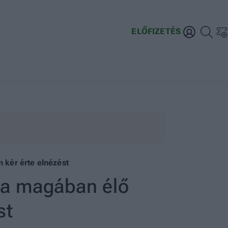
ELŐFIZETÉS
 kér érte elnézést
i a magában élő
st