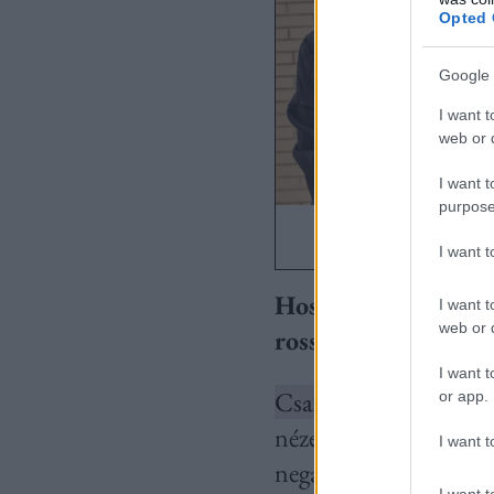
Opted 
Google 
I want t
web or d
I want t
purpose
I want 
Hosszú évek óta tev
I want t
web or d
rosszindulatú kom
I want t
Csak a saját felület
or app.
nézem, mert nem tart
I want t
negatív kommenteket,
I want t