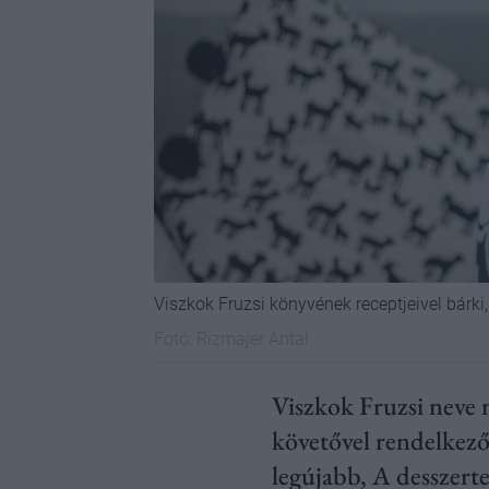
Viszkok Fruzsi könyvének receptjeivel bárk
Fotó:
Rizmajer Antal
Viszkok Fruzsi neve m
követővel rendelkező
legújabb, A desszert