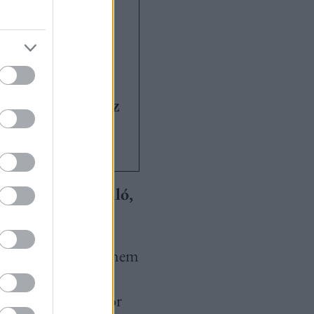
ta: „Ha nem
g tudatosan
 közösségi
inkább falakat húz
nk, mintsem
”
d az ehhez hasonló,
et például direkt nem
nultam kezelni a
ottul megy. Amikor