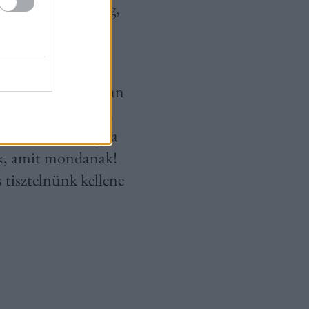
ttan rólam a dolog,
k azért, hogy
gatív irányba. Sokan
n írhatsz bármit,
ne mindenki, hogy a
nak, amit mondanak!
tisztelnünk kellene