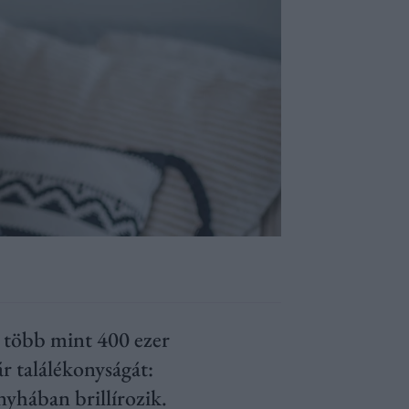
A több mint 400 ezer
r találékonyságát:
yhában brillírozik.