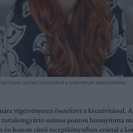
i, bármilyen szinten hozzáláthat a sütemények elkészítéséhez
ára végérvényesen összeforrt a kreativitással. 
 tartalomgyártó számos ponton bizonyította má
et én hozom című receptkönyvében ezúttal a kon