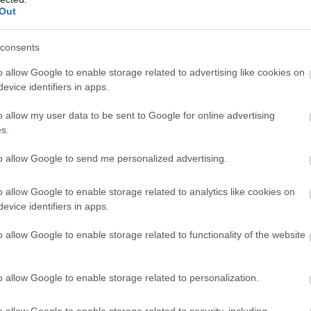
Out
Puskás Ágo
consents
tanuljuk me
o allow Google to enable storage related to advertising like cookies on
használni a
evice identifiers in apps.
médiát, az 
o allow my user data to be sent to Google for online advertising
fel közöttü
s.
hidakat épít
to allow Google to send me personalized advertising.
ékenykedsz tartalomgyártóként. Hogy kezele
o allow Google to enable storage related to analytics like cookies on
evice identifiers in apps.
menteket?
o allow Google to enable storage related to functionality of the website
eimre érkező kommentekkel foglalkozom.
(A Reddit
om mérvadónak.) Hosszú időbe telt, mire megta
o allow Google to enable storage related to personalization.
 de nem állítom, hogy az minden alkalommal fl
o allow Google to enable storage related to security, including