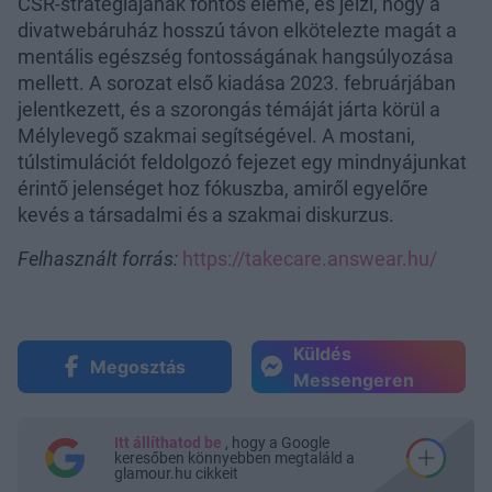
CSR-stratégiájának fontos eleme, és jelzi, hogy a
divatwebáruház hosszú távon elkötelezte magát a
mentális egészség fontosságának hangsúlyozása
mellett. A sorozat első kiadása 2023. februárjában
jelentkezett, és a szorongás témáját járta körül a
Mélylevegő szakmai segítségével. A mostani,
túlstimulációt feldolgozó fejezet egy mindnyájunkat
érintő jelenséget hoz fókuszba, amiről egyelőre
kevés a társadalmi és a szakmai diskurzus.
Felhasznált forrás:
https://takecare.answear.hu/
Küldés
Megosztás
Messengeren
Itt állíthatod be
, hogy a Google
keresőben könnyebben megtaláld a
glamour.hu cikkeit