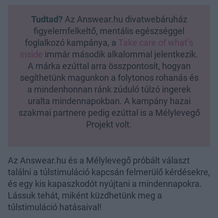
Tudtad?
Az Answear.hu divatwebáruház
figyelemfelkeltő, mentális egészséggel
foglalkozó kampánya, a
Take care of what’s
inside
immár második alkalommal jelentkezik.
A márka ezúttal arra összpontosít, hogyan
segíthetünk magunkon a folytonos rohanás és
a mindenhonnan ránk zúduló túlzó ingerek
uralta mindennapokban. A kampány hazai
szakmai partnere pedig ezúttal is a Mélylevegő
Projekt volt.
Az Answear.hu és a Mélylevegő próbált választ
találni a túlstimuláció kapcsán felmerülő kérdésekre,
és egy kis kapaszkodót nyújtani a mindennapokra.
Lássuk tehát, miként küzdhetünk meg a
túlstimuláció hatásaival!