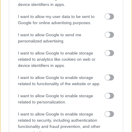
érzel, miközben kicsit megcsavargatod az ujjaidat?
device identifiers in apps.
Mire ezeket megválaszolod magadnak, az
idegrendszered már meg is nyugodott egy picit.
I want to allow my user data to be sent to
Google for online advertising purposes.
#2. A képzelet ereje
I want to allow Google to send me
Képzeld el, hogy ami épp veled történik, az nem a
personalized advertising.
valóság, hanem egy filmjelenet, amit épp most
streamelsz. Képzeletben fokozatosan kezdd el
I want to allow Google to enable storage
related to analytics like cookies on web or
lehalkítani és levenni a fényerőt. Figyeld meg,
device identifiers in apps.
hogyan változik a kép, mennyit tudsz még kihallani a
szövegből. Mennyire sikerült
I want to allow Google to enable storage
elnémítanod/elsötétítened?
related to functionality of the website or app.
#3. A légzés ereje
I want to allow Google to enable storage
related to personalization.
Az érzelmeid befolyásolják a légzésedet: ha
zaklatott vagy, valószínűleg a szükségesnél
I want to allow Google to enable storage
gyorsabban veszed a levegőt, így felborul a
related to security, including authentication
szervezetedben az oxigén-széndioxid egyensúly. Ez
functionality and fraud prevention, and other