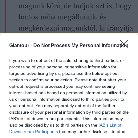
magunk köré, de tudjuk azt is, hogy
fontos néha megállnunk, és
megkérdezni magunktól, ki irányítja
az életünket. A szenvedést fel kell
Glamour -
Do Not Process My Personal Information
ismerni, és ha ez megtörtént,
fontos, hogy kiutat, vagy legalábbis
If you wish to opt-out of the sale, sharing to third parties, or
processing of your personal or sensitive information for
pihenőt találjunk magunknak. Ezzel
targeted advertising by us, please use the below opt-out
section to confirm your selection. Please note that after your
a kampánnyal éppen ez volt a
opt-out request is processed you may continue seeing
célunk: hogy egy pillanatra
interest-based ads based on personal information utilized by
us or personal information disclosed to third parties prior to
megálljunk, és felfogjuk, mi
your opt-out. You may separately opt-out of the further
disclosure of your personal information by third parties on the
történik körülöttünk.
IAB’s list of downstream participants. This information may
also be disclosed by us to third parties on the
IAB’s List of
Downstream Participants
that may further disclose it to other
A felfogás pedig már önmagában nehéz, hiszen
third parties.