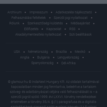
Archívum
Impresszum
Adatkezelési tájékoztató
Felhasználási feltételek
Szerzői jogi nyilatkozat
Rólunk
Szerkesztőségi küldetés
Médiaajánlat
Előfizetés
Kapcsolat
RSS
Akadálymentesítési nyilatkozat
Süti beállítások
USA
Németország
Brazília
Mexikó
Anglia
Bulgária
Lengyelország
Spanyolország
Dél-Afrika
© glamour.hu © IndaNext Hungary Kft. Az oldalak tartalmával
kapcsolatban minden jog fenntartva, beleértve a tartalom
szöveg- és adatbányászat céljára való felhasználását is – a
szerzői jogról szóló 1999. évi LXXVI. törvény rendelkezései
értelmében a törvény 35/A. § (1) paragrafusa és a digitális
szolgáltatások piacairól szóló európai irányelv (Az Európai