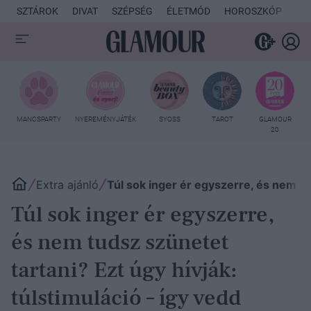
SZTÁROK
DIVAT
SZÉPSÉG
ÉLETMÓD
HOROSZKÓP
KU
MANCSPARTY
NYEREMÉNYJÁTÉK
SYOSS
TAROT
GLAMOUR
20
Extra ajánló
Túl sok inger ér egyszerre, és nem tud
Túl sok inger ér egyszerre,
és nem tudsz szünetet
tartani? Ezt úgy hívják:
túlstimuláció – így vedd