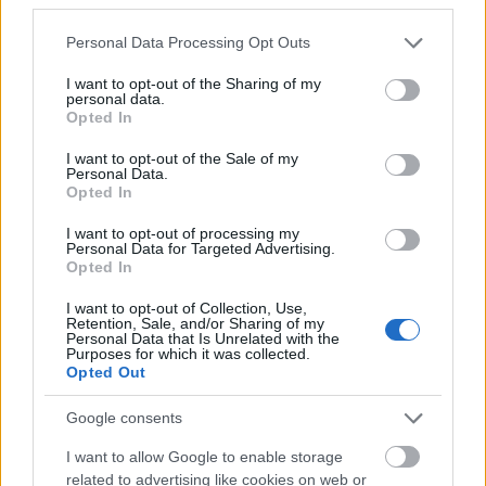
manapság több mint 35 gigabájtnyi adatot,
körülbelül 100 000 szót dolgozunk fel egy nap, és
Please note that this website/app uses one or more Google
Personal Data Processing Opt Outs
összességében 200-szor annyi inger ér bennünket,
services and may gather and store information including but
not limited to your visit or usage behaviour. You may click to
I want to opt-out of the Sharing of my
mint 20 évvel ezelőtt. Hogy milyen hatással van
personal data.
grant or deny consent to Google and its third-party tags to
mindez az idegrendszerünkre és a testünkre, azt
Opted In
use your data for below specified purposes in below Google
Juhász Bettina és Peto Dorina, a Mélylevegő Projekt
consent section.
I want to opt-out of the Sale of my
alapító pszichológusai helyezték keretbe, és
Personal Data.
hasznos, bármikor bevethető trükköket osztottak
Opted In
meg a józan eszünk megőrzésére:
I want to opt-out of processing my
Personal Data for Targeted Advertising.
#1. Az érintés ereje
Opted In
Ha kiválasztasz egy érzékszervet, és csak az azon
I want to opt-out of Collection, Use,
Retention, Sale, and/or Sharing of my
keresztül beérkező ingerekre koncentrálsz,
Personal Data that Is Unrelated with the
Purposes for which it was collected.
csökkentheted a túlterheltség érzését. Kezdd el
Opted Out
összedörzsölni a két tenyered, és figyeld meg,
milyen érzés! Hogyan változik a hőmérséklete?
Google consents
Milyen tapintású a bőröd? Milyen érzés, ha
I want to allow Google to enable storage
megnyomsz bizonyos pontokat a tenyereden? Mit
related to advertising like cookies on web or