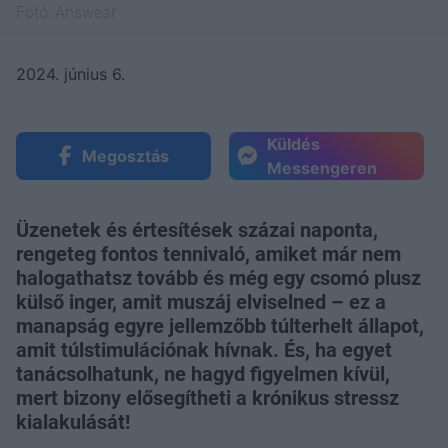
Fotó:
Answear
2024. június 6.
Küldés
Megosztás
Messengeren
Üzenetek és értesítések százai naponta,
rengeteg fontos tennivaló, amiket már nem
halogathatsz tovább és még egy csomó plusz
külső inger, amit muszáj elviselned – ez a
manapság egyre jellemzőbb túlterhelt állapot,
amit túlstimulációnak hívnak. És, ha egyet
tanácsolhatunk, ne hagyd figyelmen kívül,
mert bizony elősegítheti a krónikus stressz
kialakulását!