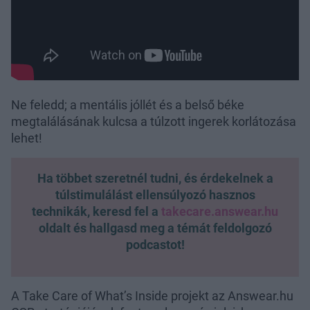
Ne feledd; a mentális jóllét és a belső béke
megtalálásának kulcsa a túlzott ingerek korlátozása
lehet!
Ha többet szeretnél tudni, és érdekelnek a
túlstimulálást ellensúlyozó hasznos
technikák, keresd fel a
takecare.answear.hu
oldalt és hallgasd meg a témát feldolgozó
podcastot!
A Take Care of What’s Inside projekt az Answear.hu