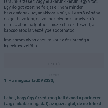
társunk érzéseit vagy el akarunk kerülni egy vitát.
Egy dolgot azért ne felejts el: nem minden
hazugságnak ugyanakkora a súlya. Ijesztő néhány
dolgot bevallani, de vannak olyanok, amelyekről
nem szabad hallgatnod, hiszen ha ezt teszed, a
kapcsolatod is veszélybe sodorhatod.
Íme három olyan eset, mikor az őszinteség a
legcélravezetőbb:
1. Ha megcsaltad&#8230;
Lehet, hogy úgy érzed, meg kell óvnod a partnered
(vagy inkább magadat) az igazságtól, de ne tetézd