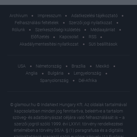
Archívum
Impresszum
Adatkezelési tájékoztató
Felhasználási feltételek
Szerzői jogi nyilatkozat
Rólunk
Szerkesztőségi küldetés
Médiaajánlat
Előfizetés
Kapcsolat
RSS
Akadálymentesítési nyilatkozat
Süti beállítások
USA
Németország
Brazília
Mexikó
Anglia
Bulgária
Lengyelország
Spanyolország
Dél-Afrika
© glamour.hu © IndaNext Hungary Kft. Az oldalak tartalmával
kapcsolatban minden jog fenntartva, beleértve a tartalom
szöveg- és adatbányászat céljára való felhasználását is – a
szerzői jogról szóló 1999. évi LXXVI. törvény rendelkezései
értelmében a törvény 35/A. § (1) paragrafusa és a digitális
szolgáltatások piacairól szóló európai irányelv (Az Európai