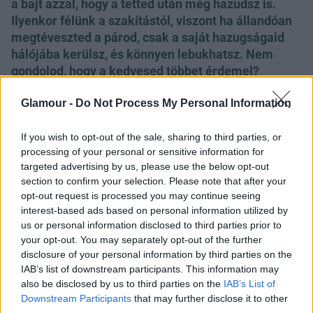
a bajt azzal, hogy a tetted után még hazudsz is.
Ilyenkor félünk a szakítástól, viszont ha állandóan
megtéveszted a párod, csak a saját hazugságaid
hálójába kerülsz, és könnyen lebukhatsz. Nem
gondolod, hogy a kedvesed többet érdemel?
A jó hír az, hogy a hűtlenség nem mindig jelenti egy
Glamour -
Do Not Process My Personal Information
párkapcsolat végét. Gondold át, miért is léptél félre,
és ha a párod is úgy akarja, kezdjétek újra és
If you wish to opt-out of the sale, sharing to third parties, or
dolgozzatok a bizalom újjáépítésén.
processing of your personal or sensitive information for
targeted advertising by us, please use the below opt-out
2. Egyoldalú szex
section to confirm your selection. Please note that after your
opt-out request is processed you may continue seeing
interest-based ads based on personal information utilized by
us or personal information disclosed to third parties prior to
A kutatások szerint a nők 70%-a hazudik az
your opt-out. You may separately opt-out of the further
orgazmusról szeretkezés közben. Nagy hiba,
disclosure of your personal information by third parties on the
mindenképp jelezned kell a partnerednek, hogy
IAB’s list of downstream participants. This information may
nem minden működik, mert magától sose fog
also be disclosed by us to third parties on the
IAB’s List of
rájönni erre. Érthető, ha nem akarod rombolni az
Downstream Participants
that may further disclose it to other
önbizalmát, viszont hidd el neki is nagyon fontos,
third parties.