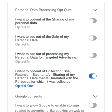
hogy a lehető legjobban érezd magad.
Please note that this website/app uses one or more Google
Personal Data Processing Opt Outs
services and may gather and store information including but
not limited to your visit or usage behaviour. You may click to
I want to opt-out of the Sharing of my
personal data.
grant or deny consent to Google and its third-party tags to
Opted In
use your data for below specified purposes in below Google
consent section.
I want to opt-out of the Sale of my
Ha valami másképp esne jól, tudasd vele szexin, de
Personal Data.
határozottan. Például lágyan súgd a fülébe:
Opted In
"Kipróbálhatnánk valami mást?" vagy finoman
I want to opt-out of processing my
irányítsd mozdulatait úgy, ahogy neked tetszik és
Personal Data for Targeted Advertising.
legközelebb már tudni fogja, mivel okozhat igazán
Opted In
örömet.
I want to opt-out of Collection, Use,
Retention, Sale, and/or Sharing of my
3. Mire költesz?
Personal Data that Is Unrelated with the
Purposes for which it was collected.
Opted Out
Drága cipők vagy titkos hitelkártya, amiről a
partnered nem tud? Sajnos minden harmadik
Google consents
párkapcsolatban élő füllent pénzügyeiről. Ennek
következményei: a bizalmatlanság és az állandó
I want to allow Google to enable storage
related to advertising like cookies on web or
veszekedések. Lehet, nem tudtad, de a válások