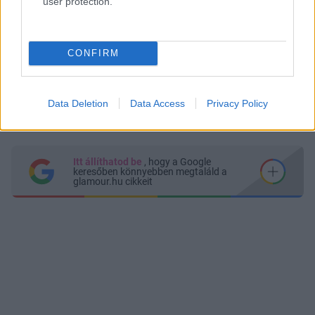
user protection.
CONFIRM
Data Deletion
Data Access
Privacy Policy
Küldés
Megosztás
Messengeren
Itt állíthatod be
, hogy a Google
keresőben könnyebben megtaláld a
glamour.hu cikkeit