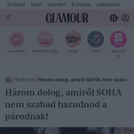
SZTÁROK
DIVAT
SZÉPSÉG
ÉLETMÓD
HOROSZKÓP
KU
MANCSPARTY
NYEREMÉNYJÁTÉK
SYOSS
TAROT
GLAMOUR
20
Életmód
Három dolog, amiről SOHA nem szabad 
Három dolog, amiről SOHA
nem szabad hazudnod a
párodnak!