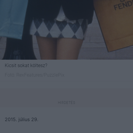
Kicsit sokat költesz?
Fotó:
RexFeatures/PuzzlePix
2015. július 29.