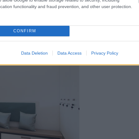
és közben a jógagyakorlatok és a
cation functionality and fraud prevention, and other user protection.
gedésen, az adáson vagy a
CONFIRM
Data Deletion
Data Access
Privacy Policy