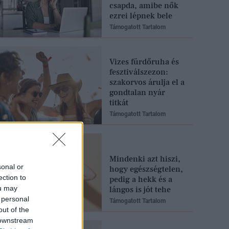
csapda, amibe nők
ezrei lépnek bele
Támogatott Tartalom
Vizes fürdőruha és
fesztiválszezon:
szakorvos árulja el a
gondtalan nyár
titkát
Támogatott Tartalom
Mindenki azt hiszi,
sonal or
hogy egészségtelen,
ection to
pedig a hekk és a
ou may
lángos is jót tehe
 personal
Támogatott Tartalom
out of the
 downstream