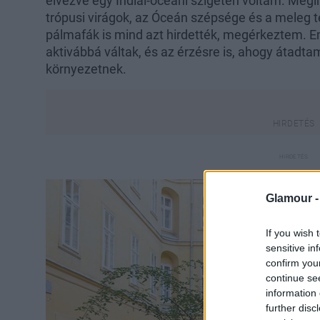
élvezve egy Indiai-óceáni szigeten voltam. Megin
trópusi virágok, az Óceán szépsége és a meleg t
pálmafák is mind azt hirdették, megérkeztem. 
aktivábbá váltak, és az érzésre is, ahogy átad
környezetnek.
Glamour 
If you wish 
sensitive in
confirm you
continue se
information 
further disc