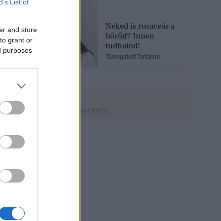
B’s List of
Neked is rosaceás a
er and store
bőrőd? Innen
to grant or
tudhatod!
ed purposes
Támogatott Tartalom