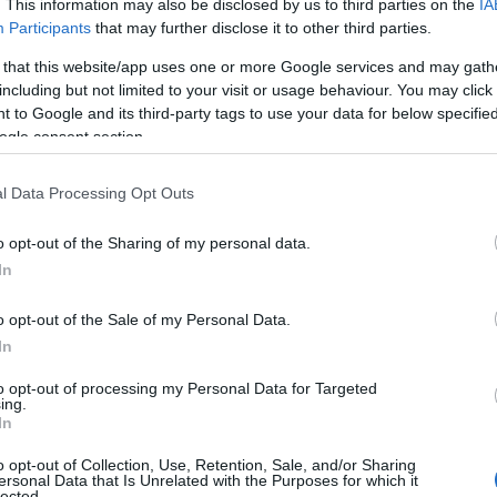
. This information may also be disclosed by us to third parties on the
IA
Participants
that may further disclose it to other third parties.
 that this website/app uses one or more Google services and may gath
including but not limited to your visit or usage behaviour. You may click 
 to Google and its third-party tags to use your data for below specifi
ogle consent section.
l Data Processing Opt Outs
o opt-out of the Sharing of my personal data.
In
a természet. Hiszen az Anyatermészet
o opt-out of the Sale of my Personal Data.
an is segít, hogy a külső kincsek
In
 nem fért hozzá, hogy a Tropical Yoga-
élményekkel megajándékozni.
to opt-out of processing my Personal Data for Targeted
ing.
In
o opt-out of Collection, Use, Retention, Sale, and/or Sharing
ersonal Data that Is Unrelated with the Purposes for which it
lected.