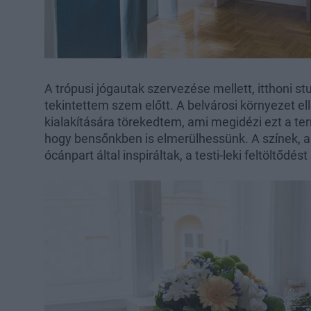
A trópusi jógautak szervezése mellett, itthoni st
tekintettem szem előtt. A belvárosi környezet el
kialakítására törekedtem, ami megidézi ezt a te
hogy bensőnkben is elmerülhessünk. A színek, a
ócánpart által inspiráltak, a testi-leki feltöltődést