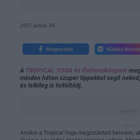
2017. június 28.
Megosztás
Küldés Mess
A
TROPICAL YOGA és Életmódközpont
megá
minden héten szuper tippekkel segít neked
és lelkileg is feltöltődj.
Amikor a Tropical Yoga megszületett bennem, a