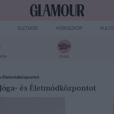
ÉLETMÓD
HOROSZKÓP
KULTÚ
ÁTÉK
SYOSS
és Életmódközpontot
 Jóga- és Életmódközpontot