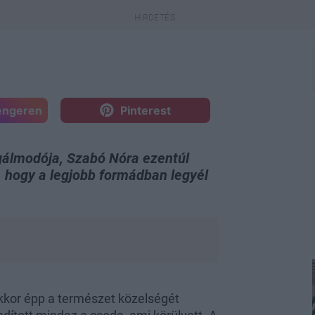
engeren
Pinterest
lmodója, Szabó Nóra ezentúl
, hogy a legjobb formádban legyél
kkor épp a természet közelségét