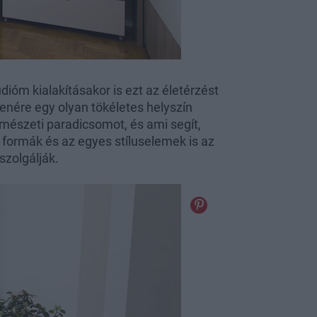
udióm kialakításakor is ezt az életérzést
lenére egy olyan tökéletes helyszín
rmészeti paradicsomot, és ami segít,
 formák és az egyes stíluselemek is az
 szolgálják.