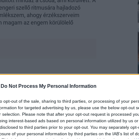
dított mindaz a csoda, ami körülvett. A
engeri szellő ritmusára hajladozó
Emlékszem, ahogy érzékszerveim
tam magam az engem körülölelő
-
Do Not Process My Personal Information
to opt-out of the sale, sharing to third parties, or processing of your per
formation for targeted advertising by us, please use the below opt-out s
r selection. Please note that after your opt-out request is processed y
eing interest-based ads based on personal information utilized by us or
disclosed to third parties prior to your opt-out. You may separately opt-
losure of your personal information by third parties on the IAB’s list of