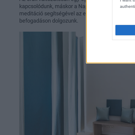
kapcsolódunk, máskor a Naphoz vagy a Holdhoz 
authenti
meditáció segítségével az egyensúlyon, az elen
befogadáson dolgozunk.