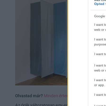
Opted 
Google 
I want t
web or d
I want t
purpose
I want 
I want t
web or d
I want t
or app.
I want t
Olvastad már?
Minden érted történik!
Az órák változatosan egy-egy témakör köré épü
I want t