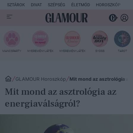
SZTÁROK
DIVAT
SZÉPSÉG
ÉLETMÓD
HOROSZKÓP
KU
MANCSPARTY
NYEREMÉNYJÁTÉK
NYEREMÉNYJÁTÉK
SYOSS
TAROT
GLAMOUR Horoszkóp
Mit mond az asztrológia az
Mit mond az asztrológia az
energiaválságról?