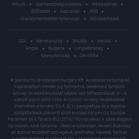
Rólunk
Szerkesztőségi küldetés
Médiaajánlat
Előfizetés
Kapcsolat
RSS
Akadálymentesítési nyilatkozat
Süti beállítások
USA
Németország
Brazília
Mexikó
Anglia
Bulgária
Lengyelország
Spanyolország
Dél-Afrika
© glamour.hu © IndaNext Hungary Kft. Az oldalak tartalmával
kapcsolatban minden jog fenntartva, beleértve a tartalom
szöveg- és adatbányászat céljára való felhasználását is – a
szerzői jogról szóló 1999. évi LXXVI. törvény rendelkezései
értelmében a törvény 35/A. § (1) paragrafusa és a digitális
szolgáltatások piacairól szóló európai irányelv (Az Európai
Parlament és a Tanács (EU) 2019/790 Irányelve) 4. cikke alapján!
Az oldalak, azok tartalma - ideértve különösen, de nem kizárólag
az azokon közzétett szövegeket, grafikákat, képeket, fotókat,
hangfelvételeket és videókat stb. - az IndaNext Hungary Kft.