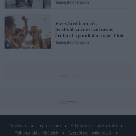
Támogatott Tartalom
Vizes fürdőruha és
fesztiválszezon: szakorvos
árulja el a gondtalan nyár titkát
Támogatott Tartalom
Archívum
Impresszum
Adatkezelési tájékoztató
Felhasználási feltételek
Szerzői jogi nyilatkozat