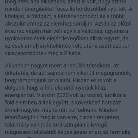
meg ezek a találkozások, ezért is volt, hogy szinte
minden energiánkat fosszilis hordozókból nyertük. A
kőolajat, a földgázt, a kátrányhomokot és a többit
abszolút ehhez az elemhez soroljuk. Aztán az előző
évezred végén már volt egy kis változás, ugyanis a
nyolcvanas évek elején levegőben álltak együtt, de
ez csak amolyan kitekintés volt, utána azért szépen
visszasorolódtak még a Bikába.
Akkoriban nagyot ment a repülés témaköre, az
űrkutatás, de azt sajnos nem sikerült megugranunk,
hogy lemondjunk az olajról. Hiszen ez is volt a
dolgunk, hogy a föld elemből nyerjük ki az
energiánkat. Viszont 2020 volt az utolsó, amikor a
föld elemben álltak együtt, a következő hatszáz
évnek nagyon más témát kell adnunk. Minden
lehetőségünk meg is van erre, hiszen rengeteg
találmány van már, ami szimplán a levegő
mágneses töltéséből képes lenne energiát termelni,