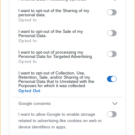
A szennyező és főleg magunkat mérgező kőolaj-
services and may gather and store information including but
földgáz kombinációnak leáldozott, elmúlt az az
not limited to your visit or usage behaviour. You may click to
I want to opt-out of the Sharing of my
personal data.
grant or deny consent to Google and its third-party tags to
energetika. Egyértelműen új alapokra kell
Opted In
use your data for below specified purposes in below Google
helyeznünk az energiakészleteink töltését. Viszont
consent section.
I want to opt-out of the Sale of my
nem áramalapú lesz, hanem ennél sokkal újabb
Personal Data.
megoldás fog születni, de minél később kezdjük el
Opted In
kutatni a levegőből nyerhető energiát és minél
I want to opt-out of processing my
később adunk neki teret, a krízis annál tovább fog
Personal Data for Targeted Advertising.
tartani.
Opted In
Még több asztrológia:
I want to opt-out of Collection, Use,
Retention, Sale, and/or Sharing of my
Personal Data that Is Unrelated with the
Purposes for which it was collected.
Csillagjegyek, akiket komolyan megvisel egy
Opted Out
válság
Ezek a csillagjegyek mindig találnak kiutat a
Google consents
válságból
I want to allow Google to enable storage
Csillagjegyek, akikre az életedet is nyugodtan
related to advertising like cookies on web or
rábízhatod
device identifiers in apps.