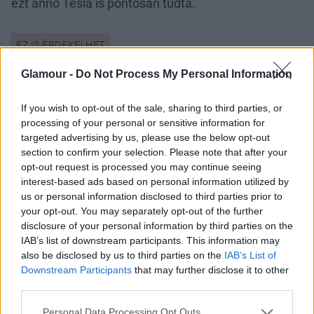
ezt anno Tesla is pontosan tudta.
Glamour -
Do Not Process My Personal Information
If you wish to opt-out of the sale, sharing to third parties, or
processing of your personal or sensitive information for
targeted advertising by us, please use the below opt-out
section to confirm your selection. Please note that after your
opt-out request is processed you may continue seeing
interest-based ads based on personal information utilized by
us or personal information disclosed to third parties prior to
your opt-out. You may separately opt-out of the further
disclosure of your personal information by third parties on the
IAB’s list of downstream participants. This information may
also be disclosed by us to third parties on the
IAB’s List of
Downstream Participants
that may further disclose it to other
Ilyen lesz 2023 az asztrológia szerint
third parties.
Please note that this website/app uses one or more Google
Personal Data Processing Opt Outs