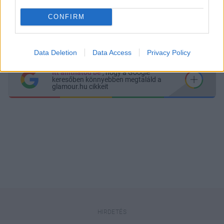
CONFIRM
Küldés
Megosztás
Messengeren
Data Deletion
Data Access
Privacy Policy
Itt állíthatod be
, hogy a Google
keresőben könnyebben megtaláld a
glamour.hu cikkeit