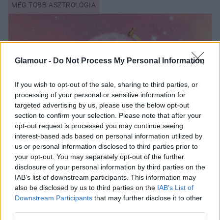
Glamour -
Do Not Process My Personal Information
If you wish to opt-out of the sale, sharing to third parties, or
processing of your personal or sensitive information for
targeted advertising by us, please use the below opt-out
section to confirm your selection. Please note that after your
opt-out request is processed you may continue seeing
interest-based ads based on personal information utilized by
A Vízöntő telihold számodra is nagy
us or personal information disclosed to third parties prior to
your opt-out. You may separately opt-out of the further
lehetőséget tartogat az asztológusunk
disclosure of your personal information by third parties on the
szerint augusztus 9-én
IAB’s list of downstream participants. This information may
also be disclosed by us to third parties on the
IAB’s List of
Downstream Participants
that may further disclose it to other
Bak aszcendens
third parties.