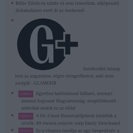
Billie Eilish-ra szinte rá sem ismerünk, elképesztő
átalakuláson esett át az énekesnő
Sorsfordító hónap
lesz az augusztus, végre elengedheted, ami nem
szolgál - GLAMOUR
Egyetlen kattintással látható, mennyi
FEMINA
áramot fogyaszt Magyarország: megdöbbentő
adatokat mutat ez az oldal
A Dr. Csont főszereplőjeként imádták a
FEMINA
nézők: 49 évesen ennyire szép Emily Deschanel
Ez a vitamin lassítja az agy öregedését: a
DÍVÁNY