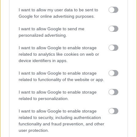
I want to allow my user data to be sent to
Google for online advertising purposes.
I want to allow Google to send me
personalized advertising.
I want to allow Google to enable storage
related to analytics like cookies on web or
device identifiers in apps.
Nyári Dia: „Amikor a fiammal
I want to allow Google to enable storage
vagyok, az szent és sérthetetlen"-
related to functionality of the website or app.
Nézd meg a GLAMOUR Asztro
I want to allow Google to enable storage
podcast legújabb részét!
related to personalization.
I want to allow Google to enable storage
És mi a helyzet a
related to security, including authentication
functionality and fraud prevention, and other
csillagjeggyel?
user protection.