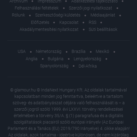
Archívum
Impresszum
Adatkezelési tájékoztató
Felhasználási feltételek
Szerzői jogi nyilatkozat
Rólunk
Szerkesztőségi küldetés
Médiaajánlat
Előfizetés
Kapcsolat
RSS
Akadálymentesítési nyilatkozat
Süti beállítások
USA
Németország
Brazília
Mexikó
Anglia
Bulgária
Lengyelország
Spanyolország
Dél-Afrika
© glamour.hu © IndaNext Hungary Kft. Az oldalak tartalmával
kapcsolatban minden jog fenntartva, beleértve a tartalom
szöveg- és adatbányászat céljára való felhasználását is – a
szerzői jogról szóló 1999. évi LXXVI. törvény rendelkezései
értelmében a törvény 35/A. § (1) paragrafusa és a digitális
szolgáltatások piacairól szóló európai irányelv (Az Európai
Parlament és a Tanács (EU) 2019/790 Irányelve) 4. cikke alapján!
Az oldalak, azok tartalma - ideértve különösen, de nem kizárólag