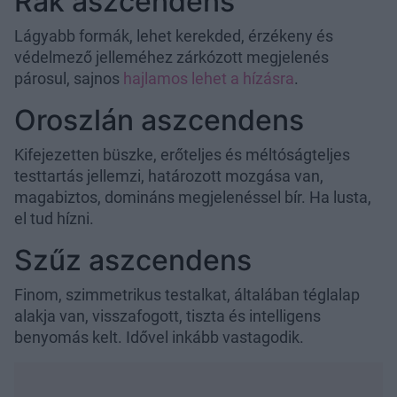
Rák aszcendens
Lágyabb formák, lehet kerekded, érzékeny és
védelmező jelleméhez zárkózott megjelenés
párosul, sajnos
hajlamos lehet a hízásra
.
Oroszlán aszcendens
Kifejezetten büszke, erőteljes és méltóságteljes
testtartás jellemzi, határozott mozgása van,
magabiztos, domináns megjelenéssel bír. Ha lusta,
el tud hízni.
Szűz aszcendens
Finom, szimmetrikus testalkat, általában téglalap
alakja van, visszafogott, tiszta és intelligens
benyomás kelt. Idővel inkább vastagodik.