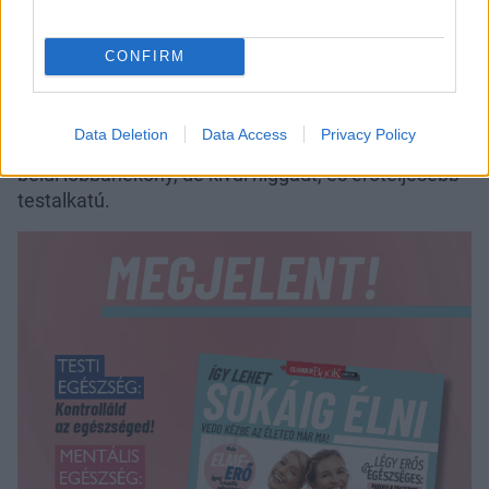
A csillagjegy inkább a belső identitást, életenergiát
jelez, mintsem konkrét testformát. Ha viszont az
CONFIRM
aszcendens
és a napjegy ugyanaz, vagy
ugyanabban az elemben vannak, akkor a külső és
belső megjelenés erőteljesen összehangolt.
Data Deletion
Data Access
Privacy Policy
Nézzünk egy példát: Kos Nap + Bika aszcendens:
belül lobbanékony, de kívül higgadt, és erőteljesebb
testalkatú.