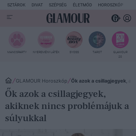
SZTÁROK
DIVAT
SZÉPSÉG
ÉLETMÓD
HOROSZKÓP
KU
MANCSPARTY
NYEREMÉNYJÁTÉK
SYOSS
TAROT
GLAMOUR
20
GLAMOUR Horoszkóp
Ők azok a csillagjegyek, ak
Ők azok a csillagjegyek,
akiknek nincs problémájuk a
súlyukkal