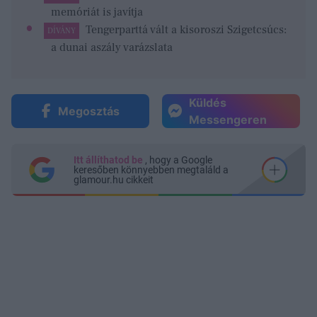
memóriát is javítja
Tengerparttá vált a kisoroszi Szigetcsúcs:
DÍVÁNY
a dunai aszály varázslata
Küldés
Megosztás
Messengeren
Itt állíthatod be
, hogy a Google
keresőben könnyebben megtaláld a
glamour.hu cikkeit