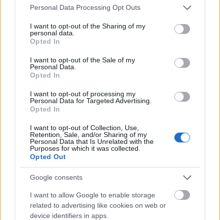
Please note that this website/app uses one or more Google
Csontosabb, szikár test jellemzi, fegyelmezett és
Personal Data Processing Opt Outs
services and may gather and store information including but
visszafogott mozgása van, komoly, tekintélyt
not limited to your visit or usage behaviour. You may click to
I want to opt-out of the Sharing of my
sugárzó megjelenéssel rendelkezik.
personal data.
grant or deny consent to Google and its third-party tags to
Opted In
use your data for below specified purposes in below Google
Vízöntő aszcendens
consent section.
I want to opt-out of the Sale of my
Personal Data.
Változékony alkat, általában magas és vékony,
Opted In
különc és intellektuális első benyomással bír. Nem
I want to opt-out of processing my
jellemző, hogy problémája lenne a súlyával.
Personal Data for Targeted Advertising.
Opted In
Halak aszcendens
I want to opt-out of Collection, Use,
Retention, Sale, and/or Sharing of my
Álmodozó tekintet, puha vonások, gödröcskék az
Personal Data that Is Unrelated with the
Purposes for which it was collected.
arcon, misztikus és megfoghatatlan kisugárzás
Opted Out
jellemzi. Hízásra hajlamos testalkata van.
Google consents
I want to allow Google to enable storage
related to advertising like cookies on web or
device identifiers in apps.