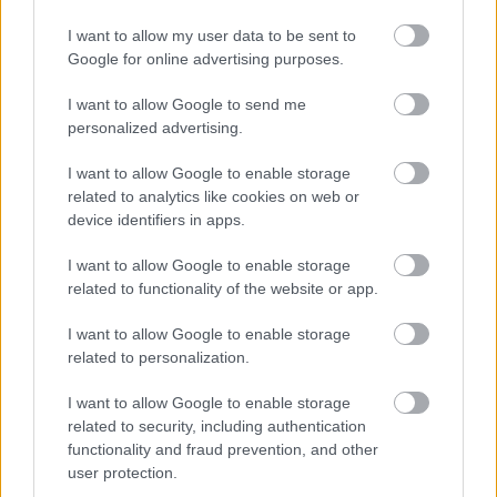
feltétlenül az, amire szilveszter éjjelén vágysz. De az
sem kizárt, hogy a fickó attól fél, hogy a
I want to allow my user data to be sent to
családalapítás vagy az összebútorozás csapdájába
Google for online advertising purposes.
csalod. Megeshet, hogy feszélyezettséget érzel
valakivel szemben, aki a legjobban érdekel. Ez
I want to allow Google to send me
personalized advertising.
viszont a másikban lelassíthatja az érzelmi és
kötődési folyamatokat. De a szerelem néha vak. Pár
I want to allow Google to enable storage
nap múlva viszont megbízható, de szenvedélyes
related to analytics like cookies on web or
szeretőt, vállalkozó társat sodor utadba az élet.
device identifiers in apps.
I want to allow Google to enable storage
related to functionality of the website or app.
I want to allow Google to enable storage
related to personalization.
I want to allow Google to enable storage
related to security, including authentication
functionality and fraud prevention, and other
user protection.