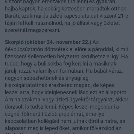
viszont nagyon erőszakos tud lenni és gyakran
hajba kaptok, ha sokáig kettesben maradtok otthon.
Baráti, szakmai és üzleti kapcsolataidat viszont 21-e
táján fel kell használnod, ha jó állást vagy üzletet
szeretnél megszerezni.
Skorpió (október 24.-november 22.)
Az
óévbúcsúztatón döntsétek el előre a pároddal, ki mit
fizessen! Kellemetlen helyzetet kerülhetsz el így. Ha
tudod, hogy a buli sokba fog kerülni a másiknak,
járulj hozzá valamilyen formában. Ha babát vársz,
nagyon sebezhetőnek és anyagilag
kiszolgáltatottnak érezheted magad, de képes
leszel arra, hogy ideiglenesnek lásd ezt az állapotot.
Ám ha szakmai vagy üzleti ügyekről tárgyalsz, akkor
dörzsölt is tudsz lenni. Képes leszel megoldani a
cégnél fölmerült üzleti problémát, amellyel
kapcsolatban kollégáid nem jutnak ötről a hatra, és
alaposan meg is leped őket, amikor fölvázolod az