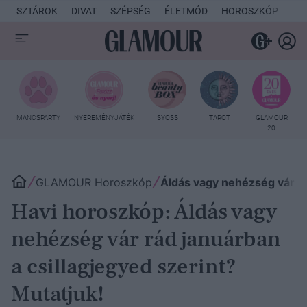
SZTÁROK
DIVAT
SZÉPSÉG
ÉLETMÓD
HOROSZKÓP
KU
MANCSPARTY
NYEREMÉNYJÁTÉK
SYOSS
TAROT
GLAMOUR
20
GLAMOUR Horoszkóp
Áldás vagy nehézség vár rá
Havi horoszkóp: Áldás vagy
nehézség vár rád januárban
a csillagjegyed szerint?
Mutatjuk!