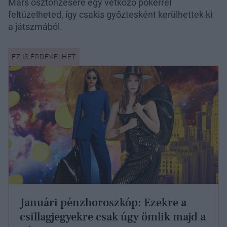
Mars ösztönzésére egy vetkőző pókerrel
feltüzelheted, így csakis győztesként kerülhettek ki
a játszmából.
Januári pénzhoroszkóp: Ezekre a
csillagjegyekre csak úgy ömlik majd a