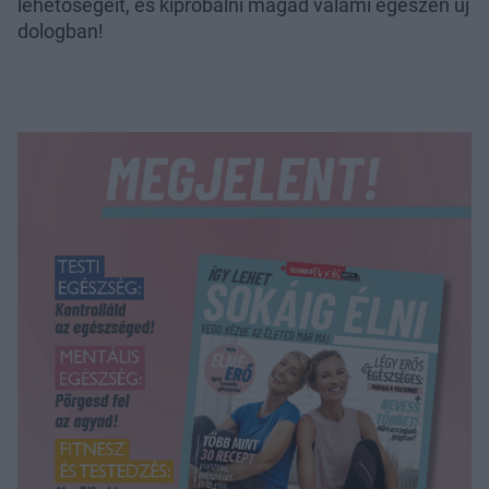
lehetőségeit, és kipróbálni magad valami egészen új
dologban!