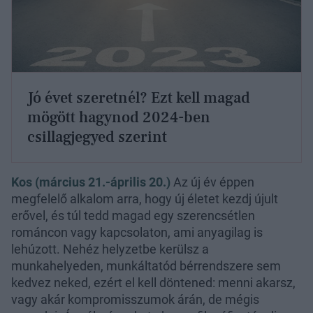
Jó évet szeretnél? Ezt kell magad
mögött hagynod 2024-ben
csillagjegyed szerint
Kos (március 21.-április 20.)
Az új év éppen
megfelelő alkalom arra, hogy új életet kezdj újult
erővel, és túl tedd magad egy szerencsétlen
románcon vagy kapcsolaton, ami anyagilag is
lehúzott. Nehéz helyzetbe kerülsz a
munkahelyeden, munkáltatód bérrendszere sem
kedvez neked, ezért el kell döntened: menni akarsz,
vagy akár kompromisszumok árán, de mégis