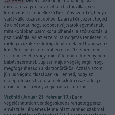
AZ ÉVED:
Mivel a biztonság manapság csak
mítosz, és egyre kevesebb a biztos állás, sok
kreativitással rendelkező Bak kényszerül rá, hogy a
saját vállalkozását építse. Ez arra kényszerít téged
és a párodat, hogy többet nyújtsatok egymásnak,
mint korábban bármikor a pihenés, a szórakozás, a
pszichológiai és az érzelmi támogatás területén. A
meleg évszak kezdetéig Jupiternek és Uránusznak
köszönd, ha a szerelemben és az üzletben még
szerencsésebb vagy, mint általában. Amennyiben
babát szeretnél, Jupiter május végéig segít, hogy
megfoganhasson a kis trónörökös. Azzal viszont
június végétől tisztában kell lenned, hogy az
előléptetési és fizetésemelési létra csak addig él,
amíg hajlandó vagy végigmászni a fokait.
Vízöntő (Január 21.-február 19.)
Bár a
végeláthatatlan vendégeskedés rengeteg pénzt
emészt fel, érdemes lenne részt venned szakmai