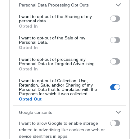
Oroszlán (július 23.-augusztus 23.)
Ha
Please note that this website/app uses one or more Google
Personal Data Processing Opt Outs
olyasvalakivel köszöntöd az újesztendőt, aki csak
services and may gather and store information including but
futó kalandra vágyik, nem pedig tartós kapcsolatra,
not limited to your visit or usage behaviour. You may click to
I want to opt-out of the Sharing of my
personal data.
csak fecsérled az időd. Kreativitásod a
grant or deny consent to Google and its third-party tags to
Opted In
szexualitásban felülmúlhatatlan, de gondolataid az
use your data for below specified purposes in below Google
consent section.
év elején súlyos kérdések, munkahelyi és anyagi
I want to opt-out of the Sale of my
Personal Data.
gondok körül forognak. Nyolctól négyig csapj a lovak
Opted In
közé, mert akkor végre kicsit elfeledkezel stréber
kollégáidról. A párod még nem barátkozott meg a
I want to opt-out of processing my
Personal Data for Targeted Advertising.
házasság gondolatával, de ösztöneid azt súgják,
Opted In
hogy előbb–utóbb megunja a tétovázást. Vess
I want to opt-out of Collection, Use,
véget az aggodalmaskodásnak olyan
Retention, Sale, and/or Sharing of my
tevékenységekkel, amelyek elterelik a figyelmedet a
Personal Data that Is Unrelated with the
Purposes for which it was collected.
problémáról. 19-e és 29-e táján pedig bátran
Opted Out
hozakodj elő az előléptetés és a fizetésemelés
kényes kérdésével!
Google consents
I want to allow Google to enable storage
Szűz (augusztus 24.-szeptember 23.)
Egy
related to advertising like cookies on web or
házassági ajánlat egy másnapos pasitól nem
device identifiers in apps.