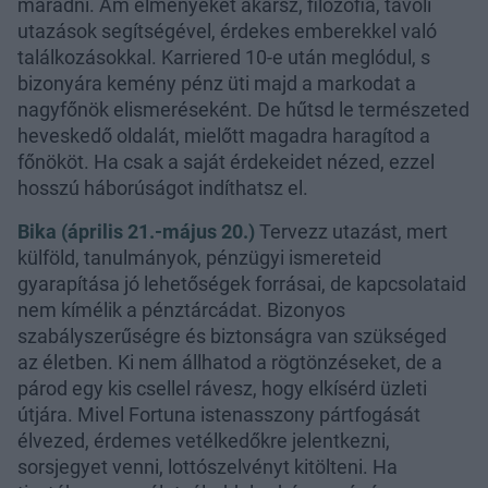
maradni. Ám élményeket akarsz, filozófia, távoli
utazások segítségével, érdekes emberekkel való
találkozásokkal. Karriered 10-e után meglódul, s
bizonyára kemény pénz üti majd a markodat a
nagyfőnök elismeréseként. De hűtsd le természeted
heveskedő oldalát, mielőtt magadra haragítod a
főnököt. Ha csak a saját érdekeidet nézed, ezzel
hosszú háborúságot indíthatsz el.
Bika (április 21.-május 20.)
Tervezz utazást, mert
külföld, tanulmányok, pénzügyi ismereteid
gyarapítása jó lehetőségek forrásai, de kapcsolataid
nem kímélik a pénztárcádat. Bizonyos
szabályszerűségre és biztonságra van szükséged
az életben. Ki nem állhatod a rögtönzéseket, de a
párod egy kis csellel rávesz, hogy elkísérd üzleti
útjára. Mivel Fortuna istenasszony pártfogását
élvezed, érdemes vetélkedőkre jelentkezni,
sorsjegyet venni, lottószelvényt kitölteni. Ha