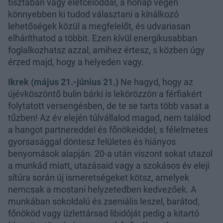
tisztában vagy életcéloddal, a hónap végén
könnyebben ki tudod választani a kínálkozó
lehetőségek közül a megfelelőt, és udvariasan
elháríthatod a többit. Ezen kívül energikusabban
foglalkozhatsz azzal, amihez értesz, s közben úgy
érzed majd, hogy a helyeden vagy.
Ikrek (május 21.-június 21.)
Ne hagyd, hogy az
újévköszöntő bulin bárki is lekörözzön a férfiakért
folytatott versengésben, de te se tarts több vasat a
tűzben! Az év elején túlvállalod magad, nem találod
a hangot partnereddel és főnökeiddel, s félelmetes
gyorsasággal döntesz felületes és hiányos
benyomások alapján. 20-a után viszont sokat utazol
a munkád miatt, utazásaid vagy a szokásos év eleji
sítúra során új ismeretségeket kötsz, amelyek
nemcsak a mostani helyzetedben kedvezőek. A
munkában sokoldalú és zseniális leszel, barátod,
főnököd vagy üzlettársad libidóját pedig a kitartó