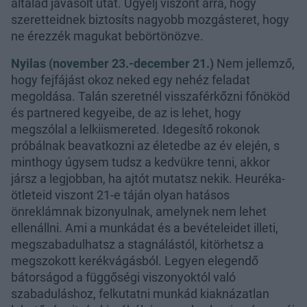
általad javasolt utat. Ügyelj viszont arra, hogy
szeretteidnek biztosíts nagyobb mozgásteret, hogy
ne érezzék magukat bebörtönözve.
Nyilas (november 23.-december 21.)
Nem jellemző,
hogy fejfájást okoz neked egy nehéz feladat
megoldása. Talán szeretnél visszaférkőzni főnököd
és partnered kegyeibe, de az is lehet, hogy
megszólal a lelkiismereted. Idegesítő rokonok
próbálnak beavatkozni az életedbe az év elején, s
minthogy úgysem tudsz a kedvükre tenni, akkor
jársz a legjobban, ha ajtót mutatsz nekik. Heuréka-
ötleteid viszont 21-e táján olyan hatásos
önreklámnak bizonyulnak, amelynek nem lehet
ellenállni. Ami a munkádat és a bevételeidet illeti,
megszabadulhatsz a stagnálástól, kitörhetsz a
megszokott kerékvágásból. Legyen elegendő
bátorságod a függőségi viszonyoktól való
szabaduláshoz, felkutatni munkád kiaknázatlan