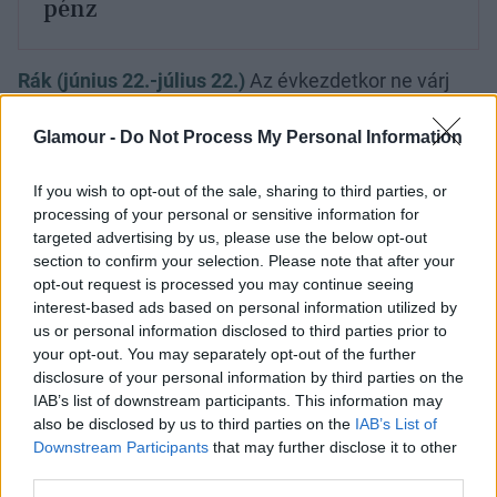
pénz
Rák (június 22.-július 22.)
Az évkezdetkor ne várj
sokat a párodtól, akinek dolga akadhat külföldön, és
egyéb kötelezettségeknek is eleget kell tennie. A
Glamour -
Do Not Process My Personal Information
lelki macska-egérharc túlságosan is izgatja
kevesedet ahhoz, hogy lemondjon róla, de téged is
If you wish to opt-out of the sale, sharing to third parties, or
kötekedő hangulatban talál az év eleje. Örökké
processing of your personal or sensitive information for
próbára teszed környezetedet, de ahelyett, hogy
targeted advertising by us, please use the below opt-out
section to confirm your selection. Please note that after your
csokorba kötnéd partnered, kollégáid és
opt-out request is processed you may continue seeing
hozzátartozóid hibáit, figyelj inkább arra, ami jó. Már
interest-based ads based on personal information utilized by
párban? 10-e után hadd legyen a partnered az úr! De
us or personal information disclosed to third parties prior to
vedd tudomásul a családalapításra,
your opt-out. You may separately opt-out of the further
házasságkötésre, kizárólagos kapcsolatra irányuló
disclosure of your personal information by third parties on the
hajlamodat, csak ne adj ultimátumot a párodnak! Az
IAB’s list of downstream participants. This information may
év elején nem jelent túl nagy erőfeszítést számodra,
also be disclosed by us to third parties on the
IAB’s List of
Downstream Participants
that may further disclose it to other
hogy kiüsd a nyeregből riválisaidat.
third parties.