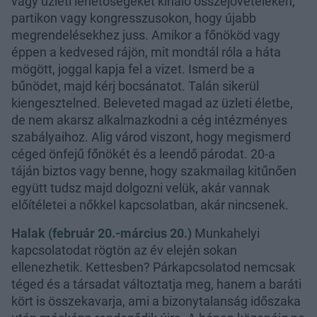
vagy üzleti lehetőségeket kínáló összejöveteleken,
partikon vagy kongresszusokon, hogy újabb
megrendelésekhez juss. Amikor a főnököd vagy
éppen a kedvesed rájön, mit mondtál róla a háta
mögött, joggal kapja fel a vizet. Ismerd be a
bűnödet, majd kérj bocsánatot. Talán sikerül
kiengesztelned. Beleveted magad az üzleti életbe,
de nem akarsz alkalmazkodni a cég intézményes
szabályaihoz. Alig várod viszont, hogy megismerd
céged önfejű főnökét és a leendő párodat. 20-a
táján biztos vagy benne, hogy szakmailag kitűnően
együtt tudsz majd dolgozni velük, akár vannak
előítéletei a nőkkel kapcsolatban, akár nincsenek.
Halak (február 20.-március 20.)
Munkahelyi
kapcsolatodat rögtön az év elején sokan
ellenezhetik. Kettesben? Párkapcsolatod nemcsak
téged és a társadat változtatja meg, hanem a baráti
kört is összekavarja, ami a bizonytalanság időszaka