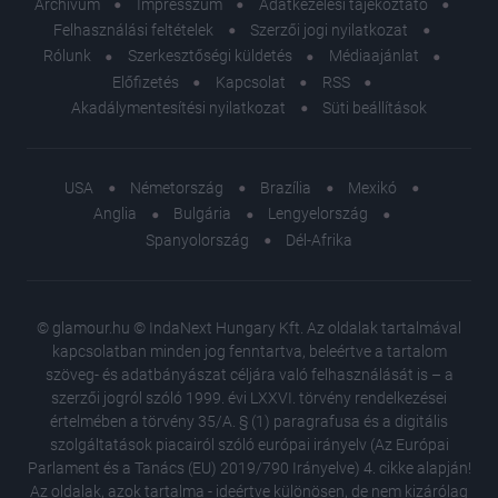
Archívum
Impresszum
Adatkezelési tájékoztató
Felhasználási feltételek
Szerzői jogi nyilatkozat
Rólunk
Szerkesztőségi küldetés
Médiaajánlat
Előfizetés
Kapcsolat
RSS
Akadálymentesítési nyilatkozat
Süti beállítások
USA
Németország
Brazília
Mexikó
Anglia
Bulgária
Lengyelország
Spanyolország
Dél-Afrika
© glamour.hu © IndaNext Hungary Kft. Az oldalak tartalmával
kapcsolatban minden jog fenntartva, beleértve a tartalom
szöveg- és adatbányászat céljára való felhasználását is – a
szerzői jogról szóló 1999. évi LXXVI. törvény rendelkezései
értelmében a törvény 35/A. § (1) paragrafusa és a digitális
szolgáltatások piacairól szóló európai irányelv (Az Európai
Parlament és a Tanács (EU) 2019/790 Irányelve) 4. cikke alapján!
Az oldalak, azok tartalma - ideértve különösen, de nem kizárólag