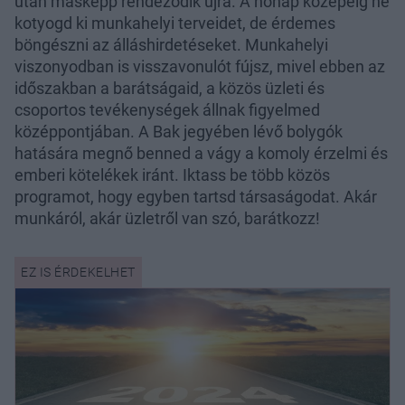
után másképp rendeződik újra. A hónap közepéig ne
kotyogd ki munkahelyi terveidet, de érdemes
böngészni az álláshirdetéseket. Munkahelyi
viszonyodban is visszavonulót fújsz, mivel ebben az
időszakban a barátságaid, a közös üzleti és
csoportos tevékenységek állnak figyelmed
középpontjában. A Bak jegyében lévő bolygók
hatására megnő benned a vágy a komoly érzelmi és
emberi kötelékek iránt. Iktass be több közös
programot, hogy egyben tartsd társaságodat. Akár
munkáról, akár üzletről van szó, barátkozz!