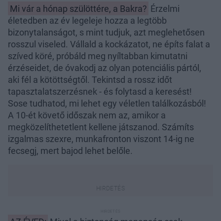
Mi vár a hónap szülöttére, a Bakra?
Érzelmi
életedben az év legeleje hozza a legtöbb
bizonytalanságot, s mint tudjuk, azt meglehetősen
rosszul viseled. Vállald a kockázatot, ne építs falat a
szíved köré, próbáld meg nyíltabban kimutatni
érzéseidet, de óvakodj az olyan potenciális pártól,
aki fél a kötöttségtől. Tekintsd a rossz időt
tapasztalatszerzésnek - és folytasd a keresést!
Sose tudhatod, mi lehet egy véletlen találkozásból!
A 10-ét követő időszak nem az, amikor a
megközelíthetetlent kellene játszanod. Számíts
izgalmas szexre, munkafronton viszont 14-ig ne
fecsegj, mert bajod lehet belőle.