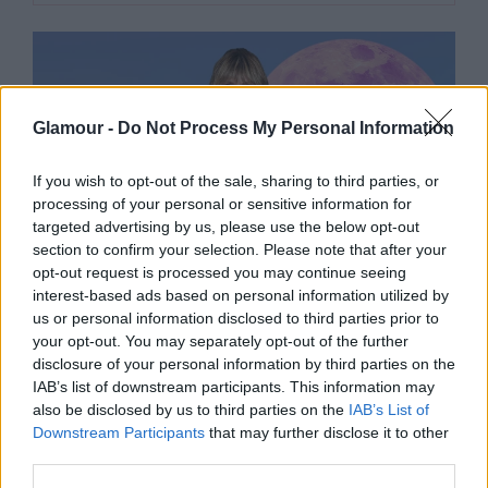
Glamour -
Do Not Process My Personal Information
If you wish to opt-out of the sale, sharing to third parties, or
processing of your personal or sensitive information for
targeted advertising by us, please use the below opt-out
section to confirm your selection. Please note that after your
opt-out request is processed you may continue seeing
interest-based ads based on personal information utilized by
us or personal information disclosed to third parties prior to
GLAMOUR HOROSZKÓP
your opt-out. You may separately opt-out of the further
disclosure of your personal information by third parties on the
Heti horoszkóp: Az Ikrek
IAB’s list of downstream participants. This information may
fizetésemelést kap, a Skorpióra
also be disclosed by us to third parties on the
IAB’s List of
Downstream Participants
that may further disclose it to other
elsöprő szerelem vár - január 29 -
third parties.
február 4.