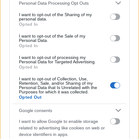
Please note that this website/app uses one or more Google
Personal Data Processing Opt Outs
services and may gather and store information including but
not limited to your visit or usage behaviour. You may click to
I want to opt-out of the Sharing of my
personal data.
grant or deny consent to Google and its third-party tags to
Opted In
use your data for below specified purposes in below Google
consent section.
I want to opt-out of the Sale of my
Personal Data.
Opted In
I want to opt-out of processing my
Personal Data for Targeted Advertising.
Opted In
I want to opt-out of Collection, Use,
GLAMOUR HOROSZKÓP
Retention, Sale, and/or Sharing of my
Personal Data that Is Unrelated with the
Purposes for which it was collected.
Napi horoszkóp: Az Oroszlán
Opted Out
állásajánlatot kap, a Bak megtalálja a
nagy Ő-t - január 28.
Google consents
I want to allow Google to enable storage
related to advertising like cookies on web or
device identifiers in apps.