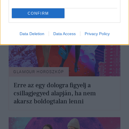
CONFIRM
Data Deletion
Data Access
Privacy Policy
GLAMOUR HOROSZKÓP
Erre az egy dologra figyelj a
csillagjegyed alapján, ha nem
akarsz boldogtalan lenni