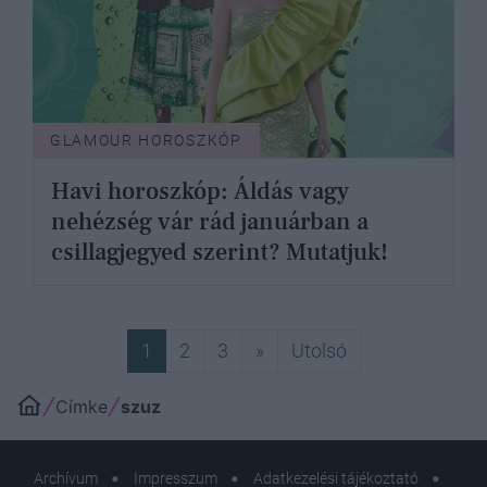
GLAMOUR HOROSZKÓP
Havi horoszkóp: Áldás vagy
nehézség vár rád januárban a
csillagjegyed szerint? Mutatjuk!
Következő
Utolsó
1
2
3
»
Utolsó
Címke
szuz
Archívum
Impresszum
Adatkezelési tájékoztató