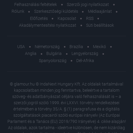
Felhasználási feltételek
Szerzői jogi nyilatkozat
Rólunk
Szerkesztőségi küldetés
Médiaajánlat
Előfizetés
Kapcsolat
RSS
Akadálymentesítési nyilatkozat
Süti beállítások
USA
Németország
Brazília
Mexikó
Anglia
Bulgária
Lengyelország
Spanyolország
Dél-Afrika
© glamour.hu © IndaNext Hungary Kft. Az oldalak tartalmával
kapcsolatban minden jog fenntartva, beleértve a tartalom
szöveg- és adatbányászat céljára való felhasználását is – a
szerzői jogról szóló 1999. évi LXXVI. törvény rendelkezései
értelmében a törvény 35/A. § (1) paragrafusa és a digitális
szolgáltatások piacairól szóló európai irányelv (Az Európai
Parlament és a Tanács (EU) 2019/790 Irányelve) 4. cikke alapján!
Az oldalak, azok tartalma - ideértve különösen, de nem kizárólag