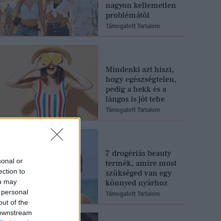
nagyon kellemetlen
problémától
Támogatott Tartalom
Mindenki azt hiszi,
hogy egészségtelen,
pedig a hekk és a
lángos is jót tehe
Támogatott Tartalom
7 drogériás beauty
sonal or
termék, amire most
ection to
szükséged van egy
ou may
könnyed nyárhoz
 personal
Támogatott Tartalom
out of the
 downstream