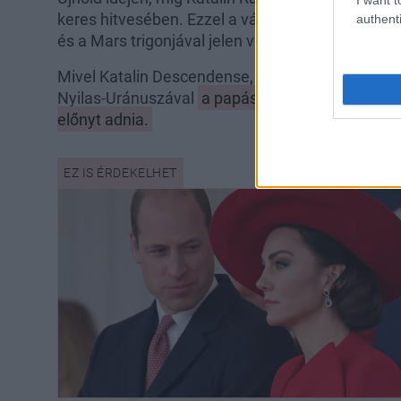
keres hitvesében. Ezzel a vággyal az a veszély j
authenti
és a Mars trigonjával jelen van kapcsolatukban, 
Mivel Katalin Descendense, mely tengely a házass
Nyilas-Uránuszával
a papás-mamás játszmák hel
előnyt adnia.