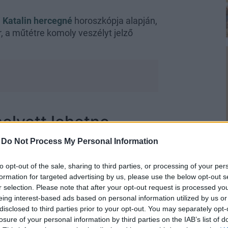
i
Katalin hercegné
horoszkópja alapján,
 a műtétre komoly veszélyt jelző
lyett lehetne
-
Do Not Process My Personal Information
anéta a Plútón kívül a műtéteket
to opt-out of the sale, sharing to third parties, or processing of your per
 vese problémáira utaló Mérleg
formation for targeted advertising by us, please use the below opt-out s
en lévő Marstól szenvedett el
r selection. Please note that after your opt-out request is processed y
vnek szúró- és vágószerszámokkal való
eing interest-based ads based on personal information utilized by us or
disclosed to third parties prior to your opt-out. You may separately opt-
losure of your personal information by third parties on the IAB’s list of