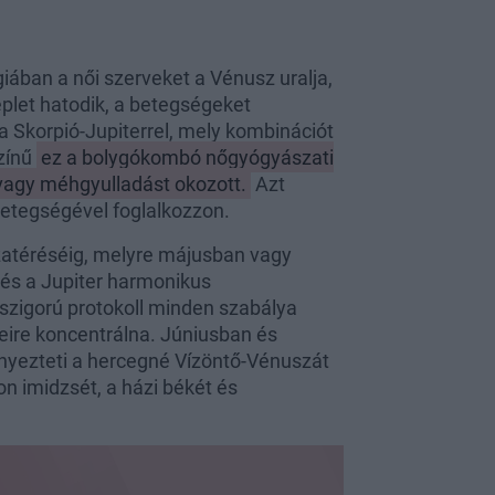
giában a női szerveket a Vénusz uralja,
éplet hatodik, a betegségeket
a Skorpió-Jupiterrel, mely kombinációt
színű
ez a bolygókombó nőgyógyászati
 vagy méhgyulladást okozott.
Azt
betegségével foglalkozzon.
szatéréséig, melyre májusban vagy
 és a Jupiter harmonikus
szigorú protokoll minden szabálya
seire koncentrálna. Júniusban és
kényezteti a hercegné Vízöntő-Vénuszát
on imidzsét, a házi békét és