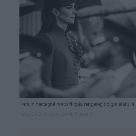
Katalin hercegné horoszkópja rengeteg dolgot elárul a 
Fotó:
Getty Images/Samir Hussein