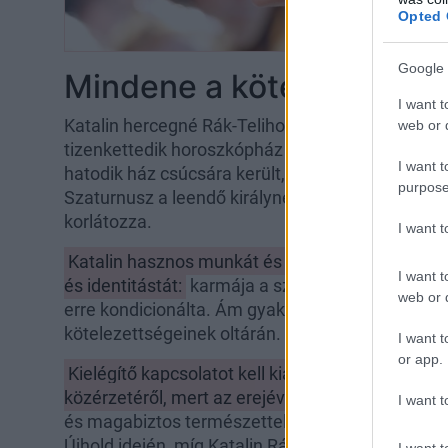
Opted 
Google 
Mindene a kötelesség
I want t
Katalin hercegné Rák-Telihold idején született, a
web or d
tizenkettedik horoszkópház csúcsára, míg a szül
I want t
hatodik ház csúcsára került, ám mindkét fővilágo
purpose
Szaturnusz a leendő királyné rangjával együtt já
korlátozza.
I want 
Katalin hasznos munkát és közéleti tevékenység
I want t
és identitástát:
karmája a szolgálat, gyakran kel
web or d
erre kondicionálta. Ám gyakran kerül olyan hely
kötelezettségeinek oltárán.
I want t
or app.
Kielégítő kapcsolatot kell kialakítania a testével,
közérzetéről, mert az erejével való visszaélés 
I want t
és magabiztos természettel ajándékozták meg az
Újhold idején, míg Katalin Rák-teliholdkor szüle
I want t