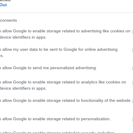
háttérben
Out
consents
o allow Google to enable storage related to advertising like cookies on
z uralmi helyzetben lévő Hold a
evice identifiers in apps.
etés ura, a Bak jegyében lévő Nap a
o allow my user data to be sent to Google for online advertising
sítót a kiemelt pozícióban lévő Mérleg-
s.
ró kötelezettségekkel blokkolja,
to allow Google to send me personalized advertising.
eket végez, így erősíti meg önbizalmát
o allow Google to enable storage related to analytics like cookies on
lő pihenés nélkül, horoszkópja ugyanis
evice identifiers in apps.
zetbe, hogy
érzelmeit el kell nyomnia
o allow Google to enable storage related to functionality of the website
 gondoskodnia kell fizikai, érzelmi jó
betegségekben manifesztálódhat.
Erős
o allow Google to enable storage related to personalization.
 égiek, de mivel Vilmos herceg Rák-
tett, a trónörökös gondoskodó anyát
o allow Google to enable storage related to security, including