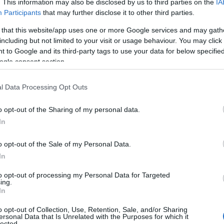
ltatás. A hercegné nyolcaid házának
. This information may also be disclosed by us to third parties on the
IA
Participants
that may further disclose it to other third parties.
ókat és az életveszélyes helyzeteket
si pozíciójával.
 that this website/app uses one or more Google services and may gath
including but not limited to your visit or usage behaviour. You may click 
roszlán felkelő jeggyel, a Neptunusz
 to Google and its third-party tags to use your data for below specifi
deje ártalmas aspektust,
ami arra utal,
ogle consent section.
lybe, több napon át elhúzódó kómába
k és vészhelyzetek égiteste is
l Data Processing Opt Outs
 Bak jegyénben lévő Plútóval.
o opt-out of the Sharing of my personal data.
In
o opt-out of the Sale of my Personal Data.
In
to opt-out of processing my Personal Data for Targeted
ing.
Katalin hercegné
In
teljesen összetört,
o opt-out of Collection, Use, Retention, Sale, and/or Sharing
szívszorító dolog áll a
ersonal Data that Is Unrelated with the Purposes for which it
lected.