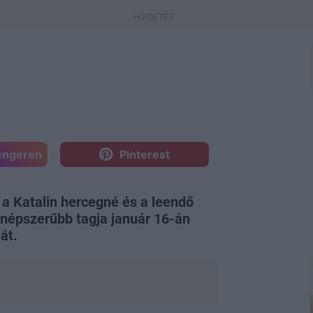
engeren
Pinterest
t a Katalin hercegné és a leendő
egnépszerűbb tagja január 16-án
át.