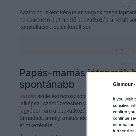
Asztrológusként kénytelen vagyok megállapítan
ha csak nem életmentő beavatkozásra került sor,
konstellációk idején került sor.
Papás-mamás játszmák he
spontánabb
Glamour 
Katalin
születési horoszkópjában a Mars, mely pl
If you wish 
jelképezi, száműzetésben van a petefészek és a
sensitive in
jegyében, ám a beavatkozás napján a Bak jegyéb
confirm you
támadást, amely kritikus időpont az adott szer
continue se
information 
érintkezésére.
further disc