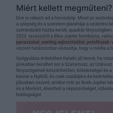
Miért kellett megműteni?
Erre is választ ad a horoszkóp. Mivel az asztroló
a szépség és a szerelem planétája a születési k
szimbolizáló házba került, quadrát fényszögben 
2023. tavaszától a Bika-Jupiter bombázta, való
panaszokat, esetleg sejtosztódást, petefészek-
viszont határozottan elutasítja, hogy a média a 
Gyógyulása érdekében Katalin jól tenné, ha vis
júniusban kerülhet sor a Szaturnusz, az Uránusz
fényszögeinek köszönhetően, kötelességei és a 
kiesne a fejéből, és csak családjára és kedvtelé
júliusban viszont, amikor már az Ikrek-Jupiter 
és a Merkúrt, élvezheti a népszerűséget, stílusik
boldogságot.