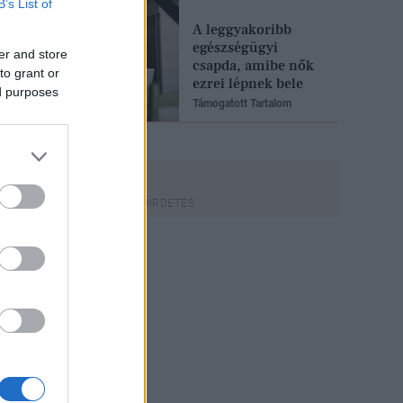
B’s List of
A leggyakoribb
egészségügyi
er and store
csapda, amibe nők
to grant or
ezrei lépnek bele
ed purposes
Támogatott Tartalom