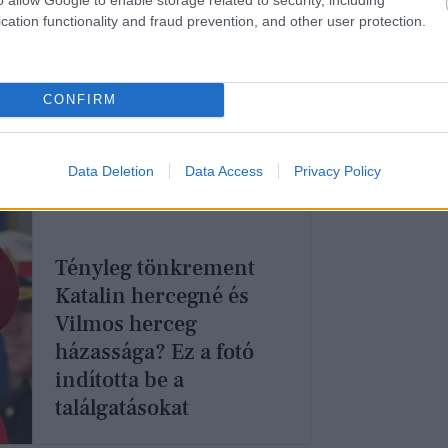
ár, hogy a szenvedélyt, mely a Vénusz
cation functionality and fraud prevention, and other user protection.
kiölheti az anyáskodás.
ági kilátásokat jelzi, a Vízöntőbe esik,
CONFIRM
yett inkább a spontaneitásnak kellene
Data Deletion
Data Access
Privacy Policy
Tényleg tönkrement
Katalin hercegné és
Vilmos herceg
házassága? Ez a fotó
indította be a
találgatásokat