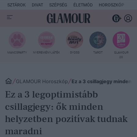
SZTÁROK
DIVAT
SZÉPSÉG
ÉLETMÓD
HOROSZKÓP
KU
MANCSPARTY
NYEREMÉNYJÁTÉK
SYOSS
TAROT
GLAMOUR
20
GLAMOUR Horoszkóp
Ez a 3 csillagjegy minden 
Ez a 3 legoptimistább
csillagjegy: ők minden
helyzetben pozitívak tudnak
maradni