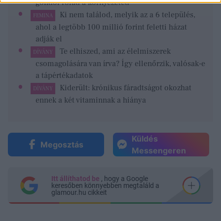
gondol rólad a környezeted
Ki nem találod, melyik az a 6 település,
FEMINA
ahol a legtöbb 100 millió forint feletti házat
adják el
Te elhiszed, ami az élelmiszerek
DÍVÁNY
csomagolására van írva? Így ellenőrzik, valósak-e
a tápértékadatok
Kiderült: krónikus fáradtságot okozhat
DÍVÁNY
ennek a két vitaminnak a hiánya
Küldés
Megosztás
Messengeren
Itt állíthatod be
, hogy a Google
keresőben könnyebben megtaláld a
glamour.hu cikkeit