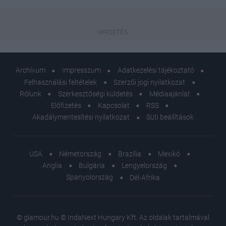
Archívum
Impresszum
Adatkezelési tájékoztató
Felhasználási feltételek
Szerzői jogi nyilatkozat
Rólunk
Szerkesztőségi küldetés
Médiaajánlat
Előfizetés
Kapcsolat
RSS
Akadálymentesítési nyilatkozat
Süti beállítások
USA
Németország
Brazília
Mexikó
Anglia
Bulgária
Lengyelország
Spanyolország
Dél-Afrika
© glamour.hu © IndaNext Hungary Kft. Az oldalak tartalmával