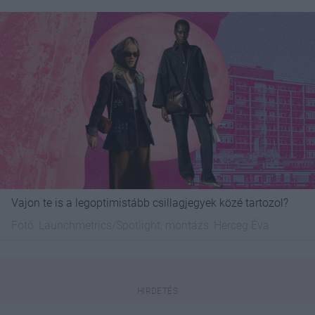
Vajon te is a legoptimistább csillagjegyek közé tartozol?
Fotó:
Launchmetrics/Spotlight, montázs: Herceg Éva