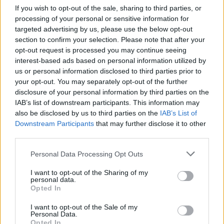
If you wish to opt-out of the sale, sharing to third parties, or
processing of your personal or sensitive information for
targeted advertising by us, please use the below opt-out
section to confirm your selection. Please note that after your
opt-out request is processed you may continue seeing
interest-based ads based on personal information utilized by
us or personal information disclosed to third parties prior to
your opt-out. You may separately opt-out of the further
Csillagjegyek, akiket egyszerűen
disclosure of your personal information by third parties on the
mindenki imád
IAB’s list of downstream participants. This information may
also be disclosed by us to third parties on the
IAB’s List of
Downstream Participants
that may further disclose it to other
Oroszlán
third parties.
Please note that this website/app uses one or more Google
Personal Data Processing Opt Outs
Az
Oroszlán
nagyon optimista, pozitivitást sugároz,
services and may gather and store information including but
bármilyen nehézséggel áll szemben. Született
not limited to your visit or usage behaviour. You may click to
I want to opt-out of the Sharing of my
personal data.
vezető, így magabiztos magatartása másokat is
grant or deny consent to Google and its third-party tags to
Opted In
magával ragad. Karizmatikus személyisége utat
use your data for below specified purposes in below Google
consent section.
mutat mások számára is. Erős hittel rendelkezik,
I want to opt-out of the Sale of my
Personal Data.
önbizalma határtalan, és képes megvalósítani
Opted In