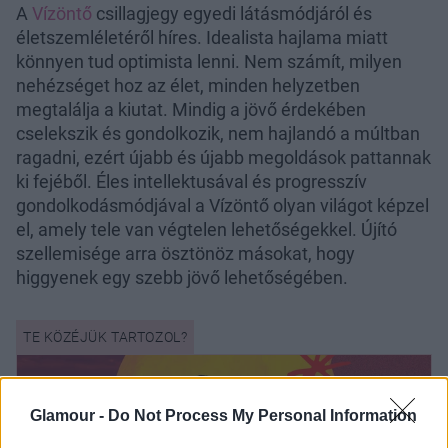
A
Vízöntő
csillagjegy egyedi látásmódjáról és
életszemléletéről híres. Idealista hajlama miatt
könnyen tud optimista lenni. Nem számít, milyen
nehézséget hoz az élet, minden helyzetben
megtalálja a kiutat. Mindig a jövő érdekében
cselekszik és gondolkozik, nem hajlandó a múltban
ragadni, ezért újabb és újabb megoldások pattannak
ki fejéből. Éles intellektusával és progresszív
gondolkodásmódjával a Vízöntő olyan világot képzel
el, amely tele van végtelen lehetőségekkel. Újító
szellemisége arra ösztönöz másokat, hogy
higgyenek egy szebb jövő lehetőségében.
Glamour -
Do Not Process My Personal Information