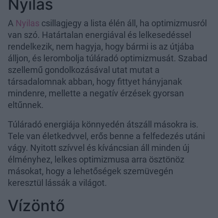
Nyilas
A
Nyilas
csillagjegy a lista élén áll, ha optimizmusról
van szó. Határtalan energiával és lelkesedéssel
rendelkezik, nem hagyja, hogy bármi is az útjába
álljon, és lerombolja túláradó optimizmusát. Szabad
szellemű gondolkozásával utat mutat a
társadalomnak abban, hogy fittyet hányjanak
mindenre, mellette a negatív érzések gyorsan
eltűnnek.
Túláradó energiája könnyedén átszáll másokra is.
Tele van életkedvvel, erős benne a felfedezés utáni
vágy. Nyitott szívvel és kíváncsian áll minden új
élményhez, lelkes optimizmusa arra ösztönöz
másokat, hogy a lehetőségek szemüvegén
keresztül lássák a világot.
Vízöntő