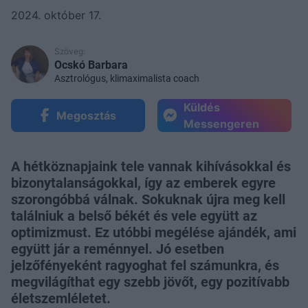
2024. október 17.
Szöveg:
Ocskó Barbara
Asztrológus, klimaximalista coach
Küldés
Megosztás
Messengeren
A hétköznapjaink tele vannak kihívásokkal és
bizonytalanságokkal, így az emberek egyre
szorongóbbá válnak. Sokuknak újra meg kell
találniuk a belső békét és vele együtt az
optimizmust. Ez utóbbi megélése ajándék, ami
együtt jár a reménnyel. Jó esetben
jelzőfényeként ragyoghat fel számunkra, és
megvilágíthat egy szebb jövőt, egy pozitívabb
életszemléletet.