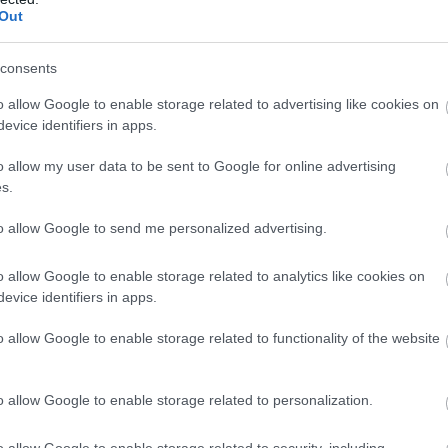
Out
consents
o allow Google to enable storage related to advertising like cookies on
Havi horoszkóp:
evice identifiers in apps.
varázslatos dolgok
o allow my user data to be sent to Google for online advertising
érkeznek júliusban
s.
to allow Google to send me personalized advertising.
zerű, sportos és értelmes pasival, az
 az igazság az, hogy a
o allow Google to enable storage related to analytics like cookies on
evice identifiers in apps.
rások oltárán, ne vállalj plusz
o allow Google to enable storage related to functionality of the website
 ez most a te hétvégéd, úgyhogy
o allow Google to enable storage related to personalization.
t van szükséged, mert színt hoznak az
nek, amikor egy korszak lezárul
o allow Google to enable storage related to security, including