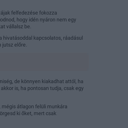
tájak felfedezése fokozza
odnod, hogy idén nyáron nem egy
t vállalsz be.
 a hivatásoddal kapcsolatos, ráadásul
jutsz előre.
iség, de könnyen kiakadhat attól, ha
akkor is, ha pontosan tudja, csak egy
 mégis átlagon felüli munkára
pörgesd ki őket, mert csak