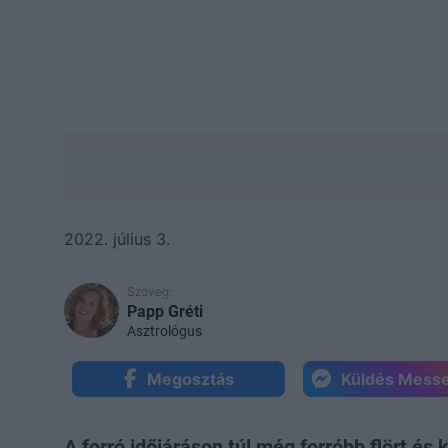
2022. július 3.
Szöveg:
Papp Gréti
Asztrológus
Megosztás
Küldés Mess
A forró időjáráson túl még forróbb flört és