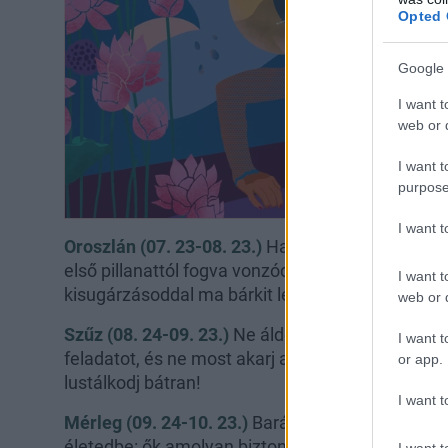
Opted 
Google 
I want t
web or d
I want t
purpose
I want 
Oroszlán (07. 23-08. 23.)
Ha találkozol egy néps
első pillanattól fogva vonzódtok egymáshoz – de
I want t
kisugárzásoddal ma bárkit levennél a lábáról.
web or d
Szűz (08. 24-09. 23.)
Ne áldozd föl magad az elvá
I want t
feladatot, és ne most akarj a munka hőse lenni:
or app.
lustálkodj bátran!
I want t
Mérleg (09. 24-10. 23.)
Barátokra nem csak azér
életedbe: ők amolyan biztonsági hálót is jelente
I want t