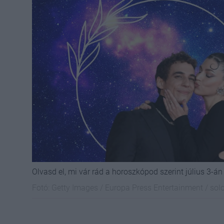
Olvasd el, mi vár rád a horoszkópod szerint július 3-án
Fotó:
Getty Images / Europa Press Entertainment / sol