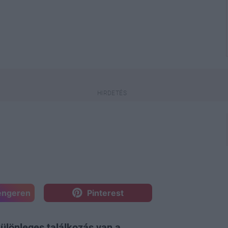
engeren
Pinterest
 különleges találkozás van a