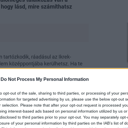
 hogy lásd, mire számíthatsz
 tartózkodik, ráadásul az Ikrek-
yelem középpontjába kerülhetsz. Ha te
d most még azt is elnézi, ha laza és
ezel művészi hajlamokkal, bátran
-
Do Not Process My Personal Information
lig kedvez a reprezentálásnak és a
, hogy szerelmes üzenetek, bókok
to opt-out of the sale, sharing to third parties, or processing of your per
ben a Hold jegyet vált, átlép a Szűzbe,
formation for targeted advertising by us, please use the below opt-out s
enntartása, a testmozgás és az
r selection. Please note that after your opt-out request is processed y
endrakásra.
eing interest-based ads based on personal information utilized by us or
disclosed to third parties prior to your opt-out. You may separately opt-
 lényeg, hogy teremts ma alkalmat a
losure of your personal information by third parties on the IAB’s list of