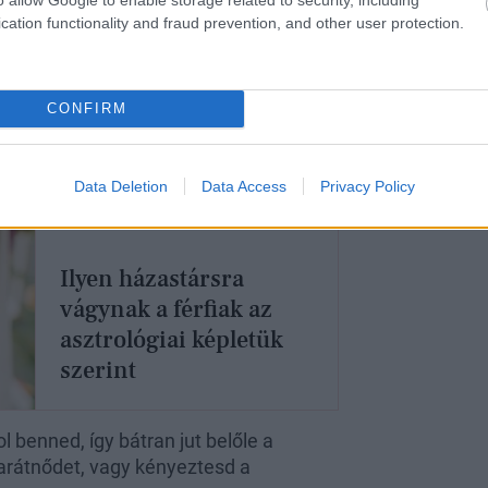
cation functionality and fraud prevention, and other user protection.
CONFIRM
Data Deletion
Data Access
Privacy Policy
Ilyen házastársra
vágynak a férfiak az
asztrológiai képletük
szerint
 benned, így bátran jut belőle a
barátnődet, vagy kényeztesd a