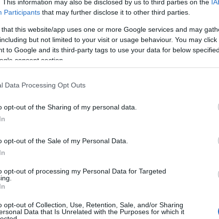
. This information may also be disclosed by us to third parties on the
IA
Participants
that may further disclose it to other third parties.
 that this website/app uses one or more Google services and may gath
including but not limited to your visit or usage behaviour. You may click 
 to Google and its third-party tags to use your data for below specifi
ogle consent section.
s vendégeid fogadásába ma beleadod
eked is jusson egy kis szabadidő.
l Data Processing Opt Outs
tedet ma inkább ne tedd ki egy
o opt-out of the Sharing of my personal data.
őd programot szervezni – legyél
In
arátnőiddel!
o opt-out of the Sale of my Personal Data.
okat vehetsz magadnak és
In
mbólumokhoz, ma viszont könnyen
to opt-out of processing my Personal Data for Targeted
ing.
In
o opt-out of Collection, Use, Retention, Sale, and/or Sharing
ersonal Data that Is Unrelated with the Purposes for which it
lected.