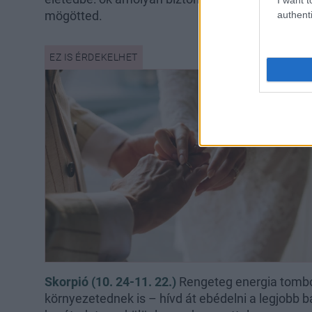
mögötted.
authenti
Skorpió (10. 24-11. 22.)
Rengeteg energia tombol
környezetednek is – hívd át ebédelni a legjobb 