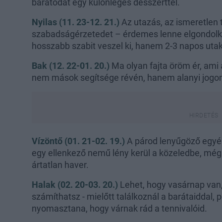
barátodat egy különleges desszerttel.
Nyilas (11. 23-12. 21.)
Az utazás, az ismeretlen 
szabadságérzetedet – érdemes lenne elgondolk
hosszabb szabit veszel ki, hanem 2-3 napos utaka
Bak (12. 22-01. 20.)
Ma olyan fajta öröm ér, ami
nem mások segítsége révén, hanem alanyi jogon 
Vízöntő (01. 21-02. 19.)
A párod lenyűgöző egyén
egy ellenkező nemű lény kerül a közeledbe, még 
ártatlan haver.
Halak (02. 20-03. 20.)
Lehet, hogy vasárnap van,
számíthatsz - mielőtt találkoznál a barátaiddal, 
nyomasztana, hogy várnak rád a tennivalóid.