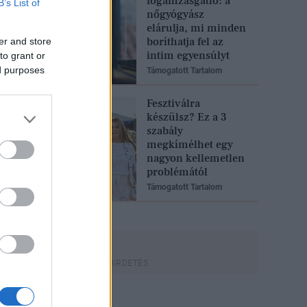
fogamzásgátló: a
B’s List of
nőgyógyász
elárulja, mi minden
boríthatja fel az
er and store
intim egyensúlyt
to grant or
ed purposes
Támogatott Tartalom
Fesztiválra
készülsz? Ez a 3
szabály
megkímélhet egy
nagyon kellemetlen
problémától
Támogatott Tartalom