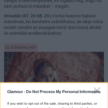
hangot a véleményednek, és fogadd meg, hogy ma
nem javítasz ki másokat – megéri.
Oroszlán (07. 23-08. 23.)
Ha kis hasznot hajtasz
másoknak, kis bevételre számíthatsz, de ideje volna
rendet csinálni az anyagiak körül: láss hozzá aktáid
és számláid rendberakásához.
Glamour -
Do Not Process My Personal Information
If you wish to opt-out of the sale, sharing to third parties, or