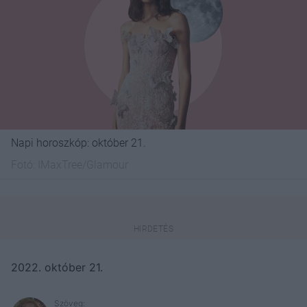
Napi horoszkóp: október 21.
Fotó:
IMaxTree/Glamour
2022. október 21.
Szöveg: