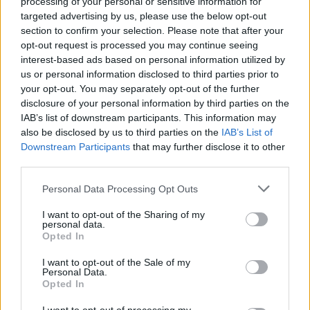
processing of your personal or sensitive information for
targeted advertising by us, please use the below opt-out
section to confirm your selection. Please note that after your
opt-out request is processed you may continue seeing
Toronymagasan ők a
interest-based ads based on personal information utilized by
legtehetségesebb csillagjegyek
us or personal information disclosed to third parties prior to
your opt-out. You may separately opt-out of the further
disclosure of your personal information by third parties on the
Szűz (08. 24-09. 23.)
Úgy érzed, hogy csak akkor
IAB’s list of downstream participants. This information may
also be disclosed by us to third parties on the
IAB’s List of
fognak szeretni, ha teszel valamit másokért, de egy
Downstream Participants
that may further disclose it to other
kissé kihűlt érzelmi kapcsolat helyreállításához jobb
third parties.
egy ölelés, mint a kritika.
Please note that this website/app uses one or more Google
Personal Data Processing Opt Outs
Mérleg (09. 24-10. 23.)
Talán helyesebb lenne
services and may gather and store information including but
fokozatosan elvégezni felhalmozott unalmas, sőt
not limited to your visit or usage behaviour. You may click to
I want to opt-out of the Sharing of my
personal data.
rangon aluli munkáidat, nem pedig megvárni, hogy
grant or deny consent to Google and its third-party tags to
Opted In
use your data for below specified purposes in below Google
rád szakadjon a mennyezet.
consent section.
I want to opt-out of the Sale of my
Personal Data.
Skorpió (10. 24-11. 22.)
Igyekezz ápolni és
Opted In
elmélyíteni barátságaidat és lehetőleg még azelőtt
alakíts ki kapcsolatot ismerőseiddel, mielőtt