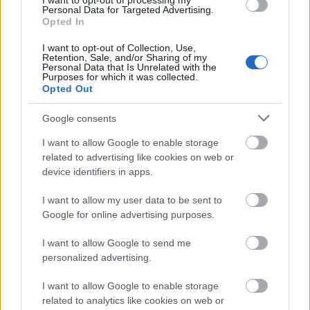
I want to opt-out of processing my
Personal Data for Targeted Advertising.
szükséged lenne valamire egyiküktől.
Opted In
Nyilas (11. 23-12. 21.)
Ha a munkahelyeden
I want to opt-out of Collection, Use,
sértődötten reagálsz a kritikára, attól az még nem
Retention, Sale, and/or Sharing of my
Personal Data that Is Unrelated with the
tűnik el – az egyetértésnek ma sokkal több előnye
Purposes for which it was collected.
Opted Out
van, mint amennyit egy bírálat ér.
Google consents
I want to allow Google to enable storage
related to advertising like cookies on web or
device identifiers in apps.
Bak (12. 22-01. 20.)
Elfojtod az érzelmeidet, és ha
eddig a szerelem is elkerült a munkád vagy a
I want to allow my user data to be sent to
tanulás miatt, kezdeti idegenkedésed oldódni kezd
Google for online advertising purposes.
egy megbízható pasi mellett.
I want to allow Google to send me
Vízöntő (01. 21-02. 19.)
Ha képtelen vagy rendbe
personalized advertising.
tenni a számláidat vagy a könyvelésedet, ilyen
I want to allow Google to enable storage
helyzetben nagy segítségedre lehet unalmas
related to analytics like cookies on web or
kollégád, akit kezdesz kívánatosnak tartani.