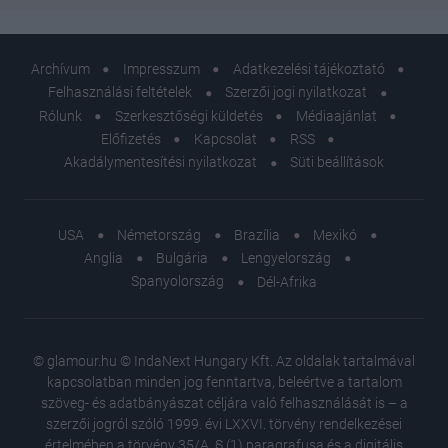
Archívum
Impresszum
Adatkezelési tájékoztató
Felhasználási feltételek
Szerzői jogi nyilatkozat
Rólunk
Szerkesztőségi küldetés
Médiaajánlat
Előfizetés
Kapcsolat
RSS
Akadálymentesítési nyilatkozat
Süti beállítások
USA
Németország
Brazília
Mexikó
Anglia
Bulgária
Lengyelország
Spanyolország
Dél-Afrika
© glamour.hu © IndaNext Hungary Kft. Az oldalak tartalmával
kapcsolatban minden jog fenntartva, beleértve a tartalom
szöveg- és adatbányászat céljára való felhasználását is – a
szerzői jogról szóló 1999. évi LXXVI. törvény rendelkezései
értelmében a törvény 35/A. § (1) paragrafusa és a digitális