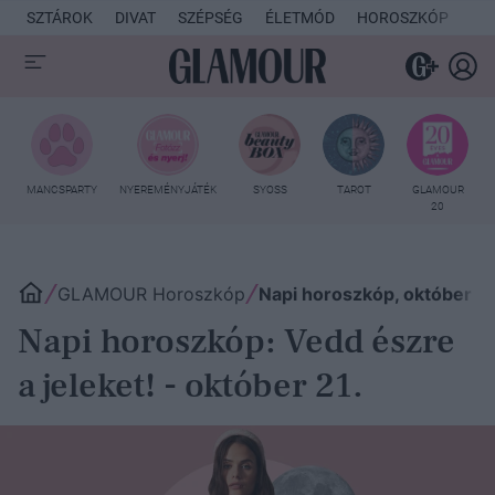
SZTÁROK
DIVAT
SZÉPSÉG
ÉLETMÓD
HOROSZKÓP
KU
MANCSPARTY
NYEREMÉNYJÁTÉK
SYOSS
TAROT
GLAMOUR
20
GLAMOUR Horoszkóp
Napi horoszkóp, október 21
Napi horoszkóp: Vedd észre
a jeleket! - október 21.